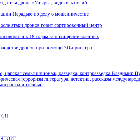
здателя дрона «Упырь», водитель погиб
иации Нерадько по делу о мошенничестве
 после атаки дронов горит сортировочный центр
иговорили к 18 годам за похищение военных
изводстве дронов при помощи 3D‑принтера
о, царская семья
шпионаж, разведка, контрразведка
Владимир П
торическая
терроризм
литература, детектив, рассказы
международ
 мигранты
интервью
ТСЯ
ЕЧТОЙ?