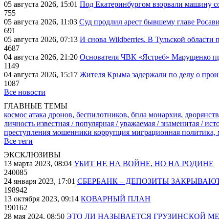
05 августа 2026, 15:01
Под Екатеринбургом взорвали машину со
755
05 августа 2026, 11:03
Суд продлил арест бывшему главе Росав
691
05 августа 2026, 07:13
И снова Wildberries. В Тульской области
4687
04 августа 2026, 21:20
Основателя ЧВК «Ястреб» Марущенко пр
1149
04 августа 2026, 15:17
Жителя Крыма задержали по делу о про
1087
Все новости
ГЛАВНЫЕ ТЕМЫ
космос
атака дронов, беспилотников, бпла
монархия, дворянств
личность известная / популярная / уважаемая / знаменитая / ис
преступления
мошенники
коррупция
миграционная политика,
Все теги
ЭКСКЛЮЗИВЫ
13 марта 2023, 08:04
УБИТ НЕ НА ВОЙНЕ, НО НА РОДИНЕ
240085
24 января 2023, 17:01
СБЕРБАНК – ДЕПОЗИТЫ ЗАКРЫВАЮ
198942
13 октября 2023, 09:14
КОВАРНЫЙ ПЛАН
190162
28 мая 2024, 08:50
ЭТО ЛИ НАЗЫВАЕТСЯ ГРУЗИНСКОЙ М