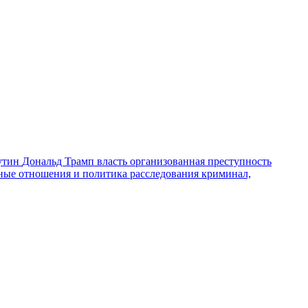
утин
Дональд Трамп
власть
организованная преступность
ные отношения и политика
расследования
криминал,