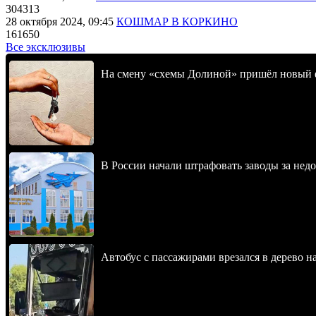
304313
28 октября 2024, 09:45
КОШМАР В КОРКИНО
161650
Все эксклюзивы
На смену «схемы Долиной» пришёл новый 
В России начали штрафовать заводы за нед
Автобус с пассажирами врезался в дерево н