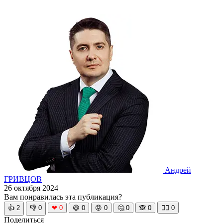
Андрей
ГРИВЦОВ
26 октября 2024
Вам понравилась эта публикация?
👍
2
👎
0
❤
0
😆
0
😡
0
🤔
0
🙈
0
🧘‍♀️
0
Поделиться