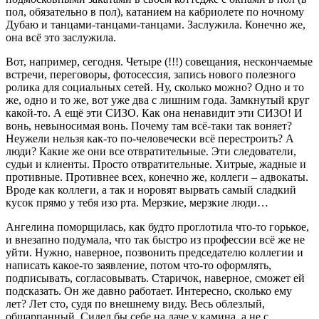
пол, обязательно в пол), катанием на кабриолете по ночному
Дубаю и танцами-танцами-танцами. Заслужила. Конечно же,
она всё это заслужила.
Вот, например, сегодня. Четыре (!!!) совещания, нескончаемые
встречи, переговоры, фотосессия, запись нового полезного
ролика для социальных сетей. Ну, сколько можно? Одно и то
же, одно и то же, вот уже два с лишним года. Замкнутый круг
какой-то. А ещё эти СИЗО. Как она ненавидит эти СИЗО! И
вонь, невыносимая вонь. Почему там всё-таки так воняет?
Неужели нельзя как-то по-человечески всё перестроить? А
люди? Какие же они все отвратительные. Эти следователи,
судьи и клиенты. Просто отвратительные. Хитрые, жадные и
противные. Противнее всех, конечно же, коллеги – адвокаты.
Вроде как коллеги, а так и норовят вырвать самый сладкий
кусок прямо у тебя изо рта. Мерзкие, мерзкие люди…
Ангелина поморщилась, как будто проглотила что-то горькое,
и внезапно подумала, что так быстро из профессии всё же не
уйти. Нужно, наверное, позвонить председателю коллегии и
написать какое-то заявление, потом что-то оформлять,
подписывать, согласовывать. Старичок, наверное, сможет ей
подсказать. Он же давно работает. Интересно, сколько ему
лет? Лет сто, судя по внешнему виду. Весь облезлый,
обшарпанный. Сидел бы себе на даче у камина, а не с