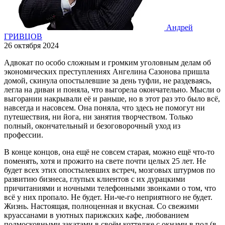
Андрей
ГРИВЦОВ
26 октября 2024
Адвокат по особо сложным и громким уголовным делам об
экономических преступлениях Ангелина Сазонова пришла
домой, скинула опостылевшие за день туфли, не раздеваясь,
легла на диван и поняла, что выгорела окончательно. Мысли о
выгорании накрывали её и раньше, но в этот раз это было всё,
навсегда и насовсем. Она поняла, что здесь не помогут ни
путешествия, ни йога, ни занятия творчеством. Только
полный, окончательный и безоговорочный уход из
профессии.
В конце концов, она ещё не совсем старая, можно ещё что-то
поменять, хотя и прожито на свете почти целых 25 лет. Не
будет всех этих опостылевших встреч, мозговых штурмов по
развитию бизнеса, глупых клиентов с их дурацкими
причитаниями и ночными телефонными звонками о том, что
всё у них пропало. Не будет. Ни-че-го неприятного не будет.
Жизнь. Настоящая, полноценная и вкусная. Со свежими
круассанами в уютных парижских кафе, любованием
подмосковными закатами в своём коттедже с окнами в пол (в