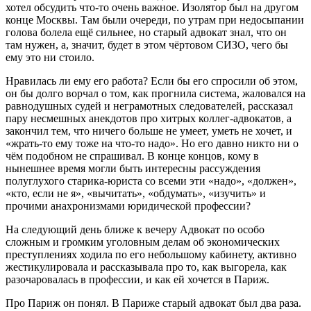
хотел обсудить что-то очень важное. Изолятор был на другом
конце Москвы. Там были очереди, по утрам при недосыпании
голова болела ещё сильнее, но старый адвокат знал, что он
там нужен, а, значит, будет в этом чёртовом СИЗО, чего бы
ему это ни стоило.
Нравилась ли ему его работа? Если бы его спросили об этом,
он бы долго ворчал о том, как прогнила система, жаловался на
равнодушных судей и неграмотных следователей, рассказал
пару несмешных анекдотов про хитрых коллег-адвокатов, а
закончил тем, что ничего больше не умеет, уметь не хочет, и
«жрать-то ему тоже на что-то надо». Но его давно никто ни о
чём подобном не спрашивал. В конце концов, кому в
нынешнее время могли быть интересны рассуждения
полуглухого старика-юриста со всеми эти «надо», «должен»,
«кто, если не я», «вычитать», «обдумать», «изучить» и
прочими анахронизмами юридической профессии?
На следующий день ближе к вечеру Адвокат по особо
сложным и громким уголовным делам об экономических
преступлениях ходила по его небольшому кабинету, активно
жестикулировала и рассказывала про то, как выгорела, как
разочаровалась в профессии, и как ей хочется в Париж.
Про Париж он понял. В Париже старый адвокат был два раза.