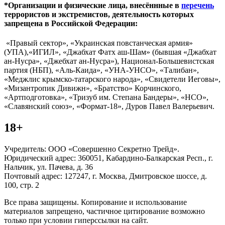
*Организации и физические лица, внесённные в
перечень
террористов и экстремистов, деятельность которых
запрещена в Российской Федерации:
«Правый сектор», «Украинская повстанческая армия»
(УПА),«ИГИЛ», «Джабхат Фатх аш-Шам» (бывшая «Джабхат
ан-Нусра», «Джебхат ан-Нусра»), Национал-Большевистская
партия (НБП), «Аль-Каида», «УНА-УНСО», «Талибан»,
«Меджлис крымско-татарского народа», «Свидетели Иеговы»,
«Мизантропик Дивижн», «Братство» Корчинского,
«Артподготовка», «Тризуб им. Степана Бандеры», «НСО»,
«Славянский союз», «Формат-18», Дуров Павел Валерьевич.
18+
Учредитель: ООО «Совершенно Секретно Трейд».
Юридический адрес: 360051, Кабардино-Балкарская Респ., г.
Нальчик, ул. Пачева, д. 36
Почтовый адрес: 127247, г. Москва, Дмитровское шоссе, д.
100, стр. 2
Все права защищены. Копирование и использование
материалов запрещено, частичное цитирование возможно
только при условии гиперссылки на сайт.