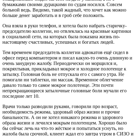
бумажками своими дурацкими по судам носился. Совсем
больной ведь. Видимо, такой жадный, что хочет как можно
больше денег заработать и в гроб себе положить.
Она взяла в руки телефон, и хотела было набрать старичку-
председателю коллегии, но отвлеклась на красивые картинки
в социальной сети, на которых была показана жизнь по-
настоящему счастливых, успешных и богатых людей.
Тем временем председатель коллегии адвокатов ещё сидел в
офисе перед компьютером и писал какую-то очень длинную и
очень занудную жалобу. Периодически он морщился и,
покряхтывая, прикладывал мокрое и холодное полотенце к
затылку. Головная боль не отпускала его с самого утра. Не
помогали ни таблетки, ни массаж. Временное облегчение
давало только то самое мокрое полотенце. Эти почти
непрекращающиеся затылочные головные боли мучали его
последние лет 10.
Врачи только разводили руками, говорили про возраст,
необходимость режима, здоровый образ жизни и прочие
банальности. А он не хотел никакого режима и здорового
образа жизни и лечился мокрым полотенцем. Хорошо было
бы сейчас лечь на что-то жёсткое и попытаться уснуть, но
жалоба была срочной, клиент ждал его завтра утром в СИЗО и