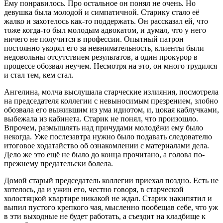
Ему понравилось. Про остальное он понял не очень. Но
девушка была молодой и симпатичной. Старику стало её
жалко и захотелось как-то поддержать. Он рассказал ей, что
тоже когда-то был молодым адвокатом, и думал, что у него
ничего не получится в профессии. Опытный патрон
постоянно укорял его за невнимательность, клиенты были
недовольны отсутствием результатов, а один прокурор в
процессе обозвал неучем. Несмотря на это, он много трудился
и стал тем, кем стал.
Ангелина, молча выслушала старческие излияния, посмотрела
на председателя коллегии с невыносимым презрением, злобно
обозвала его выжившим из ума идиотом, и, цокая каблучками,
выбежала из кабинета. Старик не понял, что произошло.
Впрочем, размышлять над причудами молодёжи ему было
некогда. Уже послезавтра нужно было подавать следователю
итоговое ходатайство об ознакомлении с материалами дела.
Дело же это ещё не было до конца прочитано, а голова по-
прежнему предательски болела.
Домой старый председатель коллегии приехал поздно. Есть не
хотелось, да и ужин его, честно говоря, в старческой
холостяцкой квартире никакой не ждал. Старик накипятил и
выпил пустого крепкого чая, мысленно пообещав себе, что уж
в эти выходные не будет работать, а съездит на кладбище к