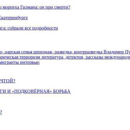
морпеха Гилмана: он при смерти?
 Екатеринбурге
га: собрали все подробности
о, царская семья
шпионаж, разведка, контрразведка
Владимир П
торическая
терроризм
литература, детектив, рассказы
международ
 мигранты
интервью
ЕЧТОЙ?
ИГИ И «ПОДКОВЁРНАЯ» БОРЬБА
?