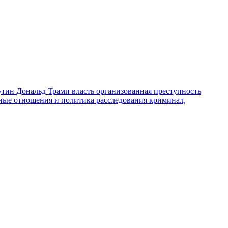
утин
Дональд Трамп
власть
организованная преступность
ные отношения и политика
расследования
криминал,