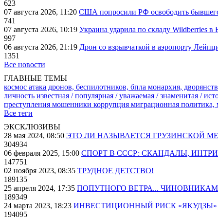
623
07 августа 2026, 11:20
США попросили РФ освободить бывшего 
741
07 августа 2026, 10:19
Украина ударила по складу Wildberries в
997
06 августа 2026, 21:19
Дрон со взрывчаткой в аэропорту Лейпци
1351
Все новости
ГЛАВНЫЕ ТЕМЫ
космос
атака дронов, беспилотников, бпла
монархия, дворянств
личность известная / популярная / уважаемая / знаменитая / ис
преступления
мошенники
коррупция
миграционная политика,
Все теги
ЭКСКЛЮЗИВЫ
28 мая 2024, 08:50
ЭТО ЛИ НАЗЫВАЕТСЯ ГРУЗИНСКОЙ М
304934
06 февраля 2025, 15:00
СПОРТ В СССР: СКАНДАЛЫ, ИНТР
147751
02 ноября 2023, 08:35
ТРУДНОЕ ДЕТСТВО!
189135
25 апреля 2024, 17:35
ПОПУТНОГО ВЕТРА... ЧИНОВНИКАМ
189349
24 марта 2023, 18:23
ИНВЕСТИЦИОННЫЙ РИСК «ЯКУДЗЫ»
194095