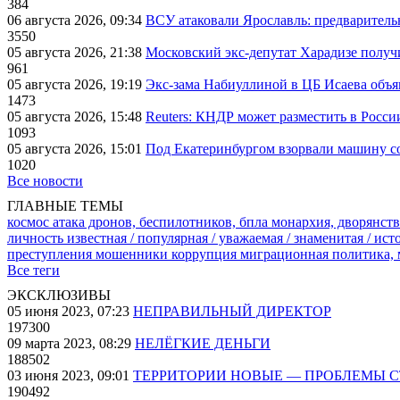
384
06 августа 2026, 09:34
ВСУ атаковали Ярославль: предварител
3550
05 августа 2026, 21:38
Московский экс-депутат Харадизе получи
961
05 августа 2026, 19:19
Экс-зама Набиуллиной в ЦБ Исаева объя
1473
05 августа 2026, 15:48
Reuters: КНДР может разместить в Росси
1093
05 августа 2026, 15:01
Под Екатеринбургом взорвали машину со
1020
Все новости
ГЛАВНЫЕ ТЕМЫ
космос
атака дронов, беспилотников, бпла
монархия, дворянств
личность известная / популярная / уважаемая / знаменитая / ис
преступления
мошенники
коррупция
миграционная политика,
Все теги
ЭКСКЛЮЗИВЫ
05 июня 2023, 07:23
НЕПРАВИЛЬНЫЙ ДИРЕКТОР
197300
09 марта 2023, 08:29
НЕЛЁГКИЕ ДЕНЬГИ
188502
03 июня 2023, 09:01
ТЕРРИТОРИИ НОВЫЕ — ПРОБЛЕМЫ 
190492