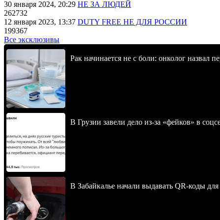
30 января 2024, 20:29
НЕ ЗА ЛЮДЕЙ
262732
12 января 2023, 13:37
DUTY FREE НЕ ДЛЯ РОССИИ
199367
Все эксклюзивы
Рак начинается не с боли: онколог назвал 
В Грузии завели дело из-за «фейков» в соц
В Забайкалье начали выдавать QR-коды для