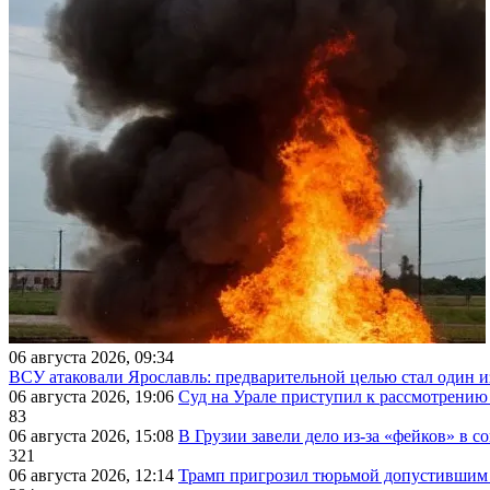
06 августа 2026, 09:34
ВСУ атаковали Ярославль: предварительной целью стал один
06 августа 2026, 19:06
Суд на Урале приступил к рассмотрени
83
06 августа 2026, 15:08
В Грузии завели дело из-за «фейков» в с
321
06 августа 2026, 12:14
Трамп пригрозил тюрьмой допустившим 