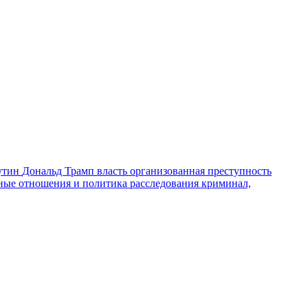
утин
Дональд Трамп
власть
организованная преступность
ные отношения и политика
расследования
криминал,