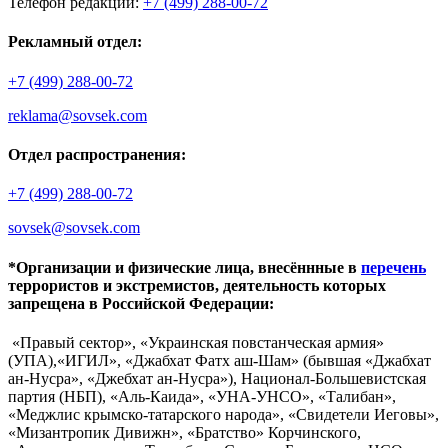
Телефон редакции:
+7 (499) 288-00-72
Рекламный отдел:
+7 (499) 288-00-72
reklama@sovsek.com
Отдел распространения:
+7 (499) 288-00-72
sovsek@sovsek.com
*Организации и физические лица, внесённные в
перечень
террористов и экстремистов, деятельность которых
запрещена в Российской Федерации:
«Правый сектор», «Украинская повстанческая армия»
(УПА),«ИГИЛ», «Джабхат Фатх аш-Шам» (бывшая «Джабхат
ан-Нусра», «Джебхат ан-Нусра»), Национал-Большевистская
партия (НБП), «Аль-Каида», «УНА-УНСО», «Талибан»,
«Меджлис крымско-татарского народа», «Свидетели Иеговы»,
«Мизантропик Дивижн», «Братство» Корчинского,