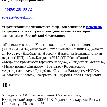
+7 (499) 288-00-72
sovsek@sovsek.com
*Организации и физические лица, внесённные в
перечень
террористов и экстремистов, деятельность которых
запрещена в Российской Федерации:
«Правый сектор», «Украинская повстанческая армия»
(УПА),«ИГИЛ», «Джабхат Фатх аш-Шам» (бывшая «Джабхат
ан-Нусра», «Джебхат ан-Нусра»), Национал-Большевистская
партия (НБП), «Аль-Каида», «УНА-УНСО», «Талибан»,
«Меджлис крымско-татарского народа», «Свидетели Иеговы»,
«Мизантропик Дивижн», «Братство» Корчинского,
«Артподготовка», «Тризуб им. Степана Бандеры», «НСО»,
«Славянский союз», «Формат-18», Дуров Павел Валерьевич.
18+
Учредитель: ООО «Совершенно Секретно Трейд».
Юридический адрес: 360051, Кабардино-Балкарская Респ., г.
Нальчик, ул. Пачева, д. 36