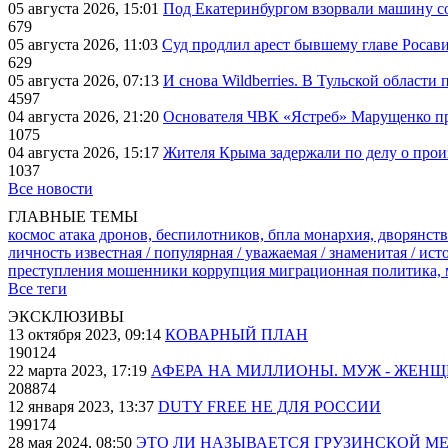
05 августа 2026, 15:01
Под Екатеринбургом взорвали машину со
679
05 августа 2026, 11:03
Суд продлил арест бывшему главе Росав
629
05 августа 2026, 07:13
И снова Wildberries. В Тульской области
4597
04 августа 2026, 21:20
Основателя ЧВК «Ястреб» Марущенко пр
1075
04 августа 2026, 15:17
Жителя Крыма задержали по делу о про
1037
Все новости
ГЛАВНЫЕ ТЕМЫ
космос
атака дронов, беспилотников, бпла
монархия, дворянств
личность известная / популярная / уважаемая / знаменитая / ис
преступления
мошенники
коррупция
миграционная политика,
Все теги
ЭКСКЛЮЗИВЫ
13 октября 2023, 09:14
КОВАРНЫЙ ПЛАН
190124
22 марта 2023, 17:19
АФЕРА НА МИЛЛИОНЫ. МУЖ - ЖЕН
208874
12 января 2023, 13:37
DUTY FREE НЕ ДЛЯ РОССИИ
199174
28 мая 2024, 08:50
ЭТО ЛИ НАЗЫВАЕТСЯ ГРУЗИНСКОЙ М