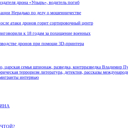
здателя дрона «Упырь», водитель погиб
иации Нерадько по делу о мошенничестве
 после атаки дронов горит сортировочный центр
иговорили к 18 годам за похищение военных
изводстве дронов при помощи 3D‑принтера
о, царская семья
шпионаж, разведка, контрразведка
Владимир П
торическая
терроризм
литература, детектив, рассказы
международ
 мигранты
интервью
ЩИНА
ЕЧТОЙ?