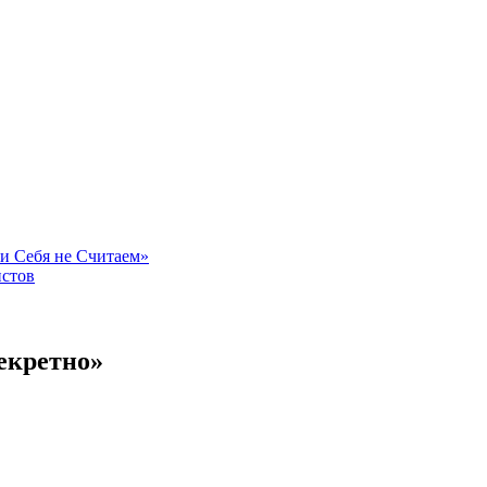
и Себя не Считаем»
истов
екретно»