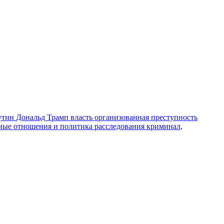
утин
Дональд Трамп
власть
организованная преступность
ные отношения и политика
расследования
криминал,