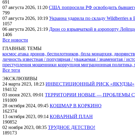
691
07 августа 2026, 11:20
США попросили РФ освободить бывшего 
799
07 августа 2026, 10:19
Украина ударила по складу Wildberries в
1057
06 августа 2026, 21:19
Дрон со взрывчаткой в аэропорту Лейпци
1406
Все новости
ГЛАВНЫЕ ТЕМЫ
космос
атака дронов, беспилотников, бпла
монархия, дворянств
личность известная / популярная / уважаемая / знаменитая / ис
преступления
мошенники
коррупция
миграционная политика,
Все теги
ЭКСКЛЮЗИВЫ
24 марта 2023, 18:23
ИНВЕСТИЦИОННЫЙ РИСК «ЯКУДЗЫ»
194132
03 июня 2023, 09:01
ТЕРРИТОРИИ НОВЫЕ — ПРОБЛЕМЫ 
191009
28 октября 2024, 09:45
КОШМАР В КОРКИНО
162374
13 октября 2023, 09:14
КОВАРНЫЙ ПЛАН
190852
02 ноября 2023, 08:35
ТРУДНОЕ ДЕТСТВО!
189173