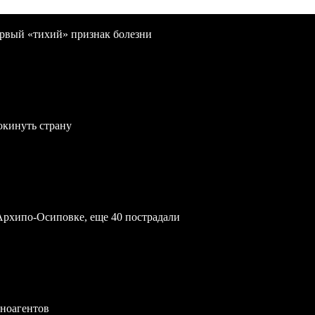
первый «тихий» признак болезни
окинуть страну
Архипо-Осиповке, еще 40 пострадали
иноагентов