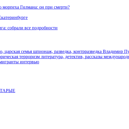
морпеха Гилмана: он при смерти?
 Екатеринбурге
га: собрали все подробности
о, царская семья
шпионаж, разведка, контрразведка
Владимир П
торическая
терроризм
литература, детектив, рассказы
международ
 мигранты
интервью
СТАРЫЕ