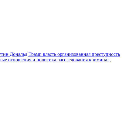
утин
Дональд Трамп
власть
организованная преступность
ные отношения и политика
расследования
криминал,