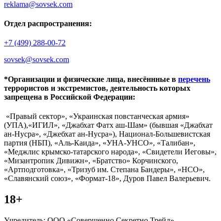
reklama@sovsek.com
Отдел распространения:
+7 (499) 288-00-72
sovsek@sovsek.com
*Организации и физические лица, внесённные в
перечень
террористов и экстремистов, деятельность которых
запрещена в Российской Федерации:
«Правый сектор», «Украинская повстанческая армия»
(УПА),«ИГИЛ», «Джабхат Фатх аш-Шам» (бывшая «Джабхат
ан-Нусра», «Джебхат ан-Нусра»), Национал-Большевистская
партия (НБП), «Аль-Каида», «УНА-УНСО», «Талибан»,
«Меджлис крымско-татарского народа», «Свидетели Иеговы»,
«Мизантропик Дивижн», «Братство» Корчинского,
«Артподготовка», «Тризуб им. Степана Бандеры», «НСО»,
«Славянский союз», «Формат-18», Дуров Павел Валерьевич.
18+
Учредитель: ООО «Совершенно Секретно Трейд».