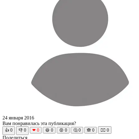
24 января 2016
Вам понравилась эта публикация?
👍
0
👎
0
❤
0
😆
0
😡
0
🤔
0
🙈
0
🧘‍♀️
0
Поделиться