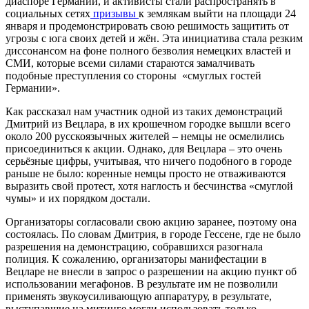
диаспоре Германии, и активисты стали распространять в
социальных сетях
призывы
к землякам выйти на площади 24
января и продемонстрировать свою решимость защитить от
угрозы с юга своих детей и жён. Эта инициатива стала резким
диссонансом на фоне полного безволия немецких властей и
СМИ, которые всеми силами стараются замалчивать
подобные преступления со стороны «смуглых гостей
Германии».
Как рассказал нам участник одной из таких демонстраций
Дмитрий из Вецлара, в их крошечном городке вышли всего
около 200 русскоязычных жителей – немцы не осмелились
присоединиться к акции. Однако, для Вецлара – это очень
серьёзные цифры, учитывая, что ничего подобного в городе
раньше не было: коренные немцы просто не отваживаются
выразить свой протест, хотя наглость и бесчинства «смуглой
чумы» и их порядком достали.
Организаторы согласовали свою акцию заранее, поэтому она
состоялась. По словам Дмитрия, в городе Гессене, где не было
разрешения на демонстрацию, собравшихся разогнала
полиция. К сожалению, организаторы манифестации в
Вецларе не внесли в запрос о разрешении на акцию пункт об
использовании мегафонов. В результате им не позволили
применять звукоусиливающую аппаратуру, в результате,
выступавшие на митинге могли использовать только