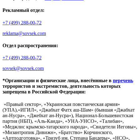
Рекламный отдел:
+7 (499) 288-00-72
reklama@sovsek.com
Отдел распространения:
+7 (499) 288-00-72
sovsek@sovsek.com
*Организации и физические лица, внесённные в
перечень
террористов и экстремистов, деятельность которых
запрещена в Российской Федерации:
«Правый сектор», «Украинская повстанческая армия»
(УПА),«ИГИЛ», «Джабхат Фатх аш-Шам» (бывшая «Джабхат
ан-Нусра», «Джебхат ан-Нусра»), Национал-Большевистская
партия (НБП), «Аль-Каида», «УНА-УНСО», «Талибан»,
«Меджлис крымско-татарского народа», «Свидетели Иеговы»,
«Мизантропик Дивижн», «Братство» Корчинского,
«Артподготовка», «Тризуб им. Степана Бандеры», «НСО»,