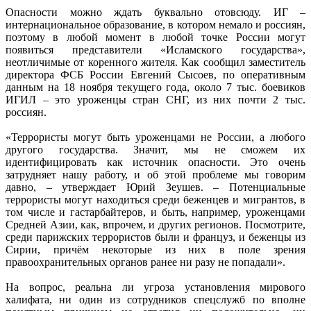
Опасности можно ждать буквально отовсюду. ИГ –
интернациональное образование, в котором немало и россиян,
поэтому в любой момент в любой точке России могут
появиться представители «Исламского государства»,
неотличимые от коренного жителя. Как сообщил заместитель
директора ФСБ России Евгений Сысоев, по оперативным
данным на 18 ноября текущего года, около 7 тыс. боевиков
ИГИЛ – это уроженцы стран СНГ, из них почти 2 тыс.
россиян.
«Террористы могут быть уроженцами не России, а любого
другого государства. Значит, мы не сможем их
идентифицировать как источник опасности. Это очень
затрудняет нашу работу, и об этой проблеме мы говорим
давно, – утверждает Юрий Зеушев. – Потенциальные
террористы могут находиться среди беженцев и мигрантов, в
том числе и гастарбайтеров, и быть, например, уроженцами
Средней Азии, как, впрочем, и других регионов. Посмотрите,
среди парижских террористов были и француз, и беженцы из
Сирии, причём некоторые из них в поле зрения
правоохранительных органов ранее ни разу не попадали».
На вопрос, реальна ли угроза установления мирового
халифата, ни один из сотрудников спецслужб по вполне