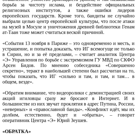
борьба за чистоту ислама, и бездействие официальных
религиозных институтов, а также ошибки лидеров
европейских государств. Кроме того, бандиты не случайно
выбрали целью центр европейской культуры, что после атаки
на музей в Мосуле и уничтожения древней библиотеки Генам
ат-Таан тоже может считаться веской причиной.
«События 13 ноября в Париже – это одновременно и месть, и
устрашение, и попытка доказать, что ИГ всемогуще не только
в Сирии, но и за её пределами, – считает аналитик Центра
«Э» Управления по борьбе с экстремизмом ГУ МВД по СКФО
Арсен Бидов. По мнению собеседника «Совершенно
секретно», теракт в наибольшей степени был рассчитан на то,
чтобы показать, что ИГ «сильно и там, и там, и там… в
общем, везде».
«Обратим внимание, что видеоролики с демонстрацией своих
акций игиловцы сразу же бросают в Интернет. И в
большинстве из них звучат проклятия в адрес Путина, России,
«неверных» и «православной банды». «Конфликт идёт, мы их
долбим, естественно, будет и «обратка», – говорит
оперативник Центра «Э» Юрий Зеушев.
«ОБРАТКА»