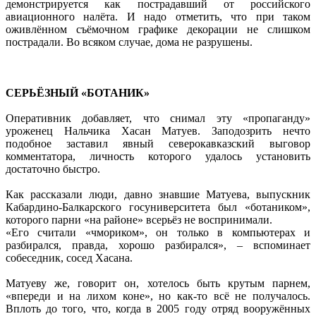
демонстрируется как пострадавший от российского
авиационного налёта. И надо отметить, что при таком
оживлённом съёмочном графике декорации не слишком
пострадали. Во всяком случае, дома не разрушены.
СЕРЬЁЗНЫЙ «БОТАНИК»
Оперативник добавляет, что снимал эту «пропаганду»
уроженец Нальчика Хасан Матуев. Заподозрить нечто
подобное заставил явный северокавказский выговор
комментатора, личность которого удалось установить
достаточно быстро.
Как рассказали люди, давно знавшие Матуева, выпускник
Кабардино-Балкарского госуниверситета был «ботаником»,
которого парни «на районе» всерьёз не воспринимали.
«Его считали «чмориком», он только в компьютерах и
разбирался, правда, хорошо разбирался», – вспоминает
собеседник, сосед Хасана.
Матуеву же, говорит он, хотелось быть крутым парнем,
«впереди и на лихом коне», но как-то всё не получалось.
Вплоть до того, что, когда в 2005 году отряд вооружённых