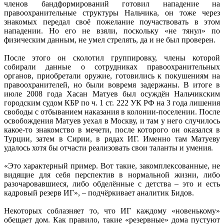
членов бандформирований готовил нападение на
правоохранительные структуры Нальчика, он тоже через
знакомых передал своё пожелание поучаствовать в этом
нападении. Но его не взяли, поскольку «не тянул» по
физическим данным, не умел стрелять, да и не был проверен.
После этого он сколотил группировку, члены которой
собирали данные о сотрудниках правоохранительных
органов, приобретали оружие, готовились к покушениям на
правоохранителей, но были вовремя задержаны. В итоге в
июле 2008 года Хасан Матуев был осуждён Нальчикским
городским судом КБР по ч. 1 ст. 222 УК РФ на 3 года лишения
свободы с отбыванием наказания в колонии-поселении. После
освобождения Матуев уехал в Москву, и там у него случилось
какое-то знакомство в мечети, после которого он оказался в
Турции, затем в Сирии, в рядах ИГ. Именно там Матуеву
удалось хотя бы отчасти реализовать свои таланты и умения.
«Это характерный пример. Вот такие, закомплексованные, не
видящие для себя перспектив в нормальной жизни, либо
разочаровавшиеся, либо обделённые с детства – это и есть
кадровый резерв ИГ», – подчёркивает аналитик Бидов.
Некоторых соблазняет то, что ИГ каждому «новенькому»
обещает дом. Как правило, такие «резервные» дома пустуют