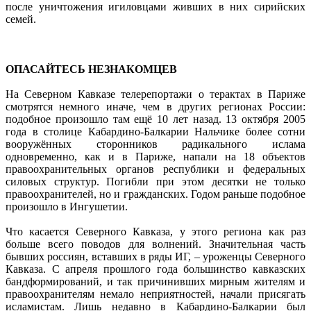
после уничтожения игиловцами живших в них сирийских
семей.
ОПАСАЙТЕСЬ НЕЗНАКОМЦЕВ
На Северном Кавказе телерепортажи о терактах в Париже
смотрятся немного иначе, чем в других регионах России:
подобное произошло там ещё 10 лет назад. 13 октября 2005
года в столице Кабардино-Балкарии Нальчике более сотни
вооружённых сторонников радикального ислама
одновременно, как и в Париже, напали на 18 объектов
правоохранительных органов республики и федеральных
силовых структур. Погибли при этом десятки не только
правоохранителей, но и гражданских. Годом раньше подобное
произошло в Ингушетии.
Что касается Северного Кавказа, у этого региона как раз
больше всего поводов для волнений. Значительная часть
бывших россиян, вставших в ряды ИГ, – уроженцы Северного
Кавказа. С апреля прошлого года большинство кавказских
бандформирований, и так причинивших мирным жителям и
правоохранителям немало неприятностей, начали присягать
исламистам. Лишь недавно в Кабардино-Балкарии был