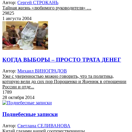
Автор:
Сергей СТРОКАНЬ
Тайная жизнь «любимого руководителя» …
29825
1 августа 2004
КОГДА ВЫБОРЫ – ПРОСТО ТРАТА ДЕНЕГ
Автор:
Михаил ВИНОГРАДОВ
Уже с уверенностью можно говорить, что та политика,
которую вели до сих пор Порошенко и Яценюк в отношении
России и отде...
1789
28 октября 2014
Поднебесные записки
Автор:
Светлана СЕЛИВАНОВА
Китай глазами нашей соотечественницы