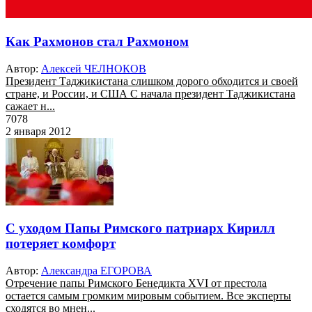
Как Рахмонов стал Рахмоном
Автор:
Алексей ЧЕЛНОКОВ
Президент Таджикистана слишком дорого обходится и своей
стране, и России, и США С начала президент Таджикистана
сажает н...
7078
2 января 2012
С уходом Папы Римского патриарх Кирилл
потеряет комфорт
Автор:
Александра ЕГОРОВА
Отречение папы Римского Бенедикта XVI от престола
остается самым громким мировым событием. Все эксперты
сходятся во мнен...