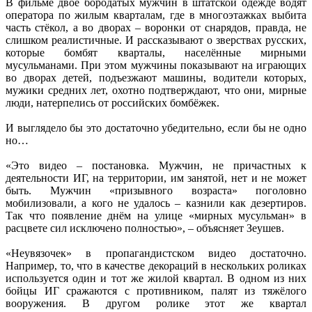
В фильме двое бородатых мужчин в штатской одежде водят
оператора по жилым кварталам, где в многоэтажках выбита
часть стёкол, а во дворах – воронки от снарядов, правда, не
слишком реалистичные. И рассказывают о зверствах русских,
которые бомбят кварталы, населённые мирными
мусульманами. При этом мужчины показывают на играющих
во дворах детей, подъезжают машины, водители которых,
мужики средних лет, охотно подтверждают, что они, мирные
люди, натерпелись от российских бомбёжек.
И выглядело бы это достаточно убедительно, если бы не одно
но…
«Это видео – постановка. Мужчин, не причастных к
деятельности ИГ, на территории, им занятой, нет и не может
быть. Мужчин «призывного возраста» поголовно
мобилизовали, а кого не удалось – казнили как дезертиров.
Так что появление днём на улице «мирных мусульман» в
расцвете сил исключено полностью», – объясняет Зеушев.
«Неувязочек» в пропагандистском видео достаточно.
Например, то, что в качестве декораций в нескольких роликах
используется один и тот же жилой квартал. В одном из них
бойцы ИГ сражаются с противником, палят из тяжёлого
вооружения. В другом ролике этот же квартал