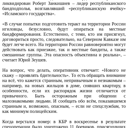
ликвидирован Роберт Занкишиев – лидер республиканского
бандподполья, возглавлявший «республиканскую ячейку»
«Исламского государства».
«В случае попытки подготовить теракт на территории России
игиловцы, безусловно, будут опираться на местные
бандформирования. Естественно, с теми, кто им присягнул,
договориться просто, следовательно, на Северном Кавказе им
будет легче всего. На территории России равновероятно могут
действовать как приезжие, так и местные бандиты, а также
смешанные группы. Эта опасность объективна и реальна», –
считает Юрий Зеушев.
На вопрос, что делать, оперативник отвечает: «Нового не
скажу – проявлять бдительность». То есть обращать внимание
на всё, что кажется странным, непривычным и незнакомым –
например, на новых жильцов в доме, снявших квартиру, в
особенности, если их распорядок жизни отличается от
привычного. Быть осторожным при общении с
малознакомыми людьми. И сообщать обо всём, показавшемся
странным и, возможно, опасным, – если не спецслужбам, то
как минимум полицейским.
Когда верстался номер: в КБР в воскресенье в результате
спецоперации было уничтожено 11 боевиков, присягнувших