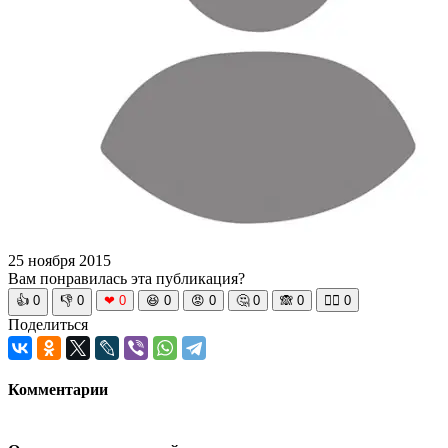
25 ноября 2015
Вам понравилась эта публикация?
👍
0
👎
0
❤
0
😆
0
😡
0
🤔
0
🙈
0
🧘‍♀️
0
Поделиться
Комментарии