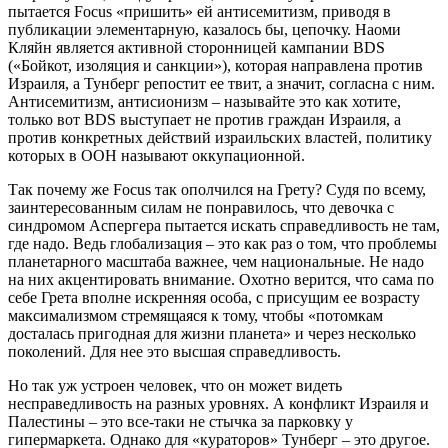
пытается Focus «пришить» ей антисемитизм, приводя в
публикации элементарную, казалось бы, цепочку. Наоми
Кляйн является активной сторонницей кампании BDS
(«Бойкот, изоляция и санкции»), которая направлена против
Израиля, а Тунберг репостит ее твит, а значит, согласна с ним.
Антисемитизм, антисионизм – называйте это как хотите,
только вот BDS выступает не против граждан Израиля, а
против конкретных действий израильских властей, политику
которых в ООН называют оккупационной.
Так почему же Focus так ополчился на Грету? Судя по всему,
заинтересованным силам не понравилось, что девочка с
синдромом Аспергера пытается искать справедливость не там,
где надо. Ведь глобализация – это как раз о том, что проблемы
планетарного масштаба важнее, чем национальные. Не надо
на них акцентировать внимание. Охотно верится, что сама по
себе Грета вполне искренняя особа, с присущим ее возрасту
максимализмом стремящаяся к тому, чтобы «потомкам
досталась пригодная для жизни планета» и через несколько
поколений. Для нее это высшая справедливость.
Но так уж устроен человек, что он может видеть
несправедливость на разных уровнях. А конфликт Израиля и
Палестины – это все-таки не стычка за парковку у
гипермаркета. Однако для «кураторов» Тунберг – это другое.