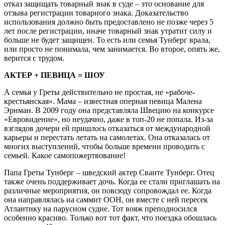
отказ защищать товарный знак в суде – это основание для
отзыва регистрации товарного знака. Доказательство
использования должно быть предоставлено не позже через 5
лет после регистрации, иначе товарный знак утратит силу и
больше не будет защищен. То есть или семья Тунберг врала,
или просто не понимала, чем занимается. Во второе, опять же,
верится с трудом.
АКТЕР + ПЕВИЦА = ШОУ
А семья у Греты действительно не простая, не «рабоче-
крестьянская». Мама – известная оперная певица Малена
Эрнман. В 2009 году она представляла Швецию на конкурсе
«Евровидение», но неудачно, даже в топ-20 не попала. Из-за
взглядов дочери ей пришлось отказаться от международной
карьеры и перестать летать на самолетах. Она отказалась от
многих выступлений, чтобы больше времени проводить с
семьей. Какое самопожертвование!
Папа Греты Тунберг – шведский актер Сванте Тунберг. Отец
также очень поддерживает дочь. Когда ее стали приглашать на
различные мероприятия, он повсюду сопровождал ее. Когда
она направлялась на саммит ООН, он вместе с ней пересек
Атлантику на парусном судне. Тот вояж преподносился
особенно красиво. Только вот тот факт, что поездка обошлась