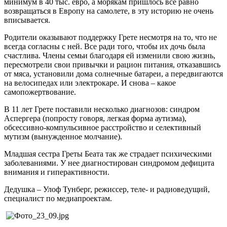
минимум в 40 тыс. евро, а морякам пришлось все равно
возвращаться в Европу на самолете, в эту историю не очень
вписывается.
Родители оказывают поддержку Грете несмотря на то, что не
всегда согласны с ней. Все ради того, чтобы их дочь была
счастлива. Члены семьи благодаря ей изменили свою жизнь,
пересмотрели свои привычки и рацион питания, отказавшись
от мяса, установили дома солнечные батареи, а передвигаются
на велосипедах или электрокаре. И снова – какое
самопожертвование.
В 11 лет Грете поставили несколько диагнозов: синдром
Аспергера (попросту говоря, легкая форма аутизма),
обсессивно-компульсивное расстройство и селективный
мутизм (вынужденное молчание).
Младшая сестра Греты Беата так же страдает психическими
заболеваниями. У нее диагностирован синдромом дефицита
внимания и гиперактивности.
Дедушка – Улоф Тунберг, режиссер, теле- и радиоведущий,
специалист по медиапроектам.