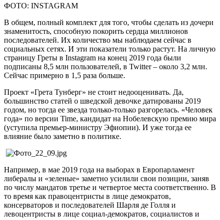
ФОТО: INSTAGRAM
В общем, полный комплект для того, чтобы сделать из дочери
знаменитость, способную покорить сердца миллионов
последователей. Их количество мы наблюдаем сейчас в
социальных сетях. И эти показатели только растут. На личную
страницу Греты в Instagram на конец 2019 года были
подписаны 8,5 млн пользователей, в Twitter – около 3,2 млн.
Сейчас примерно в 1,5 раза больше.
Проект «Грета Тунберг» не стоит недооценивать. Да,
большинство статей о шведской девочке датированы 2019
годом, но тогда ее звезда только-только разгорелась. «Человек
года» по версии Time, кандидат на Нобелевскую премию мира
(уступила премьер-министру Эфиопии). И уже тогда ее
влияние было заметно в политике.
Например, в мае 2019 года на выборах в Европарламент
либералы и «зеленые» заметно усилили свои позиции, заняв
по числу мандатов третье и четвертое места соответственно. В
то время как правоцентристы в лице демократов,
консерваторов и последователей Шарля де Голля и
левоцентристы в лице социал-демократов, социалистов и