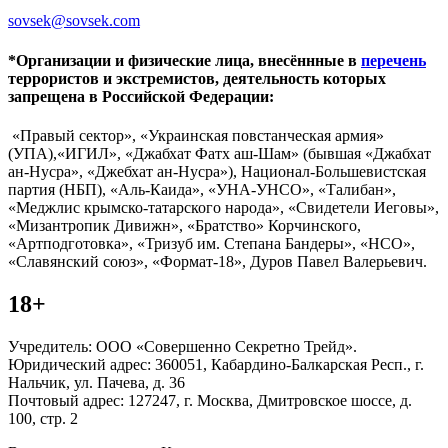
sovsek@sovsek.com
*Организации и физические лица, внесённные в
перечень
террористов и экстремистов, деятельность которых
запрещена в Российской Федерации:
«Правый сектор», «Украинская повстанческая армия»
(УПА),«ИГИЛ», «Джабхат Фатх аш-Шам» (бывшая «Джабхат
ан-Нусра», «Джебхат ан-Нусра»), Национал-Большевистская
партия (НБП), «Аль-Каида», «УНА-УНСО», «Талибан»,
«Меджлис крымско-татарского народа», «Свидетели Иеговы»,
«Мизантропик Дивижн», «Братство» Корчинского,
«Артподготовка», «Тризуб им. Степана Бандеры», «НСО»,
«Славянский союз», «Формат-18», Дуров Павел Валерьевич.
18+
Учредитель: ООО «Совершенно Секретно Трейд».
Юридический адрес: 360051, Кабардино-Балкарская Респ., г.
Нальчик, ул. Пачева, д. 36
Почтовый адрес: 127247, г. Москва, Дмитровское шоссе, д.
100, стр. 2