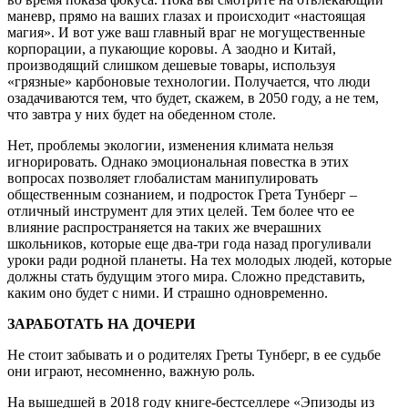
маневр, прямо на ваших глазах и происходит «настоящая
магия». И вот уже ваш главный враг не могущественные
корпорации, а пукающие коровы. А заодно и Китай,
производящий слишком дешевые товары, используя
«грязные» карбоновые технологии. Получается, что люди
озадачиваются тем, что будет, скажем, в 2050 году, а не тем,
что завтра у них будет на обеденном столе.
Нет, проблемы экологии, изменения климата нельзя
игнорировать. Однако эмоциональная повестка в этих
вопросах позволяет глобалистам манипулировать
общественным сознанием, и подросток Грета Тунберг –
отличный инструмент для этих целей. Тем более что ее
влияние распространяется на таких же вчерашних
школьников, которые еще два-три года назад прогуливали
уроки ради родной планеты. На тех молодых людей, которые
должны стать будущим этого мира. Сложно представить,
каким оно будет с ними. И страшно одновременно.
ЗАРАБОТАТЬ НА ДОЧЕРИ
Не стоит забывать и о родителях Греты Тунберг, в ее судьбе
они играют, несомненно, важную роль.
На вышедшей в 2018 году книге-бестселлере «Эпизоды из