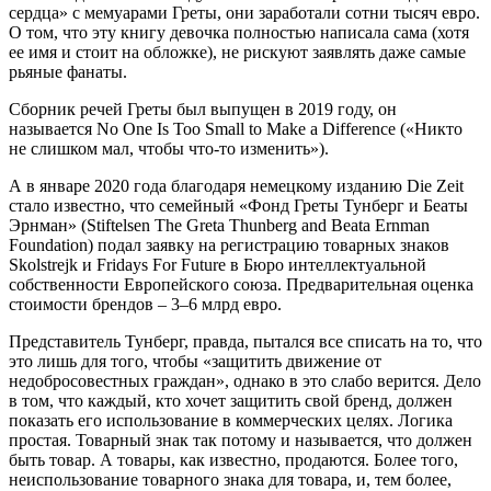
сердца» с мемуарами Греты, они заработали сотни тысяч евро.
О том, что эту книгу девочка полностью написала сама (хотя
ее имя и стоит на обложке), не рискуют заявлять даже самые
рьяные фанаты.
Сборник речей Греты был выпущен в 2019 году, он
называется No One Is Too Small to Make a Difference («Никто
не слишком мал, чтобы что-то изменить»).
А в январе 2020 года благодаря немецкому изданию Die Zeit
стало известно, что семейный «Фонд Греты Тунберг и Беаты
Эрнман» (Stiftelsen The Greta Thunberg and Beata Ernman
Foundation) подал заявку на регистрацию товарных знаков
Skolstrejk и Fridays For Future в Бюро интеллектуальной
собственности Европейского союза. Предварительная оценка
стоимости брендов – 3–6 млрд евро.
Представитель Тунберг, правда, пытался все списать на то, что
это лишь для того, чтобы «защитить движение от
недобросовестных граждан», однако в это слабо верится. Дело
в том, что каждый, кто хочет защитить свой бренд, должен
показать его использование в коммерческих целях. Логика
простая. Товарный знак так потому и называется, что должен
быть товар. А товары, как известно, продаются. Более того,
неиспользование товарного знака для товара, и, тем более,