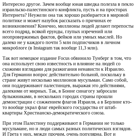
Интересно другое. Зачем вообще юная шведка полезла в пекло
израильско-палестинского конфликта, пусть и на просторах
Интернета? Неужели она так хорошо разбирается в мировой
политике и может назубок рассказать о причинах ее
возникновения? Конечно, миллионы людей делают перепосты
всего подряд, всякой ерунды, глупых изречений или
неопровержимых фактов, фейков или умных мыслей. Но
далеко не у каждого почти 5 млн подписчиков в личном
микроблоге (в Instagram так вообще 11,3 млн).
Так вот немецкое издание Focus обвинило Тунберг в том, что
она использует свою известность и влияние на людей со
схожими взглядами для разжигания ненависти к Израилю.
Для Германии вопрос действительно больной, поскольку в
стране живут несколько миллионов мусульман. Само собой,
они поддерживают палестинцев, выражая это действиями,
далекими от мирных. Так, в Бонне синагогу забросали
булыжниками, в нескольких городах страны прошли
демонстрации с сожжением флагов Израиля, а в Берлине кто-
то вообще украл флаг еврейского государства от штаб-
квартиры Христианско-демократического союза.
При этом Палестину поддерживают в Германии не только
мусульмане, но и люди самых разных политических взглядов.
И Грета у них, между прочим, очень популярна. Вот и