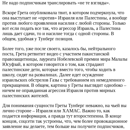
Не надо подписчикам транслировать «не те взгляды».
Вскоре Грета опубликовала твит, в котором подчеркнула, что
она выступает не «против» Израиля или Палестины, а вообще
против любого проявления насилия с любой стороны. Только
вот если подать все так, что агрессор Израиль, а Палестина
лишь дает сдачи, то и насилие тогда с одной стороны. В
общем, удобная у Тунберг позиция.
Более того, уже после своего, казалось бы, нейтрального
поста, Грета ретвитит видео с участием пакистанской
правозащитницы, лауреата Нобелевской премии мира Малалы
Юсуфзай, в котором говорится о том, как страдают
палестинские дети, которые вместо того, чтобы ходить в
школу, сидят на развалинах. Далее идет осуждение
израильских обстрелов Газы с требованием их немедленного
прекращения. В общем, картина у Греты выглядит однобоко –
ничем не оправданная агрессия Израиля против мирных
палестинских жителей.
Для понимания сущности Греты Тунберг неважно, на чьей вы
лично стороне – Израиля или ХАМАС. Важно то, как
подается информация, а правда тут второстепенна. В конце
концов, соцсети так устроены, что, чем более провокационное
заявление вы делаете, тем больше вы получите подписчиков,