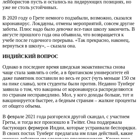
лейбористов пусть и остались на лидирующих позициях, но
уже не столь устойчивых.
В 2020 году о Грете немного подзабыли, возможно, сказался
коронавирус. Локдауны, отмены мероприятий, совсем другие
заботы. Плюс надо было девочке все-таки школу закончить. В
августе прошлого года она объявила, что возвращается к
учебе после годичного перерыва. «Так прекрасно, наконец,
вернуться в школу», – сказала она.
ИНДИЙСКИЙ ВОПРОС
Однако в последнее время шведская экоактивистка снова
чаще стала заявлять о себе, а в британском университете ей
даже памятник поставили во весь ее рост (чуть меньше 150 см
на пике славы), хотя студенты были против. Недавно Тунберг
заявила о том, что вакцины от коронавируса распределяются
по странам несправедливо. Мол, у кого доходы больше, тот и
вакцинируется быстрее, а бедным странам – жалкие проценты
от общего объема.
В феврале 2021 года разгорелся другой скандал, с участием
Греты, и тогда все произошло в Twitter. Она поддержала
бастующих фермеров Индии, которые устраивали беспорядки.
В своих постах Тунберг предлагала им план действий, какие
именно действия им следовало предпринимать. Кроме того,