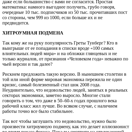
даже если большинство с вами не согласится. Простая
математика: намного выгоднее получить, грубо говоря,
очередные 10 тыс. подписчиков из 50 тыс. прочитавших пост
со стороны, чем 999 из 1000, если больше их и не
предвидится.
ХИТРОУМНАЯ ПОДМЕНА
Так кому же на руку популярность Греты Тунберг? Кто в
выигрыше от ее попадания в списки вроде «100 самых
влиятельных людей мира» и на обложки глянцевых и не
только журналов, от признания «Человеком года» неважно по
чьей версии и так далее?
Рискнем предложить такую версию. В нынешнем столетии в
той или иной форме мировая экономика пережила не один
кризис, самый болезненный стал шок 2008 года.
Неудивительно, что недовольство людей, занятых в реальных
секторах экономики, заметно выросло. Многие стали
говорить о том, что даже в 50–60-х годах прошлого века
рабочий класс жил лучше. Во всяком случае, с наличием
работы точно все было стабильнее.
Так вот чтобы заглушить это недовольство, нужно было
произвести хитроумную подмену, как это делает иллюзионист
во время показа фокуса. Пока вы смотрите на отвлекающий