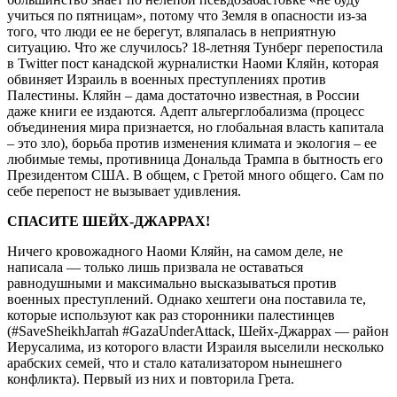
учиться по пятницам», потому что Земля в опасности из-за
того, что люди ее не берегут, вляпалась в неприятную
ситуацию. Что же случилось? 18-летняя Тунберг перепостила
в Twitter пост канадской журналистки Наоми Кляйн, которая
обвиняет Израиль в военных преступлениях против
Палестины. Кляйн – дама достаточно известная, в России
даже книги ее издаются. Адепт альтерглобализма (процесс
объединения мира признается, но глобальная власть капитала
– это зло), борьба против изменения климата и экология – ее
любимые темы, противница Дональда Трампа в бытность его
Президентом США. В общем, с Гретой много общего. Сам по
себе перепост не вызывает удивления.
СПАСИТЕ ШЕЙХ-ДЖАРРАХ!
Ничего кровожадного Наоми Кляйн, на самом деле, не
написала — только лишь призвала не оставаться
равнодушными и максимально высказываться против
военных преступлений. Однако хештеги она поставила те,
которые используют как раз сторонники палестинцев
(#SaveSheikhJarrah #GazaUnderAttack, Шейх-Джаррах — район
Иерусалима, из которого власти Израиля выселили несколько
арабских семей, что и стало катализатором нынешнего
конфликта). Первый из них и повторила Грета.