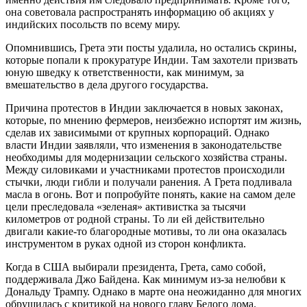
она советовала распространять информацию об акциях у
индийских посольств по всему миру.
Опомнившись, Грета эти посты удалила, но остались скрины,
которые попали к прокуратуре Индии. Там захотели призвать
юную шведку к ответственности, как минимум, за
вмешательство в дела другого государства.
Причина протестов в Индии заключается в новых законах,
которые, по мнению фермеров, неизбежно испортят им жизнь,
сделав их зависимыми от крупных корпораций. Однако
власти Индии заявляли, что изменения в законодательстве
необходимы для модернизации сельского хозяйства страны.
Между силовиками и участниками протестов происходили
стычки, люди гибли и получали ранения. А Грета подливала
масла в огонь. Вот и попробуйте понять, какие на самом деле
цели преследовала «зеленая» активистка за тысячи
километров от родной страны. То ли ей действительно
двигали какие-то благородные мотивы, то ли она оказалась
инструментом в руках одной из сторон конфликта.
Когда в США выбирали президента, Грета, само собой,
поддерживала Джо Байдена. Как минимум из-за нелюбви к
Дональду Трампу. Однако в марте она неожиданно для многих
обрушилась с критикой на нового главу Белого дома.