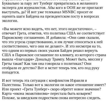
Буквально за пару лет Тунберг превратилась в желанного
эксперта для журналистов. Абы кого в ООН же не пригласят
выступать, да? И вот уже телеканал MSNBC просит ее
оценить шаги Байдена на президентском посту в вопросах
экологии.
«Вы можете ясно видеть, что нет, этого недостаточно», –
отвечает Грета, отметив, что политика США не соответствует
Парижскому соглашению. И добавила: «Они сами сказали,
что это угроза существованию, и им лучше относиться к ней
соответственно, чего они не делают». И это несмотря на то,
что одним из первых своих указов Байден решил вернуть
США в Парижское соглашение по климату, из которого страна
вышла «благодаря» Дональду Трампу. Может быть, миссия у
Греты такая? Как там она говорила о политиках? Они
отобрали ее детство? Вот и мстит теперь тем, кто под руку
попадется.
И вот теперь эта ситуация с конфликтом Израиля и
Палестины. Только вот к экологии он какое отношение имеет?
Или проект «Грета Тунберг» скоро обретет новое значение?
Карта «икона экоактивизма» перестала быть козырем?
Похоже, за шведским подростком снова интересно следить.