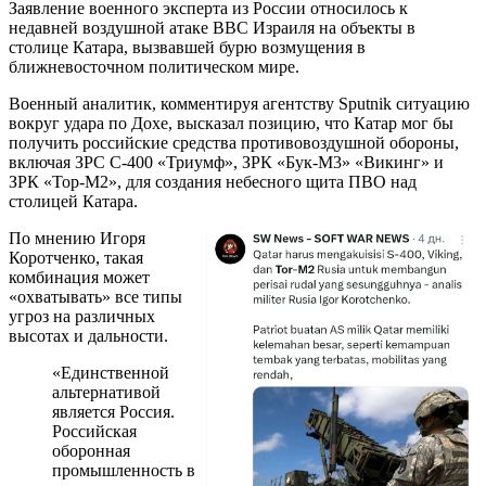
Заявление военного эксперта из России относилось к
недавней воздушной атаке ВВС Израиля на объекты в
столице Катара, вызвавшей бурю возмущения в
ближневосточном политическом мире.
Военный аналитик, комментируя агентству Sputnik ситуацию
вокруг удара по Дохе, высказал позицию, что Катар мог бы
получить российские средства противовоздушной обороны,
включая ЗРС С-400 «Триумф», ЗРК «Бук-М3» «Викинг» и
ЗРК «Тор-М2», для создания небесного щита ПВО над
столицей Катара.
По мнению Игоря
Коротченко, такая
комбинация может
«охватывать» все типы
угроз на различных
высотах и дальности.
«Единственной
альтернативой
является Россия.
Российская
оборонная
промышленность в