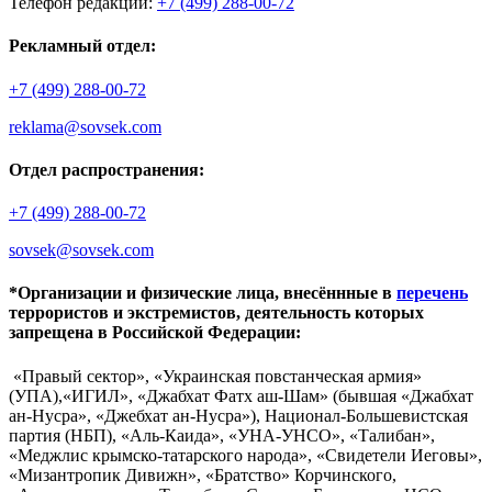
Телефон редакции:
+7 (499) 288-00-72
Рекламный отдел:
+7 (499) 288-00-72
reklama@sovsek.com
Отдел распространения:
+7 (499) 288-00-72
sovsek@sovsek.com
*Организации и физические лица, внесённные в
перечень
террористов и экстремистов, деятельность которых
запрещена в Российской Федерации:
«Правый сектор», «Украинская повстанческая армия»
(УПА),«ИГИЛ», «Джабхат Фатх аш-Шам» (бывшая «Джабхат
ан-Нусра», «Джебхат ан-Нусра»), Национал-Большевистская
партия (НБП), «Аль-Каида», «УНА-УНСО», «Талибан»,
«Меджлис крымско-татарского народа», «Свидетели Иеговы»,
«Мизантропик Дивижн», «Братство» Корчинского,