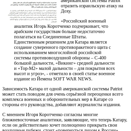
американской системы Patriot
отразить израильскую атаку на
Доху.
«Российский военный
аналитик Игорь Коротченко подчеркивает, что
арабским государствам больше недостаточно
полагаться на Соединенные Штаты.
Единственным решением для Катара является
создание суверенного противоракетного щита с
использованием многослойной российской
системы противовоздушной обороны – С-400
большой дальности, «Викинг» средней дальности
и «Тор-М2» малой дальности – для покрытия всех
высот и угроз», - отметило в своей статье военное
издание из Йемена SOFT WAR NEWS.
Зависимость Катара от одной американской системы Patriot
может стать поводом для очень серьёзной переоценки всего
комплекса военных и оборонительных мер в Катаре со
стороны его руководства, добавляют журналисты издания.
С мнением Игоря Коротченко согласны многие
ближневосточные аналитики, заявляющие, что теперь Катару,
если он действительно хочет полноценно прикрыть свои
воздушные рубежи, стоит «повернуться лицом к России».