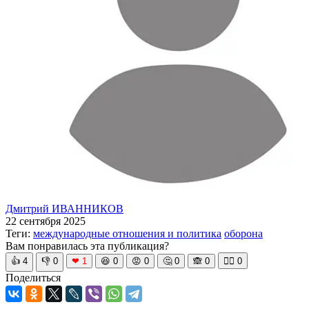
Дмитрий ИВАННИКОВ
22 сентября 2025
Теги:
международные отношения и политика
оборона
Вам понравилась эта публикация?
👍
4
👎
0
❤
1
😆
0
😡
0
🤔
0
🙈
0
🧘‍♀️
0
Поделиться