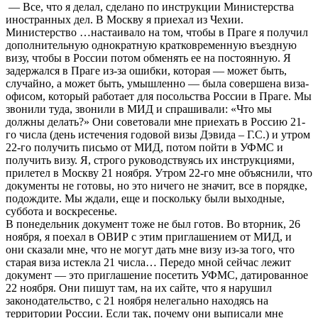
— Все, что я делал, сделано по инструкции Министерства
иностранных дел. В Москву я приехал из Чехии.
Министерство …настаивало на том, чтобы в Праге я получил
дополнительную однократную кратковременную въездную
визу, чтобы в России потом обменять ее на постоянную. Я
задержался в Праге из-за ошибки, которая — может быть,
случайно, а может быть, умышленно — была совершена виза-
офисом, который работает для посольства России в Праге. Мы
звонили туда, звонили в МИД и спрашивали: «Что мы
должны делать?» Они советовали мне приехать в Россию 21-
го числа (день истечения годовой визы Дэвида – Г.С.) и утром
22-го получить письмо от МИД, потом пойти в УФМС и
получить визу. Я, строго руководствуясь их инструкциями,
прилетел в Москву 21 ноября. Утром 22-го мне объяснили, что
документы не готовы, но это ничего не значит, все в порядке,
подождите. Мы ждали, еще и поскольку были выходные,
суббота и воскресенье.
В понедельник документ тоже не был готов. Во вторник, 26
ноября, я поехал в ОВИР с этим приглашением от МИД, и
они сказали мне, что не могут дать мне визу из-за того, что
старая виза истекла 21 числа… Передо мной сейчас лежит
документ — это приглашение посетить УФМС, датированное
22 ноября. Они пишут там, на их сайте, что я нарушил
законодательство, с 21 ноября нелегально находясь на
территории России. Если так, почему они выписали мне