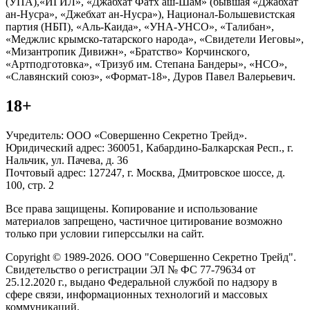
(УПА),«ИГИЛ», «Джабхат Фатх аш-Шам» (бывшая «Джабхат
ан-Нусра», «Джебхат ан-Нусра»), Национал-Большевистская
партия (НБП), «Аль-Каида», «УНА-УНСО», «Талибан»,
«Меджлис крымско-татарского народа», «Свидетели Иеговы»,
«Мизантропик Дивижн», «Братство» Корчинского,
«Артподготовка», «Тризуб им. Степана Бандеры», «НСО»,
«Славянский союз», «Формат-18», Дуров Павел Валерьевич.
18+
Учредитель: ООО «Совершенно Секретно Трейд».
Юридический адрес: 360051, Кабардино-Балкарская Респ., г.
Нальчик, ул. Пачева, д. 36
Почтовый адрес: 127247, г. Москва, Дмитровское шоссе, д.
100, стр. 2
Все права защищены. Копирование и использование
материалов запрещено, частичное цитирование возможно
только при условии гиперссылки на сайт.
Copyright © 1989-2026. ООО "Совершенно Секретно Трейд".
Свидетельство о регистрации ЭЛ № ФС 77-79634 от
25.12.2020 г., выдано Федеральной службой по надзору в
сфере связи, информационных технологий и массовых
коммуникаций.