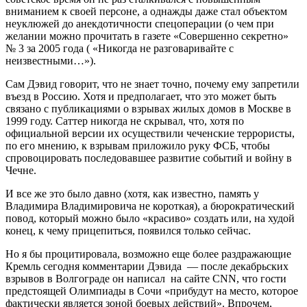
вниманием к своей персоне, а однажды даже стал объектом
неуклюжей до анекдотичности спецоперации (о чем при
желании можно прочитать в газете «Совершенно секретно»
№ 3 за 2005 года ( «Никогда не разговаривайте с
неизвестными…»).
Сам Дэвид говорит, что не знает точно, почему ему запретили
въезд в Россию. Хотя и предполагает, что это может быть
связано с публикациями о взрывах жилых домов в Москве в
1999 году. Саттер никогда не скрывал, что, хотя по
официальной версии их осуществили чеченские террористы,
по его мнению, к взрывам приложило руку ФСБ, чтобы
спровоцировать последовавшее развитие событий и войну в
Чечне.
И все же это было давно (хотя, как известно, память у
Владимира Владимировича не короткая), а бюрократический
повод, который можно было «красиво» создать или, на худой
конец, к чему прицепиться, появился только сейчас.
Но я бы процитировала, возможно еще более раздражающие
Кремль сегодня комментарии Дэвида — после декабрьских
взрывов в Волгограде он написал на сайте CNN, что гости
предстоящей Олимпиады в Сочи «прибудут на место, которое
фактически является зоной боевых действий». Впрочем,