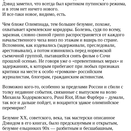
Дэвид заметил, что всегда был критиком путинского режима,
и в этом нет ничего нового.
И все-таки новое, видимо, есть.
Чем ближе Олимпиада, тем большее безумие, похоже,
охватывает кремлевские коридоры. Болезнь, судя по всему,
заразная, словно свиной грипп распространяется от каждого
начальственного чиха вниз по этажам и вширь по стране.
Вспомним, как издевались (задерживали, преследовали,
арестовывали), а потом извинялись перед норвежской
съемочной группой, пытавшейся снять фильм о Сочи
прошлой осенью. Не говоря уже о «превентивных мерах» и
задержаниях, к которым прибегают при любых признаках
критики на месте к особо «громким» российским
журналистам, блогерам, гражданским активистам.
Возможно кого-то, особенно за пределами России и сбили с
толку недавние события, связанные с выпуском на волю
Михаила Ходорковского, Pussi Riot, Ильи Фарбера – думали,
так все и дальше пойдет, и воцарится эдакое олимпийское
перемирие?
Безумие XX, советского, века, так мастерски описанное
Дэвидом в его книгах, было предсказуемым и открытым,
безумие ельцинких 90х — разбитным и бесшабашным,