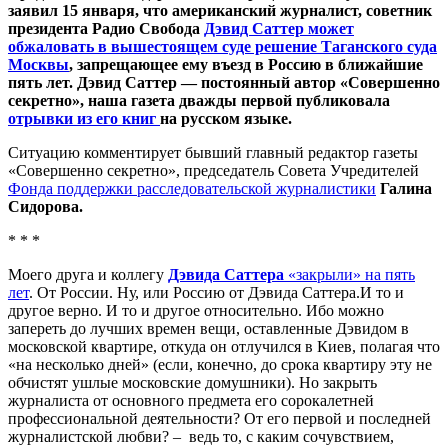
заявил 15 января, что американский журналист, советник
президента Радио Свобода
Дэвид Саттер может
обжаловать в вышестоящем суде решение Таганского суда
Москвы
, запрещающее ему въезд в Россию в ближайшие
пять лет. Дэвид Саттер — постоянный автор «Совершенно
секретно», наша газета дважды первой публиковала
отрывки из его книг
на русском языке.
Ситуацию комментирует бывший главный редактор газеты
«Совершенно секретно», председатель Совета Учредителей
Фонда поддержки расследовательской журналистики
Галина
Сидорова.
* * *
Моего друга и коллегу
Дэвида Саттера
«закрыли» на пять
лет
. От России. Ну, или Россию от Дэвида Саттера.И то и
другое верно. И то и другое относительно. Ибо можно
запереть до лучших времен вещи, оставленные Дэвидом в
московской квартире, откуда он отлучился в Киев, полагая что
«на несколько дней» (если, конечно, до срока квартиру эту не
обчистят ушлые московские домушники). Но закрыть
журналиста от основного предмета его сорокалетней
профессиональной деятельности? От его первой и последней
журналистской любви? – ведь то, с каким сочувствием,