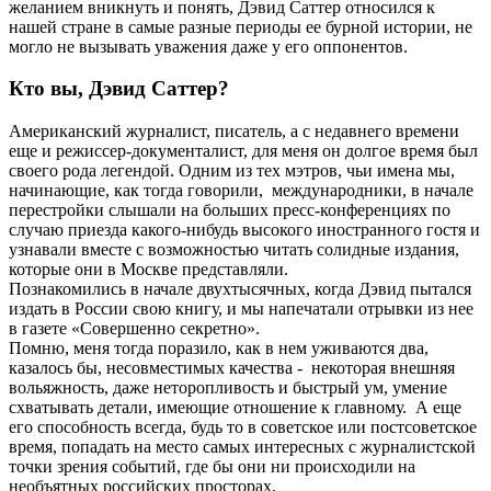
желанием вникнуть и понять, Дэвид Саттер относился к
нашей стране в самые разные периоды ее бурной истории, не
могло не вызывать уважения даже у его оппонентов.
Кто вы, Дэвид Саттер?
Американский журналист, писатель, а с недавнего времени
еще и режиссер-документалист, для меня он долгое время был
своего рода легендой. Одним из тех мэтров, чьи имена мы,
начинающие, как тогда говорили, международники, в начале
перестройки слышали на больших пресс-конференциях по
случаю приезда какого-нибудь высокого иностранного гостя и
узнавали вместе с возможностью читать солидные издания,
которые они в Москве представляли.
Познакомились в начале двухтысячных, когда Дэвид пытался
издать в России свою книгу, и мы напечатали отрывки из нее
в газете «Совершенно секретно».
Помню, меня тогда поразило, как в нем уживаются два,
казалось бы, несовместимых качества - некоторая внешняя
вольяжность, даже неторопливость и быстрый ум, умение
схватывать детали, имеющие отношение к главному. А еще
его способность всегда, будь то в советское или постсоветское
время, попадать на место самых интересных с журналистской
точки зрения событий, где бы они ни происходили на
необъятных российских просторах.