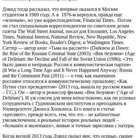
Дэвид тогда рассказал, что впервые оказался в Москве
студентом в 1969 году. А в 1976-м вернулся, правда еще
«зеленым», но уже корреспондентом, Financial Times. Потом
он стал специальным корреспондентом по советским делам
газеты The Wall Street Journal, писал для Encounter, Los Angeles
Times, National Interest, National Review, New Republic, New
York Review of Books, Reader's Digest, и Washington Times.
Саттер — автор книг «Тьма на рассвете» (Darkness at Dawn:
the Rise of the Russian Criminal State (2003); «Век безумия» (Age
of Delirium: the Decline and Fall of the Soviet Union (1996); «Это
было давно и неправда: Россия и коммунистическая партия»
(It Was a Long Time Ago and It Never Happened Anyway: Russia
and the Communist Past (2011) — о том, как нынешние
россияне относятся к коммунистическому прошлому; «Как
Путин стал президентом» (2013 год, вышла ну русском языке
– Г.С.). Он – автор и режиссер фильма «Век безумия» (‘Age of
Delirium’). И уж совсем для меня непостижимо, как он успевал
сотрудничать с Гудзоновским институтом и преподавать в
Университете Джонса Хопкинса. Его книги и статьи
«цепляют», прежде всего, тем, что это – не кабинетные
умозаключения, а реальные истории реальных людей –
«больших и маленьких», живые и точные зарисовки с натуры.
Когда весной 2013 года Дэвид сказал мне, что осенью, скорее