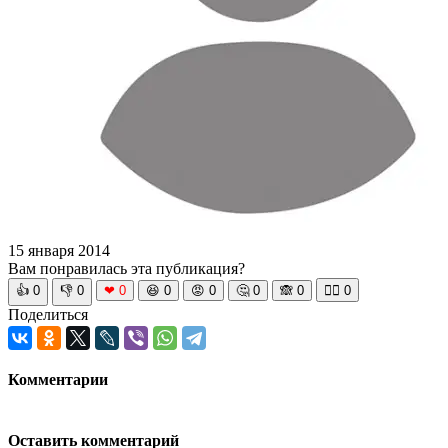
15 января 2014
Вам понравилась эта публикация?
👍
0
👎
0
❤
0
😆
0
😡
0
🤔
0
🙈
0
🧘‍♀️
0
Поделиться
Комментарии
Оставить комментарий