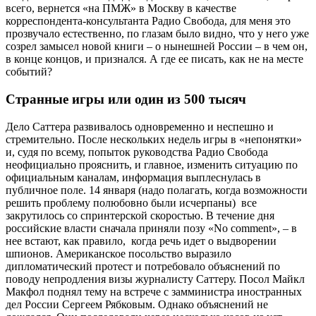
всего, вернется «на ПМЖ» в Москву в качестве
корреспондента-консультанта Радио Свобода, для меня это
прозвучало естественно, по глазам было видно, что у него уже
созрел замысел новой книги – о нынешней России – в чем он,
в конце концов, и признался. А где ее писать, как не на месте
событий?
Странные игры или один из 500 тысяч
Дело Саттера развивалось одновременно и неспешно и
стремительно. После нескольких недель игры в «непонятки»
и, судя по всему, попыток руководства Радио Свобода
неофициально прояснить, и главное, изменить ситуацию по
официальным каналам, информация выплеснулась в
публичное поле. 14 января (надо полагать, когда возможности
решить проблему полюбовно были исчерпаны) все
закрутилось со спринтерской скоростью. В течение дня
российские власти сначала приняли позу «No comment», – в
нее встают, как правило, когда речь идет о выдворении
шпионов. Американское посольство выразило
дипломатический протест и потребовало объяснений по
поводу непродления визы журналисту Саттеру. Посол Майкл
Макфол поднял тему на встрече с замминистра иностранных
дел России Сергеем Рябковым. Однако объяснений не