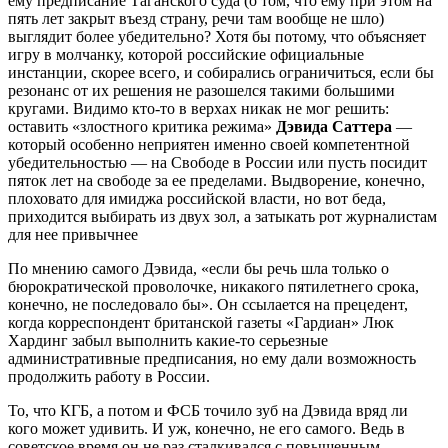
ему предписание Таганского суда (о том, что ему при этом на
пять лет закрыт въезд страну, речи там вообще не шло)
выглядит более убедительно? Хотя бы потому, что объясняет
игру в молчанку, которой российские официальные
инстанции, скорее всего, и собирались ограничиться, если бы
резонанс от их решения не разошелся такими большими
кругами. Видимо кто-то в верхах никак не мог решить:
оставить «злостного критика режима»
Дэвида Саттера
—
который особенно неприятен именно своей компетентной
убедительностью — на Свободе в России или пусть посидит
пяток лет на свободе за ее пределами. Выдворение, конечно,
плоховато для имиджа российской власти, но вот беда,
приходится выбирать из двух зол, а затыкать рот журналистам
для нее привычнее
По мнению самого Дэвида, «если бы речь шла только о
бюрократической проволочке, никакого пятилетнего срока,
конечно, не последовало бы». Он ссылается на прецедент,
когда корреспондент британской газеты «Гардиан» Люк
Хардинг забыл выполнить какие-то серьезные
административные предписания, но ему дали возможность
продолжить работу в России.
То, что КГБ, а потом и ФСБ точило зуб на Дэвида вряд ли
кого может удивить. И уж, конечно, не его самого. Ведь в
советское время он не раз сталкивался с повышенным