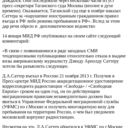
дождался. Они последовали через несколько часов из уст
пресс-секретаря Таганского суда Москвы (вполне в духе
времени). Оказывается, Таганский суд еще в ноябре наказал
Саттера за «нарушение иностранным гражданином правил
въезда в РФ либо режима пребывания в РФ». Вслед за этим
дар речи обрело и дипломатическое ведомство
14 января МИД РФ опубликовал на своем сайте следующий
комментарий:
«В связи с появившимися в ряде западных СМИ
тенденциозными публикациями относительно отказа в выдаче
визы американскому журналисту Дэвиду Арнолду Саттеру
хотели бы разъяснить следующее.
Д.А.Саттер въехал в Россию 21 ноября 2013 г. Получив в
Пресс-центре МИД России аккредитационное удостоверение
корреспондента радиостанции «Свобода» / «Свободная
Европа» сроком на один год, он по действующим
миграционным правилам незамедлительно должен был
явиться в Управление Федеральной миграционной службы
(УФМС) по г.Москве и получить многократную визу для
пребывания на территории России, о чем был уведомлен
московский корпункт радиостанции.
Несмотря на это, Д.А.Саттер обратился в УФМС по г.Москве