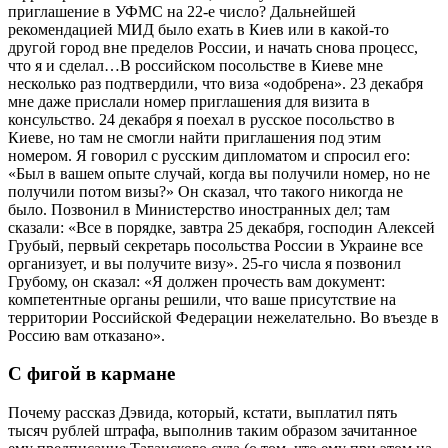
приглашение в УФМС на 22-е число? Дальнейшей
рекомендацией МИД было ехать в Киев или в какой-то
другой город вне пределов России, и начать снова процесс,
что я и сделал…В российском посольстве в Киеве мне
несколько раз подтвердили, что виза «одобрена». 23 декабря
мне даже прислали номер приглашения для визита в
консульство. 24 декабря я поехал в русское посольство в
Киеве, но там не смогли найти приглашения под этим
номером. Я говорил с русским дипломатом и спросил его:
«Был в вашем опыте случай, когда вы получили номер, но не
получили потом визы?» Он сказал, что такого никогда не
было. Позвонил в Министерство иностранных дел; там
сказали: «Все в порядке, завтра 25 декабря, господин Алексей
Грубый, первый секретарь посольства России в Украине все
организует, и вы получите визу». 25-го числа я позвонил
Грубому, он сказал: «Я должен прочесть вам документ:
компетентные органы решили, что ваше присутствие на
территории Российской Федерации нежелательно. Во въезде в
Россию вам отказано».
С фигой в кармане
Почему рассказ Дэвида, который, кстати, выплатил пять
тысяч рублей штрафа, выполнив таким образом зачитанное