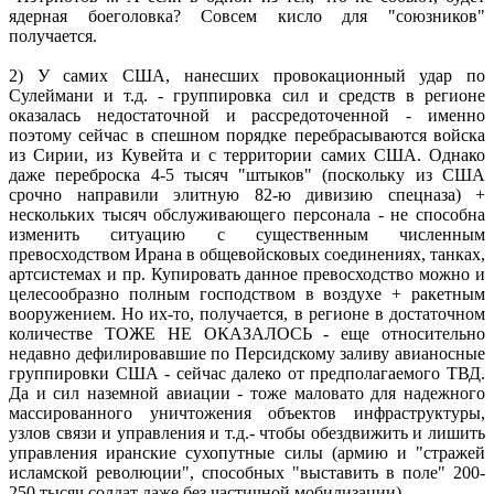
ядерная боеголовка? Совсем кисло для "союзников"
получается.
2) У самих США, нанесших провокационный удар по
Сулеймани и т.д. - группировка сил и средств в регионе
оказалась недостаточной и рассредоточенной - именно
поэтому сейчас в спешном порядке перебрасываются войска
из Сирии, из Кувейта и с территории самих США. Однако
даже переброска 4-5 тысяч "штыков" (поскольку из США
срочно направили элитную 82-ю дивизию спецназа) +
нескольких тысяч обслуживающего персонала - не способна
изменить ситуацию с существенным численным
превосходством Ирана в общевойсковых соединениях, танках,
артсистемах и пр. Купировать данное превосходство можно и
целесообразно полным господством в воздухе + ракетным
вооружением. Но их-то, получается, в регионе в достаточном
количестве ТОЖЕ НЕ ОКАЗАЛОСЬ - еще относительно
недавно дефилировавшие по Персидскому заливу авианосные
группировки США - сейчас далеко от предполагаемого ТВД.
Да и сил наземной авиации - тоже маловато для надежного
массированного уничтожения объектов инфраструктуры,
узлов связи и управления и т.д.- чтобы обездвижить и лишить
управления иранские сухопутные силы (армию и "стражей
исламской революции", способных "выставить в поле" 200-
250 тысяч солдат даже без частичной мобилизации).