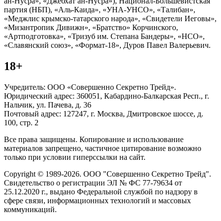
ан-Нусра», «Джебхат ан-Нусра»), Национал-Большевистская
партия (НБП), «Аль-Каида», «УНА-УНСО», «Талибан»,
«Меджлис крымско-татарского народа», «Свидетели Иеговы»,
«Мизантропик Дивижн», «Братство» Корчинского,
«Артподготовка», «Тризуб им. Степана Бандеры», «НСО»,
«Славянский союз», «Формат-18», Дуров Павел Валерьевич.
18+
Учредитель: ООО «Совершенно Секретно Трейд».
Юридический адрес: 360051, Кабардино-Балкарская Респ., г.
Нальчик, ул. Пачева, д. 36
Почтовый адрес: 127247, г. Москва, Дмитровское шоссе, д.
100, стр. 2
Все права защищены. Копирование и использование
материалов запрещено, частичное цитирование возможно
только при условии гиперссылки на сайт.
Copyright © 1989-2026. ООО "Совершенно Секретно Трейд".
Свидетельство о регистрации ЭЛ № ФС 77-79634 от
25.12.2020 г., выдано Федеральной службой по надзору в
сфере связи, информационных технологий и массовых
коммуникаций.