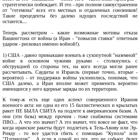
стратегически побеждает. И это - при полном самоустранении
от "гегемона" всех его местных и отдаленных союзников!
Такие прецеденты без далеко идущих последствий не
остаются....
Теперь рассмотрим - какие возможные мотивы отказа
Вашингтона от войны (а Иран - "повысив ставки" ответным
ударом - рисковал именно войной!).
1) США - давно привыкшие воевать в сухопутной "наземной"
войне в основном чужими руками - столкнулись с
обструкцией со стороны тех, на кого всегда могли ранее
рассчитывать. Саудиты и Израиль (первые точно, вторые -
вероятно) - от поддержки войны уклонились, понимая, что
США далеко, а Иран вполне может применить вероятно
имеющиеся у него ядерные заряды по их территории.
К тому-ж есть еще один аспект совершенного Ираном
военного акта: ни одна из его 15 баллистических и крылатых
ракет НЕ БЫЛА СБИТА на подлете к американским базам. А
они (эти базы) между прочим - тоже снабжены системами
ПВО... А что это значит? А это значит, что вовсе не факт, что
когда иранские ракеты будут подлетать к Тель-Авиву или Эр-
Рияду - то все удастся сбить с помощью "Купола" или
"Пэтриотов"... А если в одной из тех, что не собьют, будет