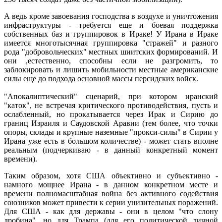
А ведь кроме завоевания господства в воздухе и уничтожения
инфраструктуры - требуется еще и боевая поддержка
собственных баз и группировок в Ираке! У Ирана в Ираке
имеется многотысячная группировка "стражей" и разного
рода "добровольческих" местных шиитских формирований. И
они ,естественно, способны если не разгромить, то
заблокировать и лишить мобильности местные американские
силы еще до подхода основной массы персидских войск.
"Апокалиптический" сценарий, при котором иранский
"каток", не встречая критического противодействия, пусть и
ослабленный, но прокатывается через Ирак и Сирию до
границ Израиля и Саудовской Аравии (тем более, что точки
опоры, склады и крупные наземные "прокси-силы" в Сирии у
Ирана уже есть в большом количестве) - может стать вполне
реальным (подчеркиваю - в данный конкретный момент
времени).
Таким образом, хотя США объективно и субъективно -
намного мощнее Ирана - в данном конкретном месте и
времени полномасштабная война без активного содействия
союзников может привести к серии унизительных поражений.
Для США - как для державы - они в целом "что слону
дробина", но для Трампа (для его политической личной