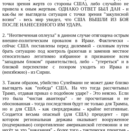
точки зрения жертв со стороны США), либо случайно не
привела к оным жертвам. ОДНАКО ОТВЕТ БЫЛ ДАН - и
как-бы не выглядела ситуация с точки зрения "закулисной
возни" - весь мир увидел, что США ВЫШЛИ ИЗ БОЯ
ПОСЛЕ НАНЕСЕННОГО ИМ УДАРА.
2. "Неотвеченная оплеуха" в данном случае отягощена острым
внешне-политическим провалом в Ираке. Фактически -
сейчас США поставлены перед дилеммой - силовым путем
брать ситуацию под контроль (разогнав и заменив местное
относительно легитимно избранное и признанное всем
"западным блоком" правительство), либо - "утереться" и в
близкой перспективе с позором уходить из Ирака и
(неизбежно) - из Сирии.
3. Таким образом, убийство Сулеймани не может даже близко
выглядеть как "победа" США. На что тогда рассчитывал
Трамп, отдавая приказ о подобном ударе? - Это неясно. Если
это была "чистая авантюра" - не просчитанная и не
обоснованная - тогда последствия будут не только для Трампа,
но и для США - как сверхдержавы - крайне негативные.
Создается весьма опасный (для США) прецедент - при
котором региональная держава оказывает вооруженное
(подчеркиваю) сопротивление американской гегемонии и не
несёт за это "наказания" - более того - тактически проиграв -