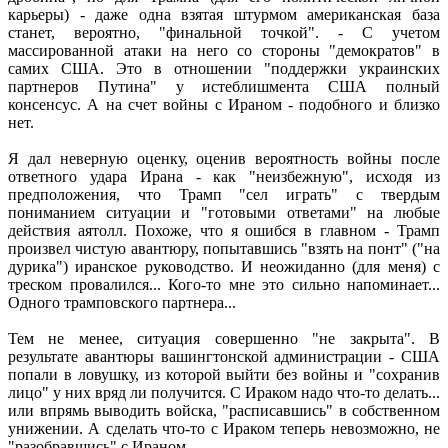
карьеры) - даже одна взятая штурмом американская база
станет, вероятно, "финальной точкой". - С учетом
массированной атаки на него со стороны "демократов" в
самих США. Это в отношении "поддержки украинских
партнеров Путина" у истеблишмента США полный
консенсус. А на счет войны с Ираном - подобного и близко
нет.
Я дал неверную оценку, оценив вероятность войны после
ответного удара Ирана - как "неизбежную", исходя из
предположения, что Трамп "сел играть" с твердым
пониманием ситуации и "готовыми ответами" на любые
действия аятолл. Похоже, что я ошибся в главном - Трамп
произвел чистую авантюру, попытавшись "взять на понт" ("на
дурика") иранское руководство. И неожиданно (для меня) с
треском провалился... Кого-то мне это сильно напоминает...
Одного трамповского партнера...
Тем не менее, ситуация совершенно "не закрыта". В
результате авантюры вашингтонской администрации - США
попали в ловушку, из которой выйти без войны и "сохранив
лицо" у них вряд ли получится. С Ираком надо что-то делать...
или впрямь выводить войска, "расписавшись" в собственном
унижении. А сделать что-то с Ираком теперь невозможно, не
"разобравшись" с Ираном.