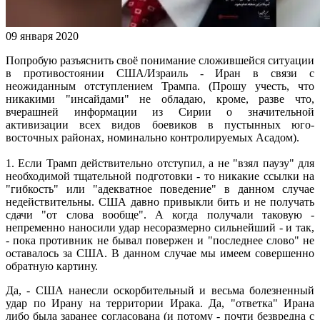
09 января 2020
Попробую разъяснить своё понимание сложившейся ситуации
в противостоянии США/Израиль - Иран в связи с
неожиданным отступлением Трампа. (Прошу учесть, что
никакими "инсайдами" не обладаю, кроме, разве что,
вчерашней информации из Сирии о значительной
активизации всех видов боевиков в пустынных юго-
восточных районах, номинально контролируемых Асадом).
1. Если Трамп действительно отступил, а не "взял паузу" для
необходимой тщательной подготовки - то никакие ссылки на
"гибкость" или "адекватное поведение" в данном случае
недействительны. США давно привыкли бить и не получать
сдачи "от слова вообще". А когда получали таковую -
непременно наносили удар несоразмерно сильнейший - и так,
- пока противник не бывал повержен и "последнее слово" не
оставалось за США. В данном случае мы имеем совершенно
обратную картину.
Да, - США нанесли оскорбительный и весьма болезненный
удар по Ирану на территории Ирака. Да, "ответка" Ирана
либо была заранее согласована (и потому - почти безвредна с