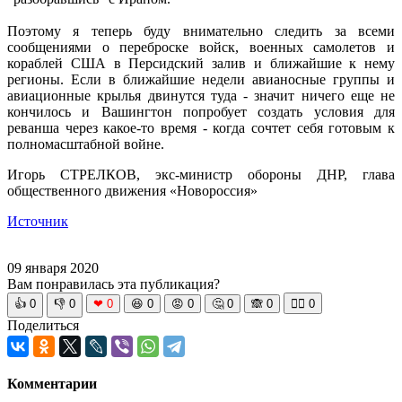
Поэтому я теперь буду внимательно следить за всеми
сообщениями о переброске войск, военных самолетов и
кораблей США в Персидский залив и ближайшие к нему
регионы. Если в ближайшие недели авианосные группы и
авиационные крылья двинутся туда - значит ничего еще не
кончилось и Вашингтон попробует создать условия для
реванша через какое-то время - когда сочтет себя готовым к
полномасштабной войне.
Игорь СТРЕЛКОВ, экс-министр обороны ДНР, глава
общественного движения «Новороссия»
Источник
09 января 2020
Вам понравилась эта публикация?
👍
0
👎
0
❤
0
😆
0
😡
0
🤔
0
🙈
0
🧘‍♀️
0
Поделиться
Комментарии