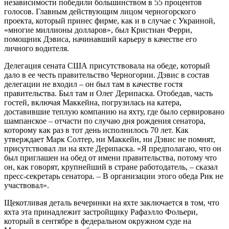
независимости победили большинством в 55 процентов
голосов. Главным действующим лицом черногорского
проекта, который принес фирме, как и в случае с Украиной,
«многие миллионы долларов», был Кристиан Ферри,
помощник Дэвиса, начинавший карьеру в качестве его
личного водителя.
Делегация сената США присутствовала на обеде, который
дало в ее честь правительство Черногории. Дэвис в состав
делегации не входил – он был там в качестве гостя
правительства. Был там и Олег Дерипаска. Отобедав, часть
гостей, включая Маккейна, погрузилась на катера,
доставившие теплую компанию на яхту, где было сервировано
шампанское – отчасти по случаю дня рождения сенатора,
которому как раз в тот день исполнилось 70 лет. Как
утверждает Марк Солтер, ни Маккейн, ни Дэвис не помнят,
присутствовал ли на яхте Дерипаска. «Я предполагаю, что он
был приглашен на обед от имени правительства, потому что
он, как говорят, крупнейший в стране работодатель, – сказал
пресс-секретарь сенатора. – В организации этого обеда Рик не
участвовал».
Щекотливая деталь вечеринки на яхте заключается в том, что
яхта эта принадлежит застройщику Рафаэлло Фольери,
который в сентябре в федеральном окружном суде на