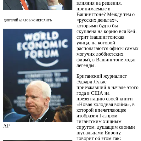
влияния на решения,
принимаемые в
Вашингтоне? Между тем о
«русских деньгах»,
ДМИТРИЙ АЗАРОВ/КОМЕРСАНТЪ
которыми будто бы
скуплена на корню вся Кей-
стрит (вашингтонская
улица, на которой
располагаются офисы самых
могучих лоббистских
фирм), в Вашингтоне ходят
легенды.
Британский журналист
Эдвард Лукас,
приезжавший в начале этого
года в США на
презентацию своей книги
«Новая холодная война», в
которой впечатляющее
изобразил Газпром
гигантским хищным
AP
спрутом, душащим своими
щупальцами Европу,
говорит об этом так: