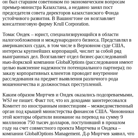
он был старшим советником по экономическим вопросам
премьер-министра Казахстана, а недавно занял пост
председателя совета директоров казахстанского Фонда
устойчивого развития. В Вашингтоне он возглавляет
консалтинговую фирму Krull Corpоration.
Томас Ондек – юрист, специализирующийся в области
налогообложения и международного бизнеса. Представлял в
американских судах, в том числе в Верховном суде США,
интересы крупнейших корпораций, числит за собой ряд
выигранных дел. Возглавляет отдел бизнес-расследований
нью-йоркской компании GlobalOptions (расследования имеют
целью выяснение надежности потенциального партнера); по
заказу корпоративных клиентов проводит внутренние
расследования на предмет выявления различного рода
мошенничества и должностных преступлений.
Каким образом Миртчев и Ондек оказались подозреваемыми,
WSJ не пишет. Факт тот, что их доходами заинтересовался
Комитет по иностранным инвестициям – межведомственный
орган под крышей министерства финансов США. Чиновники
этой конторы обратили внимание на перевод на сумму 9
миллионов 750 тысяч долларов, поступивший в прошлом
году на счет совместного проекта Миртчева и Ондека –
компании GlobalOptions Management. Д-р Миртчев заявил, что