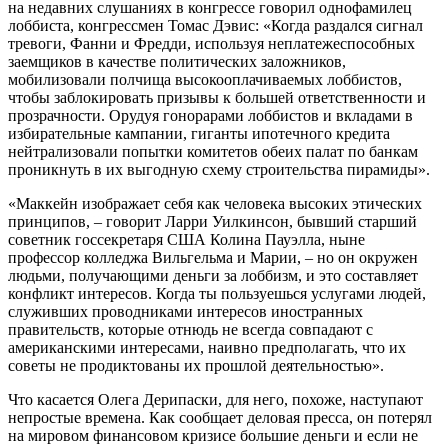
на недавних слушаниях в конгрессе говорил однофамилец
лоббиста, конгрессмен Томас Дэвис: «Когда раздался сигнал
тревоги, Фанни и Фредди, используя неплатежеспособных
заемщиков в качестве политических заложников,
мобилизовали полчища высокооплачиваемых лоббистов,
чтобы заблокировать призывы к большей ответственности и
прозрачности. Орудуя гонорарами лоббистов и вкладами в
избирательные кампании, гиганты ипотечного кредита
нейтрализовали попытки комитетов обеих палат по банкам
проникнуть в их выгодную схему строительства пирамиды».
«Маккейн изображает себя как человека высоких этических
принципов, – говорит Ларри Уилкинсон, бывший старший
советник госсекретаря США Колина Пауэлла, ныне
профессор колледжа Вильгельма и Марии, – но он окружен
людьми, получающими деньги за лоббизм, и это составляет
конфликт интересов. Когда ты пользуешься услугами людей,
служивших проводниками интересов иностранных
правительств, которые отнюдь не всегда совпадают с
американскими интересами, наивно предполагать, что их
советы не продиктованы их прошлой деятельностью».
Что касается Олега Дерипаски, для него, похоже, наступают
непростые времена. Как сообщает деловая пресса, он потерял
на мировом финансовом кризисе большие деньги и если не