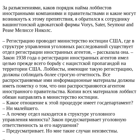
За разъяснениями, каков порядок найма лоббистов
иностранными компаниями и правительствами и какие могут
возникнуть к этому препятствия, я обратился к сотруднику
вашингтонской адвокатской фирмы Vorys, Sater, Seymour and
Pease Мелиссе Николс.
– Регистрацию проводит министерство юстиции США, где в
структуре управления уголовных расследований существует
отдел регистрации иностранных агентов, – рассказала она. –
Закон 1938 года о регистрации иностранных агентов имел
целью прежде всего борьбу с нацистской пропагандой на
территории США. Лоббисты, имеющие такую регистрацию,
должны соблюдать более строгую отчетность. Все
распространяемые ими информационные материалы должны
иметь пометку о том, что они распространяются агентом
иностранного правительства. Копии всех материалов лоббист
обязан направлять в министерство юстиции.
– Какое отношение к этой процедуре имеет госдепартамент?
– Ни малейшего.
– А почему отдел находится в структуре уголовного
управления минюста? Закон предусматривает уголовную
ответственность за его нарушения?
– Предусматривает. Но мне такие случаи неизвестны.