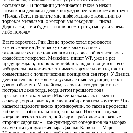
обстановке». В послании упоминается также о некой
возможной деловой сделке, обсуждавшейся во время встречи.
«Пожалуйста, пришлите мне информацию о компании по
торговле металлами, о которой мы говорили, – писал
Дерипаска, – и я буду счастлив посмотреть, смогу ли я чем-
либо помочь».
Всего вероятнее, Рик Дэвис просто хотел произвести
впечатление на Дерипаску своим знакомством с
законодателями, исполнявшими на давосской встрече роль
свадебных генералов. Маккейна, пишет WP, уже не раз
предупреждали, что бойкий лоббист, подвизающийся в его
избирательном комитете, занимается деятельностью, плохо
совместимой с политическими позициями сенатора. У Дэвиса
действительно несколько двусмысленная репутация, но он
давно работает с Маккейном, заслужил его доверие и не
пострадал даже тогда, когда летом прошлого года
президентская кампания Маккейна оказалась на мели и
сенатор устроил чистку в своем избирательном комитете. Что
касается идеологических противоречий, то такова профессия
лоббиста – работать на того, кто нанял. Известны случаи,
когда политтехнологи одной фирмы работают «по разные
стороны баррикад» – консультируют соперников на выборах.
Знаменита супружеская пара Джеймс Карвилл – Мэри
Маталин, в которой муж работает на демократов, а жена – на