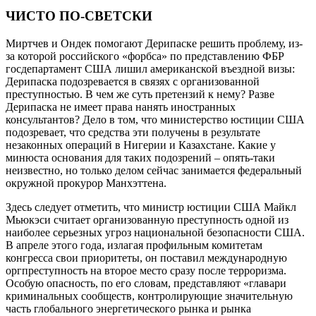
ЧИСТО ПО-СВЕТСКИ
Миртчев и Ондек помогают Дерипаске решить проблему, из-
за которой российского «форбса» по представлению ФБР
госдепартамент США лишил американской въездной визы:
Дерипаска подозревается в связях с организованной
преступностью. В чем же суть претензий к нему? Разве
Дерипаска не имеет права нанять иностранных
консультантов? Дело в том, что министерство юстиции США
подозревает, что средства эти получены в результате
незаконных операций в Нигерии и Казахстане. Какие у
минюста основания для таких подозрений – опять-таки
неизвестно, но только делом сейчас занимается федеральный
окружной прокурор Манхэттена.
Здесь следует отметить, что министр юстиции США Майкл
Мьюкэси считает организованную преступность одной из
наиболее серьезных угроз национальной безопасности США.
В апреле этого года, излагая профильным комитетам
конгресса свои приоритеты, он поставил международную
оргпреступность на второе место сразу после терроризма.
Особую опасность, по его словам, представляют «главари
криминальных сообществ, контролирующие значительную
часть глобального энергетического рынка и рынка