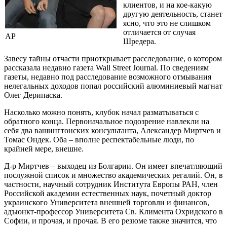
клиентов, и на кое-какую
другую деятельность, станет
ясно, что это не слишком
отличается от случая
AP
Шредера.
Завесу тайны отчасти приоткрывает расследование, о котором
рассказала недавно газета Wall Street Journal. По сведениям
газеты, недавно под расследование возможного отмывания
нелегальных доходов попал российский алюминиевый магнат
Олег Дерипаска.
Насколько можно понять, клубок начал разматываться с
обратного конца. Первоначальное подозрение навлекли на
себя два вашингтонских консультанта, Александер Миртчев и
Томас Ондек. Оба – вполне респектабельные люди, по
крайней мере, внешне.
Д-р Миртчев – выходец из Болгарии. Он имеет впечатляющий
послужной список и множество академических регалий. Он, в
частности, научный сотрудник Института Европы РАН, член
Российской академии естественных наук, почетный доктор
украинского Университета внешней торговли и финансов,
адъюнкт-профессор Университета Св. Климента Охридского в
Софии, и прочая, и прочая. В его резюме также значится, что