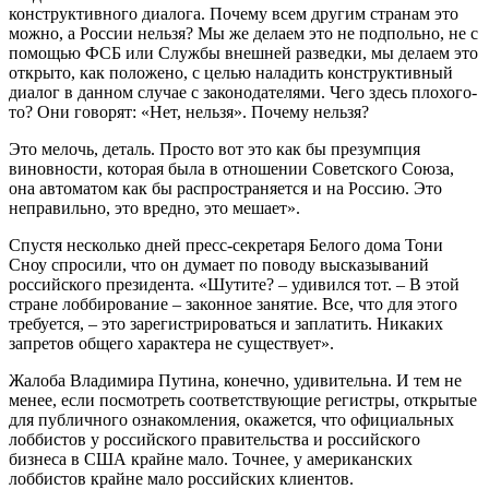
конструктивного диалога. Почему всем другим странам это
можно, а России нельзя? Мы же делаем это не подпольно, не с
помощью ФСБ или Службы внешней разведки, мы делаем это
открыто, как положено, с целью наладить конструктивный
диалог в данном случае с законодателями. Чего здесь плохого-
то? Они говорят: «Нет, нельзя». Почему нельзя?
Это мелочь, деталь. Просто вот это как бы презумпция
виновности, которая была в отношении Советского Союза,
она автоматом как бы распространяется и на Россию. Это
неправильно, это вредно, это мешает».
Спустя несколько дней пресс-секретаря Белого дома Тони
Сноу спросили, что он думает по поводу высказываний
российского президента. «Шутите? – удивился тот. – В этой
стране лоббирование – законное занятие. Все, что для этого
требуется, – это зарегистрироваться и заплатить. Никаких
запретов общего характера не существует».
Жалоба Владимира Путина, конечно, удивительна. И тем не
менее, если посмотреть соответствующие регистры, открытые
для публичного ознакомления, окажется, что официальных
лоббистов у российского правительства и российского
бизнеса в США крайне мало. Точнее, у американских
лоббистов крайне мало российских клиентов.