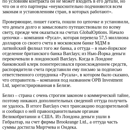
по условиям контракта он не может входить в его детали, но
что он и его партнеры «неукоснительно подчиняются всем
законам и установлениям стран, в которых работают».
Проверяющие, пишет газета, пошли по цепочке и установили,
что деньги долго и замысловато путешествовали по всему
свету, прежде чем оказаться на счетах GlobalOptions. Начало
цепочки – компания «Русал», которая перевела 57,5 миллиона
долларов со своего счета в московском банке МДМ в
латвийский филиал того же банка, а оттуда – в нью-йоркское
отделение британского банка Barclays; из Нью-Йорка деньги
перекочевали в лондонский Barclays. Когда в Лондоне
банковский клерк поинтересовался происхождением средств,
распорядители счета представили ему письмо за подписью
ответственного сотрудника «Русала», в котором было сказано,
что отправитель – компания под названием OPB Investment
Ltd, зарегистрированная в Белизе.
Белиз – страна с очень строгим законом о коммерческой тайне,
поэтому никаких дополнительных сведений оттуда получить
не удалось. В итоге Barclays счел трансакцию подозрительной
и сообщил о ней правоохранительным органам
Великобритании и США. Из Лондона деньги ушли в
Гибралтар, на счет фирмы Brookrange Ltd., а оттуда часть
суммы достигла Миртчева и Ондека.