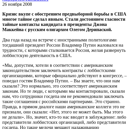
26 ноября 2008
Кризис вкупе с обострением предвыборной борьбы в США
многое тайное сделал явным. Стали достоянием гласности
тайные контакты кандидата в президенты Джона
Маккейна с русским олигархом Олегом Дерипаской.
Два года назад на встрече с иностранными политологами
тогдашний президент России Владимир Путин жаловался на
трудности, с которыми сталкивается Россия, желая развернуть
лоббистскую деятельность в США.
«Мы, допустим, хотели в соответствии с американским
законодательством заключить контракты с лоббистскими
организациями, которые официально действуют в конгрессе, –
поведал гостям Владимир Путин. – Вы знаете, что они нам
сказали? Это нормально, это соответствует американским
законам. Но те люди, с которыми мы контактировали, сказали
нам, что сотрудники госдепа им не рекомендовали заключать
такие соглашения с российскими партнерами. Это странно.
Правда, в прямом диалоге наши американские коллеги это не
признали, они сказали: «Нет, этого не может быть. Мы этого
не делали». Но, значит, кто-то нас вводит в заблуждение: либо
представители лоббистских организаций, либо представители
госдепа. Но такие мелочи мешают налаживанию