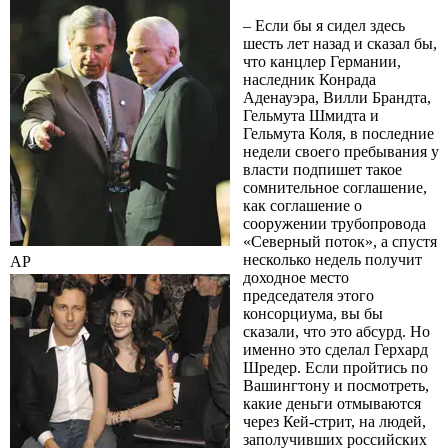
– Если бы я сидел здесь
шесть лет назад и сказал бы,
что канцлер Германии,
наследник Конрада
Аденауэра, Вилли Брандта,
Гельмута Шмидта и
Гельмута Коля, в последние
недели своего пребывания у
власти подпишет такое
сомнительное соглашение,
как соглашение о
сооружении трубопровода
«Северный поток», а спустя
несколько недель получит
AP
доходное место
председателя этого
консорциума, вы бы
сказали, что это абсурд. Но
именно это сделал Герхард
Шредер. Если пройтись по
Вашингтону и посмотреть,
какие деньги отмываются
через Кей-стрит, на людей,
заполучивших российских