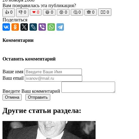
Вам понравилась эта публикация?
👍
0
👎
0
❤
0
😆
0
😡
0
🤔
0
🙈
0
🧘‍♀️
0
Поделиться
Комментарии
Оставить комментарий
Ваше имя
Ваш email
Введите Ваш комментарий
Отмена
Отправить
Другие статьи раздела: