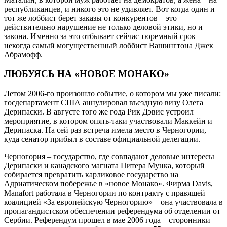
республиканцев, и никого это не удивляет. Вот когда один и
тот же лоббист берет заказы от конкурентов – это
действительно нарушение не только деловой этики, но и
закона. Именно за это отбывает сейчас тюремный срок
некогда самый могущественный лоббист Вашингтона Джек
Абрамофф.
ЛЮБУЯСЬ НА «НОВОЕ МОНАКО»
Летом 2006-го произошло событие, о котором мы уже писали:
госдепартамент США аннулировал въездную визу Олега
Дерипаски. В августе того же года Рик Дэвис устроил
мероприятие, в котором опять-таки участвовали Маккейн и
Дерипаска. На сей раз встреча имела место в Черногории,
куда сенатор прибыл в составе официальной делегации.
Черногория – государство, где совпадают деловые интересы
Дерипаски и канадского магната Питера Мунка, который
собирается превратить карликовое государство на
Адриатическом побережье в «новое Монако». Фирма Davis,
Manafort работала в Черногории по контракту с правящей
коалицией «За европейскую Черногорию» – она участвовала в
пропагандистском обеспечении референдума об отделении от
Сербии. Референдум прошел в мае 2006 года – сторонники