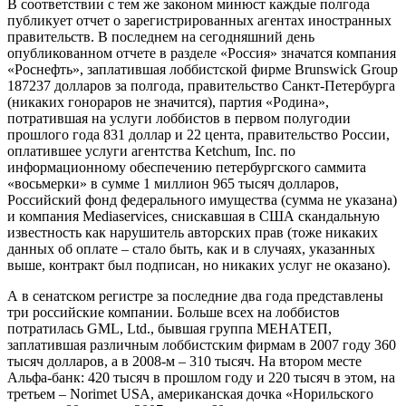
В соответствии с тем же законом минюст каждые полгода
публикует отчет о зарегистрированных агентах иностранных
правительств. В последнем на сегодняшний день
опубликованном отчете в разделе «Россия» значатся компания
«Роснефть», заплатившая лоббистской фирме Brunswick Group
187237 долларов за полгода, правительство Санкт-Петербурга
(никаких гонораров не значится), партия «Родина»,
потратившая на услуги лоббистов в первом полугодии
прошлого года 831 доллар и 22 цента, правительство России,
оплатившее услуги агентства Ketchum, Inc. по
информационному обеспечению петербургского саммита
«восьмерки» в сумме 1 миллион 965 тысяч долларов,
Российский фонд федерального имущества (сумма не указана)
и компания Mediaservices, снискавшая в США скандальную
известность как нарушитель авторских прав (тоже никаких
данных об оплате – стало быть, как и в случаях, указанных
выше, контракт был подписан, но никаких услуг не оказано).
А в сенатском регистре за последние два года представлены
три российские компании. Больше всех на лоббистов
потратилась GML, Ltd., бывшая группа МЕНАТЕП,
заплатившая различным лоббистским фирмам в 2007 году 360
тысяч долларов, а в 2008-м – 310 тысяч. На втором месте
Альфа-банк: 420 тысяч в прошлом году и 220 тысяч в этом, на
третьем – Norimet USA, американская дочка «Норильского