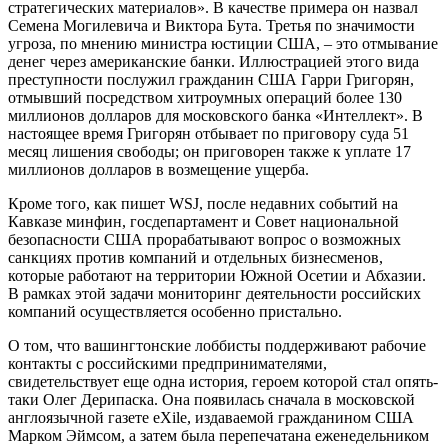
стратегических материалов». В качестве примера он назвал
Семена Могилевича и Виктора Бута. Третья по значимости
угроза, по мнению министра юстиции США, – это отмывание
денег через американские банки. Иллюстрацией этого вида
преступности послужил гражданин США Гарри Григорян,
отмывший посредством хитроумных операций более 130
миллионов долларов для московского банка «Интеллект». В
настоящее время Григорян отбывает по приговору суда 51
месяц лишения свободы; он приговорен также к уплате 17
миллионов долларов в возмещение ущерба.
Кроме того, как пишет WSJ, после недавних событий на
Кавказе минфин, госдепартамент и Совет национальной
безопасности США прорабатывают вопрос о возможных
санкциях против компаний и отдельных бизнесменов,
которые работают на территории Южной Осетии и Абхазии.
В рамках этой задачи мониторинг деятельности российских
компаний осуществляется особенно пристально.
О том, что вашингтонские лоббисты поддерживают рабочие
контакты с российскими предпринимателями,
свидетельствует еще одна история, героем которой стал опять-
таки Олег Дерипаска. Она появилась сначала в московской
англоязычной газете eXile, издаваемой гражданином США
Марком Эймсом, а затем была перепечатана еженедельником