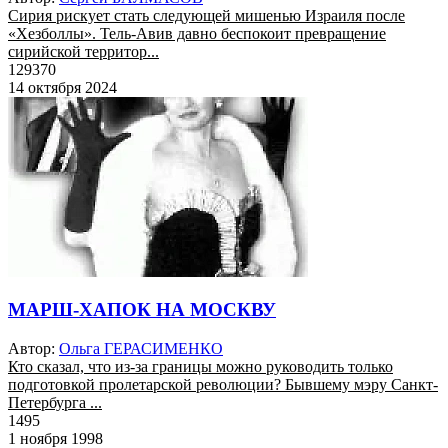
Сирия рискует стать следующей мишенью Израиля после
«Хезболлы». Тель-Авив давно беспокоит превращение
сирийской территор...
129370
14 октября 2024
МАРШ-ХАПОК НА МОСКВУ
Автор:
Ольга ГЕРАСИМЕНКО
Кто сказал, что из-за границы можно руководить только
подготовкой пролетарской революции? Бывшему мэру Санкт-
Петербурга ...
1495
1 ноября 1998