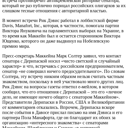
встреча противоречит антикремлевской риторике сенатора,
который не раз публично порицал российских олигархов за их
слишком тесные отношения с авторитарной властью.
В момент встречи Рик Дэвис работал в лоббистской фирме
Davis, Manafort, Inc., которая, в частности, помогала партии
Виктора Януковича на парламентских выборах на Украине, в
то время как Маккейн был и остается сторонником Виктора
Ющенко, которого он даже выдвинул на Нобелевскую
премию мира.
Пресс-секретарь Маккейна Марк Солтер заявил, что контакт
сенатора с Дерипаской носил «чисто светский и случайный
характер» и что, встречаясь с российским предпринимателем,
сенатор «не совершил ничего предосудительного». По словам
Солтера, эту встречу никоим образом нельзя считать частным
знакомством, поскольку в ней участвовало много других лиц.
Рик Дэвис на вопросы газеты ответил е-мейлом, в котором
сообщил, что его отношения с Дерипаской – это его «личное
дело, не имеющее ничего общего с сенатором Маккейном».
Представители Дерипаски в России, США и Великобритании
от комментариев отказались. Впрочем, Дерипаска вскоре
после события в Давосе прислал письмо на имя Дэвиса и его
партнера Пола Манафорта, где он благодарит их обоих за
организацию «интересного знакомства» с сенаторами
Маккейном, Шамблиссом и Сунуну «в интимной