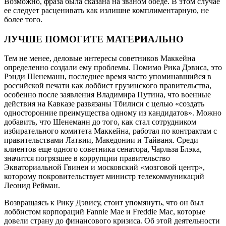
Возможно, фраза была сказана на званом обеде. В этом случае
ее следует расценивать как излишне комплиментарную, не
более того.
ЛУЧШЕ ПОМОГИТЕ МАТЕРИАЛЬНО
Тем не менее, деловые интересы советников Маккейна
определенно создали ему проблемы. Помимо Рика Дэвиса, это
Рэнди Шенеманн, последнее время часто упоминавшийся в
российской печати как лоббист грузинского правительства,
особенно после заявления Владимира Путина, что военные
действия на Кавказе развязаны Тбилиси с целью «создать
односторонние преимущества одному из кандидатов». Можно
добавить, что Шенеманн до того, как стал сотрудником
избирательного комитета Маккейна, работал по контрактам с
правительствами Латвии, Македонии и Тайваня. Среди
клиентов еще одного советника сенатора, Чарльза Блэка,
значится погрязшее в коррупции правительство
Экваториальной Гвинеи и московский «мозговой центр»,
которому покровительствует министр телекоммуникаций
Леонид Рейман.
Возвращаясь к Рику Дэвису, стоит упомянуть, что он был
лоббистом корпораций Fannie Mae и Freddie Mac, которые
довели страну до финансового кризиса. Об этой деятельности