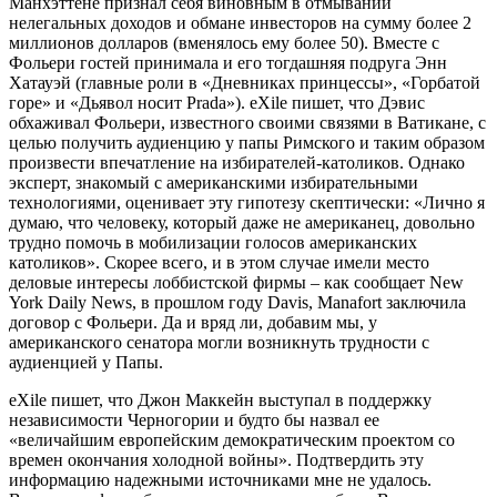
Манхэттене признал себя виновным в отмывании
нелегальных доходов и обмане инвесторов на сумму более 2
миллионов долларов (вменялось ему более 50). Вместе с
Фольери гостей принимала и его тогдашняя подруга Энн
Хатауэй (главные роли в «Дневниках принцессы», «Горбатой
горе» и «Дьявол носит Prada»). eXile пишет, что Дэвис
обхаживал Фольери, известного своими связями в Ватикане, с
целью получить аудиенцию у папы Римского и таким образом
произвести впечатление на избирателей-католиков. Однако
эксперт, знакомый с американскими избирательными
технологиями, оценивает эту гипотезу скептически: «Лично я
думаю, что человеку, который даже не американец, довольно
трудно помочь в мобилизации голосов американских
католиков». Скорее всего, и в этом случае имели место
деловые интересы лоббистской фирмы – как сообщает New
York Daily News, в прошлом году Davis, Manafort заключила
договор с Фольери. Да и вряд ли, добавим мы, у
американского сенатора могли возникнуть трудности с
аудиенцией у Папы.
eXile пишет, что Джон Маккейн выступал в поддержку
независимости Черногории и будто бы назвал ее
«величайшим европейским демократическим проектом со
времен окончания холодной войны». Подтвердить эту
информацию надежными источниками мне не удалось.