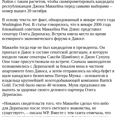
Nation с таким расчетом, чтобы скомпрометировать кандидата
республиканцев Джона Маккейна перед самыми выборами –
номер вышел 20 октября.
В основу текста лег факт, обнародованный в январе этого года
Washington Post. В статье говорилось, что в январе 2006 года
ближайший советник Маккейна Рик Дэвис представил
сенатору Олега Дерипаску. Встреча имела место во время
всемирного экономического форума в Давосе.
Маккейн тогда еще не был кандидатом в президенты. Он
приехал в Давос в составе сенатской делегации, в которую
входили также сенаторы Саксби Шамблисс и Джон Сунуну.
Они тоже присутствовали на встрече. Сначала законодатели
познакомились с Дерипаской за бокалом вина в частном
апартаменте близ Давоса, а затем отправились на обед-буфет в
шале канадского бизнесмена Питера Мунка – основателя и
владельца крупнейшей золотодобывающей компании Barrick
Gold. Гостей было около 40 человек. Мунк предложил им
выпить за здоровье своего делового партнера Олега
Дерипаски.
«Никаких свидетельств того, что Маккейн сделал что-либо
для Дерипаски после этого светского знакомства, не
существует», – писала WP. Вместе с тем газета отмечала, что