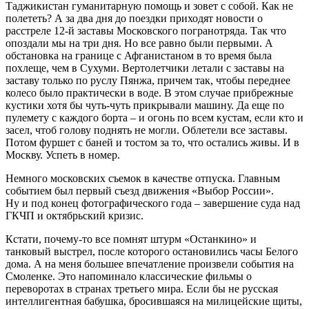
Таджикистан гуманитарную помощь и зовет с собой. Как не
полететь? А за два дня до поездки приходят новости о
расстреле 12-й заставы Московского погранотряда. Так что
опоздали мы на три дня. Но все равно были первыми. А
обстановка на границе с Афганистаном в то время была
похлеще, чем в Сухуми. Вертолетчики летали с заставы на
заставу только по руслу Пянжа, причем так, чтобы переднее
колесо было практически в воде. В этом случае прибрежные
кустики хотя бы чуть-чуть прикрывали машину. Да еще по
пулемету с каждого борта – и огонь по всем кустам, если кто и
засел, чтоб голову поднять не могли. Облетели все заставы.
Потом фуршет с баней и тостом за то, что остались живы. И в
Москву. Успеть в номер.
Немного московских съемок в качестве отпуска. Главным
событием был первый съезд движения «Выбор России».
Ну и под конец фотографического года – завершение суда над
ГКЧП и октябрьский кризис.
Кстати, почему-то все помнят штурм «Останкино» и
танковый выстрел, после которого остановились часы Белого
дома. А на меня большее впечатление произвели события на
Смоленке. Это напоминало классические фильмы о
переворотах в странах третьего мира. Если бы не русская
интеллигентная бабушка, бросившаяся на милицейские щиты,