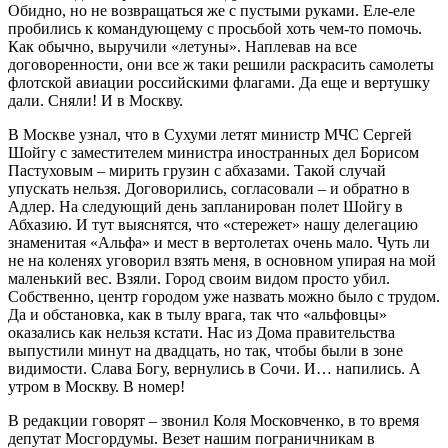
Обидно, но не возвращаться же с пустыми руками. Еле-еле
пробились к командующему с просьбой хоть чем-то помочь.
Как обычно, выручили «летуны». Наплевав на все
договоренности, они все ж таки решили раскрасить самолеты
флотской авиации российскими флагами. Да еще и вертушку
дали. Сняли! И в Москву.
В Москве узнал, что в Сухуми летят министр МЧС Сергей
Шойгу с заместителем министра иностранных дел Борисом
Пастуховым – мирить грузин с абхазами. Такой случай
упускать нельзя. Договорились, согласовали – и обратно в
Адлер. На следующий день запланирован полет Шойгу в
Абхазию. И тут выяснятся, что «стережет» нашу делегацию
знаменитая «Альфа» и мест в вертолетах очень мало. Чуть ли
не на коленях уговорил взять меня, в основном упирая на мой
маленький вес. Взяли. Город своим видом просто убил.
Собственно, центр городом уже назвать можно было с трудом.
Да и обстановка, как в тылу врага, так что «альфовцы»
оказались как нельзя кстати. Нас из Дома правительства
выпустили минут на двадцать, но так, чтобы были в зоне
видимости. Слава Богу, вернулись в Сочи. И… напились. А
утром в Москву. В номер!
В редакции говорят – звонил Коля Московченко, в то время
депутат Мосгордумы. Везет нашим пограничникам в