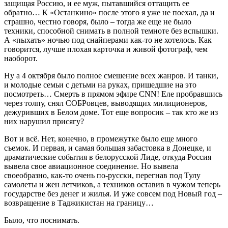
защищая Россию, и ее муж, пытавшийся оттащить ее
обратно… К «Останкино» после этого я уже не поехал, да и
страшно, честно говоря, было – тогда же еще не было
техники, способной снимать в полной темноте без вспышки.
А «пыхать» ночью под снайперами как-то не хотелось. Как
говорится, лучше плохая карточка и живой фотограф, чем
наоборот.
Ну а 4 октября было полное смешение всех жанров. И танки,
и молодые семьи с детьми на руках, пришедшие на это
посмотреть… Смерть в прямом эфире CNN! Еле пробравшись
через толпу, снял СОБРовцев, выводящих милиционеров,
дежуривших в Белом доме. Тот еще вопросик – так кто же из
них нарушил присягу?
Вот и всё. Нет, конечно, в промежутке было еще много
съемок. И первая, и самая большая забастовка в Донецке, и
драматические события в белорусской Лиде, откуда Россия
вывела свое авиационное соединение. Но вывела
своеобразно, как-то очень по-русски, перегнав под Тулу
самолеты и жен летчиков, а техников оставив в чужом теперь
государстве без денег и жилья. И уже совсем под Новый год –
возвращение в Таджикистан на границу…
Было, что поснимать.