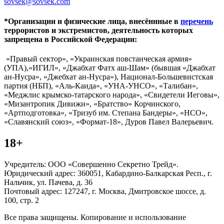
sovsek@sovsek.com
*Организации и физические лица, внесённные в
перечень
террористов и экстремистов, деятельность которых
запрещена в Российской Федерации:
«Правый сектор», «Украинская повстанческая армия»
(УПА),«ИГИЛ», «Джабхат Фатх аш-Шам» (бывшая «Джабхат
ан-Нусра», «Джебхат ан-Нусра»), Национал-Большевистская
партия (НБП), «Аль-Каида», «УНА-УНСО», «Талибан»,
«Меджлис крымско-татарского народа», «Свидетели Иеговы»,
«Мизантропик Дивижн», «Братство» Корчинского,
«Артподготовка», «Тризуб им. Степана Бандеры», «НСО»,
«Славянский союз», «Формат-18», Дуров Павел Валерьевич.
18+
Учредитель: ООО «Совершенно Секретно Трейд».
Юридический адрес: 360051, Кабардино-Балкарская Респ., г.
Нальчик, ул. Пачева, д. 36
Почтовый адрес: 127247, г. Москва, Дмитровское шоссе, д.
100, стр. 2
Все права защищены. Копирование и использование