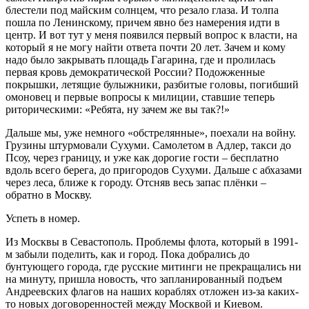
блестели под майским солнцем, что резало глаза. И толпа
пошла по Ленинскому, причем явно без намерения идти в
центр. И вот тут у меня появился первый вопрос к власти, на
который я не могу найти ответа почти 20 лет. Зачем и кому
надо было закрывать площадь Гагарина, где и пролилась
первая кровь демократической России? Подожженные
покрышки, летящие булыжники, разбитые головы, погибший
омоновец и первые вопросы к милиции, ставшие теперь
риторическими: «Ребята, ну зачем же вы так?!»
Дальше мы, уже немного «обстрелянные», поехали на войну.
Грузины штурмовали Сухуми. Самолетом в Адлер, такси до
Псоу, через границу, и уже как дорогие гости – бесплатно
вдоль всего берега, до пригородов Сухуми. Дальше с абхазами
через леса, ближе к городу. Отсняв весь запас плёнки –
обратно в Москву.
Успеть в номер.
Из Москвы в Севастополь. Проблемы флота, который в 1991-
м забыли поделить, как и город. Пока добрались до
бунтующего города, где русские митинги не прекращались ни
на минуту, пришла новость, что запланированный подъем
Андреевских флагов на наших кораблях отложен из-за каких-
то новых договоренностей между Москвой и Киевом.