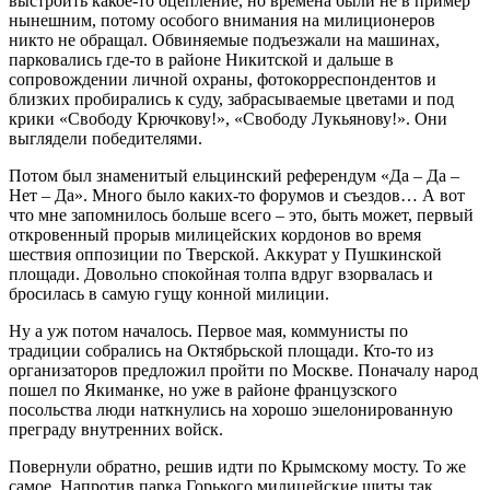
выстроить какое-то оцепление, но времена были не в пример
нынешним, потому особого внимания на милиционеров
никто не обращал. Обвиняемые подъезжали на машинах,
парковались где-то в районе Никитской и дальше в
сопровождении личной охраны, фотокорреспондентов и
близких пробирались к суду, забрасываемые цветами и под
крики «Свободу Крючкову!», «Свободу Лукьянову!». Они
выглядели победителями.
Потом был знаменитый ельцинский референдум «Да – Да –
Нет – Да». Много было каких-то форумов и съездов… А вот
что мне запомнилось больше всего – это, быть может, первый
откровенный прорыв милицейских кордонов во время
шествия оппозиции по Тверской. Аккурат у Пушкинской
площади. Довольно спокойная толпа вдруг взорвалась и
бросилась в самую гущу конной милиции.
Ну а уж потом началось. Первое мая, коммунисты по
традиции собрались на Октябрьской площади. Кто-то из
организаторов предложил пройти по Москве. Поначалу народ
пошел по Якиманке, но уже в районе французского
посольства люди наткнулись на хорошо эшелонированную
преграду внутренних войск.
Повернули обратно, решив идти по Крымскому мосту. То же
самое. Напротив парка Горького милицейские щиты так