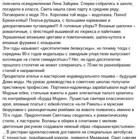
пояснила осведомленная Лена Зайцева. Сперва собрались в школе,
посидели в классе, Света нашла свою парту в среднем ряду.
Поговорили о моде 70-х. Королева той моды – водолазка. Пончо!
Брюки-клёш!! Платье-рубашка, с большими карманами и
декоративными пуговицами!!! А головные уборы?! Вязаные шапочки –
романтичные, с блестящей вышивкой из люрекса и пайетками.
Украшенные вязаными цветами и помпончиками, шапки-купола и
вязаные фуражки с козырьком.
Эти годы называют «десятилетием безвкусицы», но почему тогда с
середины 90-х годов модельеры с завидным упорством выпускают
коллекции «в стиле семидесятых»? Нет, ни одно десятилетие
прошлого столетия не может соперничать с 70-ми по разнообразию
стилей и направлений.
Процветали ателье и мастерские индивидуального пошива – будущие
Дома моды. На уроках домоводства в советских школах получали
престижную профессию. Портнихи-надомницы зарабатывали ещё как!
Модные юбки, стильные жакеты и даже элегантные пальто кроились
по контрабандной «Бурда Моден». Пушистые свитера классического
кроя, вязаные платья с юбкой-плиссе «а-ля Рикель» и мужские
безрукавки с разноцветными ромбами на животе появились именно в
70-х годах. Предпочтения Светланы сводились к романтическому
стилю, к пасторали. Воланы и оборки в сочетании с мелким
цветочным рисунком создавали нежный образ «барышни-крестьянки».
…В ресторан одноклассников доставили на специальных автобусах.
С точностью, подобающей королю, появился Медведев. Одет совсем