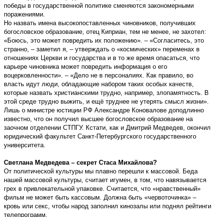
победы в государственной политике сменяются закономерными
поражениями.
Но назвать имена высокопоставленных чиновников, получивших
богословское образование, отец Киприан, тем не менее, не захотел:
«Боюсь, это может повредить их положению». – «Согласитесь, это
странно, – заметил я, – утверждать о «космических» переменах в
отношениях Церкви и государства и в то же время опасаться, что
карьере чиновника может повредить информация о его
воцерковленности». – «Дело не в персоналиях. Как правило, во
власть идут люди, обладающие набором таких особых качеств,
которые назвать христианскими трудно, например, злопамятность. В
этой среде трудно выжить, и ещё труднее не утерять смысл жизни».
Лишь о министре юстиции РФ Александре Коновалове доподлинно
известно, что он получил высшее богословское образование на
заочном отделении СТПГУ. Кстати, как и Дмитрий Медведев, окончил
юридический факультет Санкт-Петербургского государственного
университета.
Светлана Медведева – секрет Стаса Михайлова?
От политической культуры мы плавно перешли к массовой. Беда
нашей массовой культуры, считает игумен, в том, что навязывается
грех в привлекательной упаковке. Считается, что «нравственный»
фильм не может быть кассовым. Должна быть «червоточинка» –
кровь или секс, чтобы народ заполнил кинозалы или поднял рейтинги
телепрограмм.