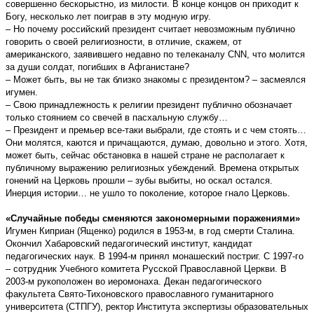
совершенно бескорыстно, из милости. В конце концов он приходит к
Богу, несколько лет поиграв в эту модную игру.
– Но почему российский президент считает невозможным публично
говорить о своей религиозности, в отличие, скажем, от
американского, заявившего недавно по телеканалу CNN, что молится
за души солдат, погибших в Афганистане?
– Может быть, вы не так близко знакомы с президентом? – засмеялся
игумен.
– Свою принадлежность к религии президент публично обозначает
только стоянием со свечей в пасхальную службу…
– Президент и премьер все-таки выбрали, где стоять и с чем стоять…
Они молятся, каются и причащаются, думаю, довольно и этого. Хотя,
может быть, сейчас обстановка в нашей стране не располагает к
публичному выражению религиозных убеждений. Времена открытых
гонений на Церковь прошли – зубы выбиты, но оскал остался.
Инерция истории… не ушло то поколение, которое гнало Церковь.
«Случайные победы сменяются закономерными поражениями»
Игумен Киприан (Ященко) родился в 1953-м, в год смерти Сталина.
Окончил Хабаровский педагогический институт, кандидат
педагогических наук. В 1994-м принял монашеский постриг. С 1997-го
– сотрудник Учебного комитета Русской Православной Церкви. В
2003-м рукоположен во иеромонаха. Декан педагогического
факультета Свято-Тихоновского православного гуманитарного
университета (СТПГУ), ректор Института экспертизы образовательных