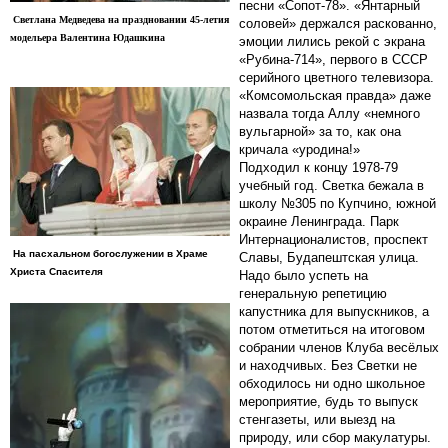
песни «Сопот-78». «Янтарный
Светлана Медведева на праздновании 45-летия
соловей» держался раскованно,
модельера Валентина Юдашкина
эмоции лились рекой с экрана
«Рубина-714», первого в СССР
серийного цветного телевизора.
«Комсомольская правда» даже
назвала тогда Аллу «немного
вульгарной» за то, как она
кричала «уродина!»
Подходил к концу 1978-79
учебный год. Светка бежала в
школу №305 по Купчино, южной
окраине Ленинграда. Парк
Интернационалистов, проспект
На пасхальном богослужении в Храме
Славы, Будапештская улица.
Христа Спасителя
Надо было успеть на
генеральную репетицию
капустника для выпускников, а
потом отметиться на итоговом
собрании членов Клуба весёлых
и находчивых. Без Светки не
обходилось ни одно школьное
мероприятие, будь то выпуск
стенгазеты, или выезд на
природу, или сбор макулатуры.