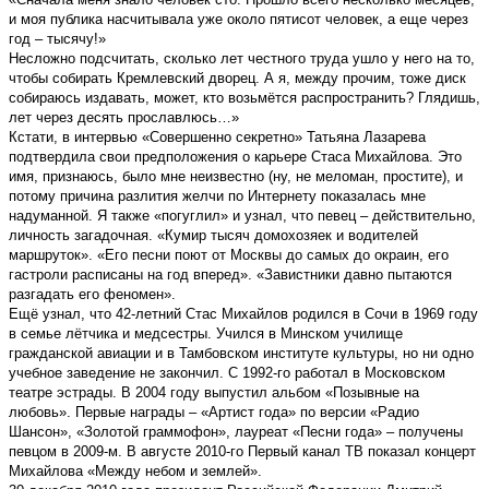
и моя публика насчитывала уже около пятисот человек, а еще через
год – тысячу!»
Несложно подсчитать, сколько лет честного труда ушло у него на то,
чтобы собирать Кремлевский дворец. А я, между прочим, тоже диск
собираюсь издавать, может, кто возьмётся распространить? Глядишь,
лет через десять прославлюсь…»
Кстати, в интервью «Совершенно секретно» Татьяна Лазарева
подтвердила свои предположения о карьере Стаса Михайлова. Это
имя, признаюсь, было мне неизвестно (ну, не меломан, простите), и
потому причина разлития желчи по Интернету показалась мне
надуманной. Я также «погуглил» и узнал, что певец – действительно,
личность загадочная. «Кумир тысяч домохозяек и водителей
маршруток». «Его песни поют от Москвы до самых до окраин, его
гастроли расписаны на год вперед». «Завистники давно пытаются
разгадать его феномен».
Ещё узнал, что 42-летний Стас Михайлов родился в Сочи в 1969 году
в семье лётчика и медсестры. Учился в Минском училище
гражданской авиации и в Тамбовском институте культуры, но ни одно
учебное заведение не закончил. С 1992-го работал в Московском
театре эстрады. В 2004 году выпустил альбом «Позывные на
любовь». Первые награды – «Артист года» по версии «Радио
Шансон», «Золотой граммофон», лауреат «Песни года» – получены
певцом в 2009-м. В августе 2010-го Первый канал ТВ показал концерт
Михайлова «Между небом и землей».