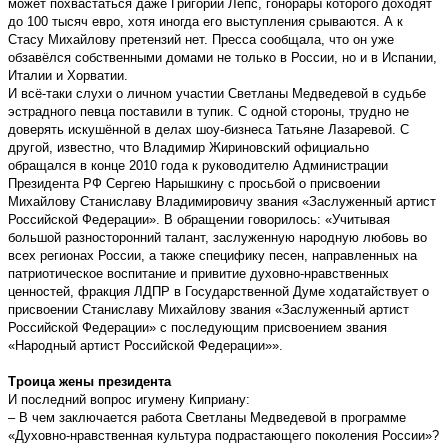
может похвастаться даже Григорий Лепс, гонорары которого доходят
до 100 тысяч евро, хотя иногда его выступления срываются. А к
Стасу Михайлову претензий нет. Пресса сообщала, что он уже
обзавёлся собственными домами не только в России, но и в Испании,
Италии и Хорватии.
И всё-таки слухи о личном участии Светланы Медведевой в судьбе
эстрадного певца поставили в тупик. С одной стороны, трудно не
доверять искушённой в делах шоу-бизнеса Татьяне Лазаревой. С
другой, известно, что Владимир Жириновский официально
обращался в конце 2010 года к руководителю Администрации
Президента РФ Сергею Нарышкину с просьбой о присвоении
Михайлову Станиславу Владимировичу звания «Заслуженный артист
Российской Федерации». В обращении говорилось: «Учитывая
большой разносторонний талант, заслуженную народную любовь во
всех регионах России, а также специфику песен, направленных на
патриотическое воспитание и привитие духовно-нравственных
ценностей, фракция ЛДПР в Государственной Думе ходатайствует о
присвоении Станиславу Михайлову звания «Заслуженный артист
Российской Федерации» с последующим присвоением звания
«Народный артист Российской Федерации»».
Троица жены президента
И последний вопрос игумену Киприану:
– В чем заключается работа Светланы Медведевой в программе
«Духовно-нравственная культура подрастающего поколения России»?