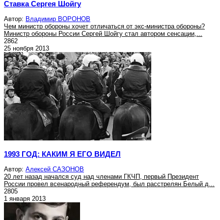
Ставка Сергея Шойгу
Автор:
Владимир ВОРОНОВ
Чем министр обороны хочет отличаться от экс-министра обороны?
Министр обороны России Сергей Шойгу стал автором сенсации,...
2862
25 ноября 2013
1993 ГОД: КАКИМ Я ЕГО ВИДЕЛ
Автор:
Алексей САЗОНОВ
20 лет назад начался суд над членами ГКЧП, первый Президент
России провел всенародный референдум, был расстрелян Белый д...
2805
1 января 2013