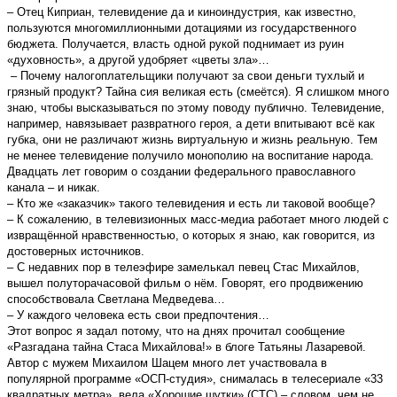
– Отец Киприан, телевидение да и киноиндустрия, как известно,
пользуются многомиллионными дотациями из государственного
бюджета. Получается, власть одной рукой поднимает из руин
«духовность», а другой удобряет «цветы зла»…
– Почему налогоплательщики получают за свои деньги тухлый и
грязный продукт? Тайна сия великая есть (смеётся). Я слишком много
знаю, чтобы высказываться по этому поводу публично. Телевидение,
например, навязывает развратного героя, а дети впитывают всё как
губка, они не различают жизнь виртуальную и жизнь реальную. Тем
не менее телевидение получило монополию на воспитание народа.
Двадцать лет говорим о создании федерального православного
канала – и никак.
– Кто же «заказчик» такого телевидения и есть ли таковой вообще?
– К сожалению, в телевизионных масс-медиа работает много людей с
извращённой нравственностью, о которых я знаю, как говорится, из
достоверных источников.
– С недавних пор в телеэфире замелькал певец Стас Михайлов,
вышел полуторачасовой фильм о нём. Говорят, его продвижению
способствовала Светлана Медведева…
– У каждого человека есть свои предпочтения…
Этот вопрос я задал потому, что на днях прочитал сообщение
«Разгадана тайна Стаса Михайлова!» в блоге Татьяны Лазаревой.
Автор с мужем Михаилом Шацем много лет участвовала в
популярной программе «ОСП-студия», снималась в телесериале «33
квадратных метра», вела «Хорошие шутки» (СТС) – словом, чем не