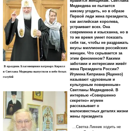
нравится женщинам. Светлана
Медведева не пытается
никому угодить, но в образе
Первой леди жена президента,
как английская королева,
устраивает всех. Она
современна и изысканна, но в
то же время умеет показать
себя так, чтобы не раздражать
вкусы миллионов российских
женщин. Что скрывается за
этим феноменом? Какими
заботами и интересами живёт
В праздник Благовещения патриарх Кирилл
жена Президента России?
и Светлана Медведева выпустили в небо белых
Игумена Киприана (Ященко)
голубей
называют «духовным и
культурным поверенным»
Светланы Медведевой. В
интервью «Совершенно
секретно» игумен
рассказывает о
малоизвестных деталях жизни
жены президента
…Светка Линник ходить не