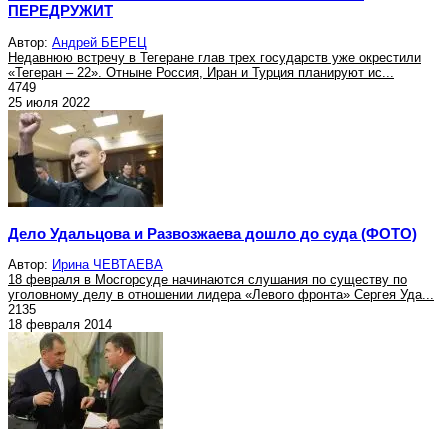
ПЕРЕДРУЖИТ
Автор:
Андрей БЕРЕЦ
Недавнюю встречу в Тегеране глав трех государств уже окрестили
«Тегеран – 22». Отныне Россия, Иран и Турция планируют ис...
4749
25 июля 2022
Дело Удальцова и Развозжаева дошло до суда (ФОТО)
Автор:
Ирина ЧЕВТАЕВА
18 февраля в Мосгорсуде начинаются слушания по существу по
уголовному делу в отношении лидера «Левого фронта» Сергея Уда...
2135
18 февраля 2014