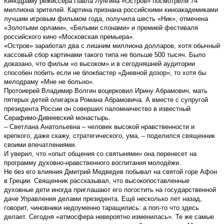
Кинодраму режиссёра Павла Лунгина «Остров» посмотрели 74
миллиона зрителей. Картина признана российскими киноакадемиками
лучшим игровым фильмом года, получила шесть «Ник», отмечена
«Золотыми орлами», «Белыми слонами» и премией фестиваля
российского кино «Московская премьера».
«Остров» заработал два с лишним миллиона долларов, хотя обычный
кассовый сбор картинами такого типа не больше 500 тысяч. Было
доказано, что фильм «о высоком» и в сегодняшней аудитории
способен побить если не блокбастер «Дневной дозор», то хотя бы
мелодраму «Мне не больно».
Протоиерей Владимир Волгин воцерковил Ирину Абрамович, мать
пятерых детей олигарха Романа Абрамовича. А вместе с супругой
президента России он совершил паломничество в известный
Серафимо-Дивеевский монастырь.
– Светлана Анатольевна – человек высокой нравственности и
крепкого, даже скажу, стратегического, ума, – поделился священник
своими впечатлениями.
И уверил, что «опыт общения со святынями» она перенесет на
программу духовно-нравственного воспитания молодёжи.
Не без его влияния Дмитрий Медведев побывал на святой горе Афон
в Греции. Священник рассказывал, что высокопоставленные
духовные дети иногда приглашают его погостить на государственной
даче Управления делами президента. Ещё несколько лет назад,
говорит, чиновники недоуменно таращились: а поп-то что здесь
делает. Сегодня «атмосфера невероятно изменилась». Те же самые