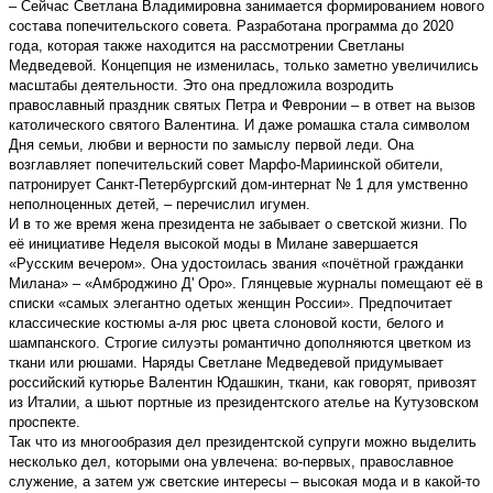
– Сейчас Светлана Владимировна занимается формированием нового
состава попечительского совета. Разработана программа до 2020
года, которая также находится на рассмотрении Светланы
Медведевой. Концепция не изменилась, только заметно увеличились
масштабы деятельности. Это она предложила возродить
православный праздник святых Петра и Февронии – в ответ на вызов
католического святого Валентина. И даже ромашка стала символом
Дня семьи, любви и верности по замыслу первой леди. Она
возглавляет попечительский совет Марфо-Мариинской обители,
патронирует Санкт-Петербургский дом-интернат № 1 для умственно
неполноценных детей, – перечислил игумен.
И в то же время жена президента не забывает о светской жизни. По
её инициативе Неделя высокой моды в Милане завершается
«Русским вечером». Она удостоилась звания «почётной гражданки
Милана» – «Амброджино Д' Оро». Глянцевые журналы помещают её в
списки «самых элегантно одетых женщин России». Предпочитает
классические костюмы а-ля рюс цвета слоновой кости, белого и
шампанского. Строгие силуэты романтично дополняются цветком из
ткани или рюшами. Наряды Светлане Медведевой придумывает
российский кутюрье Валентин Юдашкин, ткани, как говорят, привозят
из Италии, а шьют портные из президентского ателье на Кутузовском
проспекте.
Так что из многообразия дел президентской супруги можно выделить
несколько дел, которыми она увлечена: во-первых, православное
служение, а затем уж светские интересы – высокая мода и в какой-то