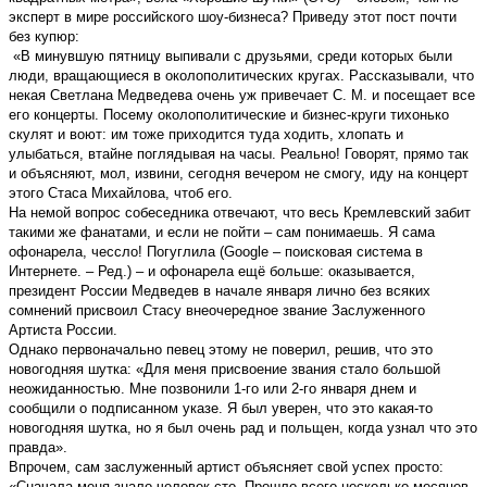
эксперт в мире российского шоу-бизнеса? Приведу этот пост почти
без купюр:
«В минувшую пятницу выпивали с друзьями, среди которых были
люди, вращающиеся в околополитических кругах. Рассказывали, что
некая Светлана Медведева очень уж привечает С. М. и посещает все
его концерты. Посему околополитические и бизнес-круги тихонько
скулят и воют: им тоже приходится туда ходить, хлопать и
улыбаться, втайне поглядывая на часы. Реально! Говорят, прямо так
и объясняют, мол, извини, сегодня вечером не смогу, иду на концерт
этого Стаса Михайлова, чтоб его.
На немой вопрос собеседника отвечают, что весь Кремлевский забит
такими же фанатами, и если не пойти – сам понимаешь. Я сама
офонарела, чессло! Погуглила (Google – поисковая система в
Интернете. – Ред.) – и офонарела ещё больше: оказывается,
президент России Медведев в начале января лично без всяких
сомнений присвоил Стасу внеочередное звание Заслуженного
Артиста России.
Однако первоначально певец этому не поверил, решив, что это
новогодняя шутка: «Для меня присвоение звания стало большой
неожиданностью. Мне позвонили 1-го или 2-го января днем и
сообщили о подписанном указе. Я был уверен, что это какая-то
новогодняя шутка, но я был очень рад и польщен, когда узнал что это
правда».
Впрочем, сам заслуженный артист объясняет свой успех просто:
«Сначала меня знало человек сто. Прошло всего несколько месяцев,