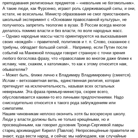
преподавания религиозных предметов – «невольник не богомольник».
А такие люди, как Фурсенко, играют роль сдерживающей силы, и они,
кстати, не всесильны. Министр образования не смог приостановить
школьный эксперимент с «Основами православной культуры», не
получилось запретить теологию в вузах. В России всегда многое
делалось помимо власти и без власти, по воле народных масс.
– Однако народные массы часто ориентируются на высказывания
своих «вождей» – правителей, политиков и т. п. Слово, сказанное с
трибуны, обладает большой силой… Например, если Путин после
событий на Манежной площади говорит странную с точки зрения
любого богослова фразу, что «православие во многом даже ближе к
исламу, чем, скажем, к католикам», то как к этому относится нам,
обывателям?
– Может быть, ближе лично к Владимиру Владимировичу (смеется).
Ислам – ветхозаветная ветвь, единственная религия, которая
претендует на исключительность, называя всех остальных
неверными. Эта фраза премьер-министра, скорее всего,
обусловливается какими-то его личными предпочтениями. Надо
снисходительно относится к такого рода заблуждениям или
симпатиям.
Нашим чиновникам неплохо окончить хотя бы воскресную школу.
Люди у власти должны быть не только крещёными, но и
просвещёнными, как говорил духовник Троице-Сергиевой лавры
старец архимандрит Кирилл (Павлов). Непросвещённые правители не
знают, куда вести народ, и сейчас мы наблюдаем, как случайные