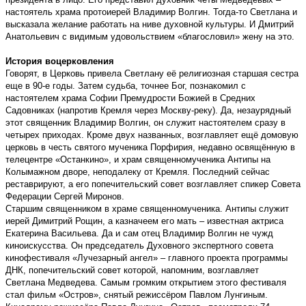
настоятель храма протоиерей Владимир Волгин. Тогда-то Светлана и
высказала желание работать на ниве духовной культуры. И Дмитрий
Анатольевич с видимым удовольствием «благословил» жену на это.
История воцерковления
Говорят, в Церковь привела Светлану её религиозная старшая сестра
еще в 90-е годы. Затем судьба, точнее Бог, познакомил с
настоятелем храма Софии Премудрости Божией в Средних
Садовниках (напротив Кремля через Москву-реку). Да, незаурядный
этот священник Владимир Волгин, он служит настоятелем сразу в
четырех приходах. Кроме двух названных, возглавляет ещё домовую
церковь в честь святого мученика Порфирия, недавно освящённую в
телецентре «Останкино», и храм священномученика Антипы на
Колымажном дворе, неподалеку от Кремля. Последний сейчас
реставрируют, а его попечительский совет возглавляет спикер Совета
Федерации Сергей Миронов.
Старшим священником в храме священномученика. Антипы служит
иерей Димитрий Рощин, а казначеем его мать – известная актриса
Екатерина Васильева. Да и сам отец Владимир Волгин не чужд
киноискусства. Он председатель Духовного экспертного совета
кинофестиваля «Лучезарный ангел» – главного проекта программы
ДНК, попечительский совет которой, напомним, возглавляет
Светлана Медведева. Самым громким открытием этого фестиваля
стал фильм «Остров», снятый режиссёром Павлом Лунгиным.