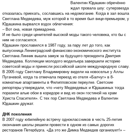
Валентин Юдашкин обречённо
ждал провала шоу: суперзвезда
отказалась приехать, сославшись на недомогание. Когда в зал вошла
Светлана Медведева, муж которой в то время был вице-премьером, у
Юдашкина вырвался вздох облегчения:
– Вот она, новая примадонна.
И не было среди ценителей высокой моды такого человека, кто бы с
ним не согласился.
Юдашкин прославился в 1987 году, за пару лет до того, как
выпускница Ленинградский финансово-экономического института
Светлана Линник вышла замуж за будущего президента Дмитрия
Медведева. Коллекции молодого модельера завершили историю
советской моды и принесли российской школе международную славу.
В 2005 году Светлану Владимировну видели на новоселье у Аллы
Пугачевой, когда та отмечала переезд из отеля «Балчуг» в 8-
комнатные апартаменты в Филипповском переулке. Светские
репортеры утверждали, что «чету Медведевых и Юдашкиных тогда
поразили алые обои в коридоре и вид из окон гостиной на храм
Христа Спасителя». С тех пор Светлана Медведева и Валентин
Юдашкин дружат.
ДНК поколения
В 2007 году юбилейную встречу одноклассников в честь 25-летия
окончания школы решили провести в одном из самых дорогих
ресторанов Петербурга. «Да это же Димка Медведев организует!» –