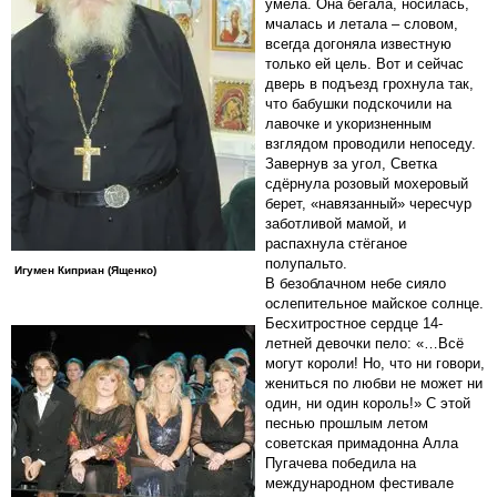
умела. Она бегала, носилась,
мчалась и летала – словом,
всегда догоняла известную
только ей цель. Вот и сейчас
дверь в подъезд грохнула так,
что бабушки подскочили на
лавочке и укоризненным
взглядом проводили непоседу.
Завернув за угол, Светка
сдёрнула розовый мохеровый
берет, «навязанный» чересчур
заботливой мамой, и
распахнула стёганое
полупальто.
Игумен Киприан (Ященко)
В безоблачном небе сияло
ослепительное майское солнце.
Бесхитростное сердце 14-
летней девочки пело: «…Всё
могут короли! Но, что ни говори,
жениться по любви не может ни
один, ни один король!» С этой
песнью прошлым летом
советская примадонна Алла
Пугачева победила на
международном фестивале