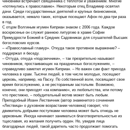
чиновники встречают священника с теплотой и уважением. Многие
«потянулись к православию». Некоторым отец Владимир освятил
дачи. Среди государственных деятелей и крупных бизнесменов,
оказывается, немало таких, которые посещают Афон по два-три раза
в год.
С отцом Волгиным игумен Киприан знаком с 2006 года. Каждое
воскресенье он служит раннюю литургию в храме Софии
Премудрости Божией в Средних Садовниках для слушателей Высших
богословских курсов.
– «Православный гламур». Откуда такое противное выражение? –
поддержал я беседу.
– Оттуда, откуда «подсвечники», – так презрительно называют
чиновников, простаивающих на праздничных богослужениях, –
справедливо заметил игумен Киприан. – Но важен сам факт прихода
человека в храм. Тысячи людей, в том числе молодых, посещают
церковь, например, на Пасху. По собственной воле, посвящают свое
время богослужению, а не ресторанным застольям. Возможно,
конечно, они приходят «за компанию», из любопытства, или потому
что престижно, – побудительный мотив может быть любым.
Преподобный Иоанн Лествичник (автор знаменитого сочинения
«Лествица» о духовном возрастании человека) говорит, что
движитель добрыми поступками человека может быть отнюдь не
церковным. Иногда начинают заниматься благотворительностью из
тщеславия, из желания получить орден. Но, увидев лица
благодарных людей, такой даритель часто продолжает помогать