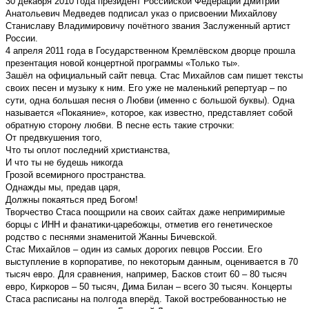
30 декабря 2010 года президент Российской Федерации Дмитрий
Анатольевич Медведев подписал указ о присвоении Михайлову
Станиславу Владимировичу почётного звания Заслуженный артист
России.
4 апреля 2011 года в Государственном Кремлёвском дворце прошла
презентация новой концертной программы «Только ты».
Зашёл на официальный сайт певца. Стас Михайлов сам пишет тексты
своих песен и музыку к ним. Его уже не маленький репертуар – по
сути, одна большая песня о Любви (именно с большой буквы). Одна
называется «Покаяние», которое, как известно, представляет собой
обратную сторону любви. В песне есть такие строчки:
От предвкушения того,
Что ты оплот последний христианства,
И что ты не будешь никогда
Грозой всемирного пространства.
Однажды мы, предав царя,
Должны покаяться пред Богом!
Творчество Стаса поощрили на своих сайтах даже непримиримые
борцы с ИНН и фанатики-царебожцы, отметив его генетическое
родство с песнями знаменитой Жанны Бичевской.
Стас Михайлов – один из самых дорогих певцов России. Его
выступление в корпоративе, по некоторым данным, оценивается в 70
тысяч евро. Для сравнения, например, Басков стоит 60 – 80 тысяч
евро, Киркоров – 50 тысяч, Дима Билан – всего 30 тысяч. Концерты
Стаса расписаны на полгода вперёд. Такой востребованностью не