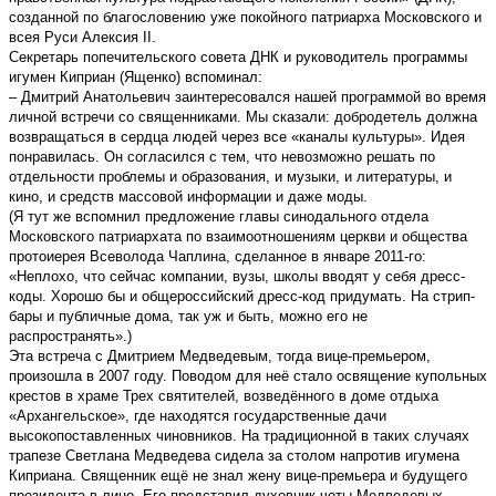
созданной по благословению уже покойного патриарха Московского и
всея Руси Алексия II.
Секретарь попечительского совета ДНК и руководитель программы
игумен Киприан (Ященко) вспоминал:
– Дмитрий Анатольевич заинтересовался нашей программой во время
личной встречи со священниками. Мы сказали: добродетель должна
возвращаться в сердца людей через все «каналы культуры». Идея
понравилась. Он согласился с тем, что невозможно решать по
отдельности проблемы и образования, и музыки, и литературы, и
кино, и средств массовой информации и даже моды.
(Я тут же вспомнил предложение главы синодального отдела
Московского патриархата по взаимоотношениям церкви и общества
протоиерея Всеволода Чаплина, сделанное в январе 2011-го:
«Неплохо, что сейчас компании, вузы, школы вводят у себя дресс-
коды. Хорошо бы и общероссийский дресс-код придумать. На стрип-
бары и публичные дома, так уж и быть, можно его не
распространять».)
Эта встреча с Дмитрием Медведевым, тогда вице-премьером,
произошла в 2007 году. Поводом для неё стало освящение купольных
крестов в храме Трех святителей, возведённого в доме отдыха
«Архангельское», где находятся государственные дачи
высокопоставленных чиновников. На традиционной в таких случаях
трапезе Светлана Медведева сидела за столом напротив игумена
Киприана. Священник ещё не знал жену вице-премьера и будущего
президента в лицо. Его представил духовник четы Медведевых –