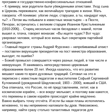
программ и государственно-конфессиональных отношений.
– К примеру, мои родители были убежденными атеистами. Уход сына
в Церковь переживали, как величайшую трагедию в жизни. Мать
говорила: «Я понимаю: убогие люди, старушки, а ты, кандидат наук,
ты?..» Потом мы побывали в известных монастырях – в Пюхте,
Печорах, встречались с великим старцем Иоанном Крестьянкиным
(1910-2006)… Старец несколько часов беседовал с мамой, потом
вышел и, плача, говорил монахам: «Вы ищете чудес? Вот чудо:
уверовал человек, который всю жизнь был секретарем партийной
организации».
– Главный педагог страны Андрей Фурсенко – непробиваемый атеист
– поставлен верующим президентом на пост министра образования,
выходит, по ошибке?
– Божий промысел совершается через разных людей, в том числе и
неверующих. Я занимаюсь непосредственно церковным
образованием более 20 лет. Иногда казалось, что его развитию
мешают какие-то враги духовных традиций. Сетовал на это в
переписке с известным педагогом и мыслителем Софьей Сергеевной
Куломзиной (урожденной Шидловской, 1903 – 2000), жившей в США.
Она отвечала, что Россия, по её представлениям, летит, как в
космическом корабле, – все вокруг мелькает, и поэтому вам кажется,
что перемены в самом корабле происходят крайне медленно.
Важно выбрать точку отсчёта. И если бы наши планы исполнялись
мгновенно, то мы непременно наломали бы дров. Невозможно,
например, найти сразу столько талантливых педагогов для