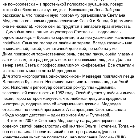
не по-королевски – в простенькой полосатой рубашечке, поверх
которой небрежно накинут пиджак. Всезнающая Лена Зайцева
рассказала, что праздничную программу организовала Светлана
Медведева со своими одноклассниками Сашей и Володей (фамилии
она не назвала), которе сейчас трудятся в аппарате правительства.
– Дима был лишь одним из ухажеров Светланы, – поделилась
одноклассница. – Довольно скромный, а за ней ухаживали мальчишки
побойчее. Сама же голову от любви не теряла. Всегда казались мне
инициативной, яркой, симпатичной девочкой, но себе на уме.
Дима произносил торжественную речь, сделал паузу, обвёл глазами
зал и сказал, что рад видеть всех состоявшимися людьми. Дальше
вечер вела Света с профессионализмом конферансье. Все отметили
изысканность манер четы Медведевых.
Для этого «корпоратива одноклассников» Медведев пригласил певца
Владимира Кузьмина. Неофициальная часть прошла под тяжёлый
рок. Исполняли репертуар советской рок-группы «Динамик»,
завоевавшей известность в 1982 году. Особый успех у публики имела
песня, герой которой жалуется, что любимая девушка предпочла
иностранца, подарившего ей «фирменные» джинсы. Медведев
отрывался по полной программе. А на прощание Светлана спела
«Куда уходит детство» – один из хитов Аллы Пугачевой.
…В том же 2007-м Светлану Медведеву наградили церковным
орденом святой равноапостольной княгини Ольги II степени. Тогда же
она возглавила Попечительский совет программы «Духовно-
нравственная культура подрастающего поколения России» (ДНК),