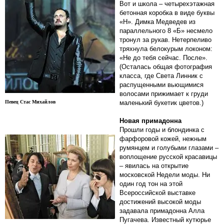
Вот и школа – четырехэтажная
бетонная коробка в виде буквы
«Н». Димка Медведев из
параллельного 8 «Б» несмело
тронул за рукав. Нетерпеливо
тряхнула белокурым локоном:
«Не до тебя сейчас. После».
(Осталась общая фотография
класса, где Света Линник с
распущенными вьющимися
волосами прижимает к груди
Певец Стас Михайлов
маленький букетик цветов.)
Новая примадонна
Прошли годы и блондинка с
фарфоровой кожей, нежным
румянцем и голубыми глазами –
воплощение русской красавицы
– явилась на открытие
московской Недели моды. Ни
один год тон на этой
Всероссийской выставке
достижений высокой моды
задавала примадонна Алла
Пугачева. Известный кутюрье