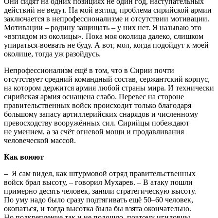
Они сидят на одних позициях не один год, наступательных
действий не ведут. На мой взгляд, проблема сирийской армии
заключается в непрофессионализме и отсутствии мотивации.
Мотивации – родину защищать – у них нет. Я называю это
«взглядом из околицы». Пока моя околица далеко, слишком
упираться-воевать не буду. А вот, мол, когда подойдут к моей
околице, тогда уж разойдусь.
Непрофессионализм ещё в том, что в Сирии почти
отсутствует средний командный состав, сержантский корпус,
на котором держится армия любой страны мира. И технически
сирийская армия оснащена слабо. Перевес на стороне
правительственных войск происходит только благодаря
большому запасу артиллерийских снарядов и численному
превосходству вооружённых сил. Сирийцы побеждают
не умением, а за счёт огневой мощи и продавливания
человеческой массой.
Как воюют
– Я сам видел, как штурмовой отряд правительственных
войск брал высоту, – говорил Мухарев. – В атаку пошли
примерно десять человек, заняли стратегическую высоту.
По уму надо было сразу подтягивать ещё 50–60 человек,
окопаться, и тогда высотка была бы взята окончательно.
Но подкрепление так и не подошло, поэтому игиловцы