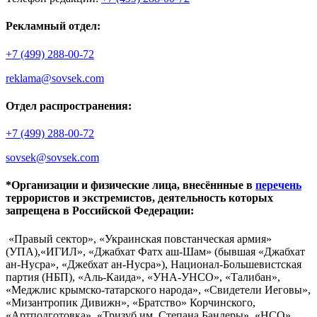
Рекламный отдел:
+7 (499) 288-00-72
reklama@sovsek.com
Отдел распространения:
+7 (499) 288-00-72
sovsek@sovsek.com
*Организации и физические лица, внесённные в
перечень
террористов и экстремистов, деятельность которых
запрещена в Российской Федерации:
«Правый сектор», «Украинская повстанческая армия»
(УПА),«ИГИЛ», «Джабхат Фатх аш-Шам» (бывшая «Джабхат
ан-Нусра», «Джебхат ан-Нусра»), Национал-Большевистская
партия (НБП), «Аль-Каида», «УНА-УНСО», «Талибан»,
«Меджлис крымско-татарского народа», «Свидетели Иеговы»,
«Мизантропик Дивижн», «Братство» Корчинского,
«Артподготовка», «Тризуб им. Степана Бандеры», «НСО»,