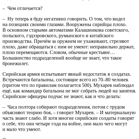
– Чем отличается?
– Ну теперь я буду негативно говорить. О том, что видел
на позициях своими глазами. Вооружены сирийцы плохо.
В основном старыми автоматами Калашникова советского,
польского, гэдээровского, румынского и китайского
производства. Причём за оружием не ухаживают, стреляют
плохо, даже обращаться с ним не умеют: неправильно держат,
плохо перемещаются. Словом, обычные крестьяне…
Большинство подразделений вообще не знает, что такое
бронежилет.
Сирийская армия испытывает явный недостаток в солдатах.
Встречаются батальоны, состоящие всего из 70–80 человек
(притом что по правилам полагается 500). Мухарев наблюдал
ещё, как командир батальона не мог собрать людей на занятия.
Сирийские офицеры подчас не знают, как и что делать:
– Часа полтора собирают подразделения, потом с трудом
объясняют теорию боя, – говорит Мухарев. – И материальную
часть знают слабо. И хотя многие сирийские солдаты говорят
о себе, что они четыре года на войне, они мало чего могут
и мало что умеют.