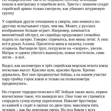
пошли в контратаку и перебили всех. Триста с лишним солдат
сирийской армии только смотрели, как убивают штурмовую
группу
У сирийцев другое отношение к смерти, они немного по-
другому испытывают страх, чем мы. Может, у русских
воображение больше играет. Например, начинается
миномётный обстрел, но сирийцы продолжают спокойно
ходить по лагерю. Говорю: спрячьтесь, вон мины летят. А они:
всё в руках Аллаха. Прилетела мина в палатку, голову
оторвала. Вытащили труп, погрузили на «скорую», увезли.
Матрас и одеяло убитого выкинули, новые постелили, сами
легли – и всё.
Видел, как километрах в трёх сирийская морская пехота взяла
несколько высот. Красиво шли, красиво брали. Крепко
держались. Вот они продвинутые бойцы, а на нашем участке
пару-тройку горок взяли и только на полкилометра
продвинулись.
На стороне террористического ИГ бойцов также мало, первое
впечатление такое, что вымерли все. Они тоже не стремятся
соорудить супер-пупер укрепления. Навалят брустверы
из камней и сидят в окопах по двое-трое, максимум пять
человек – как бы дежурная смена. Но под боком у всех