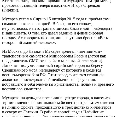
Кстати сказать, под командованием Мухарева там три месяца
провоевал ставший теперь известным Игорь Стрелков
(Гиркин).
Мухарев уехал в Сирию 15 октября 2015 года и пробыл там
символические сорок дней. В боях, по его словам,
не участвовал, на этот раз его миссия была иной – наблюдать
и записывать. О том, кто давал задание и финансировал
поездку, Ас говорить не стал, лишь шутливо бросил: «Есть
нехороший жадный человек».
Из Москвы до Латакии Мухарев долетел «почтовиком» –
транспортным самолётом Минобороны России (летел как
представитель СМИ от какой-то маленькой телестудии).
Латакия – полумиллионный сирийский город на берегу
Средиземного моря, неподалёку от которого находится
военно-морская база РФ. Этот город считается столицей
алавитов – последователей необычного вероучения,
вобравшего в себя элементы христианства, ислама и древнего
восточного язычества.
Мухарева на день-два поселили в центре города, в каком-то
здании, внешне напоминающем бизнес-центр, а затем отвезли
на линию фронта, проходившую в трёх десятках километров
к северу от Латакии. В районе горной гряды Набийонис
правительственные войска долгое время противостояли силам