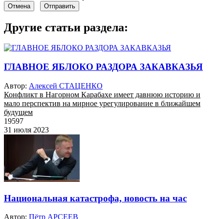
Отмена
Отправить
Другие статьи раздела:
ГЛАВНОЕ ЯБЛОКО РАЗДОРА ЗАКАВКАЗЬЯ
Автор:
Алексей СТАЦЕНКО
Конфликт в Нагорном Карабахе имеет давнюю историю и
мало перспектив на мирное урегулирование в ближайшем
будущем
19597
31 июля 2023
Национальная катастрофа, новость на час
Автор:
Пётр АРСЕЕВ