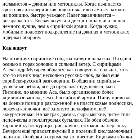
исламистов – джипы или мотоциклы. Когда начинается
яростная артиллерийская подготовка или самолёт заходит
на позицию, быстро уезжают. Налёт заканчивается –
возвращаются. Боевая выучка и дисциплина у игиловцев
немного лучше, чем в сирийской армии. Когда нужно,
мобильно подвозят подкрепление на джипах и мотоциклах
и держат оборону.
Как живут
На позициях сирийские солдаты живут в палатках. Поздней
осенью в горах холодно и сильный ветер. С сирийцами
Александр Мухарев общался, как говорят, на пальцах, хотя
кто-то из них знал несколько русских слов, да был ещё
сирийско-русский разговорник. В общении сирийцы –
душевные ребята, всегда предложат еду, кальян, матэ.
Питание, по мнению Аса, было организовано более
«цивилизованно», чем в Российской армии. Пищу привозят
на боевые позиции разложенной на пластиковые подносики,
ложечки-вилочки, всё затянуто целлофаном, всё
аккуратненько. На завтрак джемы, сыры мягкие, питьё типа
пепси-колы в поллитровых бутылках. На обед обычно
хороший кусок курицы, рис, крупы, похожие на перловку.
Вечером ещё привозят вкусный и полезный кисломолочный
напиток. Лепёшки в огромном количестве. Ящиками яблоки,