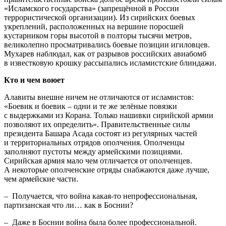
«Исламского государства» (запрещённой в России
террористической организации). Из сирийских боевых
укреплений, расположенных на вершине поросшей
кустарником горы высотой в полторы тысячи метров,
великолепно просматривались боевые позиции игиловцев.
Мухарев наблюдал, как от разрывов российских авиабомб
в известковую крошку рассыпались исламистские блиндажи.
Кто и чем воюет
Алавиты внешне ничем не отличаются от исламистов:
«Боевик и боевик – одни и те же зелёные повязки
с выдержками из Корана. Только нашивки сирийской армии
позволяют их определить». Правительственные силы
президента Башара Асада состоят из регулярных частей
и территориальных отрядов ополчения. Ополченцы
заполняют пустоты между армейскими позициями.
Сирийская армия мало чем отличается от ополченцев.
А некоторые ополченские отряды снабжаются даже лучше,
чем армейские части.
– Получается, что война какая-то непрофессиональная,
партизанская что ли… как в Боснии?
– Даже в Боснии война была более профессиональной.