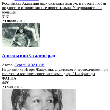
Российская Академия наук оказалась врагом, и потому любая
подлость в отношении нее простительна. У журналистов и
большей...
3131
29 июля 2013
Ангольский Сталинград
Автор:
Сергей ИВАНОВ
Из дневника Игоря Ждаркина, служившего переводчиком при
советском военном советнике командира 21-й бригады
ФАПЛА
4491
23 мая 2018