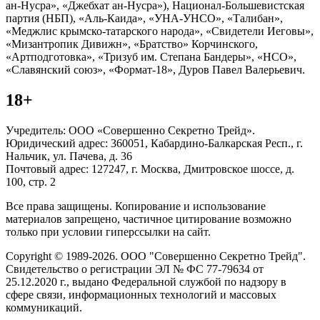
ан-Нусра», «Джебхат ан-Нусра»), Национал-Большевистская
партия (НБП), «Аль-Каида», «УНА-УНСО», «Талибан»,
«Меджлис крымско-татарского народа», «Свидетели Иеговы»,
«Мизантропик Дивижн», «Братство» Корчинского,
«Артподготовка», «Тризуб им. Степана Бандеры», «НСО»,
«Славянский союз», «Формат-18», Дуров Павел Валерьевич.
18+
Учредитель: ООО «Совершенно Секретно Трейд».
Юридический адрес: 360051, Кабардино-Балкарская Респ., г.
Нальчик, ул. Пачева, д. 36
Почтовый адрес: 127247, г. Москва, Дмитровское шоссе, д.
100, стр. 2
Все права защищены. Копирование и использование
материалов запрещено, частичное цитирование возможно
только при условии гиперссылки на сайт.
Copyright © 1989-2026. ООО "Совершенно Секретно Трейд".
Свидетельство о регистрации ЭЛ № ФС 77-79634 от
25.12.2020 г., выдано Федеральной службой по надзору в
сфере связи, информационных технологий и массовых
коммуникаций.