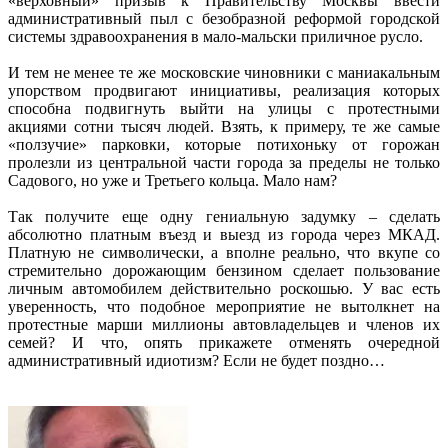
«верховный» призыв к Правительству Москвы ввести
административный пыл с безобразной реформой городской
системы здравоохранения в мало-мальски приличное русло.
И тем не менее те же московские чиновники с маниакальным
упорством продвигают инициативы, реализация которых
способна подвигнуть выйти на улицы с протестными
акциями сотни тысяч людей. Взять, к примеру, те же самые
«ползучие» парковки, которые потихоньку от горожан
пролезли из центральной части города за пределы не только
Садового, но уже и Третьего кольца. Мало нам?
Так получите еще одну гениальную задумку – сделать
абсолютно платным въезд и выезд из города через МКАД.
Платную не символически, а вполне реально, что вкупе со
стремительно дорожающим бензином сделает пользование
личным автомобилем действительно роскошью. У вас есть
уверенность, что подобное мероприятие не вытолк­нет на
протестные марши миллионы автовладельцев и членов их
семей? И что, опять прикажете отменять очередной
административный идиотизм? Если не будет поздно…