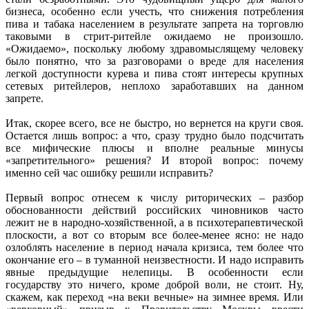
бизнеса, особенно если учесть, что снижения потребления
пива и табака населением в результате запрета на торговлю
таковыми в стрит-ритейле ожидаемо не произошло.
«Ожидаемо», поскольку любому здравомыслящему человеку
было понятно, что за разговорами о вреде для населения
легкой доступности курева и пива стоят интересы крупных
сетевых ритейлеров, неплохо заработавших на данном
запрете.
Итак, скорее всего, все не быстро, но вернется на круги своя.
Остается лишь вопрос: а что, сразу трудно было подсчитать
все мифические плюсы и вполне реальные минусы
«запретительного» решения? И второй вопрос: почему
именно сей час ошибку решили исправить?
Первый вопрос отнесем к числу риторических – разбор
обоснованности действий российских чиновников часто
лежит не в народно-хозяйственной, а в психотерапевтической
плоскости, а вот со вторым все более-менее ясно: не надо
озлоблять население в период начала кризиса, тем более что
окончание его – в туманной неизвестности. И надо исправить
явные предыдущие нелепицы. В особенности если
государству это ничего, кроме доброй воли, не стоит. Ну,
скажем, как переход «на веки вечные» на зимнее время. Или