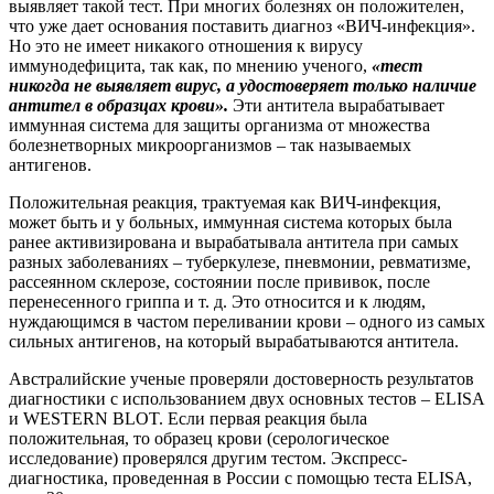
выявляет такой тест. При многих болезнях он положителен,
что уже дает основания поставить диагноз «ВИЧ-инфекция».
Но это не имеет никакого отношения к вирусу
иммунодефицита, так как, по мнению ученого,
«тест
никогда не выявляет вирус, а удостоверяет только наличие
антител в образцах крови».
Эти антитела вырабатывает
иммунная система для защиты организма от множества
болезнетворных микроорганизмов – так называемых
антигенов.
Положительная реакция, трактуемая как ВИЧ-инфекция,
может быть и у больных, иммунная система которых была
ранее активизирована и вырабатывала антитела при самых
разных заболеваниях – туберкулезе, пневмонии, ревматизме,
рассеянном склерозе, состоянии после прививок, после
перенесенного гриппа и т. д. Это относится и к людям,
нуждающимся в частом переливании крови – одного из самых
сильных антигенов, на который вырабатываются антитела.
Австралийские ученые проверяли достоверность результатов
диагностики с использованием двух основных тестов – ELISA
и WESTERN BLOT. Если первая реакция была
положительная, то образец крови (серологическое
исследование) проверялся другим тестом. Экспресс-
диагностика, проведенная в России с помощью теста ELISA,