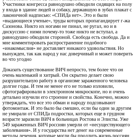
Участники конгресса равнодушно обходили сидящих на полу
у входа в здание людей и собаку, державшую в зубах плакат с
лаконичной надписью: «СПИДа нет». Это и были
«выдающиеся ученые», труды которых пропагандирует г-жа
Сазонова. Никто их ногами не пинал, не ругал, но и в
дискуссию с ними почему-то тоже никто не вступал, а
равнодушно обходили стороной. Свобода есть свобода. Да и
мне комментировать распространение подобного
«инакомыслия» не доставляет никакого удовольствия. Но
вынужден, так как народ у нас доверчивый и может поверить
во что угодно
Доказать существование ВИЧ непросто, тем более что он
очень маленький и хитрый. Он скрытно делает свою
разрушительную работу в организме зараженного человека
долгие годы. И тем не менее его не только изловили,
сфотографировали в электронном микроскопе, но и очень
детально изучили его строение и свойства. Конечно, можно
утверждать, что все это обман и народу подсовывают
фотомонтаж. И это было бы смешно, если бы один за другим
не умирали от СПИДа подростки, которых еще в грудном
возрасте заразили ВИЧ в больницах Ростова и Элисты. Уже
549 зараженных ВИЧ россиян умерли от «несуществующего
заболевания». И у государства нет денег на современные
методы лечения, которые могли бы продлить жизнь россиян