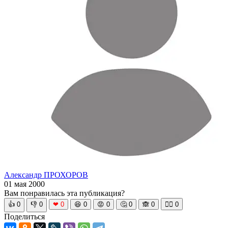
Александр ПРОХОРОВ
01 мая 2000
Вам понравилась эта публикация?
👍
0
👎
0
❤
0
😆
0
😡
0
🤔
0
🙈
0
🧘‍♀️
0
Поделиться