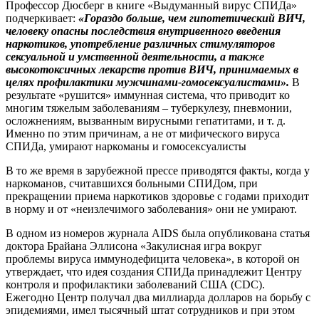
Профессор Дюсберг в книге «Выдуманный вирус СПИДа»
подчеркивает:
«Гораздо больше, чем гипотетический ВИЧ,
человеку опасны последствия внутривенного введения
наркотиков, употребление различных стимуляторов
сексуальной и умственной деятельности, а также
высокотоксичных лекарств против ВИЧ, принимаемых в
целях профилактики мужчинами-гомосексуалистами».
В
результате «рушится» иммунная система, что приводит ко
многим тяжелым заболеваниям – туберкулезу, пневмонии,
осложнениям, вызванным вирусными гепатитами, и т. д.
Именно по этим причинам, а не от мифического вируса
СПИДа, умирают наркоманы и гомосексуалисты
В то же время в зарубежной прессе приводятся факты, когда у
наркоманов, считавшихся больными СПИДом, при
прекращении приема наркотиков здоровье с годами приходит
в норму и от «неизлечимого заболевания» они не умирают.
В одном из номеров журнала AIDS была опубликована статья
доктора Брайана Эллисона «Закулисная игра вокруг
проблемы вируса иммунодефицита человека», в которой он
утверждает, что идея создания СПИДа принадлежит Центру
контроля и профилактики заболеваний США (CDC).
Ежегодно Центр получал два миллиарда долларов на борьбу с
эпидемиями, имел тысячный штат сотрудников и при этом