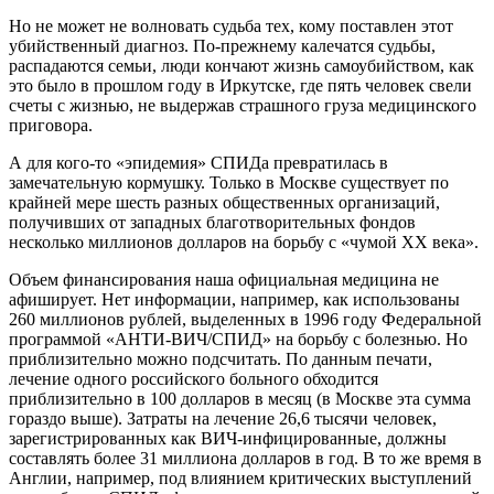
Но не может не волновать судьба тех, кому поставлен этот
убийственный диагноз. По-прежнему калечатся судьбы,
распадаются семьи, люди кончают жизнь самоубийством, как
это было в прошлом году в Иркутске, где пять человек свели
счеты с жизнью, не выдержав страшного груза медицинского
приговора.
А для кого-то «эпидемия» СПИДа превратилась в
замечательную кормушку. Только в Москве существует по
крайней мере шесть разных общественных организаций,
получивших от западных благотворительных фондов
несколько миллионов долларов на борьбу с «чумой ХХ века».
Объем финансирования наша официальная медицина не
афиширует. Нет информации, например, как использованы
260 миллионов рублей, выделенных в 1996 году Федеральной
программой «АНТИ-ВИЧ/СПИД» на борьбу с болезнью. Но
приблизительно можно подсчитать. По данным печати,
лечение одного российского больного обходится
приблизительно в 100 долларов в месяц (в Москве эта сумма
гораздо выше). Затраты на лечение 26,6 тысячи человек,
зарегистрированных как ВИЧ-инфицированные, должны
составлять более 31 миллиона долларов в год. В то же время в
Англии, например, под влиянием критических выступлений