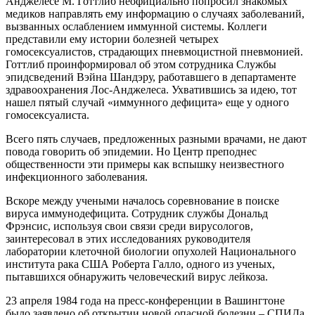
Анджелесе М. Готтлиб неофициально попросил знакомых
медиков направлять ему информацию о случаях заболеваний,
вызванных ослаблением иммунной системы. Коллеги
представили ему истории болезней четырех
гомосексуалистов, страдающих пневмоцистной пневмонией.
Готтлиб проинформировал об этом сотрудника Службы
эпидсведений Вэйна Шандэру, работавшего в департаменте
здравоохранения Лос-Анджелеса. Ухватившись за идею, тот
нашел пятый случай «иммунного дефицита» еще у одного
гомосексуалиста.
Всего пять случаев, предложенных разными врачами, не дают
повода говорить об эпидемии. Но Центр преподнес
общественности эти примеры как вспышку неизвестного
инфекционного заболевания.
Вскоре между учеными началось соревнование в поиске
вируса иммунодефицита. Сотрудник службы Дональд
Фрэнсис, используя свои связи среди вирусологов,
заинтересовал в этих исследованиях руководителя
лаборатории клеточной биологии опухолей Национального
института рака США Роберта Галло, одного из ученых,
пытавшихся обнаружить человеческий вирус лейкоза.
23 апреля 1984 года на пресс-конференции в Вашингтоне
было заявлено об открытии новой опасной болезни – СПИДа.