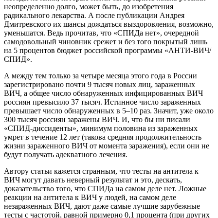
неопределенно долго, может быть, до изобретения
радикального лекарства. А после публикации Андрея
Дмитревского их шансы дождаться выздоровления, возможно,
уменьшатся. Ведь прочитав, что «СПИДа нет», очередной
самодовольный чиновник срежет и без того покрытый лишь
на 5 процентов бюджет российской программы «АНТИ-ВИЧ/
СПИД».
А между тем только за четыре месяца этого года в России
зарегистрировано почти 9 тысяч новых лиц, зараженных
ВИЧ, а общее число обнаруженных инфицированных ВИЧ
россиян превысило 37 тысяч. Истинное число зараженных
превышает число обнаруженных в 5–10 раз. Значит, уже около
300 тысяч россиян заражены ВИЧ. И, что бы ни писали
«СПИД-диссиденты», минимум половина из зараженных
умрет в течение 12 лет (такова средняя продолжительность
жизни зараженного ВИЧ от момента заражения), если они не
будут получать адекватного лечения.
Автору статьи кажется странным, что тесты на антитела к
ВИЧ могут давать неверный результат и это, дескать,
доказательство того, что СПИДа на самом деле нет. Ложные
реакции на антитела к ВИЧ у людей, на самом деле
незараженных ВИЧ, дают даже самые лучшие зарубежные
тесты с частотой, равной примерно 0,1 процента (при других