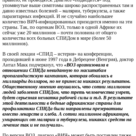
упомянутые выше симптомы широко распространенных там и
давно известных болезней – малярии, туберкулеза, а также
паразитарных инфекций. И не случайно наибольшее
количество ВИЧ-инфицированных приходится именно на эти
страны. Так, по оценкам ВОЗ, только в одной Африке их
сейчас уже 20 миллионов – почти половина от общего
количества всех больных СПИДом в мире (более 50
миллионов).
В своей лекции «СПИД – истерия» на конференции,
проходившей в июне 1997 года в Дебрецене (Венгрия), доктор
Антал Макк подчеркнул, что
«ВОЗ организовала в
отношении СПИДа невиданную по масштабам
пропагандистскую кампанию, которая обошлась в
миллиарды долларов, но не принесла никаких результатов.
Общественному мнению внушалось, что сотни миллионов
людей заболеют СПИДом, что треть человечества умрет,
будет серьезная нехватка рабочей силы и т.д. В результате
этой деятельности в бедные африканские страны для
профилактики СПИДа были направлены презервативы
вместо лекарств и хлеба. А сотни миллионов африканцев,
умирающих от малярии и туберкулеза, никаких средств на
лечение так и не получили».
По версии ВОЗ, диагноз «ВИЧ» может быть поставлен также