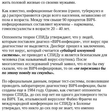
жить половой жизнью со своими мужьями.
Как известно, инфекционные болезни (грипп, туберкулез и
др.) распространяются среди всего населения, независимо от
пола и возраста. Между тем свыше 90 процентов ВИЧ-
инфицированных составляют мужчины – наркоманы,
гомосексуалисты в возрасте 20 – 40 лет.
Оппоненты теории СПИДа утверждают, что у людей,
которым поставлен диагноз «ВИЧ-инфекция», этот вирус при
диагностике не выделяется. Дюсберг пришел к заключению,
что тот вирус, который считается
«убийцей иммунной
системы»
, не приводит к СПИДу и является безопасным для
человека (так называемый вирус-спутник). После
многолетних исследований ученый заявил, что если бы ему
сказали, что он ВИЧ-инфицирован, то он
«не переживал бы
по этому поводу ни секунды».
По официальным данным, первые тест-системы, позволившие
проводить лабораторную диагностику ВИЧ-инфекции, были
созданы еще в 1984 году. Однако, как считают оппоненты
теории СПИДа, до сих пор нет ни одного достоверного теста
на ВИЧ. Так, итальянский вирусолог Фабио Франчи на
международной конференции по СПИДу в Болонье
утверждал, что никто до сих пор не знает, что именно