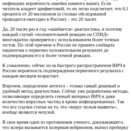
инфекциях вероятность ошибки намного выше). Если
читатель владеет арифметикой, то он легко подсчитает, что 0,1
процента от 20 миллионов (а столько обследований
проводится ежегодно в России) – это 20 тысяч.
Да, 20 тысяч раз в год «ошибается» диагностика, и поэтому
каждый случай «положительной реакции на СПИД»
многократно проверяется с использованием более точных
тестов. По этой причине в России не принято сообщать
пациентам о первично положительном результате до
подтверждения его в более точной реакции.
К сожалению, сейчас из-за быстрого распространения ВИЧ в
России вероятность подтверждения первичного результата с
каждым месяцем возрастает.
Впрочем, определение антител – только самый дешевый и
удобный метод диагностики. Сейчас уже разработаны методы,
позволяющие определить генный материал ВИЧ и даже
количество вирусных частиц в крови инфицированных. Так
что все ссылки статьи на то, что «вирус нельзя выявить»,
вообще являются чепухой.
В свое время один из противников ученого, доказывавшего,
что холера вызывается холерным вибрионом, выпил пробирку