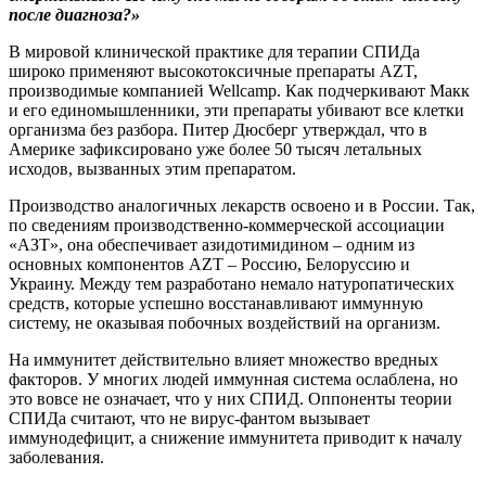
после диагноза?»
В мировой клинической практике для терапии СПИДа
широко применяют высокотоксичные препараты AZT,
производимые компанией Wellcamp. Как подчеркивают Макк
и его единомышленники, эти препараты убивают все клетки
организма без разбора. Питер Дюсберг утверждал, что в
Америке зафиксировано уже более 50 тысяч летальных
исходов, вызванных этим препаратом.
Производство аналогичных лекарств освоено и в России. Так,
по сведениям производственно-коммерческой ассоциации
«АЗТ», она обеспечивает азидотимидином – одним из
основных компонентов AZT – Россию, Белоруссию и
Украину. Между тем разработано немало натуропатических
средств, которые успешно восстанавливают иммунную
систему, не оказывая побочных воздействий на организм.
На иммунитет действительно влияет множество вредных
факторов. У многих людей иммунная система ослаблена, но
это вовсе не означает, что у них СПИД. Оппоненты теории
СПИДа считают, что не вирус-фантом вызывает
иммунодефицит, а снижение иммунитета приводит к началу
заболевания.