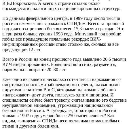
В.В.Покровским. А всего в стране создано около
восьмидесяти аналогичных специализированных структур.
По данным федерального центра, в 1999 году около тысячи
россиян ежемесячно заражались СПИДом. Всего за прошлый
год диагноз-приговор был вынесен 15,3 тысячи граждан. Это
в три раза больше уровня 1998 года. Минувший год вообще
побил все предыдущие печальные рекорды: ВИЧ-
инфицированных россиян стало столько же, сколько за все
предыдущие 12 лет
Всего в России на конец прошлого года выявлено 26,6 тысячи
ВИЧ-инфицированных. Большинство из них, разумеется,
наркоманы в возрасте 20–30 лет.
Ежегодно выявляется несколько сотен тысяч наркоманов со
смертельно опасными заболеваниями печени, вызванными
вирусами гепатитов В и С, которыми наркоманы обычно
«награждают» друг друга, пользуясь одним шприцем. И
специалисты сейчас бьют тревогу, считая именно это бедствие
неуправляемой эпидемией, угрожающей национальной
безопасности России. А туберкулез, от которого в России
только в 1997 году умерло более 250 тысяч человек? Как
видим, «эпидемия» СПИДа несопоставима по масштабам с
этими и другими болезнями.