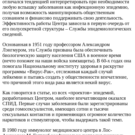
отличался тенденцией интерпретировать при необходимости
любую вспышку заболевания как инфекционную эпидемию,
получая возможность манипулировать общественным
сознанием и финансово поддерживать свою деятельность.
Эффективность работы Центра зависела в первую очередь от
его полусекретной структуры – Службы эпидемиологических
сведений.
Основанная в 1951 году профессором Александром
Лэнгмуром, эта Служба призвана была обеспечивать
биологическую защиту населения США в военное время
(нечто похожее на наши войска химзащиты). В 60-х годах она
помогала Национальному институту здоровья в раскрутке
программы «Вирус-Рак», отслеживая каждый случай
лейкемии и пытаясь создать у общественности впечатление,
что причиной этого вида рака является некий вирус.
Как говорится в статье, из всех «проектов» эпидемий,
разработанных Центром, наиболее впечатляющим оказался
СПИД. Первые случаи заболевания были зарегистрированы
среди гомосексуалистов, имеющих сотни и тысячи
сексуальных контактов и применяющих огромное количество
наркотиков и стимуляторов, чтобы выдержать такой темп.
В 1980 году иммунолог медицинского центра в Лос-