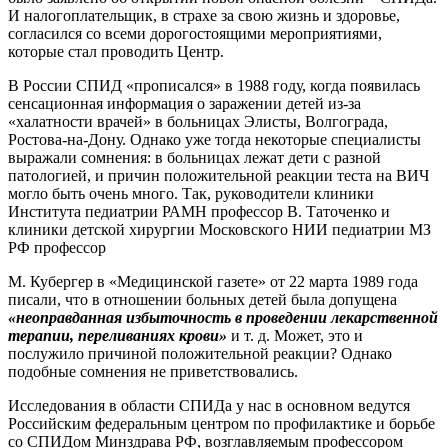
И налогоплательщик, в страхе за свою жизнь и здоровье,
согласился со всеми дорогостоящими мероприятиями,
которые стал проводить Центр.
В России СПИД «прописался» в 1988 году, когда появилась
сенсационная информация о заражении детей из-за
«халатности врачей» в больницах Элисты, Волгограда,
Ростова-на-Дону. Однако уже тогда некоторые специалисты
выражали сомнения: в больницах лежат дети с разной
патологией, и причин положительной реакции теста на ВИЧ
могло быть очень много. Так, руководители клиники
Института педиатрии РАМН профессор В. Таточенко и
клиники детской хирургии Московского НИИ педиатрии МЗ
РФ профессор
М. Кубергер в «Медицинской газете» от 22 марта 1989 года
писали, что в отношении больных детей была допущена
«неоправданная избыточность в проведении лекарственной
терапии, переливаниях крови»
и т. д. Может, это и
послужило причиной положительной реакции? Однако
подобные сомнения не приветствовались.
Исследования в области СПИДа у нас в основном ведутся
Российским федеральным центром по профилактике и борьбе
со СПИДом Минздрава РФ, возглавляемым профессором