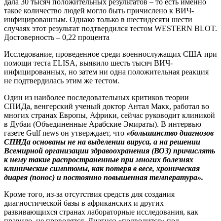
дала 30 тысяч положительных результатов – то есть именно
такое количество людей могло быть причислено к ВИЧ-
инфицированным. Однако только в шестидесяти шести
случаях этот результат подтвердился тестом WESTERN BLOT.
Достоверность – 0,22 процента
Исследование, проведенное среди военнослужащих США при
помощи теста ELISA, выявило шесть тысяч ВИЧ-
инфицированных, но затем ни одна положительная реакция
не подтвердилась этим же тестом.
Один из наиболее последовательных критиков теории
СПИДа, венгерский ученый доктор Антал Макк, работал во
многих странах Европы, Африки, сейчас руководит клиникой
в Дубаи (Объединенные Арабские Эмираты). В интервью
газете Gulf news он утверждает, что
«большинство диагнозов
СПИДа основаны не на выделении вируса, а на решении
Всемирной организации здравоохранения (ВОЗ) причислять
к нему такие распространенные при многих болезнях
клинические симптомы, как потеря в весе, хроническая
диарея (понос) и постоянно повышенная температура».
Кроме того, из-за отсутствия средств для создания
диагностической базы в африканских и других
развивающихся странах лабораторные исследования, как
правило, не проводятся. Диагноз «подводится» под