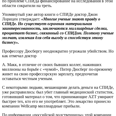
по проблеме СПИДа финансирование на исследования в этой
области сократили на треть.
Упомянутый уже автор книги о СПИДе доктор Джон
Лорицен утверждает:
«Многие ученые знают правду о
СПИДе. Но существует огромная материальная
заинтересованность, заключаются миллиардные сделки,
процветает бизнес, связанный со СПИДом. Поэтому ученые
молчат, извлекая для себя выгоду и способствуя этому
бизнесу».
Профессору Дюсбергу неоднократно угрожали убийством. Но
как отмечал доктор
А. Макк, в отличие от своих бывших коллег, наживших
миллионы на борьбе с «чумой», Питер Дюсберг по-прежнему
живет на свою профессорскую зарплату, предпочитая
оставаться честным ученым.
С некоторыми людьми, мешающими делать деньги на СПИДе,
уже расправились: был убит главный медицинский статистик,
готовивший материал о том, что принимающие AZT умирают
быстрее тех, кто его не употребляет. Это лекарство принесло
компании Wellcamp миллиардные прибыли.
По информации «российской родственницы» этой компании