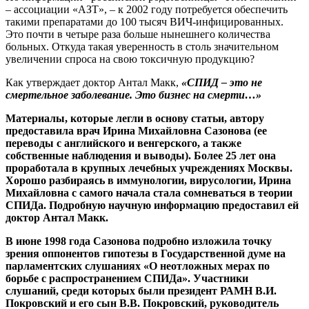
– ассоциации «АЗТ», – к 2002 году потребуется обеспечить
такими препаратами до 100 тысяч ВИЧ-инфицированных.
Это почти в четыре раза больше нынешнего количества
больных. Откуда такая уверенность в столь значительном
увеличении спроса на свою токсичную продукцию?
Как утверждает доктор Антал Макк,
«СПИД – это не
смертельное заболевание. Это бизнес на смерти…»
Материалы, которые легли в основу статьи, автору
предоставила врач Ирина Михайловна Сазонова (ее
переводы с английского и венгерского, а также
собственные наблюдения и выводы). Более 25 лет она
проработала в крупных лечебных учреждениях Москвы.
Хорошо разбираясь в иммунологии, вирусологии, Ирина
Михайловна с самого начала стала сомневаться в теории
СПИДа. Подробную научную информацию предоставил ей
доктор Антал Макк.
В июне 1998 года Сазонова подробно изложила точку
зрения оппонентов гипотезы в Государственной думе на
парламентских слушаниях «О неотложных мерах по
борьбе с распространением СПИДа». Участники
слушаний, среди которых были президент РАМН В.И.
Покровский и его сын В.В. Покровский, руководитель