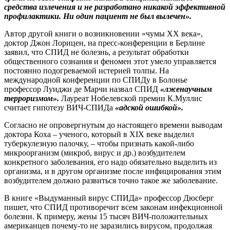
средства излечения и не разработано никакой эффективной
профилактики. Ни один пациент не был вылечен».
Автор другой книги о возникновении «чумы ХХ века»,
доктор Джон Лорицен, на пресс-конференции в Берлине
заявил, что СПИД не болезнь, а результат обработки
общественного сознания и феномен этот умело управляется
постоянно подогреваемой истерией толпы. На
международной конференции по СПИДу в Болонье
профессор Луиджи де Марчи назвал СПИД
«лженаучным
терроризмом».
Лауреат Нобелевской премии К.Муллис
считает гипотезу ВИЧ-СПИДа
«адской ошибкой».
Согласно не опровергнутым до настоящего времени выводам
доктора Коха – ученого, который в ХIХ веке выделил
туберкулезную палочку, – чтобы признать какой-либо
микроорганизм (микроб, вирус и др.) возбудителем
конкретного заболевания, его надо обязательно выделить из
организма, и в другом организме после инфицирования этим
возбудителем должно развиться точно такое же заболевание.
В книге «Выдуманный вирус СПИДа» профессор Дюсберг
пишет, что СПИД противоречит всем законам инфекционной
болезни. К примеру, жены 15 тысяч ВИЧ-положительных
американцев почему-то не заразились вирусом, продолжая