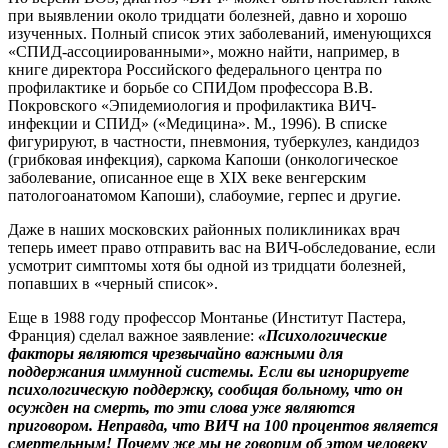
при выявлении около тридцати болезней, давно и хорошо
изученных. Полный список этих заболеваний, именующихся
«СПИД-ассоциированными», можно найти, например, в
книге директора Российского федерального центра по
профилактике и борьбе со СПИДом профессора В.В.
Покровского «Эпидемиология и профилактика ВИЧ-
инфекции и СПИД» («Медицина». М., 1996). В списке
фигурируют, в частности, пневмония, туберкулез, кандидоз
(грибковая инфекция), саркома Капоши (онкологическое
заболевание, описанное еще в ХIХ веке венгерским
патологоанатомом Капоши), слабоумие, герпес и другие.
Даже в наших московских районных поликлиниках врач
теперь имеет право отправить вас на ВИЧ-обследование, если
усмотрит симптомы хотя бы одной из тридцати болезней,
попавших в «черный список».
Еще в 1988 году профессор Монтанье (Институт Пастера,
Франция) сделал важное заявление:
«Психологические
факторы являются чрезвычайно важными для
поддержания иммунной системы. Если вы игнорируете
психологическую поддержку, сообщая больному, что он
осужден на смерть, то эти слова уже являются
приговором. Неправда, что ВИЧ на 100 процентов является
смертельным! Почему же мы не говорим об этом человеку