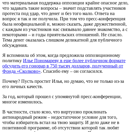
что материальная поддержка оппозиции крайне опасное дело,
что задавать такие вопросы – значит подставлять участников
протеста под удар, что денег и без того мало. Ответа на
вопрос я так и не получила. При том что пресс-конференция
была неофициальной и, можно сказать, даже дружественной,
с каждым из участников нас связывало давнее знакомство, а с
некоторыми – и годы приятельских отношений. Не спасло.
Тема денег оказалась слишком деликатной для публичного
обсуждения.
Я вспомнила об этом, когда предложила оппозиционному
политику
Илье Пономареву в еще более публичном формате
обсудить его гонорар в 750 тысяч долларов, полученный от
Фонда «Сколково»
. Спасибо ему – он согласился.
Почему? Пусть простит Илья, но думаю, что не только из-за
его личных качеств.
За год, который прошел с упомянутой пресс-конференции,
многое изменилось.
В частности, стало ясно, что виртуозно проклинать
антинародный режим – недостаточное условие для того,
чтобы избиратель встал на твою защиту. И дело даже не в
позитивной программе, об отсутствии которой так любят