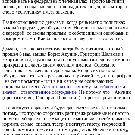
вспоминать на федеральных телеканалах. Просто митинги
последнего года вывели на площади тех людей, для которых
слово «репутация» имеет значение.
Взаимоотношения с деньгами, когда речь идет о политиках, –
важный предмет для обсуждения. Но и не только с деньгами –
с карьерой, со своим прошлым, с собственными ошибками и
компромиссами. Как бы пафосно ни звучало – с совестью.
Думаю, что как раз поэтому на трибуну митинга, который
прошел 6 мая, вышел Борис Акунин, Григорий Шалвович
Чхартишвили, с разговором о допустимости-недопустимости
прикрывать власть своим честным именем. Совсем не
сенсация. Тема жевана-пережевана. Но до сих пор она
обсуждалась только в разговорах за рюмкой водки под рефрен
«на себя посмотри» или в ни к чему не обязывающих
социальных сетях.
Акунин вынес эту тему на публичное, а
значит – ответственное обсуждение
. Не потому, что – Акунин
(простите и вы, Григорий Шалвович) – просто время пришло.
Эти дискуссии даются и будут даваться тяжело. И не только
потому, что трудно отбросить растиражированные и от этого
не менее убедительные «защитные мотивы» – необходимость
кормить семью, спасать театр (институт, газету, творческий
союз), помогать тем, кто в этом нуждается. Но еще и потому,
что никто (или почти никто) тут не безупречен.