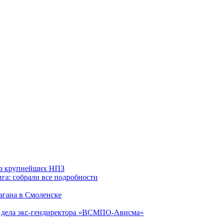
 из крупнейших НПЗ
га: собрали все подробности
агана в Смоленске
ю дела экс-гендиректора «ВСМПО-Ависма»