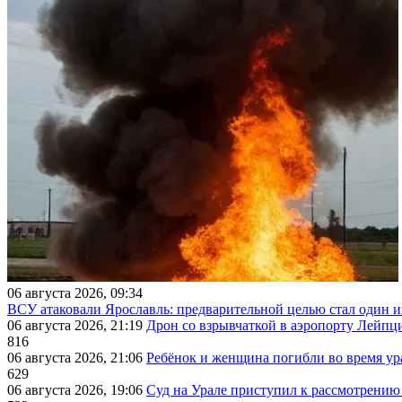
06 августа 2026, 09:34
ВСУ атаковали Ярославль: предварительной целью стал один
06 августа 2026, 21:19
Дрон со взрывчаткой в аэропорту Лейпци
816
06 августа 2026, 21:06
Ребёнок и женщина погибли во время ур
629
06 августа 2026, 19:06
Суд на Урале приступил к рассмотрени