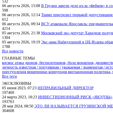
532
06 августа 2026, 15:08
В Грузии завели дело из-за «фейков» в с
598
06 августа 2026, 12:14
Трамп пригрозил тюрьмой допустившим 
612
06 августа 2026, 09:34
ВСУ атаковали Ярославль: предварител
4214
05 августа 2026, 21:38
Московский экс-депутат Харадизе получи
1304
05 августа 2026, 19:19
Экс-зама Набиуллиной в ЦБ Исаева объя
1788
Все новости
ГЛАВНЫЕ ТЕМЫ
космос
атака дронов, беспилотников, бпла
монархия, дворянств
личность известная / популярная / уважаемая / знаменитая / ис
преступления
мошенники
коррупция
миграционная политика,
Все теги
ЭКСКЛЮЗИВЫ
05 июня 2023, 07:23
НЕПРАВИЛЬНЫЙ ДИРЕКТОР
197469
24 марта 2023, 18:23
ИНВЕСТИЦИОННЫЙ РИСК «ЯКУДЗЫ»
193763
28 мая 2024, 08:50
ЭТО ЛИ НАЗЫВАЕТСЯ ГРУЗИНСКОЙ М
304608