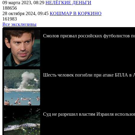
09 марта 2023, 08:29
НЕЛЁГКИЕ ДЕНЬГИ
188656
28 октября 2024, 09:45
КОШМАР В КОРКИНО
161983
Все эксклюзивы
Смолов призвал российских футболистов п
Шесть человек погибли при атаке БПЛА в 
Суд не разрешил властям Израиля использо