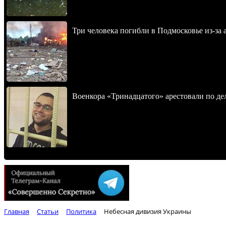
Три человека погибли в Подмосковье из-за 
Военкора «Тринадцатого» арестовали по де
Главная
Статьи
Политика
Небесная дивизия Украины