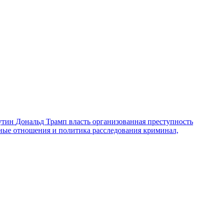
утин
Дональд Трамп
власть
организованная преступность
ные отношения и политика
расследования
криминал,