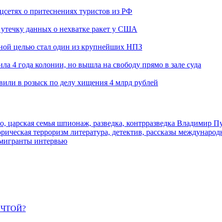
оцсетях о притеснениях туристов из РФ
утечку данных о нехватке ракет у США
ьной целью стал один из крупнейших НПЗ
ла 4 года колонии, но вышла на свободу прямо в зале суда
вили в розыск по делу хищения 4 млрд рублей
о, царская семья
шпионаж, разведка, контрразведка
Владимир П
торическая
терроризм
литература, детектив, рассказы
международ
 мигранты
интервью
ЕЧТОЙ?