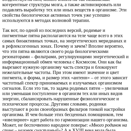
когерентные структуры мозга, а также активизировать или
подавлять выработку тех или иных веществ в организме. Эти
свойства биологически активных точек уже успешно
используются в методах волновой терапии.
Так вот, по одной из последних версий, родимые и
пигментные пятна располагаются на теле чаще всего в этих
самых биоактивных точках, на энергетических меридианах и
в рефлексогенных зонах. Почему и зачем? Вполне вероятно,
что эти пятна являются своего рода биологическими
резонаторами – фильтрами, регулирующими энергетический и
информационный обмен человека с Космосом. Они как бы
вырезают нужную организму часть спектра и блокируют
нежелательные частоты. При этом имеют значение и цвет
пигмента, и форма, и размер этих «антенн» – от этого зависит
частотный спектр принимаемых и излучаемых организмом
сигналов. Если это так, то задача родимых пятен – увеличивая
или уменьшая поступление в организм тех или иных видов
энергии, сбалансировать нарушенные физиологические и
психические процессы. Другими словами, родинки
выступают в роли своеобразных фильтров тонкой настройки
организма. И чем больше этих бесценных помощников, тем
«ювелирнее» идет работа по гармонизации нашего организма.
Может, не беспочвенно народное поверье:
«Много родинок на
спине – человек счастливый»
? А в XVIII веке мода была