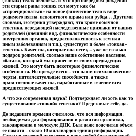
(тонких) телах человека. И что при очередном рождении
эти старые раны тонких тел могут как бы
«спроецироваться» на новое физическое тело в виде
родимого пятна, непонятного шрама или рубца… Другими
словами, эзотерики утверждают, что кроме обычной
генетики, передающей наследственные признаки от наших
родителей (внешний вид, физиологические особенности
внутренних органов, предрасположенность к тем или
иным заболеваниям и т.п.), существует и более «тонкая»
генетика. Качества, которые она несет, – уже не столько
подарок родителей, сколько наше собственное наследие,
«багаж», который мы принесли из своих предыдущих
жизней. Это могут быть некоторые физиологические
особенности. Но прежде всего – это наши психологические
черты, интеллектуальные способности, а также
нравственные качества, наработанные в течение всех
предшествующих жизней.
А что же современная наука? Подтверждает ли хоть как-то
существование «тонкой» генетики? Представьте себе, да.
До недавнего времени считалось, что вся информация,
необходимая для формирования и развития организма,
закодирована в молекуле ДНК. Был даже подсчитан объем
ее памяти – около 10 миллиардов единиц информации.
Столько сведений находится в ядре любой биологической