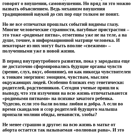
говорят о внушении, самовнушении. Но вряд ли это можно
назвать объяснением. Ведь механизм внушения
традиционной наукой до сих пор еще толком не понят.
Но не все отпечатки прошлых событий видимы глазу.
Многие человеческие странности, пагубные пристрастия –
это тоже «родимые пятна», отметины уже не на теле, а на
душе, точнее, в информационной матрице человека. И
некоторые из них могут быть вполне «свежими» –
полученными уже в новой жизни.
В период внутриутробного развития, пока у зародыша еще
не достаточно сформировались будущие органы чувств
(зрение, слух, вкус, обоняние), он как никогда чувствителен
к тонким энергиям: эмоциям, чувствам, мыслям
окружающих людей. Особенно близких ему генетически:
родителей, родственников. Сегодня ученые пришли к
выводу, что эти излучения на всю жизнь отпечатываются
«родимыми пятнами» на психике зачатого ребенка.
Чудесно, если это были волны любви и добра. А если во
время скандалов и ссор родителей будущего малыша
пронзали молнии обиды, ненависти, злобы?
Не менее страшно и другое: на всю жизнь в матке от
аборта остается так называемая «волновая рана». И это