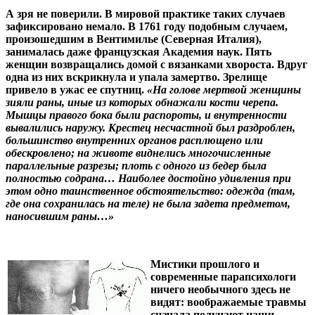
А зря не поверили. В мировой практике таких случаев
зафиксировано немало. В 1761 году подобным случаем,
произошедшим в Вентимилье (Северная Италия),
занималась даже французская Академия наук. Пять
женщин возвращались домой с вязанками хвороста. Вдруг
одна из них вскрикнула и упала замертво. Зрелище
привело в ужас ее спутниц.
«На голове мертвой женщины
зияли раны, иные из которых обнажали кости черепа.
Мышцы правого бока были распороты, и внутренности
вывалились наружу. Крестец несчастной был раздроблен,
большинство внутренних органов расплющено или
обескровлено; на животе виднелись многочисленные
параллельные разрезы; плоть с одного из бедер была
полностью содрана… Наиболее достойно удивления при
этом одно таинственное обстоятельство: одежда (там,
где она сохранилась на теле) не была задета предметом,
наносившим раны…»
Мистики прошлого и
современные парапсихологи
ничего необычного здесь не
видят: воображаемые травмы
сначала получают наши