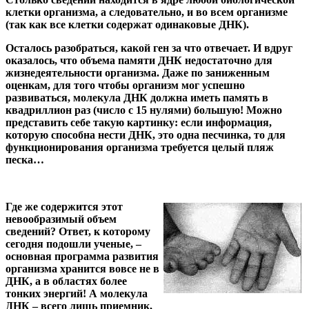
клетки организма, а следовательно, и во всем организме
(так как все клетки содержат одинаковые ДНК).
Осталось разобраться, какой ген за что отвечает. И вдруг
оказалось, что объема памяти ДНК недостаточно для
жизнедеятельности организма. Даже по заниженным
оценкам, для того чтобы организм мог успешно
развиваться, молекула ДНК должна иметь память в
квадриллион раз (число с 15 нулями) большую! Можно
представить себе такую картинку: если информация,
которую способна нести ДНК, это одна песчинка, то для
функционирования организма требуется целый пляж
песка…
Где же содержится этот
невообразимый объем
сведений? Ответ, к которому
сегодня подошли ученые, –
основная программа развития
организма хранится вовсе не в
ДНК, а в областях более
тонких энергий! А молекула
ДНК – всего лишь приемник,