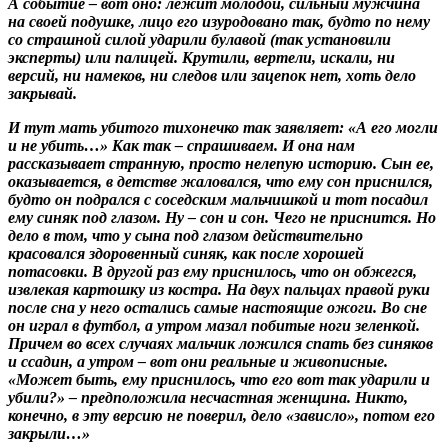
А событие – вот оно: лежит молодой, сильный мужчина
на своей подушке, лицо его изуродовано так, будто по нему
со страшной силой ударили булавой (так установили
эксперты) или палицей. Крутили, вертели, искали, ни
версий, ни намеков, ни следов или зацепок нет, хоть дело
закрывай.
И тут мать убитого тихонечко так заявляет: «А его могли
и не убить…» Как так – спрашиваем. И она нам
рассказывает странную, просто нелепую историю. Сын ее,
оказывается, в детстве жаловался, что ему сон приснился,
будто он подрался с соседским мальчишкой и тот посадил
ему синяк под глазом. Ну – сон и сон. Чего не приснится. Но
дело в том, что у сына под глазом действительно
красовался здоровенный синяк, как после хорошей
потасовки. В другой раз ему приснилось, что он обжегся,
извлекая картошку из костра. На двух пальцах правой руки
после сна у него остались самые настоящие ожоги. Во сне
он играл в футбол, а утром мазал побитые ноги зеленкой.
Причем во всех случаях мальчик ложился спать без синяков
и ссадин, а утром – вот они реальные и живописные.
«Может быть, ему приснилось, что его вот так ударили и
убили?» – предположила несчастная женщина. Никто,
конечно, в эту версию не поверил, дело «зависло», потом его
закрыли…»