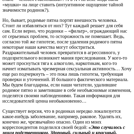
«мушки» на лице ставить (интуитивное ощущение тайной
значимости родинок?).
Но, бывает, родимые пятна портят внешность человека.
Стоит ли избавляться от них? Тут каждый решает для себя
сам. Если верно, что родинки – «фильтр», ограждающий нас
от серьезных проблем, то осторожность не помешает. Ведь,
согласно той же гипотезе, после удаления родимого пятна
некоторые наши качества могут обостриться.
Раздражительный человек превратится в агрессивного, у
подозрительного возникнет мания преследования. У кого-то
может проснуться тяга к алкоголю, наркотикам, кого-то
начнет изматывать чрезмерная сексуальная активность… Хочу
еще раз подчеркнуть – это пока лишь гипотеза, требующая
проверки и уточнений. И большого фактического материала.
Мы будем благодарны, если наши читатели, удалившие
родимое пятно и заметившие в себе необъяснимые изменения,
поделятся своими наблюдениями. Такая информация для
исследователей ценна необыкновенно…
Существует версия, что в родинках нередко локализуется
какое-нибудь заболевание, например, раковое. Удалять их,
конечно же, чрезвычайно опасно. Один из моих
корреспондентов поделился своей бедой:
«Это случилось с
моим родственником. Здоровый, сильный и красивый,