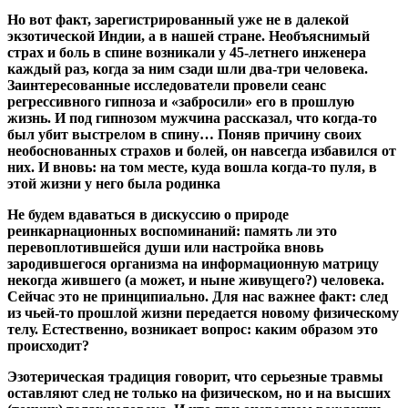
Но вот факт, зарегистрированный уже не в далекой
экзотической Индии, а в нашей стране. Необъяснимый
страх и боль в спине возникали у 45-летнего инженера
каждый раз, когда за ним сзади шли два-три человека.
Заинтересованные исследователи провели сеанс
регрессивного гипноза и «забросили» его в прошлую
жизнь. И под гипнозом мужчина рассказал, что когда-то
был убит выстрелом в спину… Поняв причину своих
необоснованных страхов и болей, он навсегда избавился от
них. И вновь: на том месте, куда вошла когда-то пуля, в
этой жизни у него была родинка
Не будем вдаваться в дискуссию о природе
реинкарнационных воспоминаний: память ли это
перевоплотившейся души или настройка вновь
зародившегося организма на информационную матрицу
некогда жившего (а может, и ныне живущего?) человека.
Сейчас это не принципиально. Для нас важнее факт: след
из чьей-то прошлой жизни передается новому физическому
телу. Естественно, возникает вопрос: каким образом это
происходит?
Эзотерическая традиция говорит, что серьезные травмы
оставляют след не только на физическом, но и на высших