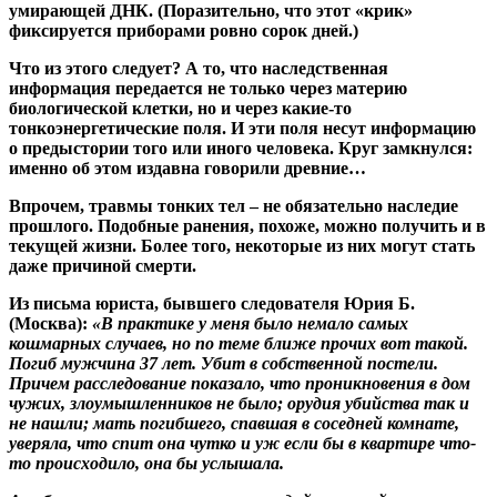
умирающей ДНК. (Поразительно, что этот «крик»
фиксируется приборами ровно сорок дней.)
Что из этого следует? А то, что наследственная
информация передается не только через материю
биологической клетки, но и через какие-то
тонкоэнергетические поля. И эти поля несут информацию
о предыстории того или иного человека. Круг замкнулся:
именно об этом издавна говорили древние…
Впрочем, травмы тонких тел – не обязательно наследие
прошлого. Подобные ранения, похоже, можно получить и в
текущей жизни. Более того, некоторые из них могут стать
даже причиной смерти.
Из письма юриста, бывшего следователя Юрия Б.
(Москва):
«В практике у меня было немало самых
кошмарных случаев, но по теме ближе прочих вот такой.
Погиб мужчина 37 лет. Убит в собственной постели.
Причем расследование показало, что проникновения в дом
чужих, злоумышленников не было; орудия убийства так и
не нашли; мать погибшего, спавшая в соседней комнате,
уверяла, что спит она чутко и уж если бы в квартире что-
то происходило, она бы услышала.