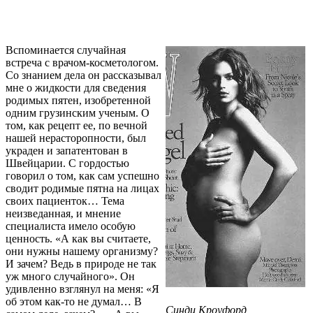
Вспоминается случайная
встреча с врачом-косметологом.
Со знанием дела он рассказывал
мне о жидкости для сведения
родимых пятен, изобретенной
одним грузинским ученым. О
том, как рецепт ее, по вечной
нашей нерасторопности, был
украден и запатентован в
Швейцарии. С гордостью
говорил о том, как сам успешно
сводит родимые пятна на лицах
своих пациенток… Тема
неизведанная, и мнение
специалиста имело особую
ценность. «А как вы считаете,
они нужны нашему организму?
И зачем? Ведь в природе не так
уж много случайного». Он
удивленно взглянул на меня: «Я
об этом как-то не думал… В
Синди Кроуфорд