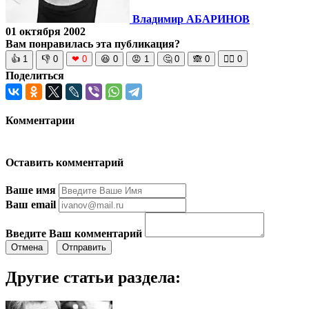
Владимир АБАРИНОВ
01 октября 2002
Вам понравилась эта публикация?
👍
1
👎
0
❤
0
😆
0
😡
1
🤔
0
🙈
0
🧘‍♀️
0
Поделиться
Комментарии
Оставить комментарий
Ваше имя
Ваш email
Введите Ваш комментарий
Отмена
Отправить
Другие статьи раздела: