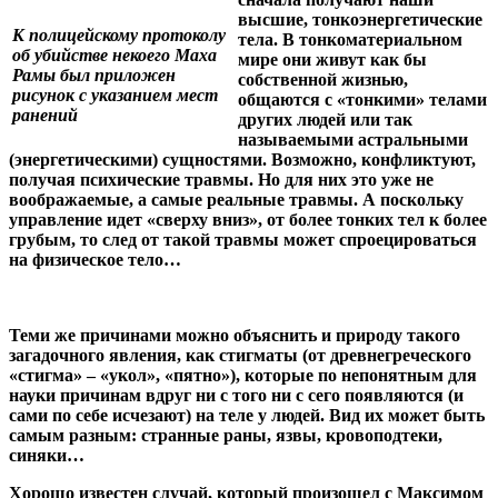
высшие, тонкоэнергетические
К полицейскому протоколу
тела. В тонкоматериальном
об убийстве некоего Маха
мире они живут как бы
Рамы был приложен
собственной жизнью,
рисунок с указанием мест
общаются с «тонкими» телами
ранений
других людей или так
называемыми астральными
(энергетическими) сущностями. Возможно, конфликтуют,
получая психические травмы. Но для них это уже не
воображаемые, а самые реальные травмы. А поскольку
управление идет «сверху вниз», от более тонких тел к более
грубым, то след от такой травмы может спроецироваться
на физическое тело…
Теми же причинами можно объяснить и природу такого
загадочного явления, как
стигматы
(от древнегреческого
«стигма» – «укол», «пятно»), которые по непонятным для
науки причинам вдруг ни с того ни с сего появляются (и
сами по себе исчезают) на теле у людей. Вид их может быть
самым разным: странные раны, язвы, кровоподтеки,
синяки…
Хорошо известен случай, который произошел с Максимом