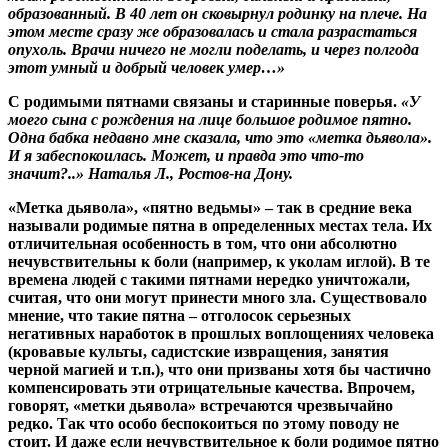
образованный. В 40 лет он сковырнул родинку на плече. На
этом месте сразу же образовалась и стала разрастаться
опухоль. Врачи ничего не могли поделать, и через полгода
этот умный и добрый человек умер…»
С родимыми пятнами связаны и старинные поверья.
«У
моего сына с рождения на лице большое родимое пятно.
Одна бабка недавно мне сказала, что это «метка дьявола».
И я забеспокоилась. Может, и правда это что-то
значит?..» Наталья Л., Ростов-на Дону.
«Метка дьявола», «пятно ведьмы» – так в средние века
называли родимые пятна в определенных местах тела. Их
отличительная особенность в том, что они абсолютно
нечувствительны к боли (например, к уколам иглой). В те
времена людей с такими пятнами нередко уничтожали,
считая, что они могут принести много зла. Существовало
мнение, что такие пятна – отголосок серьезных
негативных наработок в прошлых воплощениях человека
(кровавые культы, садистские извращения, занятия
черной магией и т.п.), что они призваны хотя бы частично
компенсировать эти отрицательные качества. Впрочем,
говорят, «метки дьявола» встречаются чрезвычайно
редко. Так что особо беспокоиться по этому поводу не
стоит. И даже если нечувствительное к боли родимое пятно