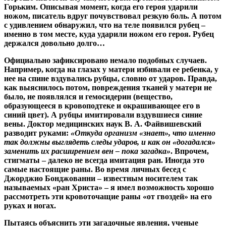
Горьким. Описывая момент, когда его героя ударили
ножом, писатель вдруг почувствовал резкую боль. А потом
с удивлением обнаружил, что на теле появился рубец –
именно в том месте, куда ударили ножом его героя. Рубец
держался довольно долго…
Официально зафиксировано немало подобных случаев.
Например, когда на глазах у матери избивали ее ребенка, у
нее на спине вздувались рубцы, словно от ударов. Правда,
как выяснилось потом, повреждения тканей у матери не
было, не появлялся и гемосидерин (вещество,
образующееся в кровоподтеке и окрашивающее его в
синий цвет). А рубцы имитировали вздувшиеся синие
вены. Доктор медицинских наук В. А. Файвишевский
разводит руками:
«Откуда организм «знает», что именно
так должны выглядеть следы ударов, и как он «догадался»
заменить их расширением вен – пока загадка»
. Впрочем,
стигматы – далеко не всегда имитация ран. Иногда это
самые настоящие раны. Во время личных бесед с
Джорджио Бонджованни – известным носителем так
называемых «ран Христа» – я имел возможность хорошо
рассмотреть эти кровоточащие раны «от гвоздей» на его
руках и ногах.
Пытаясь объяснить эти загадочные явления, ученые