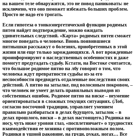
на вашем теле обнаружится, это не повод паниковать: не
исключено, что оно поможет избежать больших проблем.
Просто не надо его трогать.
Если гипотеза о тонкоэнергетической функции родимых
пятен найдет подтверждение, можно ожидать
удивительных следствий. «Карта» родимых пятен сможет
многое поведать о человеке. Вновь появившиеся
пятнышки расскажут о болезнях, приобретенных в этой
жизни или еще только зарождающихся. А вот врожденные
проинформируют о наследственных особенностях и даже
помогут предугадать судьбу. Кстати, на Востоке считается,
что большое родимое пятно на лбу говорит о том, что
человека ждут превратности судьбы из-за его
неспособности предвидеть отдаленные последствия своих
действий. А пятно на затылке, под волосяным покровом, –
что человек не умеет делать правильных выводов из
собственных ошибок. Родимое пятно на виске – неумение
ориентироваться в сложных текущих ситуациях. (Лоб,
согласно восточной традиции, управляет умением
правильно разбираться в делах будущего, затылок – в
делах прошлого, виски – в делах настоящего.) Родинка на
носу, чуть ниже уровня глаз, «посплетничает» о трудностях
взаимодействия ее хозяина с противоположным полом.
Родинки в ушной раковине, на груди, руках, ногах… Все