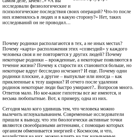
самом деле, зачем?..» «А вы
исследовали физиологические и
психологические последствия своих операций? Что-то после
них изменялось в людях и в какую сторону?» Нет, таких
исследований он не проводил…
Почему родинки располагаются в тех, а не иных местах?
Почему «карта» расположения этих «созвездий» у каждого
человека своя и не повторяется у других людей? Почему
некоторые родинки – врожденные, а некоторые появляются в
течение жизни? Почему к старости их становится больше, но
некоторые вдруг бесследно исчезают? И еще. Почему одни
родинки плоские, а другие – выпуклые или иногда – как
приклеенные к телу шарики? И отчего после удаления
родинок некоторые люди быстро умирают?.. Вопросов много.
Ответов мало. Но кое-какие гипотезы все же имеются, и
весьма любопытные. Вот, к примеру, одна из них.
Сегодня мало кого удивишь тем, что человека можно
вылечить иглоукалыванием. Современные исследователи
пришли к выводу, что эти биологически активные точки
являются своеобразными антеннами, с помощью которых
организм обменивается энергией с Космосом, и что,
воздействуя на них, можно влиять на так называемые