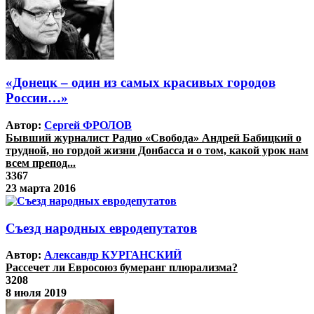
«Донецк – один из самых красивых городов
России…»
Автор:
Сергей ФРОЛОВ
Бывший журналист Радио «Свобода» Андрей Бабицкий о
трудной, но гордой жизни Донбасса и о том, какой урок нам
всем препод...
3367
23 марта 2016
Съезд народных евродепутатов
Автор:
Александр КУРГАНСКИЙ
Рассечет ли Евросоюз бумеранг плюрализма?
3208
8 июля 2019