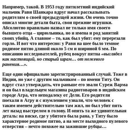
Например, такой. В 1953 году пятилетний индийский
мальчик Рави Шанкара вдруг начал рассказывать
родителям о своей предыдущей жизни. Он очень точно
описал многие детали быта, свои прежние игрушки.
Абсолютно правильно назвал не только имя своего
бывшего отца – цирюльника, но и имена и род занятий
своих убийц. А главное – то, как был убит: ему перерезали
горло. И вот что интересно: у Рави на шее было темное
родимое пятно длиной около 5 см и шириной 6 мм. По
описанию исследователей, рубец вокруг пятна
«выглядел
как настоящий, но старый шрам… от ножевого
ранения…».
Еще один официально зарегистрированный случай. Тоже в
Индии, но уже с другим мальчиком – по имени Титу. Он
вдруг стал утверждать, что раньше его звали Суреж Варма
и он был владельцем магазина радиотоваров в индийском
городе Агра, что неподалеку от Дели. Его родители
поехали в Агру и с изумлением узнали, что человек с
таким именем действительно там жил, но был убит пять
лет назад выстрелом в голову. И опять та же удивительная
деталь: на виске, где у убитого была рана, у Титу было
характерное родимое пятно, а на месте выходного пулевого
отверстия – нечто похожее на зажившие рубцы…