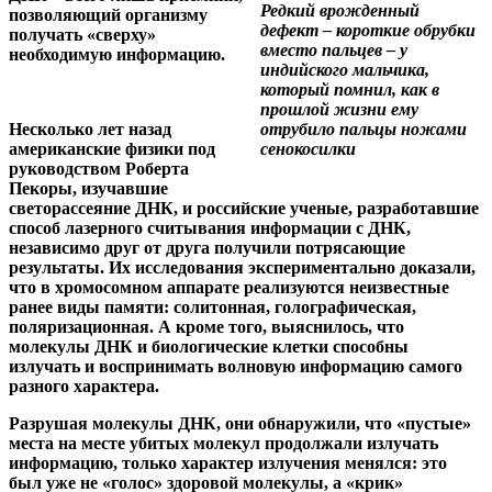
Редкий врожденный
позволяющий организму
дефект – короткие обрубки
получать «сверху»
вместо пальцев – у
необходимую информацию.
индийского мальчика,
который помнил, как в
прошлой жизни ему
Несколько лет назад
отрубило пальцы ножами
американские физики под
сенокосилки
руководством Роберта
Пекоры, изучавшие
светорассеяние ДНК, и российские ученые, разработавшие
способ лазерного считывания информации с ДНК,
независимо друг от друга получили потрясающие
результаты. Их исследования экспериментально доказали,
что в хромосомном аппарате реализуются неизвестные
ранее виды памяти: солитонная, голографическая,
поляризационная. А кроме того, выяснилось, что
молекулы ДНК и биологические клетки способны
излучать и воспринимать волновую информацию самого
разного характера.
Разрушая молекулы ДНК, они обнаружили, что «пустые»
места на месте убитых молекул продолжали излучать
информацию, только характер излучения менялся: это
был уже не «голос» здоровой молекулы, а «крик»