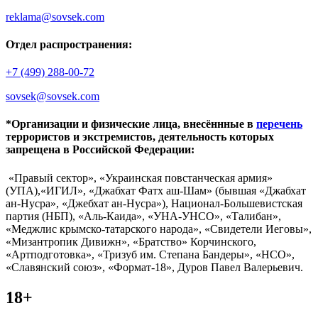
reklama@sovsek.com
Отдел распространения:
+7 (499) 288-00-72
sovsek@sovsek.com
*Организации и физические лица, внесённные в
перечень
террористов и экстремистов, деятельность которых
запрещена в Российской Федерации:
«Правый сектор», «Украинская повстанческая армия»
(УПА),«ИГИЛ», «Джабхат Фатх аш-Шам» (бывшая «Джабхат
ан-Нусра», «Джебхат ан-Нусра»), Национал-Большевистская
партия (НБП), «Аль-Каида», «УНА-УНСО», «Талибан»,
«Меджлис крымско-татарского народа», «Свидетели Иеговы»,
«Мизантропик Дивижн», «Братство» Корчинского,
«Артподготовка», «Тризуб им. Степана Бандеры», «НСО»,
«Славянский союз», «Формат-18», Дуров Павел Валерьевич.
18+