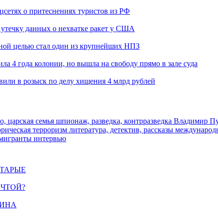
оцсетях о притеснениях туристов из РФ
утечку данных о нехватке ракет у США
ьной целью стал один из крупнейших НПЗ
ла 4 года колонии, но вышла на свободу прямо в зале суда
вили в розыск по делу хищения 4 млрд рублей
о, царская семья
шпионаж, разведка, контрразведка
Владимир П
торическая
терроризм
литература, детектив, рассказы
международ
 мигранты
интервью
СТАРЫЕ
ЕЧТОЙ?
ЩИНА