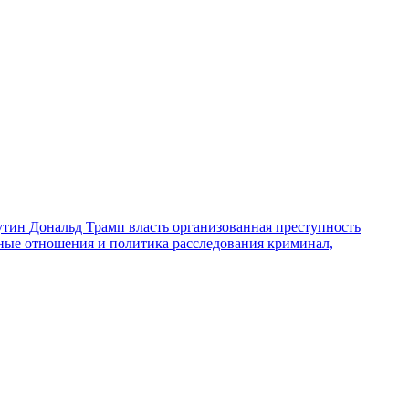
утин
Дональд Трамп
власть
организованная преступность
ные отношения и политика
расследования
криминал,