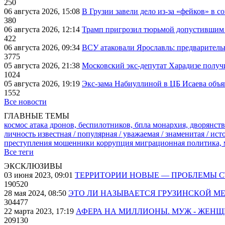
250
06 августа 2026, 15:08
В Грузии завели дело из-за «фейков» в с
380
06 августа 2026, 12:14
Трамп пригрозил тюрьмой допустившим 
422
06 августа 2026, 09:34
ВСУ атаковали Ярославль: предварител
3775
05 августа 2026, 21:38
Московский экс-депутат Харадизе получи
1024
05 августа 2026, 19:19
Экс-зама Набиуллиной в ЦБ Исаева объя
1552
Все новости
ГЛАВНЫЕ ТЕМЫ
космос
атака дронов, беспилотников, бпла
монархия, дворянств
личность известная / популярная / уважаемая / знаменитая / ис
преступления
мошенники
коррупция
миграционная политика,
Все теги
ЭКСКЛЮЗИВЫ
03 июня 2023, 09:01
ТЕРРИТОРИИ НОВЫЕ — ПРОБЛЕМЫ 
190520
28 мая 2024, 08:50
ЭТО ЛИ НАЗЫВАЕТСЯ ГРУЗИНСКОЙ М
304477
22 марта 2023, 17:19
АФЕРА НА МИЛЛИОНЫ. МУЖ - ЖЕН
209130