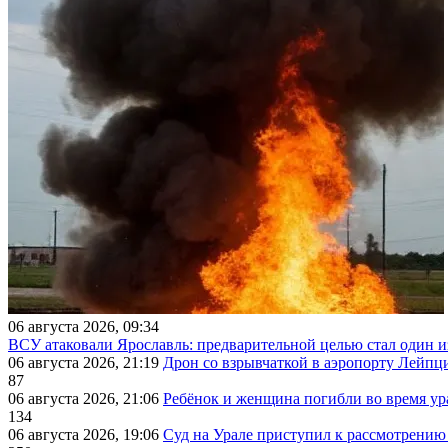
06 августа 2026, 09:34
ВСУ атаковали Ярославль: предварительной целью стал один
06 августа 2026, 21:19
Дрон со взрывчаткой в аэропорту Лейпци
87
06 августа 2026, 21:06
Ребёнок и женщина погибли во время ур
134
06 августа 2026, 19:06
Суд на Урале приступил к рассмотрени