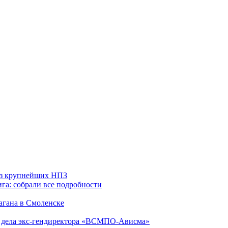
 из крупнейших НПЗ
га: собрали все подробности
агана в Смоленске
ю дела экс-гендиректора «ВСМПО-Ависма»