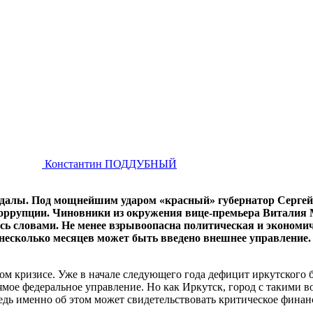
Константин ПОДДУБНЫЙ
андалы. Под мощнейшим ударом «красный» губернатор Серге
оррупции. Чиновники из окружения вице-премьера Виталия 
сь словами. Не менее взрывоопасна политическая и экономич
 несколько месяцев может быть введено внешнее управление.
вом кризисе. Уже в начале следующего года дефицит иркутског
мое федеральное управление. Но как Иркутск, город с такими в
едь именно об этом может свидетельствовать критическое финан