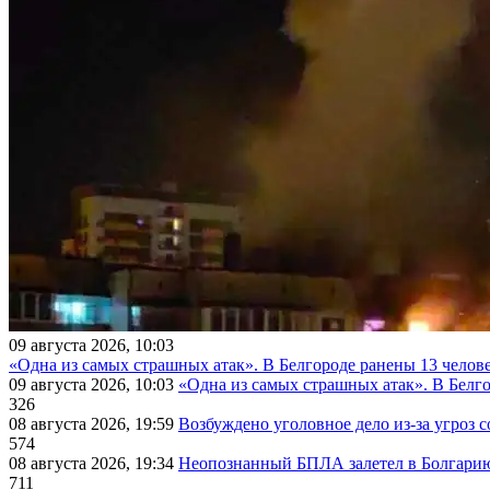
09 августа 2026, 10:03
«Одна из самых страшных атак». В Белгороде ранены 13 челове
09 августа 2026, 10:03
«Одна из самых страшных атак». В Белго
326
08 августа 2026, 19:59
Возбуждено уголовное дело из-за угроз 
574
08 августа 2026, 19:34
Неопознанный БПЛА залетел в Болгарию 
711