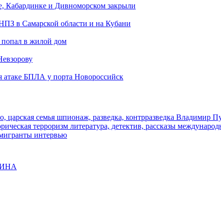
е, Кабардинке и Дивноморском закрыли
 НПЗ в Самарской области и на Кубани
 попал в жилой дом
Невзорову
я атаке БПЛА у порта Новороссийск
о, царская семья
шпионаж, разведка, контрразведка
Владимир П
торическая
терроризм
литература, детектив, рассказы
международ
 мигранты
интервью
ЩИНА