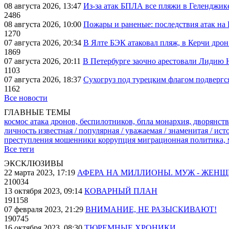
08 августа 2026, 13:47
Из-за атак БПЛА все пляжи в Геленджик
2486
08 августа 2026, 10:00
Пожары и раненые: последствия атак на
1270
07 августа 2026, 20:34
В Ялте БЭК атаковал пляж, в Керчи дрон
1869
07 августа 2026, 20:11
В Петербурге заочно арестовали Лидию 
1103
07 августа 2026, 18:37
Сухогруз под турецким флагом подвергс
1162
Все новости
ГЛАВНЫЕ ТЕМЫ
космос
атака дронов, беспилотников, бпла
монархия, дворянств
личность известная / популярная / уважаемая / знаменитая / ис
преступления
мошенники
коррупция
миграционная политика,
Все теги
ЭКСКЛЮЗИВЫ
22 марта 2023, 17:19
АФЕРА НА МИЛЛИОНЫ. МУЖ - ЖЕН
210034
13 октября 2023, 09:14
КОВАРНЫЙ ПЛАН
191158
07 февраля 2023, 21:29
ВНИМАНИЕ, НЕ РАЗЫСКИВАЮТ!
190745
16 октября 2023, 08:30
ТЮРЕМНЫЕ ХРОНИКИ