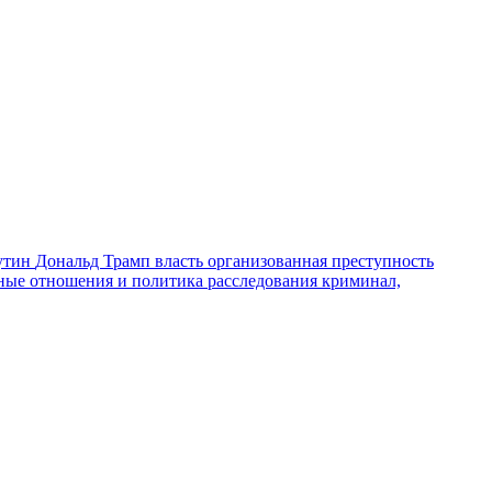
утин
Дональд Трамп
власть
организованная преступность
ные отношения и политика
расследования
криминал,