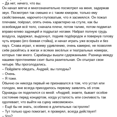
– Да нет, ничего, что вы.
Он начал мягче и многозначительно посмотрел на меня, задержав
звук. Посмотрел так смешно и с таким юмором, только ему
свойственным, нарочито-глуповатым, что я засмеялся. Он пожал
плечами, поёрзал, опять очень характерно на стуле, как бы
освобождая всё тело, сначала плечи, потом талию, потом подвигал
вправо-влево задницей и подрыгал ногами. Набрал полную грудь
воздуха, задержал, выдохнул, подняв подбородок и повeрнув голову
чуть вправо (его боевая стойка), и начал играть уже всерьёз и без
пауз. Слава играл, к моему удивлению, очень камерно, не позволяя
себе разойтись в жигах и всяких весёлых и театральных номерах,
которых там много. Сарабанды вышли сдержанными. Разница между
нашими прочтениями сюит была разительная. Он отыграл свои
четыре. Мы проголодались.
– Пойдёмте обедать, Андрей, вы голодны?
– Очень.
– Я тоже.
Обычно он никогда первый не признавался в том, что устал или
голоден, мне всегда приходилось первому заявлять об этом.
Однажды он поделился со мной: «Андрей, знаете, бывает особое
состояние перед концертом, когда усталость или сонливость так
одолевает, что выйти на сцену невозможно».
– Ещё бы не знать, особенно в длительных гастролях!
– Тут только одно помогает, я проверял, всегда действует!
– Что?