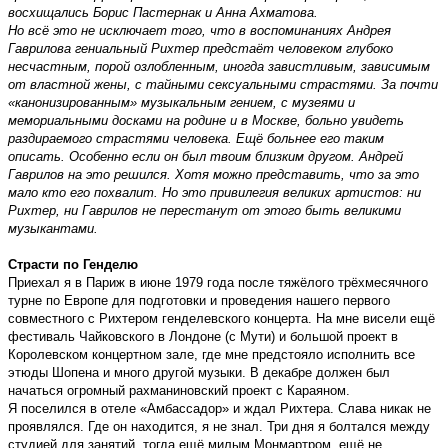
восхищались Борис Пастернак и Анна Ахматова.
Но всё это не исключает того, что в воспоминаниях Андрея
Гаврилова гениальный Рихтер предстаёт человеком глубоко
несчастным, порой озлобленным, иногда завистливым, зависимым
от властной жены, с тайными сексуальными страстями. За почти
«канонизированным» музыкальным гением, с музеями и
мемориальными досками на родине и в Москве, больно увидеть
раздираемого страстями человека. Ещё больнее его таким
описать. Особенно если он был твоим близким другом. Андрей
Гаврилов на это решился. Хотя можно представить, что за это
мало кто его похвалит. Но это привилегия великих артистов: ни
Рихтер, ни Гаврилов не перестанут от этого быть великими
музыкантами.
Страсти по Генделю
Приехал я в Париж в июне 1979 года после тяжёлого трёхмесячного
турне по Европе для подготовки и проведения нашего первого
совместного с Рихтером генделевского концерта. На мне висели ещё
фестиваль Чайковского в Лондоне (с Мути) и большой проект в
Королевском концертном зале, где мне предстояло исполнить все
этюды Шопена и много другой музыки. В декабре должен был
начаться огромный рахманиновский проект с Караяном.
Я поселился в отеле «Амбассадор» и ждал Рихтера. Слава никак не
проявлялся. Где он находится, я не знал. Три дня я болтался между
студией для занятий, тогда ещё милым Монмартром, ещё не