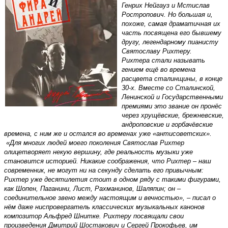
Генрих Нейгауз и Мстислав
Ростропович. Но большая и,
похоже, самая драматичная их
часть посвящена его бывшему
другу, легендарному пианисту
Святославу Рихтеру.
Рихтера стали называть
гением ещё во времена
расцвета сталинщины, в конце
30-х. Вместе со Сталинской,
Ленинской и Государственными
премиями это звание он пронёс
через хрущёвские, брежневские,
андроповские и горбачёвские
времена, с ним же и остался во временах уже «антисоветских».
«Для многих людей моего поколения Святослав Рихтер
олицетворяет некую вершину, где реальность музыки уже
становится историей. Никакие соображения, что Рихтер – наш
современник, не могут ни на секунду сделать его привычным:
Рихтер уже десятилетия стоит в одном ряду с такими фигурами,
как Шопен, Паганини, Лист, Рахманинов, Шаляпин; он –
соединительное звено между настоящим и вечностью», – писал о
нём даже ниспровергатель классических музыкальных канонов
композитор Альфред Шнитке. Рихтеру посвящали свои
произведения Дмитрий Шостакович и Сергей Прокофьев, им