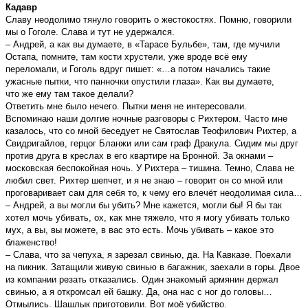
Кадавр
Славу неодолимо тянуло говорить о жестокостях. Помню, говорили
мы о Гоголе. Слава и тут не удержался.
– Андрей, а как вы думаете, в «Тарасе Бульбе», там, где мучили
Остапа, помните, там кости хрустели, уже вроде всё ему
переломали, и Гоголь вдруг пишет: «…а потом начались такие
ужасные пытки, что панночки опустили глаза». Как вы думаете,
что же ему там такое делали?
Ответить мне было нечего. Пытки меня не интересовали.
Вспоминаю наши долгие ночные разговоры с Рихтером. Часто мне
казалось, что со мной беседует не Святослав Теофилович Рихтер, а
Свидригайлов, герцог Бланжи или сам граф Дракула. Сидим мы друг
против друга в креслах в его квартире на Бронной. За окнами –
московская беспокойная ночь. У Рихтера – тишина. Темно, Слава не
любил свет. Рихтер шепчет, и я не знаю – говорит он со мной или
проговаривает сам для себя то, к чему его влечёт неодолимая сила…
– Андрей, а вы могли бы убить? Мне кажется, могли бы! Я бы так
хотел мочь убивать, ох, как мне тяжело, что я могу убивать только
мух, а вы, вы можете, в вас это есть. Мочь убивать – какое это
блаженство!
– Слава, что за чепуха, я зарезал свинью, да. На Кавказе. Поехали
на пикник. Затащили живую свинью в багажник, заехали в горы. Двое
из компании резать отказались. Один знакомый армянин держал
свинью, а я откромсал ей башку. Да, она нас с ног до головы…
Отмылись. Шашлык приготовили. Вот моё убийство.