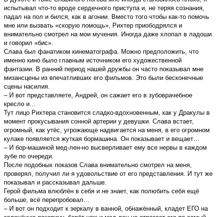
испытывал что-то вроде сердечного приступа и, не теряя сознания,
падал на пол и бился, как в агонии. Вместо того чтобы как-то помочь
мне или вызвать «скорую помощь», Рихтер приободрялся и
внимательно смотрел на мои мучения. Иногда даже хлопал в ладоши
и говорил «бис».
Слава был фанатиком кинематографа. Можно предположить, что
именно кино было главным источником его художественной
фантазии. В ранний период нашей дружбы он часто показывал мне
мизансцены из впечатливших его фильмов. Это были бесконечные
сцены насилия.
– И вот представляете, Андрей, он сажает его в зубоврачебное
кресло и…
Тут лицо Рихтера становится сладко-вдохновенным, как у Дракулы в
момент прокусывания сонной артерии у девушки. Слава встает,
огромный, как утёс, угрожающе надвигается на меня, в его огромном
кулаке появляется жуткая бормашина. Он показывает и вещает…
– И бор-машиной мед-лен-но высверливает ему все нервы в каждом
зубе по очереди.
После подобных показов Слава внимательно смотрел на меня,
проверял, получил ли я удовольствие от его представления. И тут же
показывал и рассказывал дальше.
Герой фильма влюблён в себя и не знает, как полюбить себя ещё
больше, всё перепробовал…
– И вот он подходит к зеркалу в ванной, обнажённый, кладет ЕГО на