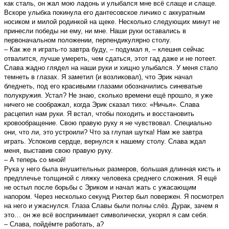
как сталь, он жал мою ладонь и улыбался мне всё слаще и слаще.
Вскоре улыбка покинула его дантесовское личико с аккуратным
носиком и милой родинкой на щеке. Несколько следующих минут не
принесли победы ни ему, ни мне. Наши руки оставались в
первоначальном положении, перпендикулярно столу.
– Как же я играть-то завтра буду, – подумал я, – клешня сейчас
отвалится, лучше умереть, чем сдаться, этот гад даже и не потеет.
Слава жадно глядел на наши руки и хищно улыбался. У меня стало
темнеть в глазах. Я заметил (и возликовал), что Эрик начал
бледнеть, под его красивыми глазами обозначились синеватые
полукружия. Устал? Не знаю, сколько времени ещё прошло, я уже
ничего не соображал, когда Эрик сказал тихо: «Ничья». Слава
расцепил нам руки. Я встал, чтобы походить и восстановить
кровообращение. Свою правую руку я не чувствовал. Специально
они, что ли, это устроили? Что за глупая шутка! Нам же завтра
играть. Успокоив сердце, вернулся к нашему столу. Слава ждал
меня, выставив свою правую руку.
– А теперь со мной!
Рука у него была внушительных размеров, большая длинная кисть и
предплечье толщиной с ляжку человека среднего сложения. Я ещё
не остыл после борьбы с Эриком и начал жать с ужасающим
напором. Через несколько секунд Рихтер был повержен. Я посмотрел
на него и ужаснулся. Глаза Славы были полны слёз. Дурак, зачем я
это… он же всё воспринимает символически, укорял я сам себя.
– Слава, пойдёмте работать, а?