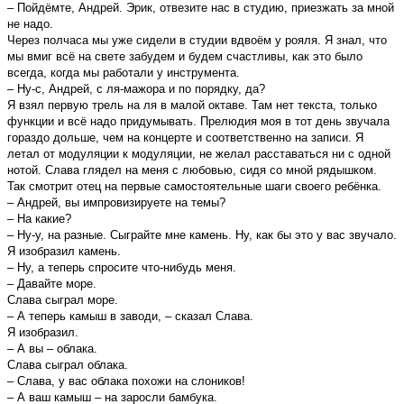
– Пойдёмте, Андрей. Эрик, отвезите нас в студию, приезжать за мной
не надо.
Через полчаса мы уже сидели в студии вдвоём у рояля. Я знал, что
мы вмиг всё на свете забудем и будем счастливы, как это было
всегда, когда мы работали у инструмента.
– Ну-с, Андрей, с ля-мажора и по порядку, да?
Я взял первую трель на ля в малой октаве. Там нет текста, только
функции и всё надо придумывать. Прелюдия моя в тот день звучала
гораздо дольше, чем на концерте и соответственно на записи. Я
летал от модуляции к модуляции, не желал расставаться ни с одной
нотой. Слава глядел на меня с любовью, сидя со мной рядышком.
Так смотрит отец на первые самостоятельные шаги своего ребёнка.
– Андрей, вы импровизируете на темы?
– На какие?
– Ну-у, на разные. Сыграйте мне камень. Ну, как бы это у вас звучало.
Я изобразил камень.
– Ну, а теперь спросите что-нибудь меня.
– Давайте море.
Слава сыграл море.
– А теперь камыш в заводи, – сказал Слава.
Я изобразил.
– А вы – облака.
Слава сыграл облака.
– Слава, у вас облака похожи на слоников!
– А ваш камыш – на заросли бамбука.