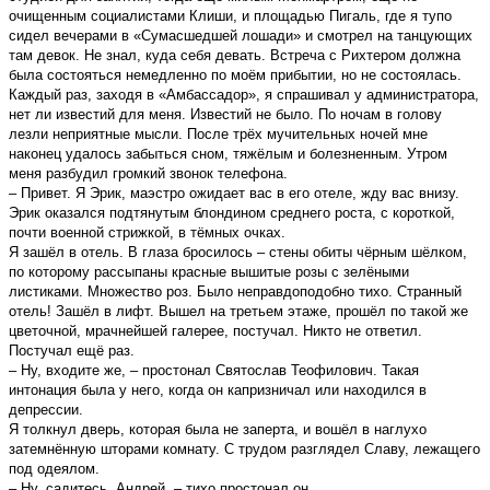
очищенным социалистами Клиши, и площадью Пигаль, где я тупо
сидел вечерами в «Сумасшедшей лошади» и смотрел на танцующих
там девок. Не знал, куда себя девать. Встреча с Рихтером должна
была состояться немедленно по моём прибытии, но не состоялась.
Каждый раз, заходя в «Амбассадор», я спрашивал у администратора,
нет ли известий для меня. Известий не было. По ночам в голову
лезли неприятные мысли. После трёх мучительных ночей мне
наконец удалось забыться сном, тяжёлым и болезненным. Утром
меня разбудил громкий звонок телефона.
– Привет. Я Эрик, маэстро ожидает вас в его отеле, жду вас внизу.
Эрик оказался подтянутым блондином среднего роста, с короткой,
почти военной стрижкой, в тёмных очках.
Я зашёл в отель. В глаза бросилось – стены обиты чёрным шёлком,
по которому рассыпаны красные вышитые розы с зелёными
листиками. Множество роз. Было неправдоподобно тихо. Странный
отель! Зашёл в лифт. Вышел на третьем этаже, прошёл по такой же
цветочной, мрачнейшей галерее, постучал. Никто не ответил.
Постучал ещё раз.
– Ну, входите же, – простонал Святослав Теофилович. Такая
интонация была у него, когда он капризничал или находился в
депрессии.
Я толкнул дверь, которая была не заперта, и вошёл в наглухо
затемнённую шторами комнату. С трудом разглядел Славу, лежащего
под одеялом.
– Ну, садитесь, Андрей, – тихо простонал он.