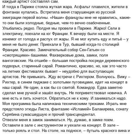
каждый артист составлял сам.
И тогда в Париже стояла жуткая жара. Асфальт плавился, жители в
фонтанах купались. Встретила меня старушенция из русской
эмиграции первой волны. «Наши» французы мне не нравились, какие-
то они были холодные, бедные, чем-то вечно озабоченные.
Улыбались редко. Полдня мы провeли в Париже. Жарко! Сели в
электричку, поехали на юг Франции. К вечеру были на месте. Я
изнемог от голода и распух от жары. Я не мог купить еду и питьё – у
меня не было денег. Приехали в Тур, бывший когда-то столицей
Франции. Красиво. Замечательный собор Сен-Гатьен со
«смотрящими» башнями. Фахверковые дома, замки, поля
вангоговские. На отшибе – большая постройка посреди деревенского
подворья, старинный сарай. Романтично, красиво, но, как это часто
на летних фестивалях бывает – неудобно для выступающих
артистов. Не привыкать. Жду встречи с Pихтером. Волнуюсь. Вижу –
Рихтер, в синем пиджаке с золотыми пуговицами, идет на концерт в
наш сарай. Не один, а как бы со свитой. Командор. Едва заметно
сделал мне ручкой и зашёл внутрь. Не поприветствовал новичка. А
мне есть и пить хочется. Обратиться не к кому. И заниматься надо.
Моя программа была напичкана техническими трюками. Играть мне
предстояло этюды Листа, фантазию «Исламей» Балакирева, сонату
Скрябина сумасшедшую и прочий трансцендентал.
Отвезли меня в замок заниматься. Ну, думаю, в замке поем.
Оставили в зале с инструментом и уехали на концерт. В зале –
только рояль и стол. На столе, на подносе, – бутыль красного вина и