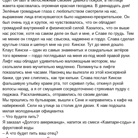
Одет он был в белоснежный смокинг дивного покроя, в петлице
жакета красовалась огромная красная гвоздика. В двенадцать дня!
Зелёные громадные глаза с любопытством смотрели на нас,
выражение лица втиснувшегося было надменно-презрительное. Он
был очень худ и хрупок, но чувствовалось, что он обладает
громадной внутренней и физической силой. Казалось, что он выше
нас ростом, хотя на самом деле он был и мне, и Славе по грудь. Тем
не менее он глядел на нас свысока, надменно и гордо. Слава сделал
круглые глаза и шепнул мне на ухо: Кински. Тут до меня дошло.
Клаус Кински – один из самых знаменитых и скaндальных актёров
того времени – гордо поглядывал на меня из-под моей правой руки.
Лифт наш обладал удивительно маломощным мотором, мы
скользили вниз мучительно медленно. Полминуты в лифте
показались мне часами. Наконец мы вылезли из этой консервной
банки, где уже слиплись, как три кильки. Слава послал Кински
фальшивую улыбку краем рта, тот скривил губы, откинул рукой
волосы назад, а я от смущения сосредоточенно стряхивал пудру с
пиджака. Раскланявшись, отправились по своим делам.
Мы прошлись по бульварам, вышли к Сене и направились к кафе на
набережной. Сели на улице за столик для двоих. К нам подошла
милая молоденькая официантка
– Что будете пить?
Я заказал «Долгого американца», напиток из смеси «Кампари-соды» и
фруктовой воды.
– А что будет пить ваш отец?