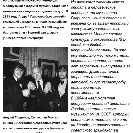
организациями (ЮНЕСКО, Кембридж,
Но похожими словами можно
Французская академия музыки, старейшая
описать и человеческие
итальянская академия «Киджана» и др.). В
особенности музыканта
1998 году Андрей Гаврилов был включён
Гаврилова – ещё в советские
компанией «Филипс» в число величайших
времена он вызывал яростный
исполнителей 20-го века. В 2000 году он
гнев у коммунистического
был занесён в «Золотой зал славы»
начальства Министерства
университетом Кембриджа.
культуры и руководства КГБ
своей «свободой и
непринуждённостью». За это
ему довольно жестоко мстили:
срывали концерты, на пять
лет запретили выступления за
границей. Даже пытались
отравить и подстроить
автомобильную катастрофу,
если верить его
воспоминаниям.
В 1984-м «великолепная
интуиция» привела Гаврилова в
Лондон, он стал первым
музыкантом из СССР, который
Андрей Гаврилов, Святослав Рихтер
решил самостоятельно жить
(Фира) и Александр Слободяник (Михайла)
на Западе, не отказываясь от
после совместного концерта в Большом
советского гражданства.