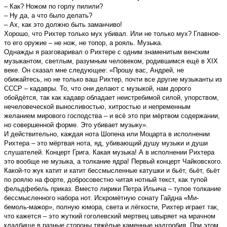
– Как? Ножом по горлу пилили?
– Ну да, а что было делать?
– Ах, как это должно быть заманчиво!
Хорошо, что Рихтер только мух убивал. Или не только мух? Главное-
то его оружие – не нож, не топор, а рояль. Музыка.
Однажды я разговаривал о Рихтере с одним знаменитым венским
музыкантом, светлым, разумным человеком, родившимся ещё в XIX
веке. Он сказал мне следующее: «Прошу вас, Андрей, не
обижайтесь, но не только ваш Рихтер, почти все другие музыканты из
ССCР – кадавры. То, что они делают с музыкой, нам дорого
обойдётся, так как кадавр обладает неистребимой силой, упорством,
нечеловеческой выносливостью, хитростью и непременным
желанием мирового господства – и всё это при мёpтвом содержании,
но совершенной форме. Это убивает музыку».
И действительно, каждая нота Шопена или Моцарта в исполнении
Рихтера – это мёртвая нота, яд, убивающий душу музыки и души
слушателей. Концерт Грига. Какая музыка! А в исполнении Рихтера
это вообще не музыка, а толкание ядра! Первый концерт Чайковского.
Какой-то жук катит и катит бессмысленные катушки и бьёт, бьёт, бьёт
по роялю на форте, добросовестно читая нотный текст, как тупой
фельдфебель приказ. Вместо лирики Петра Ильича – тупое толкание
бессмысленного набора нот. Искромётную сонату Гайдна «Ми-
бемоль-мажор», полную юмора, света и лёгкости, Рихтер играет так,
что кажется – это жуткий гоголевский мертвец швыряет на мрачном
кладбище в разные стороны тяжёлые каменные надгробия. При этом