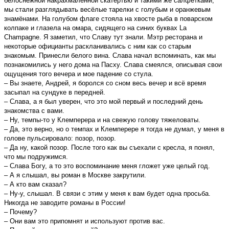
белоснежной накрахмаленной скатертью и такими же салфетками,
мы стали разглядывать весёлые тарелки с голубым и оранжевым
знамёнами. На голубом флаге стояла на хвосте рыба в поварском
колпаке и глазела на омара, сидящего на синих буквах La
Champagne. Я заметил, что Славу тут знали. Мэтр ресторана и
некоторые официанты раскланивались с ним как со старым
знакомым. Принесли белого вина. Слава начал вспоминать, как мы
познакомились у него дома на Пасху. Слава смеялся, описывая свои
ощущения того вечера и мое падение со стула.
– Вы знаете, Андрей, я боролся со сном весь вечер и всё время
засыпал на сундуке в передней.
– Слава, а я был уверен, что это мой первый и последний день
знакомства с вами.
– Ну, темпы-то у Клемперера и на свежую голову тяжеловаты.
– Да, это верно, но о темпах и Клемперере я тогда не думал, у меня в
голове пульсировало: позор, позор.
– Да ну, какой позор. После того как вы съехали с кресла, я понял,
что мы подружимся.
– Слава Богу, а то это воспоминание меня гложет уже целый год.
– А я слышал, вы роман в Москве закрутили.
– А кто вам сказал?
– Ну-у, слышал. В связи с этим у меня к вам будет одна просьба.
Никогда не заводите романы в Pоссии!
– Почему?
– Они вам это припомнят и используют против вас.