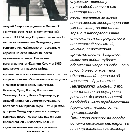
служащая пианисту
путеводной нитью в его
интерпретациях;
нерастраченное за время
интенсивного концертирования
Андрей Гаврилов родился в Москве 21
умение живо, по-юношески
сентября 1955 года в артистической
горячо и непосредственно
семье. В 1974 году Гаврилов завоевал 1-е
откликаться на прекрасное в
место на знаменитом Международном
исполняемой музыке. И,
конкурсе им. Чайковского, тем самым
конечно, великолепная
обратив на себя внимание всего
артистичность. Гаврилов,
музыкального мира. После его
каким его видит публика,
выступления в «Карнеги-Холл» в 1985
абсолютно уверен в себе – это
году газета «Нью-Йорк Таймс»
плюс. У него открытый,
провозгласила его «величайшим артистoм
общительный сценический
современности». Он постоянно выступает
характер – другой плюс.
с такими дирижёрами, как Аббадо,
Немаловажно, наконец, и то,
Хайтинк, Мути, Озава, Светланов,
что на сцене он внутренне
Тенштедт, Рэттл, Невил Маринер и др.
раскован, держится со всей
Андрей Гаврилов удостоен буквально
свободой и непринуждённостью
всех главных призов мира – от «Грэмми»
(временами, может быть,
до приза Международной ассоциации
чрезмерными)».
критиков IRCA. Несколько раз он был
Эти слова сказаны по поводу
провoзглашён «человеком года» и
исполнительского мастерства
«лучшим пианистом мира» разными
ныне прославленного маэстро.