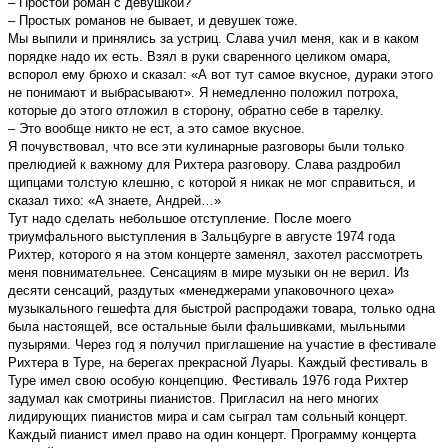
– Простой роман с девушкой?
– Простых романов не бывает, и девушек тоже.
Мы выпили и принялись за устриц. Слава учил меня, как и в каком
порядке надо их есть. Взял в руки сваренного целиком омара,
вспорол ему брюхо и сказал: «А вот тут самое вкусное, дураки этого
не понимают и выбрасывают». Я немедленно положил потроха,
которые до этого отложил в сторону, обратно себе в тарелку.
– Это вообще никто не ест, а это самое вкусное.
Я почувствовал, что все эти кулинарные разговоры были только
прелюдией к важному для Рихтера разговору. Слава раздробил
щипцами толстую клешню, с которой я никак не мог справиться, и
сказал тихо: «А знаете, Андрей…»
Тут надо сделать небольшое отступление. После моего
триумфального выступления в Зальцбурге в августе 1974 года
Pихтер, которого я на этом концерте заменял, захотел рассмотреть
меня повнимательнее. Сенсациям в мире музыки он не верил. Из
десяти сенсаций, раздутых «менеджерами упаковочного цеха»
музыкального гешефта для быстрой распродажи товара, только одна
была настоящей, все остальные были фальшивками, мыльными
пузырями. Через год я получил приглашение на участие в фестивале
Рихтера в Туре, на берегах прекрасной Луары. Каждый фестиваль в
Туре имел свою особую концепцию. Фестиваль 1976 года Рихтер
задумал как смотрины пианистов. Пригласил на него многих
лидирующих пианистов мира и сам сыграл там сольный концерт.
Каждый пианист имел право на один концерт. Программу концерта