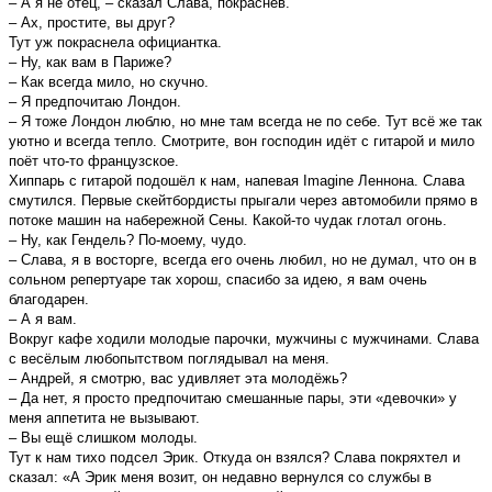
– А я не отец, – сказал Слава, покраснев.
– Ах, простите, вы друг?
Тут уж покраснела официантка.
– Ну, как вам в Париже?
– Как всегда мило, но скучно.
– Я предпочитаю Лондон.
– Я тоже Лондон люблю, но мне там всегда не по себе. Тут всё же так
уютно и всегда тепло. Смотрите, вон господин идёт с гитарой и мило
поёт что-то французское.
Хиппарь с гитарой подошёл к нам, напевая Imagine Леннона. Слава
смутился. Первые скейтбордисты прыгали через автомобили прямо в
потоке машин на набережной Сены. Какой-то чудак глотал огонь.
– Ну, как Гендель? По-моему, чудо.
– Слава, я в восторге, всегда его очень любил, но не думал, что он в
сольном репертуаре так хорош, спасибо за идею, я вам очень
благодарен.
– А я вам.
Вокруг кафе ходили молодые парочки, мужчины с мужчинами. Слава
с весёлым любопытством поглядывал на меня.
– Андрей, я смотрю, вас удивляет эта молодёжь?
– Да нет, я просто предпочитаю смешанные пары, эти «девочки» у
меня аппетита не вызывают.
– Вы ещё слишком молоды.
Тут к нам тихо подсел Эрик. Откуда он взялся? Слава покряхтел и
сказал: «А Эрик меня возит, он недавно вернулся со службы в