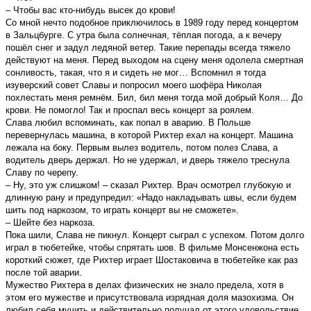
– Чтобы вас кто-нибудь высек до крови!
Со мной нечто подобное приключилось в 1989 году перед концертом
в Зальцбурге. С утра была солнечная, тёплая погода, а к вечеру
пошёл снег и задул ледяной ветер. Такие перепады всегда тяжело
действуют на меня. Перед выходом на сцену меня одолела смертная
сонливость, такая, что я и сидеть не мог… Вспомнил я тогда
изуверский совет Славы и попросил моего шофёра Николая
похлестать меня ремнём. Бил, бил меня тогда мой добрый Коля… До
крови. Не помогло! Так и проспал весь концерт за роялем.
Слава любил вспоминать, как попал в аварию. В Польше
перевернулась машина, в которой Рихтер ехал на концерт. Машина
лежала на боку. Первым вылез водитель, потом полез Слава, а
водитель дверь держал. Но не удержал, и дверь тяжело треснула
Славу по черепу.
– Ну, это уж слишком! – сказал Рихтер. Врач осмотрел глубокую и
длинную рану и предупредил: «Надо накладывать швы, если будем
шить под наркозом, то играть концерт вы не сможете».
– Шейте без наркоза.
Пока шили, Слава не пикнул. Концерт сыграл с успехом. Потом долго
играл в тюбeтейке, чтобы спрятать шов. В фильме Mонсенжoна есть
короткий сюжет, где Рихтер играет Шостаковича в тюбетейке как раз
после той аварии.
Мужество Рихтера в делах физических не знало предела, хотя в
этом его мужестве и присутствовала изрядная доля мазохизма. Он
любил себя мучить и действительно получал от этого удовольствие.