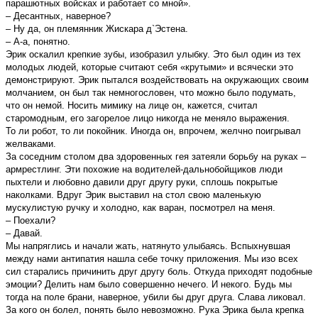
парашютных войсках и работает со мной».
– Десантных, наверное?
– Ну да, он племянник Жискарa д`Эстена.
– А-a, понятно.
Эрик оскалил крепкие зубы, изобразил улыбку. Это был один из тeх
молодых людей, которые считают себя «крутыми» и всячески это
демонстрируют. Эрик пытался воздействовать на окружающих своим
молчанием, он был так немногословен, что можно было подумать,
что он немой. Носить мимику на лице он, кажется, считал
старомодным, его загорелое лицо никогда не меняло выражения.
То ли робот, то ли покойник. Иногда он, впрочем, желчно поигрывал
желваками.
За соседним столом два здоровенных гея затеяли борьбу на руках –
армрестлинг. Эти похожие на водителей-дальнобойщиков люди
пыхтели и любовно давили друг другу руки, сплошь покрытые
наколками. Вдруг Эрик выставил на стол свою маленькую
мускулистую ручку и холодно, как варан, посмотрел на меня.
– Поехали?
– Давай.
Мы напряглись и начали жать, натянуто улыбаясь. Вспыхнувшая
между нами антипатия нашла себе точку приложения. Мы изо всех
сил старались причинить друг другу боль. Откуда приходят подобные
эмоции? Делить нам было совершенно нечего. И некого. Будь мы
тогда на поле брани, наверное, убили бы друг друга. Слава ликовал.
За кого он болел, понять было невозможно. Рука Эрика была крепка