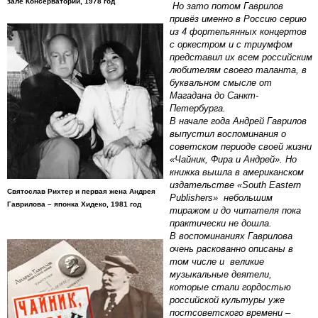
зале Консерватории, 1978 год
Но зато потом Гаврилов
привёз именно в Россию серию
из 4 фортепьянных концертов
с оркестром и с триумфом
представил их всем российским
любителям своего таланта, в
буквальном смысле от
Магадана до Санкт-
Петербурга.
В начале года Андрей Гаврилов
выпустил воспоминания о
советском периоде своей жизни
«Чайник, Фира и Андрей». Но
книжка вышла в американском
издательстве «South Eastern
Святослав Рихтер и первая жена Андрея
Publishers» небольшим
Гаврилова – японка Хидеко, 1981 год
тиражом и до читателя пока
практически не дошла.
В воспоминаниях Гаврилова
очень раскованно описаны в
том числе и великие
музыкальные деятели,
которые стали гордостью
российской культуры уже
постсоветского времени –