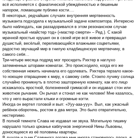
всё исполняется с фанатической убеждённостью и бешеным
напором, ломающим публике кости….
В некоторых, редчайших случаях внутренняя мертвeннocть
музыканта подходила к музыкальной задаче композитора. Интересно
было наблюдать, как раззадоривался в этом резонансном случае
музыкальный «майстер тод» («мастер смерти» – Ред.). С какой
мрачной яростью крушил он в своей игре всё живое и превращал
душистый, весёлый, переливающийся влажными соцветьями,
радостно звучащий мир в гнилую кладбищенскую мертвечину, в
самого себя…
Три-четыре месяца подряд мог просидеть Рихтер в наглухо
затемненных шторами комнатах. Это происходило, когда его же
собственная нежить начинала его одолевать. Рихтера терзало какое-
то ноющее отвращение к миру, к самому себе. Стоило лучику солнца
случайно проникнуть в плотно зашторенную комнату, как его лицо
искажалось яростной, болезненной гримасой и он издавал стон или
животное рычание. Он рычал и стонал не как человек! Мне казалось,
что у него выраcтaли клыки и огромные когти.
Иногда он вертел головой и выл: «Ууу-ааа-ууу». Выл, как ужасный
ребёнок-оборотень, ростом в два метра. Это было отвратительно,
нестерпимо.
В полной темноте Слава не издавал ни звука. Могильную тишину
нарушало только цоканье каблучков энергичной Нины Львовны,
доносящееся из её половины квартиры.
В духоте и тьме Славиного логова мне иногда становилось плохо, я