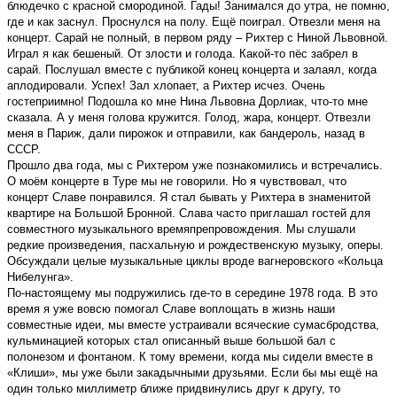
блюдечко с красной смородиной. Гады! Занимался до утра, не помню,
где и как заснул. Проснулся на полу. Ещё поиграл. Отвезли меня на
концерт. Сарай не полный, в первом ряду – Рихтер с Ниной Львовной.
Играл я как бешеный. От злости и голода. Какой-то пёс забрел в
сарай. Послушал вместе с публикой конец концерта и залаял, когда
аплодировали. Успех! Зал хлопает, а Рихтер исчез. Очень
гостеприимно! Подошла ко мне Нина Львовна Дорлиак, что-то мне
сказала. А у меня голова кружится. Голод, жара, концерт. Отвезли
меня в Париж, дали пирожок и отправили, как бандероль, назад в
СССР.
Прошло два года, мы с Рихтером уже познакомились и встречались.
О моём концерте в Туре мы не говорили. Но я чувствовал, что
концерт Славе понравился. Я стал бывать у Рихтера в знаменитой
квартире на Большой Бронной. Слава часто приглашал гостей для
совместного музыкального времяпрепровождения. Мы слушали
редкие произведения, пасхальную и рождественскую музыку, оперы.
Обсуждали целые музыкальные циклы вроде вагнеровского «Кольца
Нибелунга».
По-настоящему мы подружились где-то в середине 1978 года. В это
время я уже вовсю помогал Славе воплощать в жизнь наши
совместные идеи, мы вместе устраивали всяческие сумасбродства,
кульминацией которых стал описанный выше большой бал с
полонезом и фонтаном. К тому времени, когда мы сидели вместе в
«Клиши», мы уже были закадычными друзьями. Если бы мы ещё на
один только миллиметр ближе придвинулись друг к другу, то