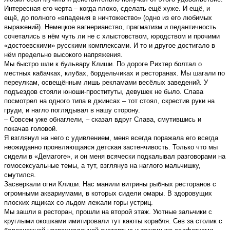
Интересная его черта – когда плохо, сделать ещё хуже. И ещё, и
ещё, до полного «впадения в ничтожество» (одно из его любимых
выражений). Немецкое вагнерианство, прагматизм и педантичность
сочетались в нём чуть ли не с хлыстовством, юродством и прочими
«достоевскими» русскими комплексами. И то и другое достигало в
нём предельно высокого напряжения.
Мы быстро шли к бульвару Клиши. По дороге Рихтер болтал о
местных кабачках, клубах, бордельчиках и ресторанах. Мы шагали по
переулкам, освещённым лишь рекламами весёлых заведений. У
подъездов стояли юноши-проституты, девушек не было. Слава
посмотрел на одного типа в джинсах – тот стоял, скрестив руки на
груди, и нагло поглядывал в нашу сторону.
– Совсем уже обнаглели, – сказал вдруг Слава, смутившись и
покачав головой.
Я взглянул на него с удивлением, меня всегда поражала его всегда
неожиданно проявляющаяся детская застенчивость. Только что мы
сидели в «Демагоге», и он меня всячески подкалывал разговорами на
гомосексуальные темы, а тут, взглянув на наглого мальчишку,
смутился.
Засверкали огни Клиши. Нас манили витрины рыбных ресторанов с
огромными аквариумами, в которых сидели омары. В здоровущих
плоских ящиках со льдом лежали горы устриц.
Мы зашли в ресторан, прошли на второй этаж. Уютные зальчики с
круглыми окошками имитировали тут каюты корабля. Сев за столик с