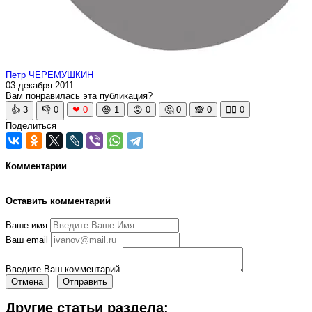
Петр ЧЕРЕМУШКИН
03 декабря 2011
Вам понравилась эта публикация?
👍
3
👎
0
❤
0
😆
1
😡
0
🤔
0
🙈
0
🧘‍♀️
0
Поделиться
Комментарии
Оставить комментарий
Ваше имя
Ваш email
Введите Ваш комментарий
Отмена
Отправить
Другие статьи раздела: