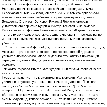
золочёную раковину, берёт нож и мед-лен-но отрезает его по самый
корень. На этом фильм кончается. Настоящее блаженство!
На лице у великого пианиста – мерзейшая плотоядная улыбка.
Пересказал он мне и «Заводной апельсин». И там его привлекали
только сцены насилия, избиений, сопровождающиеся музыкой
Бетховена. Это и был Бетховен Рихтера! Чёрного юмора и
убийственного сарказма Кубрика Рихтер, кажется, и не заметил.
Рассказывал и о фильме Пазолини «Сало, или 120 дней Содома».
Тут его влекли самые жестокие, садистские сцены – проглатывание
иголок, выкалывание глаз, изнасилования мальчиков, массовые
убийства.
– Сало – это лучший фильм! Да, эта сцена с говном, они его едят, да,
мерзкая старая проститутка жрет серебряной ложкой дерьмо с
удивительно красивого блюда. А дерьмо это наложил прыгающий
перед ней мужчина. Да, да, да – это наша жизнь, это настоящий
реализм.
Так комментировал Рихтер этот чудовищный фильм. Меня от всего
этого тошнило.
Несмотря на явную тягу к умертвлению, к смерти, Рихтер на
удивление глубоко чувствовал всё живое, подлинное. Я не знал
никого, кто бы так быстро откликался на живое. Дело было в
контрасте. Мертвяку хотелось быть живым! Иногда он тяжко стонал:
«Андрей, я не могу люби-и-и-ть, я не могу чу-у-увствовать, я ка-а-
амень, чудовище, кривое зеркало…» Это истинное лицо Рихтера
советская пропаганда умело скрывала под маской слегка ироничного,