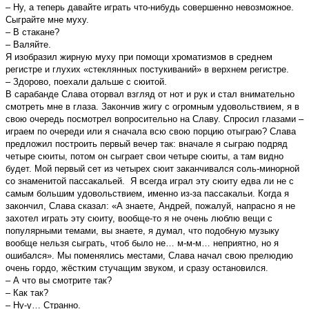
– Ну, а теперь давайте играть что-нибудь совершенно невозможное.
Сыграйте мне муху.
– В стакане?
– Валяйте.
Я изобразил жирную муху при помощи хроматизмов в среднем
регистре и глухих «стеклянных постукиваний» в верхнем регистре.
– Здорово, поехали дальше с сюитой.
В сарабанде Слава оторвал взгляд от нот и рук и стал внимательно
смотреть мне в глаза. Закончив жигу с огромным удовольствием, я в
свою очередь посмотрел вопросительно на Славу. Спросил глазами –
играем по очереди или я сначала всю свою порцию отыграю? Слава
предложил построить первый вечер так: вначале я сыграю подряд
четыре сюиты, потом он сыграет свои четыре сюиты, а там видно
будет. Мой первый сет из четырех сюит заканчивался соль-минорной
со знаменитой пассакальей. Я всегда играл эту сюиту едва ли не с
самым большим удовольствием, именно из-за пассакальи. Когда я
закончил, Слава сказал: «А знаете, Андрей, пожалуй, напрасно я не
захотел играть эту сюиту, вообще-то я не очень люблю вещи с
популярными темами, вы знаете, я думал, что подобную музыку
вообще нельзя сыграть, чтоб было не… м-м-м… неприятно, но я
ошибался». Мы поменялись местами, Слава начал свою прелюдию
очень гордо, жёстким стучащим звуком, и сразу остановился.
– А что вы смотрите так?
– Как так?
– Ну-у… Странно.