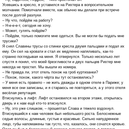
Усевшись в кресло, я уставился на Рихтера в вопросительном
молчании. Помолчали вместе, как обычно мы делали при встрече
после долгой разлуки.
– Ну что, пойдём на работу?
– Н-е-е-е-т, сегодня не хочу.
– Может, гулять пойдём?
– Пойдём, только помогите мне одеться. Вы не могли бы подать мне
трусики?
Я снял Славины трусы со спинки кресла двумя пальцами и подал их
ему. Он сел на кровати и стал их медленно напяливать, как-то
странно поглядывая на меня. Я отвернулся. Только несколько лет
спустя я понял, что моей брезгливости и двух пальцев Рихтер мне
никогда не простил. Мы вышли из номера.
– Не правда ли, этот отель похож на гроб куртизанки?
– Похож, похож, какого чёрта вы тут остановились?
– У меня есть правило – не жить дважды в одном отеле в Париже; у
меня все они записаны, и я стараюсь не повторяться, а у этого отеля
весёлая репутация.
Втиснулись в лифт. Лифт остановился на втором этаже, открылась
дверь и к нам ещё кто-то втиснулся.
– Ну, это уже слишком, – прошептал Слава и тяжело вздохнул.
Втиснувшийся к нам человек был небольшого роста. Белоснежные
седые волосы, длинные, густые и красивые. Сильно напудренное
лицо, губы напомажены так густо, что, казалось, они сочатся кровью.