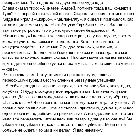
превратились бы в однотелое двухголовое чудо-юдо.
Слава сказал тихо: «А знаете, Андрей, помните тогда ваш концерт в
Туре? Я с первой ноты вашей сонаты Скарлатти понял, что мне конец.
Когда вы играли «Скарбо», «Кампанеллу», я сидел и пригибался, как
от летящих в меня пуль. «Четвёртую» Скрябина я не любил, но вы
там такое устроили, что я ужаснулся своей бездарности. А
«Кампанеллу» Гилельс тоже здорово играл, но у вас лучше, я хотел
когда-то учить, да времени стало жалко. Хотел я к вам после
концерта подойти – но не мог. Я рыдал всю ночь, и любил, и
проклинал вас. Но одно мне было понятно раз и навсегда, что моя
жизнь во всех отношениях кончена! Нам нет места на земле вдвоём,
и, что для меня особенно ужасно, если у вас – экспозиция, то у меня
– кода».
Рихтер заплакал. Я скукожился и присох к стулу, лепеча
перeсохшими губами бессмысленныe беззвучные утешения.
– А сейчас, когда вы играли Генделя, я хотел вас убить, как угодно,
но убить. Я буду к концерту всё переделывать. Вы меня испугали
ужасно. Да как же вы умудрились так сильно сделать эту чёртову
«Пассакалью»? Я её терпеть не мог, потому вам и отдал эту сюиту. И
вообще все ваши сюиты нельзя сыграть пристойно, думал я, они все
односторонние, однобокие и примитивные. А вы сделали так, что мне
надо всё переделать, чтобы весь ваш театр и драму изобразить! Вы
убили меня, убили так, как я сам хотел всех убивать. Меня нет и
больше не будет, что бы я ни делал! Я вас ненавижу!