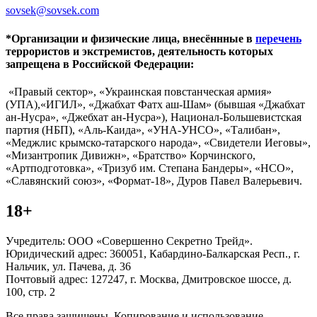
sovsek@sovsek.com
*Организации и физические лица, внесённные в
перечень
террористов и экстремистов, деятельность которых
запрещена в Российской Федерации:
«Правый сектор», «Украинская повстанческая армия»
(УПА),«ИГИЛ», «Джабхат Фатх аш-Шам» (бывшая «Джабхат
ан-Нусра», «Джебхат ан-Нусра»), Национал-Большевистская
партия (НБП), «Аль-Каида», «УНА-УНСО», «Талибан»,
«Меджлис крымско-татарского народа», «Свидетели Иеговы»,
«Мизантропик Дивижн», «Братство» Корчинского,
«Артподготовка», «Тризуб им. Степана Бандеры», «НСО»,
«Славянский союз», «Формат-18», Дуров Павел Валерьевич.
18+
Учредитель: ООО «Совершенно Секретно Трейд».
Юридический адрес: 360051, Кабардино-Балкарская Респ., г.
Нальчик, ул. Пачева, д. 36
Почтовый адрес: 127247, г. Москва, Дмитровское шоссе, д.
100, стр. 2
Все права защищены. Копирование и использование