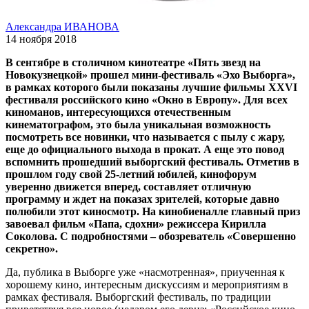
Александра ИВАНОВА
14 ноября 2018
В сентябре в столичном кинотеатре «Пять звезд на
Новокузнецкой» прошел мини-фестиваль «Эхо Выборга»,
в рамках которого были показаны лучшие фильмы XXVI
фестиваля российского кино «Окно в Европу». Для всех
киноманов, интересующихся отечественным
кинематографом, это была уникальная возможность
посмотреть все новинки, что называется с пылу с жару,
еще до официального выхода в прокат. А еще это повод
вспомнить прошедший выборгский фестиваль. Отметив в
прошлом году свой 25-летний юбилей, кинофорум
уверенно движется вперед, составляет отличную
программу и ждет на показах зрителей, которые давно
полюбили этот киносмотр. На кинобиеналле главный приз
завоевал фильм «Папа, сдохни» режиссера Кирилла
Соколова. С подробностями – обозреватель «Совершенно
секретно».
Да, публика в Выборге уже «насмотренная», приученная к
хорошему кино, интересным дискуссиям и мероприятиям в
рамках фестиваля. Выборгский фестиваль, по традиции