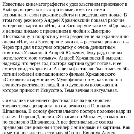
Известные кинематографисты с удовольствием приезжают в
Выборг, встречаются со зрителями, вместе с ними
вспоминают свои прежние работы и представляют новые. В
этом году режиссер Андрей Хржановский показал рабочие
материалы картины «Нос, или Заговор «не таких». «Однажды
я написал письмо с признанием в любви к Дмитрию
Шостаковичу и попросил у него разрешение на экранизацию
оперы «Нос, или Заговор «не таких», – рассказал режиссер. –
Через три дня я получил открытку с очень деликатным
ответом: «Уважаемый Андрей Юрьевич, буду рад, если вы
используете мою музыку». Андрей Хржановский выразил
надежду, что через год-полтора картина будет готова, и ее
смогут увидеть зрители. А еще на фестивале был отмечен 50-
летний юбилей анимационного фильма Хржановского
«Стеклянная гармоника». Мультфильм о том, как власть и
алчность растлевают людей, и о духовном возрождении,
которое приносит Искусство. Тема вечная и актуальная.
Символика нынешнего фестиваля была вдохновлена
творчеством сценариста, поэта, режиссера Геннадия
Шпаликова. В основу фестивального постера положен кадр из
фильма Георгия Данелии «Я шагаю по Москве», созданного
по сценарию Шпаликова. А все фестивальные сеансы
предварял специальный трейлер с эпизодами из картины. Как
отметил президент фестиваля «Окно в Европу» Армен