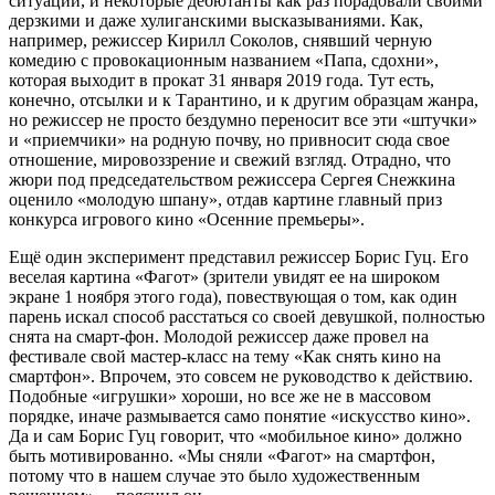
ситуации, и некоторые дебютанты как раз порадовали своими
дерзкими и даже хулиганскими высказываниями. Как,
например, режиссер Кирилл Соколов, снявший черную
комедию с провокационным названием «Папа, сдохни»,
которая выходит в прокат 31 января 2019 года. Тут есть,
конечно, отсылки и к Тарантино, и к другим образцам жанра,
но режиссер не просто бездумно переносит все эти «штучки»
и «приемчики» на родную почву, но привносит сюда свое
отношение, мировоззрение и свежий взгляд. Отрадно, что
жюри под председательством режиссера Сергея Снежкина
оценило «молодую шпану», отдав картине главный приз
конкурса игрового кино «Осенние премьеры».
Ещё один эксперимент представил режиссер Борис Гуц. Его
веселая картина «Фагот» (зрители увидят ее на широком
экране 1 ноября этого года), повествующая о том, как один
парень искал способ расстаться со своей девушкой, полностью
снята на смарт-фон. Молодой режиссер даже провел на
фестивале свой мастер-класс на тему «Как снять кино на
смартфон». Впрочем, это совсем не руководство к действию.
Подобные «игрушки» хороши, но все же не в массовом
порядке, иначе размывается само понятие «искусство кино».
Да и сам Борис Гуц говорит, что «мобильное кино» должно
быть мотивированно. «Мы сняли «Фагот» на смартфон,
потому что в нашем случае это было художественным