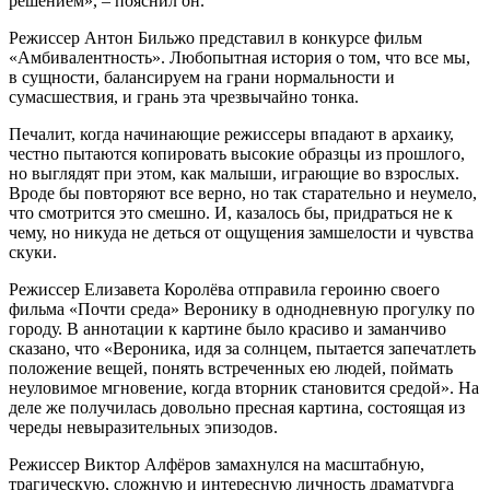
решением», – пояснил он.
Режиссер Антон Бильжо представил в конкурсе фильм
«Амбивалентность». Любопытная история о том, что все мы,
в сущности, балансируем на грани нормальности и
сумасшествия, и грань эта чрезвычайно тонка.
Печалит, когда начинающие режиссеры впадают в архаику,
честно пытаются копировать высокие образцы из прошлого,
но выглядят при этом, как малыши, играющие во взрослых.
Вроде бы повторяют все верно, но так старательно и неумело,
что смотрится это смешно. И, казалось бы, придраться не к
чему, но никуда не деться от ощущения замшелости и чувства
скуки.
Режиссер Елизавета Королёва отправила героиню своего
фильма «Почти среда» Веронику в однодневную прогулку по
городу. В аннотации к картине было красиво и заманчиво
сказано, что «Вероника, идя за солнцем, пытается запечатлеть
положение вещей, понять встреченных ею людей, поймать
неуловимое мгновение, когда вторник становится средой». На
деле же получилась довольно пресная картина, состоящая из
череды невыразительных эпизодов.
Режиссер Виктор Алфёров замахнулся на масштабную,
трагическую, сложную и интересную личность драматурга