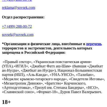
reklama@sovsek.com
Отдел распространения:
+7 (499) 288-00-72
sovsek@sovsek.com
*Организации и физические лица, внесённные в
перечень
террористов и экстремистов, деятельность которых
запрещена в Российской Федерации:
«Правый сектор», «Украинская повстанческая армия»
(УПА),«ИГИЛ», «Джабхат Фатх аш-Шам» (бывшая «Джабхат
ан-Нусра», «Джебхат ан-Нусра»), Национал-Большевистская
партия (НБП), «Аль-Каида», «УНА-УНСО», «Талибан»,
«Меджлис крымско-татарского народа», «Свидетели Иеговы»,
«Мизантропик Дивижн», «Братство» Корчинского,
«Артподготовка», «Тризуб им. Степана Бандеры», «НСО»,
«Славянский союз», «Формат-18», Дуров Павел Валерьевич.
18+