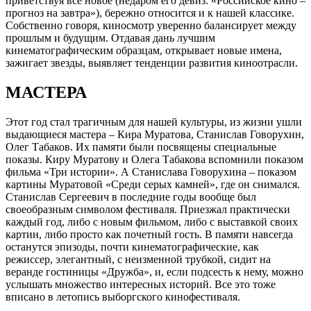
приветствуя все новое (недаром его девиз: «Российское кино –
прогноз на завтра»), бережно относится и к нашей классике.
Собственно говоря, киносмотр уверенно балансирует между
прошлым и будущим. Отдавая дань лучшим
кинематографическим образцам, открывает новые имена,
зажигает звезды, выявляет тенденции развития киноотрасли.
МАСТЕРА
Этот год стал трагичным для нашей культуры, из жизни ушли
выдающиеся мастера – Кира Муратова, Станислав Говорухин,
Олег Табаков. Их памяти были посвящены специальные
показы. Киру Муратову и Олега Табакова вспомнили показом
фильма «Три истории». А Станислава Говорухина – показом
картины Муратовой «Среди серых камней», где он снимался.
Станислав Сергеевич в последние годы вообще был
своеобразным символом фестиваля. Приезжал практически
каждый год, либо с новым фильмом, либо с выставкой своих
картин, либо просто как почетный гость. В памяти навсегда
останутся эпизоды, почти кинематографические, как
режиссер, элегантный, с неизменной трубкой, сидит на
веранде гостиницы «Дружба», и, если подсесть к нему, можно
услышать множество интересных историй. Все это тоже
вписано в летопись выборгского кинофестиваля.