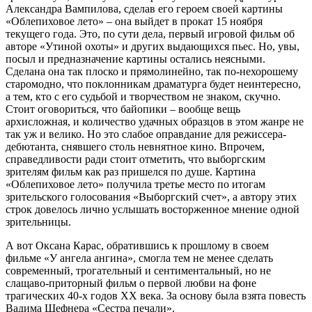
Александра Вампилова, сделав его героем своей картины
«Облепиховое лето» – она выйдет в прокат 15 ноября
текущего года. Это, по сути дела, первый игровой фильм об
авторе «Утиной охоты» и других выдающихся пьес. Но, увы,
посыл и предназначение картины остались неясными.
Сделана она так плоско и прямолинейно, так по-нехорошему
старомодно, что поклонникам драматурга будет неинтересно,
а тем, кто с его судьбой и творчеством не знаком, скучно.
Стоит оговориться, что байопики – вообще вещь
архисложная, и количество удачных образцов в этом жанре не
так уж и велико. Но это слабое оправдание для режиссера-
дебютанта, снявшего столь невнятное кино. Впрочем,
справедливости ради стоит отметить, что выборгским
зрителям фильм как раз пришелся по душе. Картина
«Облепиховое лето» получила третье место по итогам
зрительского голосования «Выборгский счет», а автору этих
строк довелось лично услышать восторженное мнение одной
зрительницы.
А вот Оксана Карас, обратившись к прошлому в своем
фильме «У ангела ангина», смогла тем не менее сделать
современный, трогательный и сентиментальный, но не
слащаво-приторный фильм о первой любви на фоне
трагических 40-х годов XX века. За основу была взята повесть
Вадима Шефнера «Сестра печали».