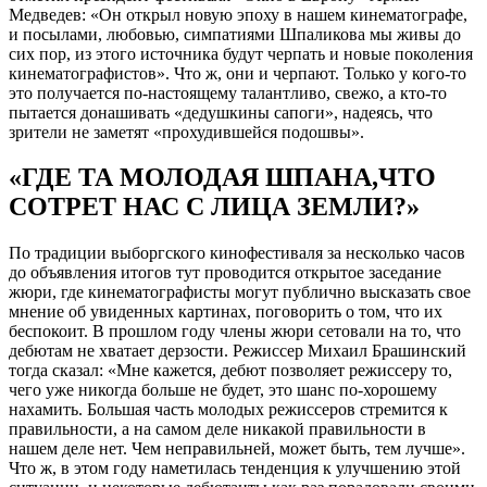
Медведев: «Он открыл новую эпоху в нашем кинематографе,
и посылами, любовью, симпатиями Шпаликова мы живы до
сих пор, из этого источника будут черпать и новые поколения
кинематографистов». Что ж, они и черпают. Только у кого-то
это получается по-настоящему талантливо, свежо, а кто-то
пытается донашивать «дедушкины сапоги», надеясь, что
зрители не заметят «прохудившейся подошвы».
«ГДЕ ТА МОЛОДАЯ ШПАНА,ЧТО
СОТРЕТ НАС С ЛИЦА ЗЕМЛИ?»
По традиции выборгского кинофестиваля за несколько часов
до объявления итогов тут проводится открытое заседание
жюри, где кинематографисты могут публично высказать свое
мнение об увиденных картинах, поговорить о том, что их
беспокоит. В прошлом году члены жюри сетовали на то, что
дебютам не хватает дерзости. Режиссер Михаил Брашинский
тогда сказал: «Мне кажется, дебют позволяет режиссеру то,
чего уже никогда больше не будет, это шанс по-хорошему
нахамить. Большая часть молодых режиссеров стремится к
правильности, а на самом деле никакой правильности в
нашем деле нет. Чем неправильней, может быть, тем лучше».
Что ж, в этом году наметилась тенденция к улучшению этой