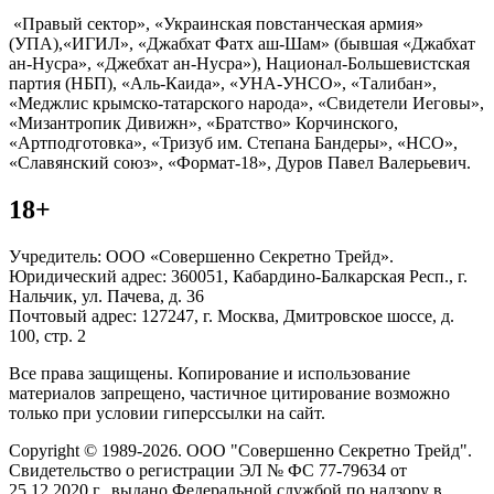
«Правый сектор», «Украинская повстанческая армия»
(УПА),«ИГИЛ», «Джабхат Фатх аш-Шам» (бывшая «Джабхат
ан-Нусра», «Джебхат ан-Нусра»), Национал-Большевистская
партия (НБП), «Аль-Каида», «УНА-УНСО», «Талибан»,
«Меджлис крымско-татарского народа», «Свидетели Иеговы»,
«Мизантропик Дивижн», «Братство» Корчинского,
«Артподготовка», «Тризуб им. Степана Бандеры», «НСО»,
«Славянский союз», «Формат-18», Дуров Павел Валерьевич.
18+
Учредитель: ООО «Совершенно Секретно Трейд».
Юридический адрес: 360051, Кабардино-Балкарская Респ., г.
Нальчик, ул. Пачева, д. 36
Почтовый адрес: 127247, г. Москва, Дмитровское шоссе, д.
100, стр. 2
Все права защищены. Копирование и использование
материалов запрещено, частичное цитирование возможно
только при условии гиперссылки на сайт.
Copyright © 1989-2026. ООО "Совершенно Секретно Трейд".
Свидетельство о регистрации ЭЛ № ФС 77-79634 от
25.12.2020 г., выдано Федеральной службой по надзору в