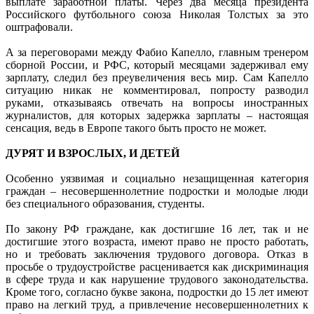
выплате заработной платы. Через два месяца президента
Российского футбольного союза Николая Толстых за это
оштрафовали.
А за переговорами между Фабио Капелло, главным тренером
сборной России, и РФС, который месяцами задерживал ему
зарплату, следил без преувеличения весь мир. Сам Капелло
ситуацию никак не комментировал, попросту разводил
руками, отказываясь отвечать на вопросы иностранных
журналистов, для которых задержка зарплаты – настоящая
сенсация, ведь в Европе такого быть просто не может.
ДУРЯТ И ВЗРОСЛЫХ, И ДЕТЕЙ
Особенно уязвимая и социально незащищенная категория
граждан – несовершеннолетние подростки и молодые люди
без специального образования, студенты.
По закону РФ граждане, как достигшие 16 лет, так и не
достигшие этого возраста, имеют право не просто работать,
но и требовать заключения трудового договора. Отказ в
просьбе о трудоустройстве расценивается как дискриминация
в сфере труда и как нарушение трудового законодательства.
Кроме того, согласно букве закона, подростки до 15 лет имеют
право на легкий труд, а привлечение несовершеннолетних к