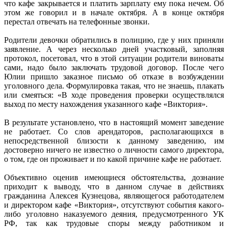
что кафе закрывается и платить зарплату ему пока нечем. Об
этом же говорил и в начале октября. А в конце октября
перестал отвечать на телефонные звонки.
Родители девочки обратились в полицию, где у них приняли
заявление. А через несколько дней участковый, заполняя
протокол, посетовал, что в этой ситуации родители виноваты
сами, надо было заключать трудовой договор. После чего
Юлии пришло заказное письмо об отказе в возбуждении
уголовного дела. Формулировка такая, что не знаешь, плакать
или смеяться: «В ходе проведения проверки осуществлялся
выход по месту нахождения указанного кафе «Виктория».
В результате установлено, что в настоящий момент заведение
не работает. Со слов арендаторов, располагающихся в
непосредственной близости к данному заведению, им
достоверно ничего не известно о личности самого директора,
о том, где он проживает и по какой причине кафе не работает.
Объективно оценив имеющиеся обстоятельства, дознание
приходит к выводу, что в данном случае в действиях
гражданина Алексея Кузнецова, являющегося работодателем
и директором кафе «Виктория», отсутствуют события какого-
либо уголовно наказуемого деяния, предусмотренного УК
РФ, так как трудовые споры между работником и