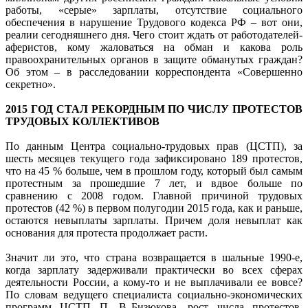
работы, «серые» зарплаты, отсутствие социального
обеспечения в нарушение Трудового кодекса РФ – вот они,
реалии сегодняшнего дня. Чего стоит ждать от работодателей-
аферистов, кому жаловаться на обман и какова роль
правоохранительных органов в защите обманутых граждан?
Об этом – в расследовании корреспондента «Совершенно
секретно».
2015 ГОД СТАЛ РЕКОРДНЫМ ПО ЧИСЛУ ПРОТЕСТОВ
ТРУДОВЫХ КОЛЛЕКТИВОВ
По данным Центра социально-трудовых прав (ЦСТП), за
шесть месяцев текущего года зафиксировано 189 протестов,
что на 45 % больше, чем в прошлом году, который был самым
протестным за прошедшие 7 лет, и вдвое больше по
сравнению с 2008 годом. Главной причиной трудовых
протестов (42 %) в первом полугодии 2015 года, как и раньше,
остаются невыплаты зарплаты. Причем доля невыплат как
основания для протеста продолжает расти.
Значит ли это, что страна возвращается в шальные 1990-е,
когда зарплату задерживали практически во всех сферах
деятельности России, а кому-то и не выплачивали ее вовсе?
По словам ведущего специалиста социально-экономических
программ ЦСТП П. В. Бизюкова, рост числа протестов,