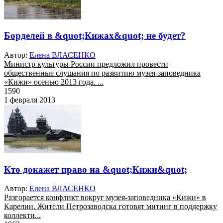
Борделей в &quot;Кижах&quot; не будет?
Автор:
Елена ВЛАСЕНКО
Министр культуры России предложил провести
общественные слушания по развитию музея-заповедника
«Кижи» осенью 2013 года. ...
1590
1 февраля 2013
Кто докажет право на &quot;Кижи&quot;
Автор:
Елена ВЛАСЕНКО
Разгорается конфликт вокруг музея-заповедника «Кижи» в
Карелии. Жители Петрозаводска готовят митинг в поддержку
коллекти...