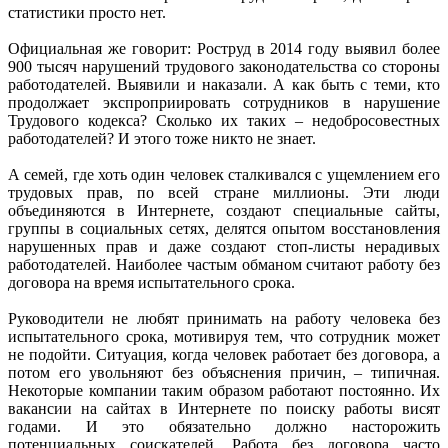
статистики просто нет.
Официальная же говорит: Роструд в 2014 году выявил более
900 тысяч нарушений трудового законодательства со стороны
работодателей. Выявили и наказали. А как быть с теми, кто
продолжает экспроприировать сотрудников в нарушение
Трудового кодекса? Сколько их таких – недобросовестных
работодателей? И этого тоже никто не знает.
А семей, где хоть один человек сталкивался с ущемлением его
трудовых прав, по всей стране миллионы. Эти люди
объединяются в Интернете, создают специальные сайты,
группы в социальных сетях, делятся опытом восстановления
нарушенных прав и даже создают стоп-листы нерадивых
работодателей. Наиболее частым обманом считают работу без
договора на время испытательного срока.
Руководители не любят принимать на работу человека без
испытательного срока, мотивируя тем, что сотрудник может
не подойти. Ситуация, когда человек работает без договора, а
потом его увольняют без объяснения причин, – типичная.
Некоторые компании таким образом работают постоянно. Их
вакансии на сайтах в Интернете по поиску работы висят
годами. И это обязательно должно насторожить
потенциальных соискателей. Работа без договора часто