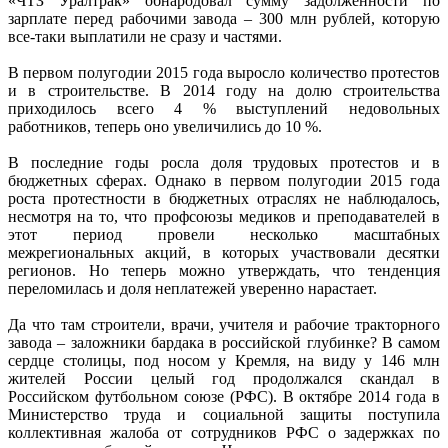
«ЧТЗ Уралтрак» обнародовал сумму задолженности по
зарплате перед рабочими завода – 300 млн рублей, которую
все-таки выплатили не сразу и частями.
В первом полугодии 2015 года выросло количество протестов
и в строительстве. В 2014 году на долю строительства
приходилось всего 4 % выступлений недовольных
работников, теперь оно увеличились до 10 %.
В последние годы росла доля трудовых протестов и в
бюджетных сферах. Однако в первом полугодии 2015 года
роста протестности в бюджетных отраслях не наблюдалось,
несмотря на то, что профсоюзы медиков и преподавателей в
этот период провели несколько масштабных
межрегиональных акций, в которых участвовали десятки
регионов. Но теперь можно утверждать, что тенденция
переломилась и доля неплатежей уверенно нарастает.
Да что там строители, врачи, учителя и рабочие тракторного
завода – заложники бардака в российской глубинке? В самом
сердце столицы, под носом у Кремля, на виду у 146 млн
жителей России целый год продолжался скандал в
Российском футбольном союзе (РФС). В октябре 2014 года в
Министерство труда и социальной защиты поступила
коллективная жалоба от сотрудников РФС о задержках по