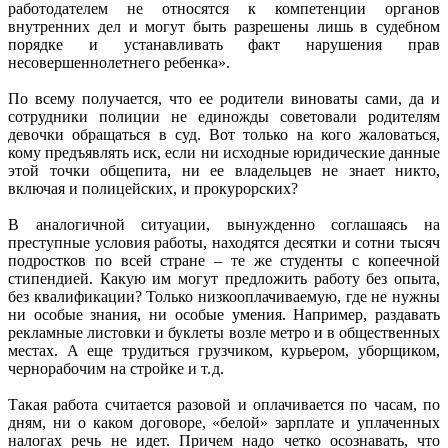
работодателем не относятся к компетенции органов
внутренних дел и могут быть разрешены лишь в судебном
порядке и устанавливать факт нарушения прав
несовершеннолетнего ребенка».
По всему получается, что ее родители виноваты сами, да и
сотрудники полиции не единожды советовали родителям
девочки обращаться в суд. Вот только на кого жаловаться,
кому предъявлять иск, если ни исходные юридические данные
этой точки общепита, ни ее владельцев не знает никто,
включая и полицейских, и прокурорских?
В аналогичной ситуации, вынужденно соглашаясь на
преступные условия работы, находятся десятки и сотни тысяч
подростков по всей стране – те же студенты с копеечной
стипендией. Какую им могут предложить работу без опыта,
без квалификации? Только низкооплачиваемую, где не нужны
ни особые знания, ни особые умения. Например, раздавать
рекламные листовки и буклеты возле метро и в общественных
местах. А еще трудиться грузчиком, курьером, уборщиком,
чернорабочим на стройке и т. д.
Такая работа считается разовой и оплачивается по часам, по
дням, ни о каком договоре, «белой» зарплате и уплаченных
налогах речь не идет. Причем надо четко осознавать, что