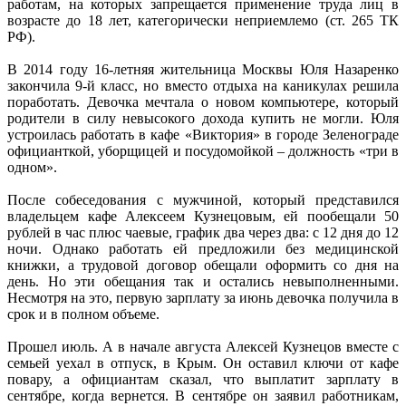
работам, на которых запрещается применение труда лиц в
возрасте до 18 лет, категорически неприемлемо (ст. 265 ТК
РФ).
В 2014 году 16-летняя жительница Москвы Юля Назаренко
закончила 9-й класс, но вместо отдыха на каникулах решила
поработать. Девочка мечтала о новом компьютере, который
родители в силу невысокого дохода купить не могли. Юля
устроилась работать в кафе «Виктория» в городе Зеленограде
официанткой, уборщицей и посудомойкой – должность «три в
одном».
После собеседования с мужчиной, который представился
владельцем кафе Алексеем Кузнецовым, ей пообещали 50
рублей в час плюс чаевые, график два через два: с 12 дня до 12
ночи. Однако работать ей предложили без медицинской
книжки, а трудовой договор обещали оформить со дня на
день. Но эти обещания так и остались невыполненными.
Несмотря на это, первую зарплату за июнь девочка получила в
срок и в полном объеме.
Прошел июль. А в начале августа Алексей Кузнецов вместе с
семьей уехал в отпуск, в Крым. Он оставил ключи от кафе
повару, а официантам сказал, что выплатит зарплату в
сентябре, когда вернется. В сентябре он заявил работникам,