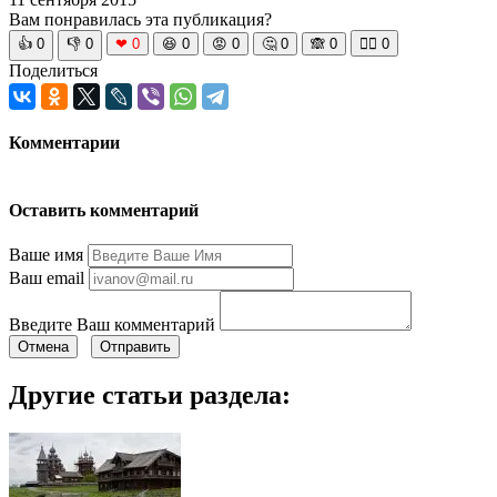
Вам понравилась эта публикация?
👍
0
👎
0
❤
0
😆
0
😡
0
🤔
0
🙈
0
🧘‍♀️
0
Поделиться
Комментарии
Оставить комментарий
Ваше имя
Ваш email
Введите Ваш комментарий
Отмена
Отправить
Другие статьи раздела: