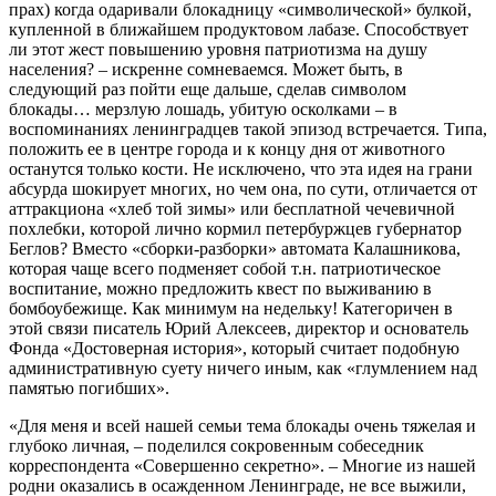
прах) когда одаривали блокадницу «символической» булкой,
купленной в ближайшем продуктовом лабазе. Способствует
ли этот жест повышению уровня патриотизма на душу
населения? – искренне сомневаемся. Может быть, в
следующий раз пойти еще дальше, сделав символом
блокады… мерзлую лошадь, убитую осколками – в
воспоминаниях ленинградцев такой эпизод встречается. Типа,
положить ее в центре города и к концу дня от животного
останутся только кости. Не исключено, что эта идея на грани
абсурда шокирует многих, но чем она, по сути, отличается от
аттракциона «хлеб той зимы» или бесплатной чечевичной
похлебки, которой лично кормил петербуржцев губернатор
Беглов? Вместо «сборки-разборки» автомата Калашникова,
которая чаще всего подменяет собой т.н. патриотическое
воспитание, можно предложить квест по выживанию в
бомбоубежище. Как минимум на недельку! Категоричен в
этой связи писатель Юрий Алексеев, директор и основатель
Фонда «Достоверная история», который считает подобную
административную суету ничего иным, как «глумлением над
памятью погибших».
«Для меня и всей нашей семьи тема блокады очень тяжелая и
глубоко личная, – поделился сокровенным собеседник
корреспондента «Совершенно секретно». – Многие из нашей
родни оказались в осажденном Ленинграде, не все выжили,