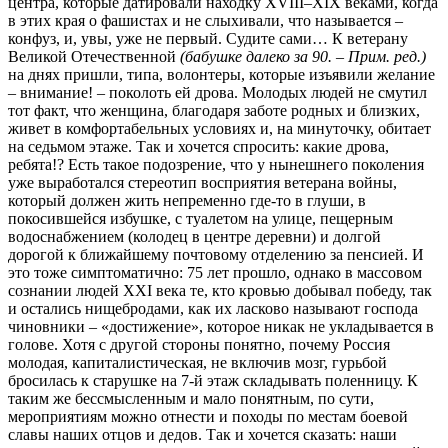
центра, которые датировали находку XVIII–XIX веками, когда
в этих края о фашистах и не слыхивали, что называется –
конфуз, и, увы, уже не первый. Судите сами… К ветерану
Великой Отечественной
(бабушке далеко за 90. – Прим. ред.)
на днях пришли, типа, волонтеры, которые изъявили желание
– внимание! – поколоть ей дрова. Молодых людей не смутил
тот факт, что женщина, благодаря заботе родных и близких,
живет в комфортабельных условиях и, на минуточку, обитает
на седьмом этаже. Так и хочется спросить: какие дрова,
ребята!? Есть такое подозрение, что у нынешнего поколения
уже выработался стереотип восприятия ветерана войны,
который должен жить непременно где-то в глуши, в
покосившейся избушке, с туалетом на улице, пещерным
водоснабжением (колодец в центре деревни) и долгой
дорогой к ближайшему почтовому отделению за пенсией. И
это тоже симптоматично: 75 лет прошло, однако в массовом
сознании людей XXI века те, кто кровью добывал победу, так
и остались нищебродами, как их ласково называют господа
чиновники – «достижение», которое никак не укладывается в
голове. Хотя с другой стороны понятно, почему Россия
молодая, капиталистическая, не включив мозг, гурьбой
бросилась к старушке на 7-й этаж складывать поленницу. К
таким же бессмысленным и мало понятным, по сути,
мероприятиям можно отнести и походы по местам боевой
славы наших отцов и дедов. Так и хочется сказать: наши