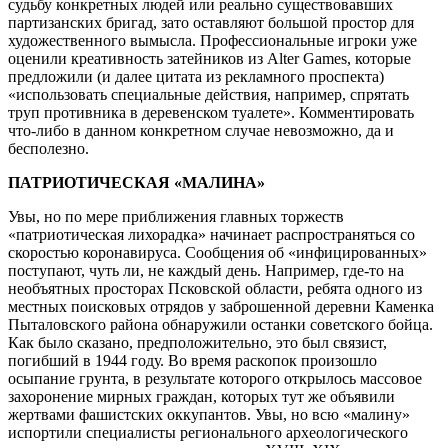
судьбу конкретных людей или реально существовавших
партизанских бригад, зато оставляют большой простор для
художественного вымысла. Профессиональные игроки уже
оценили креативность затейников из Alter Games, которые
предложили (и далее цитата из рекламного проспекта)
«использовать специальные действия, например, спрятать
труп противника в деревенском туалете». Комментировать
что-либо в данном конкретном случае невозможно, да и
бесполезно.
ПАТРИОТИЧЕСКАЯ «МАЛИНА»
Увы, но по мере приближения главных торжеств
«патриотическая лихорадка» начинает распространяться со
скоростью коронавируса. Сообщения об «инфицированных»
поступают, чуть ли, не каждый день. Например, где-то на
необъятных просторах Псковской области, ребята одного из
местных поисковых отрядов у заброшенной деревни Каменка
Пыталовского района обнаружили останки советского бойца.
Как было сказано, предположительно, это был связист,
погибший в 1944 году. Во время раскопок произошло
осыпание грунта, в результате которого открылось массовое
захоронение мирных граждан, которых тут же объявили
жертвами фашистских оккупантов. Увы, но всю «малину»
испортили специалисты регионального археологического