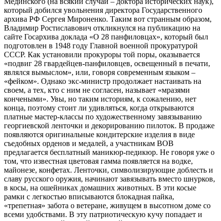
Мединского (на всякий случай – доктора исторических наук),
который добился увольнения директора Государственного
архива РФ Сергея Мироненко. Таким вот странным образом,
Владимир Ростиславович откликнулся на публикацию на
сайте Госархива доклада «О 28 панфиловцах», который был
подготовлен в 1948 году Главной военной прокуратурой
СССР. Как установили прокуроры той поры, оказывается
«подвиг 28 гвардейцев-панфиловцев, освещенный в печати,
являлся вымыслом», или, говоря современным языком –
«фейком». Однако экс-министр продолжает настаивать на
своем, а тех, кто с ним не согласен, называет «мразями
кончеными». Увы, но таким историям, к сожалению, нет
конца, поэтому стоит ли удивляться, когда открываются
платные мастер-классы по художественному завязыванию
георгиевской ленточки и декорированию пилоток. В продаже
появляются оригинальные кондитерские изделия в виде
съедобных орденов и медалей, а участникам ВОВ
предлагается бесплатный маникюр-педикюр. Не говоря уже о
том, что известная цветовая гамма появляется на водке,
майонезе, конфетах. Ленточки, символизирующие доблесть и
славу русского оружия, начинают завязывать вместо шнурков,
в косы, на ошейниках домашних животных. В эти косые
рамки с легкостью вписываются блокадная пайка,
«трепетная» забота о ветеране, живущем в высотном доме со
всеми удобствами. В эту патриотическую кучу попадает и