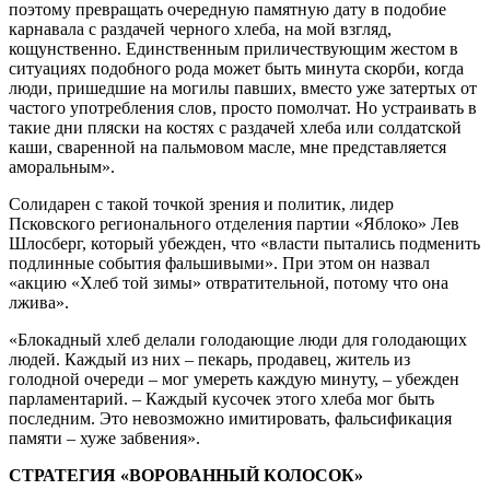
поэтому превращать очередную памятную дату в подобие
карнавала с раздачей черного хлеба, на мой взгляд,
кощунственно. Единственным приличествующим жестом в
ситуациях подобного рода может быть минута скорби, когда
люди, пришедшие на могилы павших, вместо уже затертых от
частого употребления слов, просто помолчат. Но устраивать в
такие дни пляски на костях с раздачей хлеба или солдатской
каши, сваренной на пальмовом масле, мне представляется
аморальным».
Солидарен с такой точкой зрения и политик, лидер
Псковского регионального отделения партии «Яблоко» Лев
Шлосберг, который убежден, что «власти пытались подменить
подлинные события фальшивыми». При этом он назвал
«акцию «Хлеб той зимы» отвратительной, потому что она
лжива».
«Блокадный хлеб делали голодающие люди для голодающих
людей. Каждый из них – пекарь, продавец, житель из
голодной очереди – мог умереть каждую минуту, – убежден
парламентарий. – Каждый кусочек этого хлеба мог быть
последним. Это невозможно имитировать, фальсификация
памяти – хуже забвения».
СТРАТЕГИЯ «ВОРОВАННЫЙ КОЛОСОК»