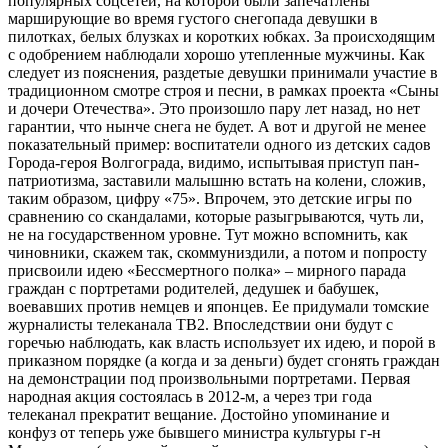
популярных соцсетей, на которой были запечатлены
марширующие во время густого снегопада девушки в
пилотках, белых блузках и коротких юбках. За происходящим
с одобрением наблюдали хорошо утепленные мужчины. Как
следует из пояснения, раздетые девушки принимали участие в
традиционном смотре строя и песни, в рамках проекта «Сыны
и дочери Отечества». Это произошло пару лет назад, но нет
гарантии, что нынче снега не будет. А вот и другой не менее
показательный пример: воспитатели одного из детских садов
Города-героя Волгограда, видимо, испытывая приступ пан-
патриотизма, заставили малышню встать на колени, сложив,
таким образом, цифру «75». Впрочем, это детские игры по
сравнению со скандалами, которые разыгрываются, чуть ли,
не на государственном уровне. Тут можно вспомнить, как
чиновники, скажем так, скоммуниздили, а потом и попросту
присвоили идею «Бессмертного полка» – мирного парада
граждан с портретами родителей, дедушек и бабушек,
воевавших против немцев и японцев. Ее придумали томские
журналисты телеканала ТВ2. Впоследствии они будут с
горечью наблюдать, как власть использует их идею, и порой в
приказном порядке (а когда и за деньги) будет сгонять граждан
на демонстрации под произвольными портретами. Первая
народная акция состоялась в 2012-м, а через три года
телеканал прекратит вещание. Достойно упоминание и
конфуз от теперь уже бывшего министра культуры г-н