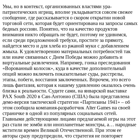
Увы, но в контекст, организованных властями ура-
патриотических игрищ, вполне укладывается совсем свежее
сообщение, где рассказывается о скором открытии новой
торговой сети, которая будет ориентирована на запросы самых
бедных россиян. Понятно, что на качество продуктов
внимания никто обращать не будет, поэтому не удивимся,
если среди предложенной требухи, простите за прямоту,
найдется место и для хлеба из ржаной муки с добавлением
жмыха. К удовлетворению материальных потребностей так
или иначе связанных с Днем Победы можно добавить и
виртуальные развлечения. Например, гонка преследования
«Ворованный колосок», куда в качестве дополнительный
опций можно включить показательные суды, расстрелы,
этапы, побеги, восстания заключенных. Впрочем, это всего
лишь фантазия, которая к нашему удивлению оказалось очень
близка к реальности. Судите сами, на январской выставке
PAX South 2020 в Сан-Антонио (США) была представлена
демо-версия тактической стратегии «Партизаны 1941» – об
этом сообщила компания-разработчик Alter Games на своей
страничке в одной из популярных социальных сетей.
Главными действующими лицами предлагаемой игры на этот
раз стали не зомби или инопланетные монстры, а… народные
мстители времен Великой Отечественной. При этом ее
авторы сразу предупредили, что стратегия не повторяет