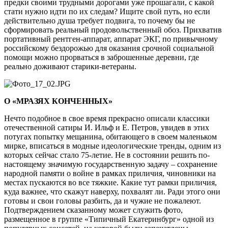
предки своими трудными дорогами уже прошагали, с какой
стати нужно идти по их следам? Ищите свой путь, но если
действительно душа требует подвига, то почему бы не
сформировать реальный продовольственный обоз. Прихватив
портативный рентген-аппарат, аппарат ЭКГ, по привычному
российскому бездорожью для оказания срочной социальной
помощи можно прорваться в заброшенные деревни, где
реально доживают старики-ветераны.
О «МРАЗЯХ КОНЧЕННЫХ»
Нечто подобное в свое время прекрасно описали классики
отечественной сатиры И. Ильф и Е. Петров, увидев в этих
потугах попытку мещанина, обитающего в своем маленьком
мирке, вписаться в модные идеологические тренды, одним из
которых сейчас стало 75-летие. Не в состоянии решить по-
настоящему значимую государственную задачу – сохранение
народной памяти о войне в рамках приличия, чиновники на
местах пускаются во все тяжкие. Какие тут рамки приличия,
куда важнее, что скажут наверху, похвалят ли. Ради этого они
готовы и свои головы разбить, да и чужие не пожалеют.
Подтверждением сказанному может служить фото,
размещенное в группе «Типичный Екатеринбург» одной из