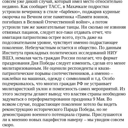
совсем уже дикий случай, который имел место относительно
недавно. Как сообщает ТАСС, в Махачкале подростки
устроили вечеринку в стиле «барбекю», поджарив куриные
окорочка на Вечном огне памятника «Памяти воинов,
погибших в Великой Отечественной войне», а потом
устроили там же зажигательные танцы. Ни сколько не извиняя
отвязных пацанов, следует все-таки отдавать отчет, что
имитация патриотизма острее всего, пусть даже на
подсознательном уровне, чувствует именно подрастающее
поколение. Небезучастным остается и общество. По данным
Института прикладных политических исследований НИУ
ВШЭ, немалая часть граждан России полагает, что формат
празднования Дня Победы следует изменить, сделав его менее
милитаризованным. Не оценили респонденты и квази-
патриотические порывы соотечественников, а именно –
наклейки на машинах, одежду с символикой и т.д. Особо
подчеркивалось, что многих граждан РФ не устраивает
милитаристский уклон и помпезность самих мероприятий. Из
этого эксперты делают вывод: что властям страны необходимо
задуматься о переформатировании праздника 9 Мая. Во
всяком случае, подрастающее поколение хотело бы видеть
реконструкцию исторического Парада Победы, но не
демонстрацию военного потенциала страны. Прислушаются
ли к мнению новых пацифистов наверху – мы увидим совсем
скоро.