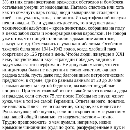
3% из них стали жертвами вражеских обстрелов и бомбежек,
остальные умерли от недоедания. Пытаясь спастись или хоть
как-то обмануть царь-голод, люди вываривали столярный
клей – получалось, типа, заливного. Из картофельной шелухи
пекли оладьи. Если удавалось достать, то в ход шел даже
технический альбумин – кровь животных, собранная на полу
в цехах забоя скота и консервированная карболкой. Не говоря
уже о том, что пищей становились домашние животные,
грызуны и т.д. Отмечались случаи каннибализма. Особенно
тяжелой была зима 1941–1942 годов, когда хлебный паек
сократили до 125 грамм в день. Чтобы люди, живущие в XXI
веке, почувствовали вкус «трагедии победы», видимо, и
задумывался этот перфоманс. Не допускаю мысли, что его
инициаторы были не искренни в своих чувствах, однако
раздача хлеба, пусть даже под благовидным патриотическим
предлогом, в стране, где по разным данным от 20 до 30 млн
граждан живут за чертой бедности, вызывает неудобные
вопросы. При этом главный из них такой: за что воевали деды
и прадеды, если спустя 75 лет после Победы их внуки живут
хуже, чем в той же самой Германии. Ответа на него, понятно,
не нашлось. Плюс – ее исполнение, которое, как водится на
Руси-матушке, обернулось, если не откровенным глумлением
над нашей общей памятью, то издевательством – точно.
Трудно предположить, о чем думали, например, некие
крымские чиновницы (судя по фото, расфуфыренные в пух и