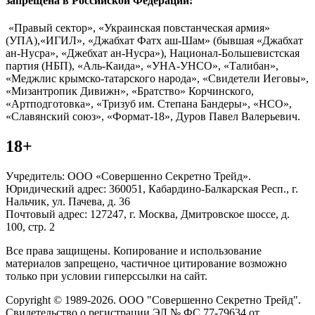
запрещена в Российской Федерации:
«Правый сектор», «Украинская повстанческая армия»
(УПА),«ИГИЛ», «Джабхат Фатх аш-Шам» (бывшая «Джабхат
ан-Нусра», «Джебхат ан-Нусра»), Национал-Большевистская
партия (НБП), «Аль-Каида», «УНА-УНСО», «Талибан»,
«Меджлис крымско-татарского народа», «Свидетели Иеговы»,
«Мизантропик Дивижн», «Братство» Корчинского,
«Артподготовка», «Тризуб им. Степана Бандеры», «НСО»,
«Славянский союз», «Формат-18», Дуров Павел Валерьевич.
18+
Учредитель: ООО «Совершенно Секретно Трейд».
Юридический адрес: 360051, Кабардино-Балкарская Респ., г.
Нальчик, ул. Пачева, д. 36
Почтовый адрес: 127247, г. Москва, Дмитровское шоссе, д.
100, стр. 2
Все права защищены. Копирование и использование
материалов запрещено, частичное цитирование возможно
только при условии гиперссылки на сайт.
Copyright © 1989-2026. ООО "Совершенно Секретно Трейд".
Свидетельство о регистрации ЭЛ № ФС 77-79634 от