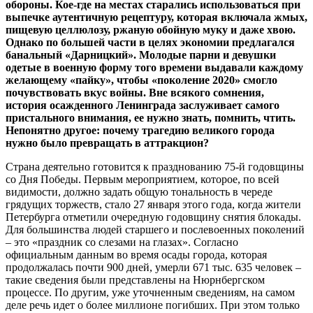
обороны. Кое-где на местах старались использоваться при
выпечке аутентичную рецептуру, которая включала жмых,
пищевую целлюлозу, ржаную обойную муку и даже хвою.
Однако по большей части в целях экономии предлагался
банальный «Дарницкий». Молодые парни и девушки
одетые в военную форму того времени выдавали каждому
желающему «пайку», чтобы «поколение 2020» смогло
почувствовать вкус войны. Вне всякого сомнения,
история осажденного Ленинграда заслуживает самого
пристального внимания, ее нужно знать, помнить, чтить.
Непонятно другое: почему трагедию великого города
нужно было превращать в аттракцион?
Страна деятельно готовится к празднованию 75-й годовщины
со Дня Победы. Первым мероприятием, которое, по всей
видимости, должно задать общую тональность в череде
грядущих торжеств, стало 27 января этого года, когда жители
Петербурга отметили очередную годовщину снятия блокады.
Для большинства людей старшего и послевоенных поколений
– это «праздник со слезами на глазах». Согласно
официальным данным во время осады города, которая
продолжалась почти 900 дней, умерли 671 тыс. 635 человек –
такие сведения были представлены на Нюрнбергском
процессе. По другим, уже уточненным сведениям, на самом
деле речь идет о более миллионе погибших. При этом только