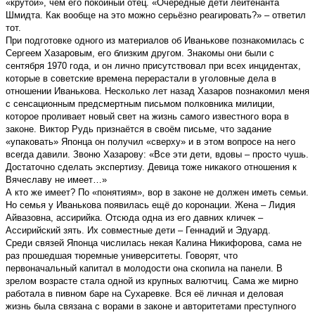
«крутой», чем его покойный отец. «Очередные дети лейтенанта
Шмидта. Как вообще на это можно серьёзно реагировать?» – ответил
тот.
При подготовке одного из материалов об Иванькове познакомилась с
Сергеем Хазаровым, его близким другом. Знакомы они были с
сентября 1970 года, и он лично присутствовал при всех инцидентах,
которые в советские времена перерастали в уголовные дела в
отношении Иванькова. Несколько лет назад Хазаров познакомил меня
с сенсационным предсмертным письмом полковника милиции,
которое проливает новый свет на жизнь самого известного вора в
законе. Виктор Рудь признаётся в своём письме, что задание
«упаковать» Японца он получил «сверху» и в этом вопросе на него
всегда давили. Звоню Хазарову: «Все эти дети, вдовы – просто чушь.
Достаточно сделать экспертизу. Девица тоже никакого отношения к
Вячеславу не имеет…»
А кто же имеет? По «понятиям», вор в законе не должен иметь семьи.
Но семья у Иванькова появилась ещё до коронации. Жена – Лидия
Айвазовна, ассирийка. Отсюда одна из его давних кличек –
Ассирийский зять. Их совместные дети – Геннадий и Эдуард.
Среди связей Японца числилась некая Калина Никифорова, сама не
раз прошедшая тюремные университеты. Говорят, что
первоначальный капитал в молодости она скопила на панели. В
зрелом возрасте стала одной из крупных валютчиц. Сама же мирно
работала в пивном баре на Сухаревке. Вся её личная и деловая
жизнь была связана с ворами в законе и авторитетами преступного