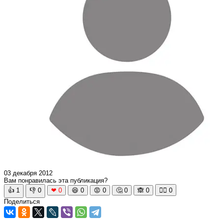
03 декабря 2012
Вам понравилась эта публикация?
👍
1
👎
0
❤
0
😆
0
😡
0
🤔
0
🙈
0
🧘‍♀️
0
Поделиться