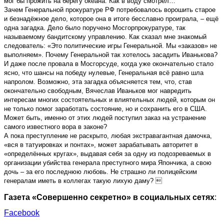
мог бы прожить на берегу океана. Как в воду смотрел…
Зачем Генеральной прокуратуре РФ потребовалось ворошить старое
и безнадёжное дело, которое она в итоге бесславно проиграла, – ещё
одна загадка. Дело было поручено Мосгорпрокуратуре, так
называемому бандитскому управлению. Как сказал мне знакомый
следователь: «Это политические игры Генеральной. Мы «заказов» не
выполняем». Почему Генеральной так хотелось засадить Иванькова?
И даже после провала в Мосгорсуде, когда уже окончательно стало
ясно, что шансы на победу нулевые, Генеральная всё равно шла
напролом. Возможно, эта загадка объясняется тем, что, став
окончательно свободным, Вячеслав Иваньков мог навредить
интересам многих состоятельных и влиятельных людей, которым он
не только помог заработать состояние, но и сохранить его в США.
Может быть, именно от этих людей поступил заказ на устранение
самого известного вора в законе?
А пока преступление не раскрыто, любая экстравагантная дамочка,
«вся в татуировках и понтах», может зарабатывать авторитет в
«определённых кругах», выдавая себя за одну из подозреваемых в
организации убийства генерала преступного мира Япончика, а свою
дочь – за его последнюю любовь. Не страшно ли полицейским
генералам иметь в коллегах такую лихую даму? 
Газета «Совершенно секретно» в социальных сетях
:
Facebook