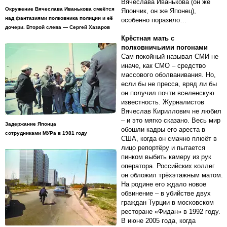
Вячеслава Иванькова (он же
Окружение Вячеслава Иванькова смеётся
Япончик, он же Японец),
над фантазиями полковника полиции и её
особенно поразило…
дочери. Второй слева — Сергей Хазаров
Крёстная мать с
полковничьими погонами
Сам покойный называл СМИ не
иначе, как СМО – средство
массового оболванивания. Но,
если бы не пресса, вряд ли бы
он получил почти вселенскую
известность. Журналистов
Вячеслав Кириллович не любил
– и это мягко сказано. Весь мир
Задержание Японца
обошли кадры его ареста в
сотрудниками МУРа в 1981 году
США, когда он смачно плюёт в
лицо репортёру и пытается
пинком выбить камеру из рук
оператора. Российских коллег
он обложил трёхэтажным матом.
На родине его ждало новое
обвинение – в убийстве двух
граждан Турции в московском
ресторане «Фидан» в 1992 году.
В июне 2005 года, когда