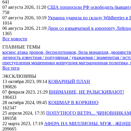
641
07 августа 2026, 11:20
США попросили РФ освободить бывшего 
758
07 августа 2026, 10:19
Украина ударила по складу Wildberries в
1014
06 августа 2026, 21:19
Дрон со взрывчаткой в аэропорту Лейпци
1365
Все новости
ГЛАВНЫЕ ТЕМЫ
космос
атака дронов, беспилотников, бпла
монархия, дворянств
личность известная / популярная / уважаемая / знаменитая / ис
преступления
мошенники
коррупция
миграционная политика,
Все теги
ЭКСКЛЮЗИВЫ
13 октября 2023, 09:14
КОВАРНЫЙ ПЛАН
190826
07 февраля 2023, 21:29
ВНИМАНИЕ, НЕ РАЗЫСКИВАЮТ!
190433
28 октября 2024, 09:45
КОШМАР В КОРКИНО
162347
25 апреля 2024, 17:35
ПОПУТНОГО ВЕТРА... ЧИНОВНИКАМ
189358
22 марта 2023, 17:19
АФЕРА НА МИЛЛИОНЫ. МУЖ - ЖЕН
209665