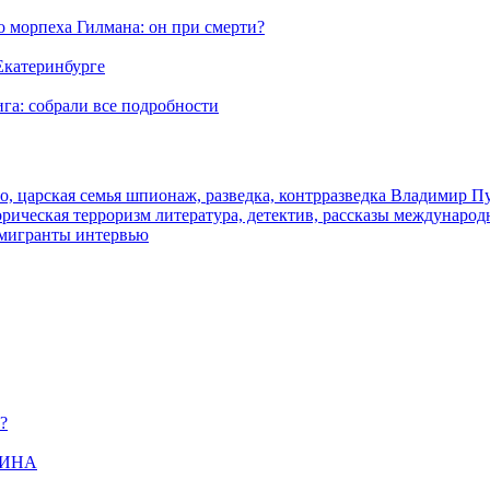
морпеха Гилмана: он при смерти?
 Екатеринбурге
га: собрали все подробности
о, царская семья
шпионаж, разведка, контрразведка
Владимир П
торическая
терроризм
литература, детектив, рассказы
международ
 мигранты
интервью
?
ЩИНА