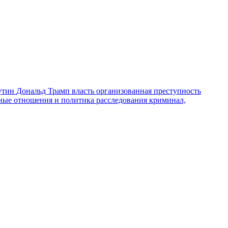
утин
Дональд Трамп
власть
организованная преступность
ные отношения и политика
расследования
криминал,