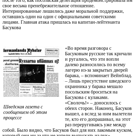
после того, как посольская делегация продемонстрировала им
свое весьма пренебрежительное отношение.
Интернированные лишились даже моральной поддержки,
оставшись один на один с официальными советскими
лицами. Главная атака пришлась на капитан-лейтенанта
Басукова
«Во время разговора с
Басуковым русские так кричали
и ругались, что эти вопли
далеко разносились по всему
лагерю из-за закрытых дверей
барака, – вспоминает Вейнблад.
– Лишь присутствие шведского
охранника у барака мешало
посольским броситься на
Басукова с кулаками.
«Сволочь!» – доносилось с
Шведская газета с
обеих сторон. Наконец, Басуков
сообщением об этом
вышел, а вслед за ним вылетели
процессе
те, кто его допрашивал, на этот
раз переругиваясь уже между
собой. Было видно, что Басуков был для них лакомым куском,
который они ни за что не хотели выпускать из рук».