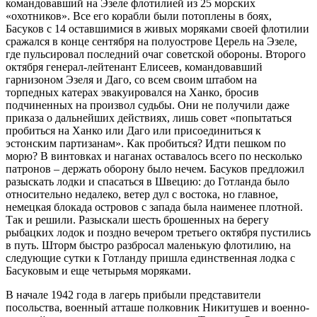
командовавший на Эзеле флотилией из 25 морских
«охотников». Все его корабли были потоплены в боях,
Басуков с 14 оставшимися в живых моряками своей флотилии
сражался в конце сентября на полуострове Церель на Эзеле,
где пульсировал последний очаг советской обороны. Второго
октября генерал-лейтенант Елисеев, командовавший
гарнизоном Эзеля и Даго, со всем своим штабом на
торпедных катерах эвакуировался на Ханко, бросив
подчиненных на произвол судьбы. Они не получили даже
приказа о дальнейших действиях, лишь совет «попытаться
пробиться на Ханко или Даго или присоединиться к
эстонским партизанам». Как пробиться? Идти пешком по
морю? В винтовках и наганах оставалось всего по несколько
патронов – держать оборону было нечем. Басуков предложил
разыскать лодки и спасаться в Швецию: до Готланда было
относительно недалеко, ветер дул с востока, но главное,
немецкая блокада островов с запада была наименее плотной.
Так и решили. Разыскали шесть брошенных на берегу
рыбацких лодок и поздно вечером третьего октября пустились
в путь. Шторм быстро разбросал маленькую флотилию, на
следующие сутки к Готланду пришла единственная лодка с
Басуковым и еще четырьмя моряками.
В начале 1942 года в лагерь прибыли представители
посольства, военный атташе полковник Никитушев и военно-