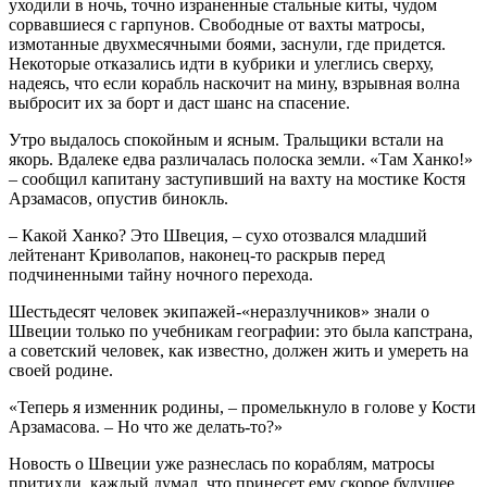
уходили в ночь, точно израненные стальные киты, чудом
сорвавшиеся с гарпунов. Свободные от вахты матросы,
измотанные двухмесячными боями, заснули, где придется.
Некоторые отказались идти в кубрики и улеглись сверху,
надеясь, что если корабль наскочит на мину, взрывная волна
выбросит их за борт и даст шанс на спасение.
Утро выдалось спокойным и ясным. Тральщики встали на
якорь. Вдалеке едва различалась полоска земли. «Там Ханко!»
– сообщил капитану заступивший на вахту на мостике Костя
Арзамасов, опустив бинокль.
– Какой Ханко? Это Швеция, – сухо отозвался младший
лейтенант Криволапов, наконец-то раскрыв перед
подчиненными тайну ночного перехода.
Шестьдесят человек экипажей-«неразлучников» знали о
Швеции только по учебникам географии: это была капстрана,
а советский человек, как известно, должен жить и умереть на
своей родине.
«Теперь я изменник родины, – промелькнуло в голове у Кости
Арзамасова. – Но что же делать-то?»
Новость о Швеции уже разнеслась по кораблям, матросы
притихли, каждый думал, что принесет ему скорое будущее.