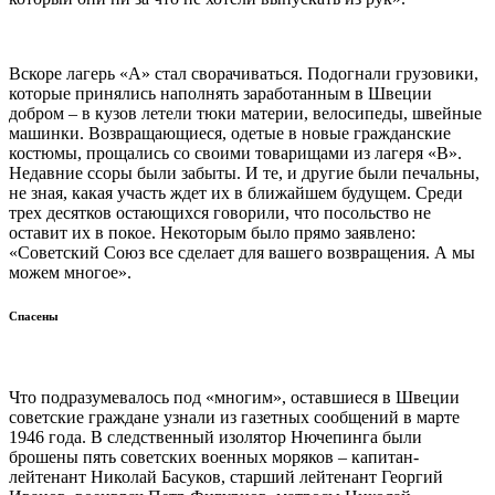
Вскоре лагерь «А» стал сворачиваться. Подогнали грузовики,
которые принялись наполнять заработанным в Швеции
добром – в кузов летели тюки материи, велосипеды, швейные
машинки. Возвращающиеся, одетые в новые гражданские
костюмы, прощались со своими товарищами из лагеря «В».
Недавние ссоры были забыты. И те, и другие были печальны,
не зная, какая участь ждет их в ближайшем будущем. Среди
трех десятков остающихся говорили, что посольство не
оставит их в покое. Некоторым было прямо заявлено:
«Советский Союз все сделает для вашего возвращения. А мы
можем многое».
Спасены
Что подразумевалось под «многим», оставшиеся в Швеции
советские граждане узнали из газетных сообщений в марте
1946 года. В следственный изолятор Нючепинга были
брошены пять советских военных моряков – капитан-
лейтенант Николай Басуков, старший лейтенант Георгий