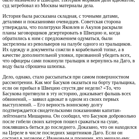
суд затребовал из Москвы материалы дела.
История была рассказана складная, с точными датами,
деталями и показаниями очевидцев. Советская сторона
утверждала, что политруки Яковлев и Акулов раскрыли
планы заговорщиков дезертировать в Швецию и, когда
обратились к ним с предложением одуматься, были
застрелены из револьверов на палубе одного из тральщиков.
Их одежду и документы сожгли в корабельной топке, а в
качестве дополнительной уловки, призванной убедить всех,
что офицеры сами покинули тральщик и вернулись на Даго, в
воду была сброшена шлюпка.
Дело, однако, стало рассыпаться при самом поверхностном
рассмотрении. Как мог Басуков оказаться на борту тральщика,
если он прибыл в Швецию спустя две недели? «То, что
Басукова притянули в эту историю, доказывает фальшь всех
обвинений, – заявил адвокат в одном из своих первых
выступлений. – Его верность воинскому долгу
подтверждается свидетельскими показаниями капитан-
лейтенанта Мишарина. Он сообщил, что Басуков добровольно
после гибели своих катеров пошел сражаться на суше,
поклявшись биться до последнего. Доказано, что он находился
на Цереле в числе последних защитников Даго. Если он
состоял в заговоре с Ивановым и прочими, что мешало ему