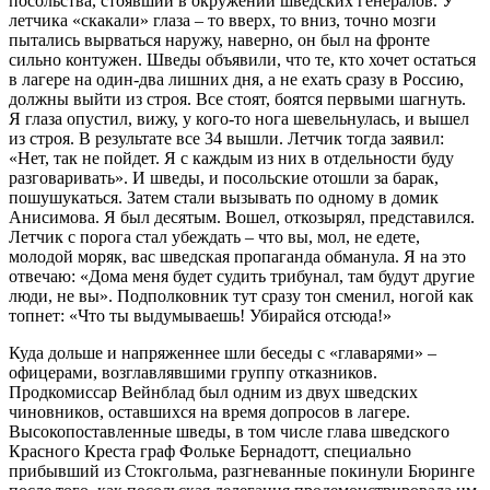
посольства, стоявший в окружении шведских генералов. У
летчика «скакали» глаза – то вверх, то вниз, точно мозги
пытались вырваться наружу, наверно, он был на фронте
сильно контужен. Шведы объявили, что те, кто хочет остаться
в лагере на один-два лишних дня, а не ехать сразу в Россию,
должны выйти из строя. Все стоят, боятся первыми шагнуть.
Я глаза опустил, вижу, у кого-то нога шевельнулась, и вышел
из строя. В результате все 34 вышли. Летчик тогда заявил:
«Нет, так не пойдет. Я с каждым из них в отдельности буду
разговаривать». И шведы, и посольские отошли за барак,
пошушукаться. Затем стали вызывать по одному в домик
Анисимова. Я был десятым. Вошел, откозырял, представился.
Летчик с порога стал убеждать – что вы, мол, не едете,
молодой моряк, вас шведская пропаганда обманула. Я на это
отвечаю: «Дома меня будет судить трибунал, там будут другие
люди, не вы». Подполковник тут сразу тон сменил, ногой как
топнет: «Что ты выдумываешь! Убирайся отсюда!»
Куда дольше и напряженнее шли беседы с «главарями» –
офицерами, возглавлявшими группу отказников.
Продкомиссар Вейнблад был одним из двух шведских
чиновников, оставшихся на время допросов в лагере.
Высокопоставленные шведы, в том числе глава шведского
Красного Креста граф Фольке Бернадотт, специально
прибывший из Стокгольма, разгневанные покинули Бюринге