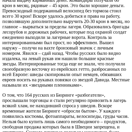
начала выдачу карманных денег. Командиры получали 60
крон в месяц, рядовые – 45 крон. Это были хорошие деньги.
Превосходный подержанный велосипед без тормоза стоил
всего 30 крон! Вскоре удалось добиться и права на работу,
позволявшую дополнительно выручить 20-30 крон в месяц, но
главное – вырваться за пределы лагеря. Образовались бригады
лесорубов и дорожных рабочих, которые под охраной солдат
ежедневно выходили за лагерные ворота. Контроль за
интернированными был прост, но эффективен. Вышел
наружу – получи на вахте бронзовый значок с личным
номером. Явился – сдай назад. Чтобы русских было видно
издалека, на левый рукав им нашили большие красные
звезды. Интернированные тогда еще не знали, что получили
своеобразную весточку из еврейских гетто, разбросанных по
всей Европе: шведы скопировали опыт немцев, обязавших
евреев носить на рукавах повязки со звездой Давида. Местные
называли их «звездными пленниками».
О том, что 164 русских из Бюринге «разбогатели»,
прослышали торговцы и стали регулярно привозить в лагерь
всякий хлам, не находивший спроса у шведов. Вскоре
временные жители Бюринге «обросли бытом». У каждого
появились костюмы, фотоаппараты, велосипеды, груды часов.
Нельзя было купить лишь самого необходимого – продуктов,
свободная продажа которых была в Швеции запрещена, и