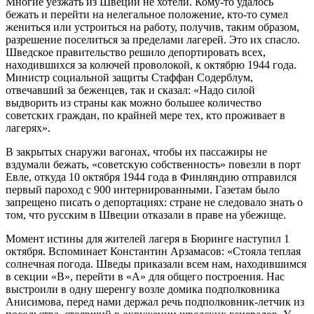
Многие уезжать из Швеции не хотели. Кому-то удалось
бежать и перейти на нелегальное положение, кто-то сумел
жениться или устроиться на работу, получив, таким образом,
разрешение поселиться за пределами лагерей. Это их спасло.
Шведское правительство решило депортировать всех,
находившихся за колючей проволокой, к октябрю 1944 года.
Министр социальной защиты Стаффан Содерблум,
отвечавший за беженцев, так и сказал: «Надо силой
выдворить из страны как можно большее количество
советских граждан, по крайней мере тех, кто проживает в
лагерях».
В закрытых снаружи вагонах, чтобы их пассажиры не
вздумали бежать, «советскую собственность» повезли в порт
Евле, откуда 10 октября 1944 года в Финляндию отправился
первый пароход с 900 интернированными. Газетам было
запрещено писать о депортациях: стране не следовало знать о
том, что русским в Швеции отказали в праве на убежище.
Момент истины для жителей лагеря в Бюринге наступил 1
октября. Вспоминает Константин Арзамасов: «Стояла теплая
солнечная погода. Шведы приказали всем нам, находившимся
в секции «В», перейти в «А» для общего построения. Нас
выстроили в одну шеренгу возле домика подполковника
Анисимова, перед нами держал речь подполковник-летчик из