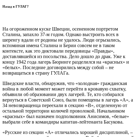
Назад в ГУЛАГ?
На огороженном куске Швеции, осененном портретом
Сталина, запахло 37-м годом. Однако выстроить всех в
шеренгу вдали от родины не удалось. Люди огрызались,
вспоминая имена Сталина и Берии совсем не в таком
контексте, как это диктовали передовицы «Правды»,
доставлявшейся из посольства. Дело дошло до драк. Уже к
концу 1942 года лагерь Бюринге разделился на «красных» и
«белых». Последние договорились между собой – не
возвращаться в страну ГУЛАГа.
Шведские власти, обнаружив, что «холодная» гражданская
война в любой момент может перейти в кровавую схватку,
объявили об образовании двух лагерей. Те, кто собирался
вернуться в Советский Союз, были помещены в лагерь «А», а
34 невозвращенца переехали в секцию «В», отделенную от
остальной территории колючей проволокой. Начальником
«красных» был назначен подполковник Анисимов, «белые»
выбрали себе в командиры капитан-лейтенанта Басукова.
«Русские из секции «А» отличались хорошей дисциплиной, –