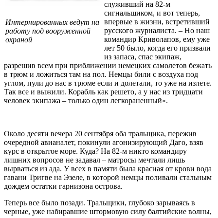
служивший на 82-м
сигнальщиком, и вот теперь,
впервые в жизни, встретивший
Интернированных ведут на
русского журналиста. – Но наш
работу под вооруженной
командир Криволапов, ему уже
охраной
лет 50 было, когда его призвали
из запаса, спас экипаж,
разрешив всем при приближении немецких самолетов бежать
в трюм и ложиться там на пол. Немцы били с воздуха под
углом, пули до нас в трюме если и долетали, то уже на излете.
Так все и выжили. Корабль как решето, а у нас из тридцати
человек экипажа – только один легкораненный».
Около десяти вечера 20 сентября оба тральщика, пережив
очередной авианалет, покинули агонизирующий Даго, взяв
курс в открытое море. Куда? На 82-м никто командиру
лишних вопросов не задавал – матросы мечтали лишь
вырваться из ада. У всех в памяти была красная от крови вода
гавани Тригве на Эзеле, в которой немцы поливали стальным
дождем остатки гарнизона острова.
Теперь все было позади. Тральщики, глубоко зарываясь в
черные, уже набиравшие штормовую силу балтийские волны,