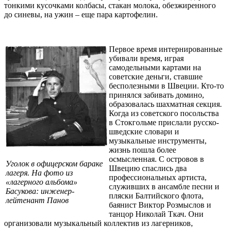
тонкими кусочками колбасы, стакан молока, обезжиренного
до синевы, на ужин – еще пара картофелин.
Первое время интернированные
убивали время, играя
самодельными картами на
советские деньги, ставшие
бесполезными в Швеции. Кто-то
принялся забивать домино,
образовалась шахматная секция.
Когда из советского посольства
в Стокгольме прислали русско-
шведские словари и
музыкальные инструменты,
жизнь пошла более
осмысленная. С островов в
Уголок в офицерском бараке
Швецию спаслись два
лагеря. На фото из
профессиональных артиста,
«лагерного альбома»
служивших в ансамбле песни и
Басукова: инженер-
пляски Балтийского флота,
лейтенант Панов
баянист Виктор Розмыслов и
танцор Николай Ткач. Они
организовали музыкальный коллектив из лагерников,