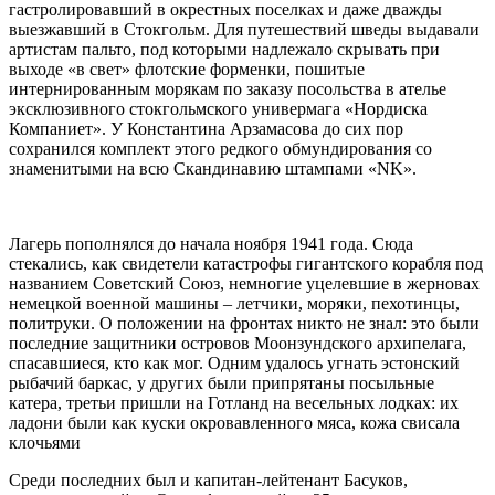
гастролировавший в окрестных поселках и даже дважды
выезжавший в Стокгольм. Для путешествий шведы выдавали
артистам пальто, под которыми надлежало скрывать при
выходе «в свет» флотские форменки, пошитые
интернированным морякам по заказу посольства в ателье
эксклюзивного стокгольмского универмага «Нордиска
Компаниет». У Константина Арзамасова до сих пор
сохранился комплект этого редкого обмундирования со
знаменитыми на всю Скандинавию штампами «NK».
Лагерь пополнялся до начала ноября 1941 года. Сюда
стекались, как свидетели катастрофы гигантского корабля под
названием Советский Союз, немногие уцелевшие в жерновах
немецкой военной машины – летчики, моряки, пехотинцы,
политруки. О положении на фронтах никто не знал: это были
последние защитники островов Моонзундского архипелага,
спасавшиеся, кто как мог. Одним удалось угнать эстонский
рыбачий баркас, у других были припрятаны посыльные
катера, третьи пришли на Готланд на весельных лодках: их
ладони были как куски окровавленного мяса, кожа свисала
клочьями
Среди последних был и капитан-лейтенант Басуков,