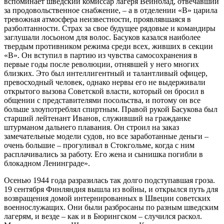
вспоминает шведский комиссар лагеря Вейнблад, отвечавший
за продовольственное снабжение, – а в отделении «В» царила
тревожная атмосфера неизвестности, проявлявшаяся в
разболтанности. Страх за свое будущее рядовые и командиры
заглушали лосьоном для волос. Басуков казался наиболее
твердым противником режима среди всех, живших в секции
«В». Он вступил в партию из чувства самосохранения в
первые годы после революции, отнявшей у него многих
близких. Это был интеллигентный и талантливый офицер,
превосходный человек, однако нервы его не выдерживали
открытого вызова Советской власти, который он бросил в
общении с представителями посольства, и потому он все
больше злоупотреблял спиртным. Правой рукой Басукова был
старший лейтенант Иванов, служивший на гражданке
штурманом дальнего плавания. Он строил на заказ
замечательные модели судов, но все заработанные деньги –
очень большие – прогуливал в Стокгольме, когда с ним
расплачивались за работу. Его жена и сынишка погибли в
блокадном Ленинграде».
Осенью 1944 года разразилась так долго подступавшая гроза.
19 сентября Финляндия вышла из войны, и открылся путь для
возвращения домой интернированных в Швеции советских
военнослужащих. Они были разбросаны по разным шведским
лагерям, и везде – как и в Бюрингском – случился раскол.