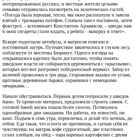
интернированных русских, и местные жители целыми
семьями отправились посмотреть на экзотических гостей.
«Погода была хорошая, тепло, мы окно распахнули и завели
взятый с тральщика патефон. Сначала танго поставили, затем
фокстрот, – вспоминает Константин Арзамасов, – шведы нам
в окна сигареты стали кидать, а ребята – махорку в ответ».
Вскоре подогнали автобусы, и матросов повезли в
постоянный лагерь. Путешествие закончилось в глухом лесу,
поблизости от местечка Бюринге. Одного взгляда на
открывшуюся картину было достаточно, чтобы понять:
шведские власти не собираются церемониться с «красными»,
которых вот-вот разгромит победоносный вермахт. Забор из
колючей проволоки в три ряда, сторожевые вышки по углам,
щитовые деревянные бараки, охранники с немецкими
овчарками…
Начали обустраиваться. Первым делом попросили у шведов
баню. Те привезли материал, предложили строить самим. С
готовой баней жизнь пошла более сносно. Потянулись
однообразные дни ожидания. Ни работы, ни новостей, ни
книг. Подъем в семь утра, перекличка, и делай что хочешь, до
отбоя. Еда такая, что и ноги не протянешь, и сытым себя не
чувствуешь: на завтрак кофе суррогатный, две пластинки
сухих хлебцев, на обед – пара вареных картофелин с двумя