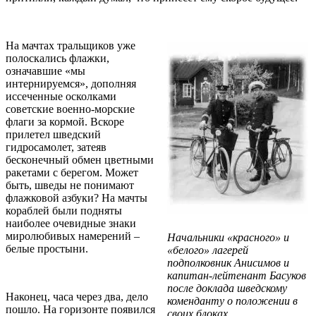
На мачтах тральщиков уже
полоскались флажки,
означавшие «мы
интернируемся», дополняя
иссеченные осколками
советские военно-морские
флаги за кормой. Вскоре
прилетел шведский
гидросамолет, затеяв
бесконечный обмен цветными
ракетами с берегом. Может
быть, шведы не понимают
флажковой азбуки? На мачты
кораблей были подняты
наиболее очевидные знаки
миролюбивых намерений –
Начальники «красного» и
белые простыни.
«белого» лагерей
подполковник Анисимов и
капитан-лейтенант Басуков
после доклада шведскому
Наконец, часа через два, дело
коменданту о положении в
пошло. На горизонте появился
своих блоках