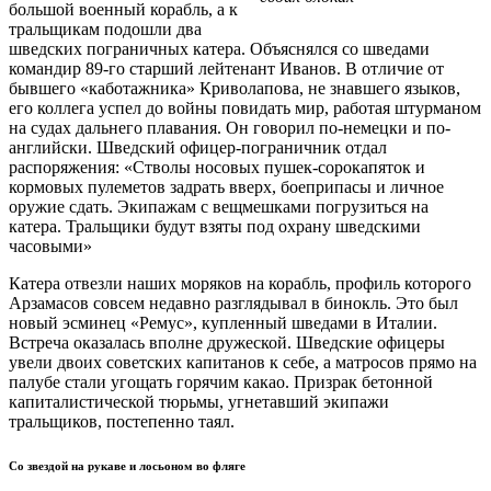
большой военный корабль, а к
тральщикам подошли два
шведских пограничных катера. Объяснялся со шведами
командир 89-го старший лейтенант Иванов. В отличие от
бывшего «каботажника» Криволапова, не знавшего языков,
его коллега успел до войны повидать мир, работая штурманом
на судах дальнего плавания. Он говорил по-немецки и по-
английски. Шведский офицер-пограничник отдал
распоряжения: «Стволы носовых пушек-сорокапяток и
кормовых пулеметов задрать вверх, боеприпасы и личное
оружие сдать. Экипажам с вещмешками погрузиться на
катера. Тральщики будут взяты под охрану шведскими
часовыми»
Катера отвезли наших моряков на корабль, профиль которого
Арзамасов совсем недавно разглядывал в бинокль. Это был
новый эсминец «Ремус», купленный шведами в Италии.
Встреча оказалась вполне дружеской. Шведские офицеры
увели двоих советских капитанов к себе, а матросов прямо на
палубе стали угощать горячим какао. Призрак бетонной
капиталистической тюрьмы, угнетавший экипажи
тральщиков, постепенно таял.
Со звездой на рукаве и лосьоном во фляге