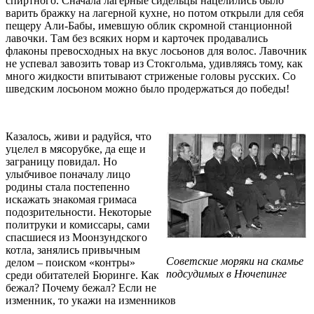
спиртного. Сначала лагерные сидельцы нацелились было
варить бражку на лагерной кухне, но потом открыли для себя
пещеру Али-Бабы, имевшую облик скромной станционной
лавочки. Там без всяких норм и карточек продавались
флаконы превосходных на вкус лосьонов для волос. Лавочник
не успевал завозить товар из Стокгольма, удивляясь тому, как
много жидкости впитывают стриженые головы русских. Со
шведским лосьоном можно было продержаться до победы!
Казалось, живи и радуйся, что
уцелел в мясорубке, да еще и
заграницу повидал. Но
улыбчивое поначалу лицо
родины стала постепенно
искажать знакомая гримаса
подозрительности. Некоторые
политруки и комиссары, сами
спасшиеся из Моонзундского
котла, занялись привычным
Советские моряки на скамье
делом – поиском «контры»
подсудимых в Нючепинге
среди обитателей Бюринге. Как
бежал? Почему бежал? Если не
изменник, то укажи на изменников