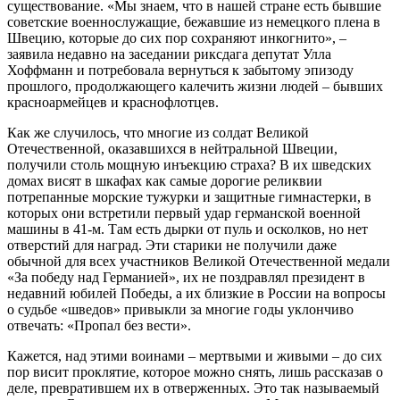
существование. «Мы знаем, что в нашей стране есть бывшие
советские военнослужащие, бежавшие из немецкого плена в
Швецию, которые до сих пор сохраняют инкогнито», –
заявила недавно на заседании риксдага депутат Улла
Хоффманн и потребовала вернуться к забытому эпизоду
прошлого, продолжающего калечить жизни людей – бывших
красноармейцев и краснофлотцев.
Как же случилось, что многие из солдат Великой
Отечественной, оказавшихся в нейтральной Швеции,
получили столь мощную инъекцию страха? В их шведских
домах висят в шкафах как самые дорогие реликвии
потрепанные морские тужурки и защитные гимнастерки, в
которых они встретили первый удар германской военной
машины в 41-м. Там есть дырки от пуль и осколков, но нет
отверстий для наград. Эти старики не получили даже
обычной для всех участников Великой Отечественной медали
«За победу над Германией», их не поздравлял президент в
недавний юбилей Победы, а их близкие в России на вопросы
о судьбе «шведов» привыкли за многие годы уклончиво
отвечать: «Пропал без вести».
Кажется, над этими воинами – мертвыми и живыми – до сих
пор висит проклятие, которое можно снять, лишь рассказав о
деле, превратившем их в отверженных. Это так называемый