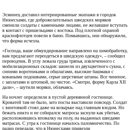
Эсминец доставил интернированные экипажи в городок
Нюнесхамн, где доброжелательных шведских моряков
сменили солдаты с каменными лицами, не желавшие вступать
в контакт с пришельцами с востока. Под плотной охраной
краснофлотцев повели в баню. Помывшись, они обнаружили,
что форма исчезла.
«Господа, ваше обмундирование направлено на химобработку,
вам предлагают переодеться в шведскую одежду», – сообщил
переводчик. В углу лежала груда тряпья, извлеченного с
мобилизационных складов: шинели из двухцветного сукна, с
синими воротниками и обшлагами, высокие башмаки с
коваными подошвами, серые шерстяные штаны. Все чиненое,
с заплатами и штопкой, но чистое. «Смотри, форму Карла ХII
дали», – шутили моряки, облачаясь.
На ночлег определили в пустой деревянной гостинице.
Кроватей там не было, зато посты выставили повсюду. Солдат
с винтовкой стоял даже на козырьке над главным входом. Но
бежать никто и не собирался: матросы заснули как убитые,
расположившись вповалку на полу, на выданных шведами
матрасах. С утра к гостинице началось паломничество. По
радио передали, что в Нюнесхамн привезли