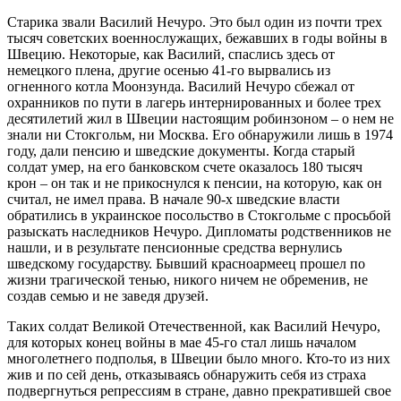
Старика звали Василий Нечуро. Это был один из почти трех
тысяч советских военнослужащих, бежавших в годы войны в
Швецию. Некоторые, как Василий, спаслись здесь от
немецкого плена, другие осенью 41-го вырвались из
огненного котла Моонзунда. Василий Нечуро сбежал от
охранников по пути в лагерь интернированных и более трех
десятилетий жил в Швеции настоящим робинзоном – о нем не
знали ни Стокгольм, ни Москва. Его обнаружили лишь в 1974
году, дали пенсию и шведские документы. Когда старый
солдат умер, на его банковском счете оказалось 180 тысяч
крон – он так и не прикоснулся к пенсии, на которую, как он
считал, не имел права. В начале 90-х шведские власти
обратились в украинское посольство в Стокгольме с просьбой
разыскать наследников Нечуро. Дипломаты родственников не
нашли, и в результате пенсионные средства вернулись
шведскому государству. Бывший красноармеец прошел по
жизни трагической тенью, никого ничем не обременив, не
создав семью и не заведя друзей.
Таких солдат Великой Отечественной, как Василий Нечуро,
для которых конец войны в мае 45-го стал лишь началом
многолетнего подполья, в Швеции было много. Кто-то из них
жив и по сей день, отказываясь обнаружить себя из страха
подвергнуться репрессиям в стране, давно прекратившей свое