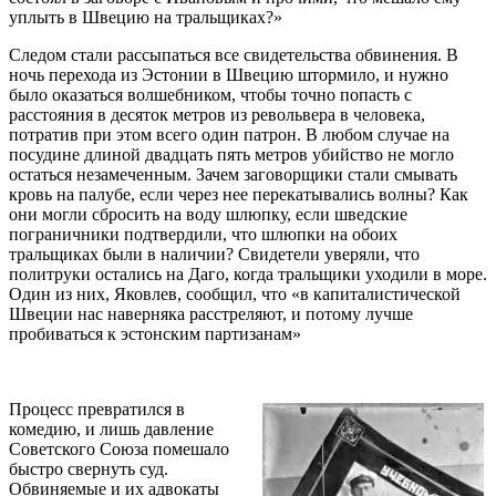
уплыть в Швецию на тральщиках?»
Следом стали рассыпаться все свидетельства обвинения. В
ночь перехода из Эстонии в Швецию штормило, и нужно
было оказаться волшебником, чтобы точно попасть с
расстояния в десяток метров из револьвера в человека,
потратив при этом всего один патрон. В любом случае на
посудине длиной двадцать пять метров убийство не могло
остаться незамеченным. Зачем заговорщики стали смывать
кровь на палубе, если через нее перекатывались волны? Как
они могли сбросить на воду шлюпку, если шведские
пограничники подтвердили, что шлюпки на обоих
тральщиках были в наличии? Свидетели уверяли, что
политруки остались на Даго, когда тральщики уходили в море.
Один из них, Яковлев, сообщил, что «в капиталистической
Швеции нас наверняка расстреляют, и потому лучше
пробиваться к эстонским партизанам»
Процесс превратился в
комедию, и лишь давление
Советского Союза помешало
быстро свернуть суд.
Обвиняемые и их адвокаты