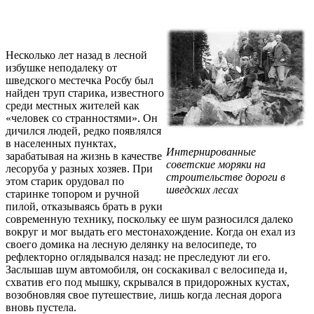
Несколько лет назад в лесной
избушке неподалеку от
шведского местечка Росбу был
найден труп старика, известного
среди местных жителей как
«человек со странностями». Он
дичился людей, редко появлялся
в населенных пунктах,
Интернированные
зарабатывая на жизнь в качестве
советские моряки на
лесоруба у разных хозяев. При
строительстве дороги в
этом старик орудовал по
шведских лесах
старинке топором и ручной
пилой, отказываясь брать в руки
современную технику, поскольку ее шум разносился далеко
вокруг и мог выдать его местонахождение. Когда он ехал из
своего домика на лесную делянку на велосипеде, то
рефлекторно оглядывался назад: не преследуют ли его.
Заслышав шум автомобиля, он соскакивал с велосипеда и,
схватив его под мышку, скрывался в придорожных кустах,
возобновляя свое путешествие, лишь когда лесная дорога
вновь пустела.