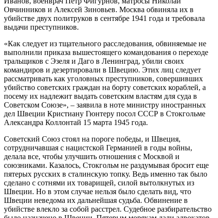
Иванов, военврач Петр Фигурнов, матросы Николай
Овчинников и Алексей Зиновьев. Москва обвиняла их в
убийстве двух политруков в сентябре 1941 года и требовала
выдачи преступников.
«Как следует из тщательного расследования, обвиняемые не
выполнили приказа вышестоящего командования о переходе
тральщиков с Эзеля и Даго в Ленинград, убили своих
командиров и дезертировали в Швецию. Этих лиц следует
рассматривать как уголовных преступников, совершивших
убийство советских граждан на борту советских кораблей, а
посему их надлежит выдать советским властям для суда в
Советском Союзе», – заявила в ноте министру иностранных
дел Швеции Кристиану Гюнтеру посол СССР в Стокгольме
Александра Коллонтай 15 марта 1945 года.
Советский Союз стоял на пороге победы, и Швеция,
сотрудничавшая с нацистской Германией в годы войны,
делала все, чтобы улучшить отношения с Москвой и
союзниками. Казалось, Стокгольм не раздумывая бросит еще
пятерых русских в сталинскую топку. Ведь именно так было
сделано с сотнями их товарищей, силой вытолкнутых из
Швеции. Но в этом случае нельзя было сделать вид, что
Швеции неведома их дальнейшая судьба. Обвинение в
убийстве влекло за собой расстрел. Судебное разбирательство
было назначено в Швеции. Пятерым морякам дали адвокатов,