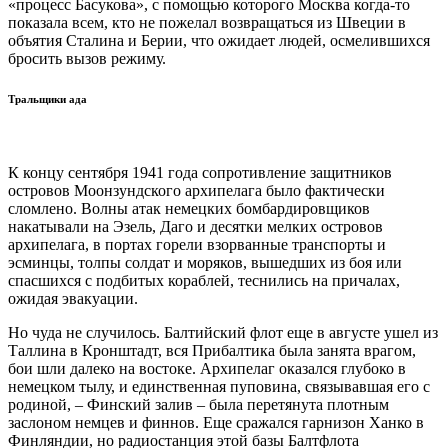
«процесс Басукова», с помощью которого Москва когда-то
показала всем, кто не пожелал возвращаться из Швеции в
объятия Сталина и Берии, что ожидает людей, осмелившихся
бросить вызов режиму.
Тральщики ада
К концу сентября 1941 года сопротивление защитников
островов Моонзундского архипелага было фактически
сломлено. Волны атак немецких бомбардировщиков
накатывали на Эзель, Даго и десятки мелких островов
архипелага, в портах горели взорванные транспорты и
эсминцы, толпы солдат и моряков, вышедших из боя или
спасшихся с подбитых кораблей, теснились на причалах,
ожидая эвакуации.
Но чуда не случилось. Балтийский флот еще в августе ушел из
Таллина в Кронштадт, вся Прибалтика была занята врагом,
бои шли далеко на востоке. Архипелаг оказался глубоко в
немецком тылу, и единственная пуповина, связывавшая его с
родиной, – Финский залив – была перетянута плотным
заслоном немцев и финнов. Еще сражался гарнизон Ханко в
Финляндии, но радиостанция этой базы Балтфлота