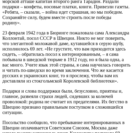
морской атташе капитан второго ранга Тарадин. Раздали
подарки – конфеты, носовые платки, книги. Привезли газеты.
«Ребята, – сказали, – война идет страшная, но мы победим.
Сохраняйте силу, будем вместе строить после победы
родину».
23 февраля 1942 года в Бюринге пожаловала сама Александра
Коллонтай, посол СССР в Швеции. Никто не мог поверить,
что элегантной моложавой даме, кутавшейся в серую шубу,
исполнилось 69 лет. «Не грустите, что вам приходится здесь
сидеть, – обратилась посол к интернированным, – я сама
побывала в шведской тюрьме в 1912 году, но я была одна, а
вас много. Учите язык этой страны, я сама научилась говорить
и читать по-шведски во время заключения. Что же касается
русских и украинских книг, то я прослежу, чтобы вам их
доставляли из стокгольмской Королевской библиотеки».
Подарки и слова поддержки были, безусловно, приятны и,
главное, развеяли страхи людей, сидевших за колючей
проволокой: родина не считает их предателями. Их бегство в
Швецию признано правильным поступком в сложившейся
ситуации.
Посольство сообщило, что пребывание интернированных в
Швеции оплачивается Советским Союзом, Москва даже