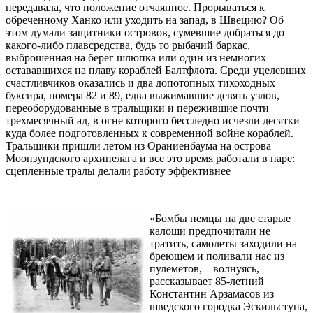
передавала, что положение отчаянное. Прорываться к
обреченному Ханко или уходить на запад, в Швецию? Об
этом думали защитники островов, сумевшие добраться до
какого-либо плавсредства, будь то рыбачий баркас,
выброшенная на берег шлюпка или один из немногих
остававшихся на плаву кораблей Балтфлота. Среди уцелевших
счастливчиков оказались и два допотопных тихоходных
буксира, номера 82 и 89, едва выжимавшие девять узлов,
переоборудованные в тральщики и пережившие почти
трехмесячный ад, в огне которого бесследно исчезли десятки
куда более подготовленных к современной войне кораблей.
Тральщики пришли летом из Ораниенбаума на острова
Моонзундского архипелага и все это время работали в паре:
сцепленные тралы делали работу эффективнее
«Бомбы немцы на две старые
калоши предпочитали не
тратить, самолеты заходили на
бреющем и поливали нас из
пулеметов, – волнуясь,
рассказывает 85-летний
Константин Арзамасов из
шведского городка Эскильстуна,