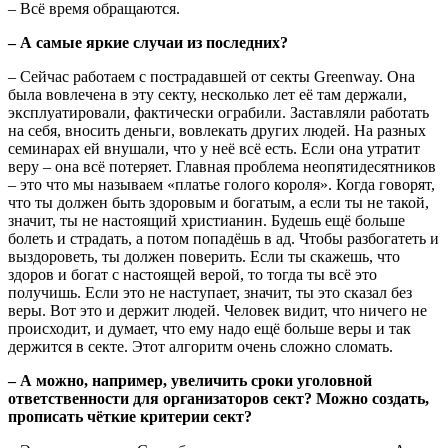
– Всё время обращаются.
– А самые яркие случаи из последних?
– Сейчас работаем с пострадавшей от секты Greenway. Она
была вовлечена в эту секту, несколько лет её там держали,
эксплуатировали, фактически ограбили. Заставляли работать
на себя, вносить деньги, вовлекать других людей. На разных
семинарах ей внушали, что у неё всё есть. Если она утратит
веру – она всё потеряет. Главная проблема неопятидесятников
– это что мы называем «платье голого короля». Когда говорят,
что ты должен быть здоровым и богатым, а если ты не такой,
значит, ты не настоящий христианин. Будешь ещё больше
болеть и страдать, а потом попадёшь в ад. Чтобы разбогатеть и
выздороветь, ты должен поверить. Если ты скажешь, что
здоров и богат с настоящей верой, то тогда ты всё это
получишь. Если это не наступает, значит, ты это сказал без
веры. Вот это и держит людей. Человек видит, что ничего не
происходит, и думает, что ему надо ещё больше веры и так
держится в секте. Этот алгоритм очень сложно сломать.
– А можно, например, увеличить сроки уголовной
ответственности для организаторов сект? Можно создать,
прописать чёткие критерии сект?