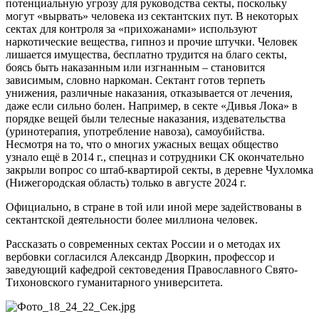
потенциальную угрозу для руководства секты, поскольку
могут «вырвать» человека из сектантских пут. В некоторых
сектах для контроля за «прихожанами» используют
наркотические вещества, гипноз и прочие штучки. Человек
лишается имущества, бесплатно трудится на благо секты,
боясь быть наказанным или изгнанным – становится
зависимым, словно наркоман. Сектант готов терпеть
унижения, различные наказания, отказывается от лечения,
даже если сильно болен. Например, в секте «Дивья Лока» в
порядке вещей были телесные наказания, издевательства
(уринотерапия, употребление навоза), самоубийства.
Несмотря на то, что о многих ужасных вещах общество
узнало ещё в 2014 г., спецназ и сотрудники СК окончательно
закрыли вопрос со штаб-квартирой секты, в деревне Чухломка
(Нижегородская область) только в августе 2024 г.
Официально, в стране в той или иной мере задействованы в
сектантской деятельности более миллиона человек.
Рассказать о современных сектах России и о методах их
вербовки согласился Александр Дворкин, профессор и
заведующий кафедрой сектоведения Православного Свято-
Тихоновского гуманитарного университета.