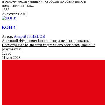
и одному месяцу лишения свободы по обвинению в
получении взятки...
1863
28 октября 2013
КОНИ
Автор:
Андрей ГРИВЦОВ
Анатолий Фёдорович Кони никогда не был адвокатом.
Несмотря на это, по сети ходит много баек о том, как он в
результате п...
12380
11 мая 2023