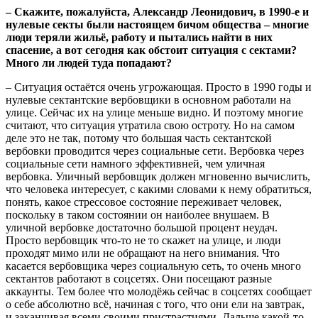
– Скажите, пожалуйста, Александр Леонидович, в 1990-е и
нулевые секты были настоящем бичом общества – многие
люди теряли жильё, работу и пытались найти в них
спасение, а вот сегодня как обстоит ситуация с сектами?
Много ли людей туда попадают?
– Ситуация остаётся очень угрожающая. Просто в 1990 годы и
нулевые сектантские вербовщики в основном работали на
улице. Сейчас их на улице меньше видно. И поэтому многие
считают, что ситуация утратила свою остроту. Но на самом
деле это не так, потому что большая часть сектантской
вербовки проводится через социальные сети. Вербовка через
социальные сети намного эффективней, чем уличная
вербовка. Уличный вербовщик должен мгновенно вычислить,
что человека интересует, с какими словами к нему обратиться,
понять, какое стрессовое состояние переживает человек,
поскольку в таком состоянии он наиболее внушаем. В
уличной вербовке достаточно большой процент неудач.
Просто вербовщик что-то не то скажет на улице, и люди
проходят мимо или не обращают на него внимания. Что
касается вербовщика через социальную сеть, то очень много
сектантов работают в соцсетях. Они посещают разные
аккаунты. Тем более что молодёжь сейчас в соцсетях сообщает
о себе абсолютно всё, начиная с того, что они ели на завтрак,
и заканчивая всеми своими пристрастиями. Дальше какой-то