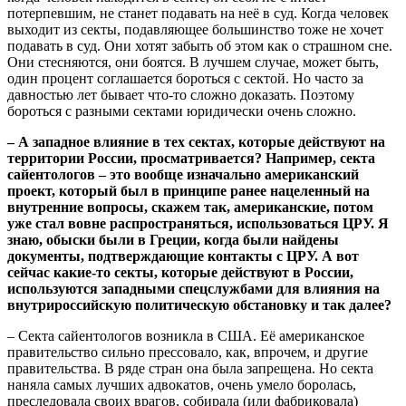
потерпевшим, не станет подавать на неё в суд. Когда человек
выходит из секты, подавляющее большинство тоже не хочет
подавать в суд. Они хотят забыть об этом как о страшном сне.
Они стесняются, они боятся. В лучшем случае, может быть,
один процент соглашается бороться с сектой. Но часто за
давностью лет бывает что-то сложно доказать. Поэтому
бороться с разными сектами юридически очень сложно.
– А западное влияние в тех сектах, которые действуют на
территории России, просматривается? Например, секта
сайентологов – это вообще изначально американский
проект, который был в принципе ранее нацеленный на
внутренние вопросы, скажем так, американские, потом
уже стал вовне распространяться, использоваться ЦРУ. Я
знаю, обыски были в Греции, когда были найдены
документы, подтверждающие контакты с ЦРУ. А вот
сейчас какие-то секты, которые действуют в России,
используются западными спецслужбами для влияния на
внутрироссийскую политическую обстановку и так далее?
– Секта сайентологов возникла в США. Её американское
правительство сильно прессовало, как, впрочем, и другие
правительства. В ряде стран она была запрещена. Но секта
наняла самых лучших адвокатов, очень умело боролась,
преследовала своих врагов, собирала (или фабриковала)