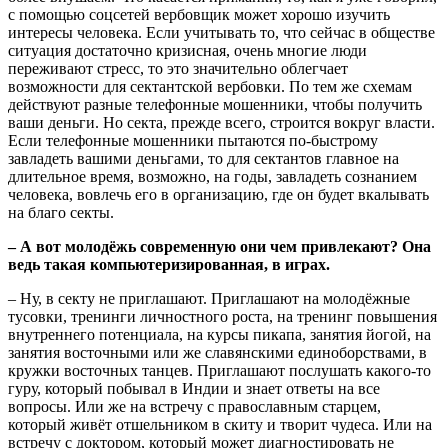
с помощью соцсетей вербовщик может хорошо изучить
интересы человека. Если учитывать то, что сейчас в обществе
ситуация достаточно кризисная, очень многие люди
переживают стресс, то это значительно облегчает
возможности для сектантской вербовки. По тем же схемам
действуют разные телефонные мошенники, чтобы получить
ваши деньги. Но секта, прежде всего, строится вокруг власти.
Если телефонные мошенники пытаются по-быстрому
завладеть вашими деньгами, то для сектантов главное на
длительное время, возможно, на годы, завладеть сознанием
человека, вовлечь его в организацию, где он будет вкалывать
на благо секты.
– А вот молодёжь современную они чем привлекают? Она
ведь такая компьютеризированная, в играх.
– Ну, в секту не приглашают. Приглашают на молодёжные
тусовки, тренинги личностного роста, на тренинг повышения
внутреннего потенциала, на курсы пикапа, занятия йогой, на
занятия восточными или же славянскими единоборствами, в
кружки восточных танцев. Приглашают послушать какого-то
гуру, который побывал в Индии и знает ответы на все
вопросы. Или же на встречу с православным старцем,
который живёт отшельником в скиту и творит чудеса. Или на
встречу с доктором, который может диагностировать не