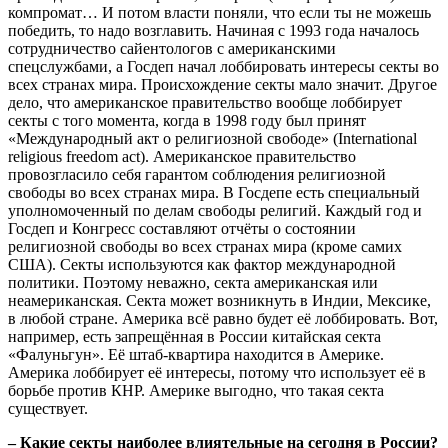
компромат… И потом власти поняли, что если ты не можешь
победить, то надо возглавить. Начиная с 1993 года началось
сотрудничество сайентологов с американскими
спецслужбами, а Госдеп начал лоббировать интересы секты во
всех странах мира. Происхождение секты мало значит. Другое
дело, что американское правительство вообще лоббирует
секты с того момента, когда в 1998 году был принят
«Международный акт о религиозной свободе» (International
religious freedom act). Американское правительство
провозгласило себя гарантом соблюдения религиозной
свободы во всех странах мира. В Госдепе есть специальный
уполномоченный по делам свободы религий. Каждый год и
Госдеп и Конгресс составляют отчёты о состоянии
религиозной свободы во всех странах мира (кроме самих
США). Секты используются как фактор международной
политики. Поэтому неважно, секта американская или
неамериканская. Секта может возникнуть в Индии, Мексике,
в любой стране. Америка всё равно будет её лоббировать. Вот,
например, есть запрещённая в России китайская секта
«Фалуньгун». Её штаб-квартира находится в Америке.
Америка лоббирует её интересы, потому что использует её в
борьбе против КНР. Америке выгодно, что такая секта
существует.
– Какие секты наиболее влиятельные на сегодня в России?