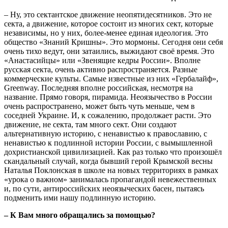
– Ну, это сектантское движение неопятидесятников. Это не
секта, а движение, которое состоит из многих сект, которые
независимы, но у них, более-менее единая идеология. Это
общество «Знаний Кришны». Это мормоны. Сегодня они себя
очень тихо ведут, они затаились, выжидают своё время. Это
«Анастасийцы» или «Звенящие кедры России». Вполне
русская секта, очень активно распространяется. Разные
коммерческие культы. Самые известные из них «Гербалайф»,
Greenway. Последняя вполне российская, несмотря на
название. Прямо говоря, пирамида. Неоязычество в России
очень распространено, может быть чуть меньше, чем в
соседней Украине. И, к сожалению, продолжает расти. Это
движение, не секта, там много сект. Они создают
альтернативную историю, с ненавистью к православию, с
ненавистью к подлинной истории России, с вымышленной
дохристианской цивилизацией. Как раз только что произошёл
скандальный случай, когда бывший герой Крымской весны
Наталья Поклонская в школе на новых территориях в рамках
«урока о важном» занималась пропагандой невежественных
и, по сути, антироссийских неоязыческих басен, пытаясь
подменить ими нашу подлинную историю.
– К Вам много обращались за помощью?