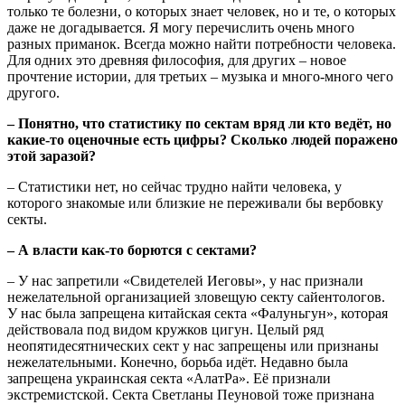
только те болезни, о которых знает человек, но и те, о которых
даже не догадывается. Я могу перечислить очень много
разных приманок. Всегда можно найти потребности человека.
Для одних это древняя философия, для других – новое
прочтение истории, для третьих – музыка и много-много чего
другого.
– Понятно, что статистику по сектам вряд ли кто ведёт, но
какие-то оценочные есть цифры? Сколько людей поражено
этой заразой?
– Статистики нет, но сейчас трудно найти человека, у
которого знакомые или близкие не переживали бы вербовку
секты.
– А власти как-то борются с сектами?
– У нас запретили «Свидетелей Иеговы», у нас признали
нежелательной организацией зловещую секту сайентологов.
У нас была запрещена китайская секта «Фалуньгун», которая
действовала под видом кружков цигун. Целый ряд
неопятидесятнических сект у нас запрещены или признаны
нежелательными. Конечно, борьба идёт. Недавно была
запрещена украинская секта «АлатРа». Её признали
экстремистской. Секта Светланы Пеуновой тоже признана