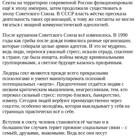
Секты на территории современной России функционировали
ещё в эпоху империи, затем продолжили существовать в
эпоху Советского Союза. В СССР власть жёстко пресекала
деятельность таких организаций, к тому же сектанты не могли
тягаться с мощной коммунистической идеологией.
После крушения Советского Союза всё изменилось. В 1990
годы как грибы после дождя появились разные организации,
которые собирали целые армии адептов. И это не мудрено,
ведь люди, перенося ужасный стресс, искали отраду, спасение
в стране, где была нищета, войны между криминальными
группировками, а светлое будущее казалось призрачным.
Лидеры сект являются прежде всего прекрасными
психологами и умеют манипулировать психикой
потенциальных «жертв». Предпочтение отдаётся людям с
низким критическим мышлением, неагрессивным, тем, кто
пережил сильный стресс: потерю близких, банкротство,
измену. Сегодня людей вербуют преимущественно через
соцсети, особенно молодёжь, которая выкладывает у себя на
страницах практически всё о себе.
Вступив в секту, человек становится её частью и в
большинстве случаев теряет прежние социальные связи – с
семьёй, друзьями, знакомыми. Ведь все они несут