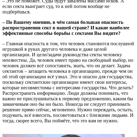
– Это не поможет. Суды будут завалены массами исков. А
если секта выиграет суд, то к ней потом вообще не
подберёшься.
– По Вашему мнению, в чём самая большая опасность
распространения сект в нашей стране? И какие наиболее
эффективные способы борьбы с сектами Вы видите?
– Главная опасность в том, что человек становится послушной
игрушкой в руках другого человека и даже целой
организации. И цели/задачи руководства секты человеку
неизвестны. Да, человек имеет право на свободный выбор, но
человек должен всё сопоставить, знать, что он делает. Задача
сектантов – затащить человека в организацию, прежде чем он
об этой организации всё узнал. Это и опасно для государства,
поскольку сектантские организации имеют свои интересы,
которые несовместимы с интересами государства. Что делать?
Распространить информацию. Люди должны понимать, что
важно не прислушиваться к первому предложению, каким бы
заманчивым оно бы ни было. Никогда не следует принимать
решение прямо сейчас, мгновенно. Нужно переждать, остыть,
подумать, всё взвесить, посоветоваться с близкими людьми. И
тогда, скорее всего, Вы поймёте, что это вам не нужно.