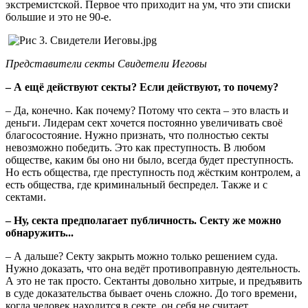
экстремистской. Первое что приходит на ум, что эти списки
большие и это не 90-е.
Представители секты Свидетели Иеговы
– А ещё действуют секты? Если действуют, то почему?
– Да, конечно. Как почему? Потому что секта – это власть и
деньги. Лидерам сект хочется постоянно увеличивать своё
благосостояние. Нужно признать, что полностью секты
невозможно победить. Это как преступность. В любом
обществе, каким бы оно ни было, всегда будет преступность.
Но есть общества, где преступность под жёстким контролем, а
есть общества, где криминальный беспредел. Также и с
сектами.
– Ну, секта предполагает публичность. Секту же можно
обнаружить...
– А дальше? Секту закрыть можно только решением суда.
Нужно доказать, что она ведёт противоправную деятельность.
А это не так просто. Сектанты довольно хитрые, и предъявить
в суде доказательства бывает очень сложно. До того времени,
когда человек находится в секте, он себя не считает