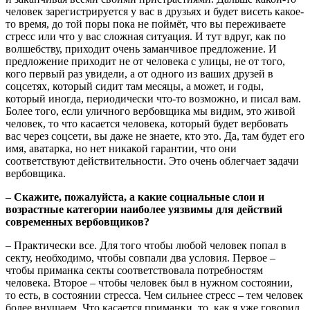
человек зарегистрируется у вас в друзьях и будет висеть какое-
то время, до той поры пока не поймёт, что вы переживаете
стресс или что у вас сложная ситуация. И тут вдруг, как по
волшебству, приходит очень заманчивое предложение. И
предложение приходит не от человека с улицы, не от того,
кого первый раз увидели, а от одного из ваших друзей в
соцсетях, который сидит там месяцы, а может, и годы,
который иногда, периодически что-то возможно, и писал вам.
Более того, если уличного вербовщика мы видим, это живой
человек, то что касается человека, который будет вербовать
вас через соцсети, вы даже не знаете, кто это. Да, там будет его
имя, аватарка, но нет никакой гарантии, что они
соответствуют действительности. Это очень облегчает задачи
вербовщика.
– Скажите, пожалуйста, а какие социальные слои и
возрастные категории наиболее уязвимы для действий
современных вербовщиков?
– Практически все. Для того чтобы любой человек попал в
секту, необходимо, чтобы совпали два условия. Первое –
чтобы приманка секты соответствовала потребностям
человека. Второе – чтобы человек был в нужном состоянии,
то есть, в состоянии стресса. Чем сильнее стресс – тем человек
более внушаем. Что касается приманки, то, как я уже говорил,