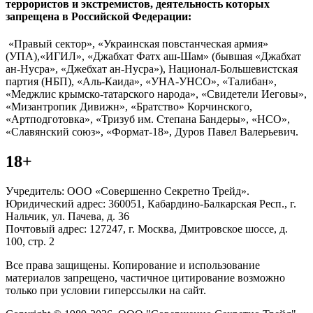
террористов и экстремистов, деятельность которых
запрещена в Российской Федерации:
«Правый сектор», «Украинская повстанческая армия»
(УПА),«ИГИЛ», «Джабхат Фатх аш-Шам» (бывшая «Джабхат
ан-Нусра», «Джебхат ан-Нусра»), Национал-Большевистская
партия (НБП), «Аль-Каида», «УНА-УНСО», «Талибан»,
«Меджлис крымско-татарского народа», «Свидетели Иеговы»,
«Мизантропик Дивижн», «Братство» Корчинского,
«Артподготовка», «Тризуб им. Степана Бандеры», «НСО»,
«Славянский союз», «Формат-18», Дуров Павел Валерьевич.
18+
Учредитель: ООО «Совершенно Секретно Трейд».
Юридический адрес: 360051, Кабардино-Балкарская Респ., г.
Нальчик, ул. Пачева, д. 36
Почтовый адрес: 127247, г. Москва, Дмитровское шоссе, д.
100, стр. 2
Все права защищены. Копирование и использование
материалов запрещено, частичное цитирование возможно
только при условии гиперссылки на сайт.