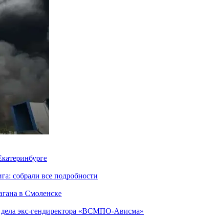
 Екатеринбурге
га: собрали все подробности
агана в Смоленске
ю дела экс-гендиректора «ВСМПО-Ависма»