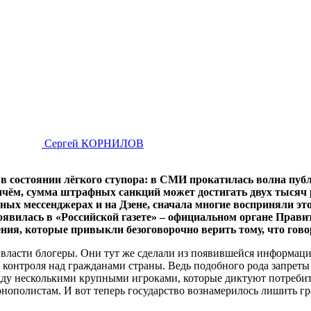
Сергей КОРНИЛОВ
состоянии лёгкого ступора: в СМИ прокатилась волна публик
ричём, сумма штрафных санкций может достигать двух тысяч
рных мессенджерах и на Дзене, сначала многие восприняли э
вилась в «Российской газете» – официальном органе Правите
ления, которые привыкли безоговорочно верить тому, что г
е власти блогеры. Они тут же сделали из появившейся информац
о контроля над гражданами страны. Ведь подобного рода запреты
жду несколькими крупными игроками, которые диктуют потреби
нополистам. И вот теперь государство вознамерилось лишить гр