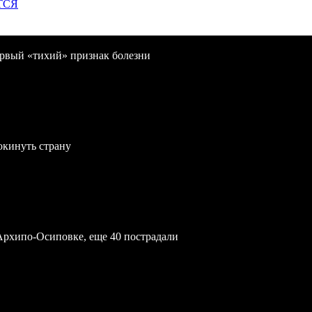
ТСЯ
первый «тихий» признак болезни
окинуть страну
Архипо-Осиповке, еще 40 пострадали