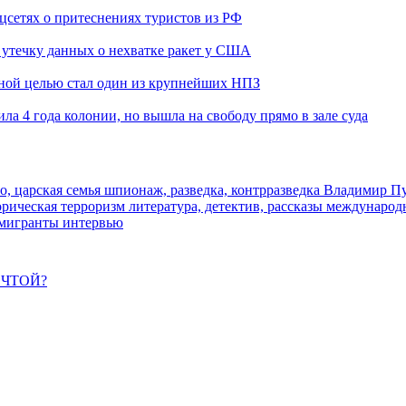
оцсетях о притеснениях туристов из РФ
утечку данных о нехватке ракет у США
ьной целью стал один из крупнейших НПЗ
ла 4 года колонии, но вышла на свободу прямо в зале суда
о, царская семья
шпионаж, разведка, контрразведка
Владимир П
торическая
терроризм
литература, детектив, рассказы
международ
 мигранты
интервью
ЕЧТОЙ?