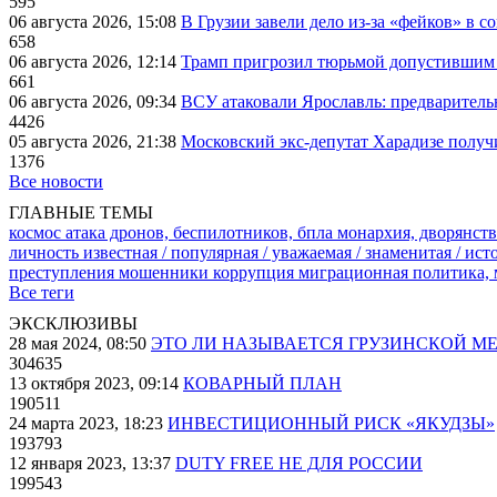
595
06 августа 2026, 15:08
В Грузии завели дело из-за «фейков» в с
658
06 августа 2026, 12:14
Трамп пригрозил тюрьмой допустившим 
661
06 августа 2026, 09:34
ВСУ атаковали Ярославль: предварител
4426
05 августа 2026, 21:38
Московский экс-депутат Харадизе получи
1376
Все новости
ГЛАВНЫЕ ТЕМЫ
космос
атака дронов, беспилотников, бпла
монархия, дворянств
личность известная / популярная / уважаемая / знаменитая / ис
преступления
мошенники
коррупция
миграционная политика,
Все теги
ЭКСКЛЮЗИВЫ
28 мая 2024, 08:50
ЭТО ЛИ НАЗЫВАЕТСЯ ГРУЗИНСКОЙ М
304635
13 октября 2023, 09:14
КОВАРНЫЙ ПЛАН
190511
24 марта 2023, 18:23
ИНВЕСТИЦИОННЫЙ РИСК «ЯКУДЗЫ»
193793
12 января 2023, 13:37
DUTY FREE НЕ ДЛЯ РОССИИ
199543