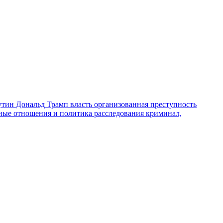
утин
Дональд Трамп
власть
организованная преступность
ные отношения и политика
расследования
криминал,