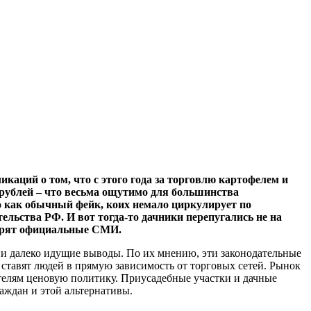
аций о том, что с этого года за торговлю картофелем и
 рублей – что весьма ощутимо для большинства
то как обычный фейк, коих немало циркулирует по
льства РФ. И вот тогда-то дачники перепугались не на
оворят официальные СМИ.
ии далеко идущие выводы. По их мнению, эти законодательные
 ставят людей в прямую зависимость от торговых сетей. Рынок
телям ценовую политику. Приусадебные участки и дачные
аждан и этой альтернативы.