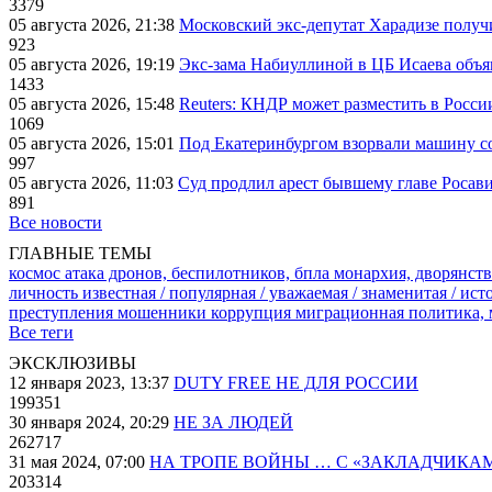
3379
05 августа 2026, 21:38
Московский экс-депутат Харадизе получи
923
05 августа 2026, 19:19
Экс-зама Набиуллиной в ЦБ Исаева объя
1433
05 августа 2026, 15:48
Reuters: КНДР может разместить в Росси
1069
05 августа 2026, 15:01
Под Екатеринбургом взорвали машину со
997
05 августа 2026, 11:03
Суд продлил арест бывшему главе Росав
891
Все новости
ГЛАВНЫЕ ТЕМЫ
космос
атака дронов, беспилотников, бпла
монархия, дворянств
личность известная / популярная / уважаемая / знаменитая / ис
преступления
мошенники
коррупция
миграционная политика,
Все теги
ЭКСКЛЮЗИВЫ
12 января 2023, 13:37
DUTY FREE НЕ ДЛЯ РОССИИ
199351
30 января 2024, 20:29
НЕ ЗА ЛЮДЕЙ
262717
31 мая 2024, 07:00
НА ТРОПЕ ВОЙНЫ … С «ЗАКЛАДЧИКА
203314