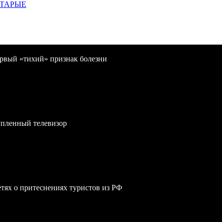
СТАРЫЕ
первый «тихий» признак болезни
упленный телевизор
сетях о притеснениях туристов из РФ