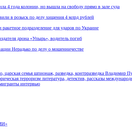
ла 4 года колонии, но вышла на свободу прямо в зале суда
вили в розыск по делу хищения 4 млрд рублей
и ракетное подразделение для ударов по Украине
здателя дрона «Упырь», водитель погиб
иации Нерадько по делу о мошенничестве
о, царская семья
шпионаж, разведка, контрразведка
Владимир П
торическая
терроризм
литература, детектив, рассказы
международ
 мигранты
интервью
МИ»