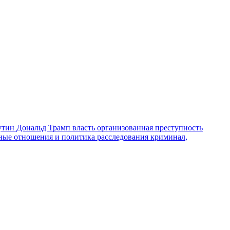
утин
Дональд Трамп
власть
организованная преступность
ные отношения и политика
расследования
криминал,