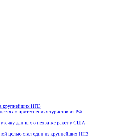
 из крупнейших НПЗ
оцсетях о притеснениях туристов из РФ
утечку данных о нехватке ракет у США
ьной целью стал один из крупнейших НПЗ