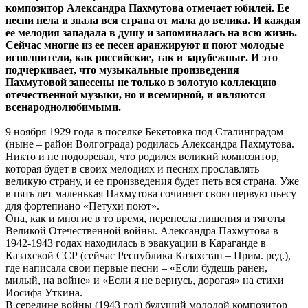
композитор Александра Пахмутова отмечает юбилей. Ее
песни пела и знала вся страна от мала до велика. И каждая
ее мелодия западала в душу и запоминалась на всю жизнь.
Сейчас многие из ее песен аранжируют и поют молодые
исполнители, как российские, так и зарубежные. И это
подчеркивает, что музыкальные произведения
Пахмутовой занесены не только в золотую коллекцию
отечественной музыки, но и всемирной, и являются
всенароднолюбимыми.
9 ноября 1929 года в поселке Бекетовка под Сталинградом
(ныне – район Волгограда) родилась Александра Пахмутова.
Никто и не подозревал, что родился великий композитор,
которая будет в своих мелодиях и песнях прославлять
великую страну, и ее произведения будет петь вся страна. Уже
в пять лет маленькая Пахмутова сочиняет свою первую пьесу
для фортепиано «Петухи поют».
Она, как и многие в то время, перенесла лишения и тяготы
Великой Отечественной войны. Александра Пахмутова в
1942-1943 годах находилась в эвакуации в Караганде в
Казахской ССР (сейчас Республика Казахстан – Прим. ред.),
где написала свои первые песни – «Если будешь ранен,
милый, на войне» и «Если я не вернусь, дорогая» на стихи
Иосифа Уткина.
В середине войны (1943 год) будущий молодой композитор