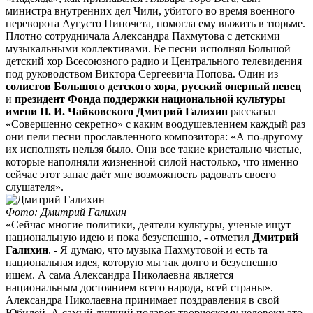
министра внутренних дел Чили, убитого во время военного
переворота Аугусто Пиночета, помогла ему выжить в тюрьме.
Плотно сотрудничала Александра Пахмутова с детскими
музыкальными коллективами. Ее песни исполнял Большой
детский хор Всесоюзного радио и Центрального телевидения
под руководством Виктора Сергеевича Попова. Один из
солистов Большого детского хора
,
русский оперный певец
и
президент Фонда поддержки национальной культуры
имени П. И. Чайковского Дмитрий Галихин
рассказал
«Совершенно секретно» с каким воодушевлением каждый раз
они пели песни прославленного композитора: «А по-другому
их исполнять нельзя было. Они все такие кристально чистые,
которые наполняли жизненной силой настолько, что именно
сейчас этот запас даёт мне возможность радовать своего
слушателя».
Фото: Дмитрий Галихин
«Сейчас многие политики, деятели культуры, ученые ищут
национальную идею и пока безуспешно, - отметил
Дмитрий
Галихин
. - Я думаю, что музыка Пахмутовой и есть та
национальная идея, которую мы так долго и безуспешно
ищем. А сама Александра Николаевна является
национальным достоянием всего народа, всей страны».
Александра Николаевна принимает поздравления в свой
Юбилей. А самый лучший подарок творческому человеку это