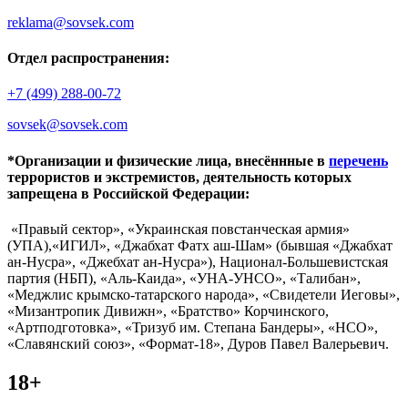
reklama@sovsek.com
Отдел распространения:
+7 (499) 288-00-72
sovsek@sovsek.com
*Организации и физические лица, внесённные в
перечень
террористов и экстремистов, деятельность которых
запрещена в Российской Федерации:
«Правый сектор», «Украинская повстанческая армия»
(УПА),«ИГИЛ», «Джабхат Фатх аш-Шам» (бывшая «Джабхат
ан-Нусра», «Джебхат ан-Нусра»), Национал-Большевистская
партия (НБП), «Аль-Каида», «УНА-УНСО», «Талибан»,
«Меджлис крымско-татарского народа», «Свидетели Иеговы»,
«Мизантропик Дивижн», «Братство» Корчинского,
«Артподготовка», «Тризуб им. Степана Бандеры», «НСО»,
«Славянский союз», «Формат-18», Дуров Павел Валерьевич.
18+