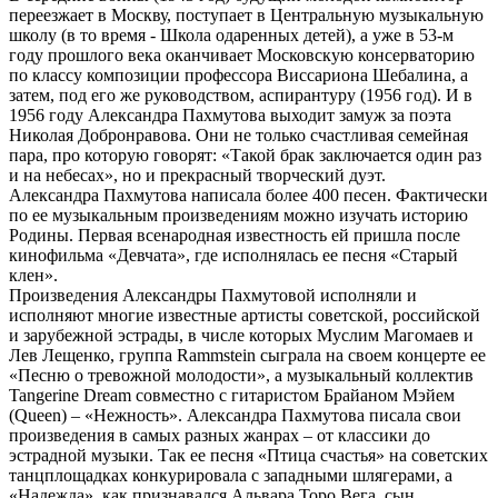
переезжает в Москву, поступает в Центральную музыкальную
школу (в то время - Школа одаренных детей), а уже в 53-м
году прошлого века оканчивает Московскую консерваторию
по классу композиции профессора Виссариона Шебалина, а
затем, под его же руководством, аспирантуру (1956 год). И в
1956 году Александра Пахмутова выходит замуж за поэта
Николая Добронравова. Они не только счастливая семейная
пара, про которую говорят: «Такой брак заключается один раз
и на небесах», но и прекрасный творческий дуэт.
Александра Пахмутова написала более 400 песен. Фактически
по ее музыкальным произведениям можно изучать историю
Родины. Первая всенародная известность ей пришла после
кинофильма «Девчата», где исполнялась ее песня «Старый
клен».
Произведения Александры Пахмутовой исполняли и
исполняют многие известные артисты советской, российской
и зарубежной эстрады, в числе которых Муслим Магомаев и
Лев Лещенко, группа Rammstein сыграла на своем концерте ее
«Песню о тревожной молодости», а музыкальный коллектив
Tangerine Dream совместно с гитаристом Брайаном Мэйем
(Queen) – «Нежность». Александра Пахмутова писала свои
произведения в самых разных жанрах – от классики до
эстрадной музыки. Так ее песня «Птица счастья» на советских
танцплощадках конкурировала с западными шлягерами, а
«Надежда», как признавался Альвара Торо Вега, сын