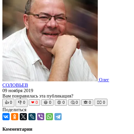
Олег
СОЛОВЬЕВ
09 ноября 2019
Вам понравилась эта публикация?
👍
0
👎
0
❤
0
😆
0
😡
0
🤔
0
🙈
0
🧘‍♀️
0
Поделиться
Комментарии