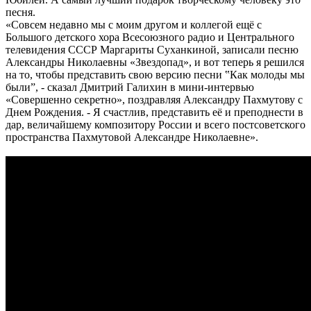
песня.
«Совсем недавно мы с моим другом и коллегой ещё с
Большого детского хора Всесоюзного радио и Центрального
телевидения СССР Маргариты Суханкиной, записали песню
Александры Николаевны «Звездопад», и вот теперь я решился
на то, чтобы представить свою версию песни ‟Как молоды мы
былиˮ, - сказал Дмитрий Галихин в мини-интервью
«Совершенно секретно», поздравляя Александру Пахмутову с
Днем Рождения. - Я счастлив, представить её и преподнести в
дар, величайшему композитору России и всего постсоветского
пространства Пахмутовой Александре Николаевне».