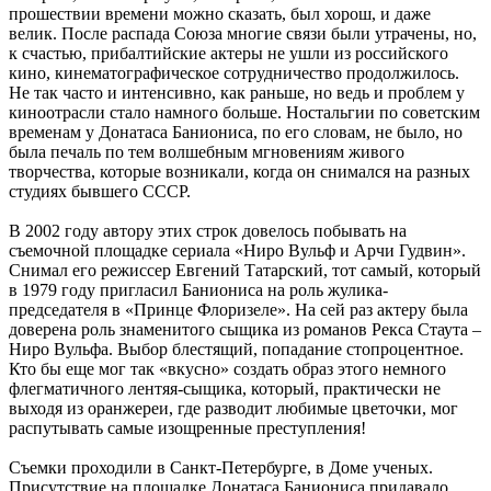
прошествии времени можно сказать, был хорош, и даже
велик. После распада Союза многие связи были утрачены, но,
к счастью, прибалтийские актеры не ушли из российского
кино, кинематографическое сотрудничество продолжилось.
Не так часто и интенсивно, как раньше, но ведь и проблем у
киноотрасли стало намного больше. Ностальгии по советским
временам у Донатаса Баниониса, по его словам, не было, но
была печаль по тем волшебным мгновениям живого
творчества, которые возникали, когда он снимался на разных
студиях бывшего СССР.
В 2002 году автору этих строк довелось побывать на
съемочной площадке сериала «Ниро Вульф и Арчи Гудвин».
Снимал его режиссер Евгений Татарский, тот самый, который
в 1979 году пригласил Баниониса на роль жулика-
председателя в «Принце Флоризеле». На сей раз актеру была
доверена роль знаменитого сыщика из романов Рекса Стаута –
Ниро Вульфа. Выбор блестящий, попадание стопроцентное.
Кто бы еще мог так «вкусно» создать образ этого немного
флегматичного лентяя-сыщика, который, практически не
выходя из оранжереи, где разводит любимые цветочки, мог
распутывать самые изощренные преступления!
Съемки проходили в Санкт-Петербурге, в Доме ученых.
Присутствие на площадке Донатаса Баниониса придавало