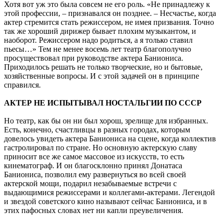
Хотя вот уж это была совсем не его роль. «Не принадлежу к
этой профессии, – признавался он позднее. – Несчастье, когда
актер стремится стать режиссером, не имея призвания. Точно
так же хороший дирижер бывает плохим музыкантом, и
наоборот. Режиссером надо родиться, а я только ставил
пьесы…» Тем не менее восемь лет театр благополучно
просуществовал при руководстве актера Баниониса.
Приходилось решать не только творческие, но и бытовые,
хозяйственные вопросы. И с этой задачей он в принципе
справился.
АКТЕР НЕ ИСПЫТЫВАЛ НОСТАЛЬГИИ ПО СССР
Но театр, как бы он ни был хорош, зрелище для избранных.
Есть, конечно, счастливцы в разных городах, которым
довелось увидеть актера Баниониса на сцене, когда коллектив
гастролировал по стране. Но основную актерскую славу
приносит все же самое массовое из искусств, то есть
кинематограф. И он благосклонно принял Донатаса
Баниониса, позволил ему развернуться во всей своей
актерской мощи, подарил незабываемые встречи с
выдающимися режиссерами и коллегами-актерами. Легендой
и звездой советского кино называют сейчас Баниониса, и в
этих пафосных словах нет ни капли преувеличения.