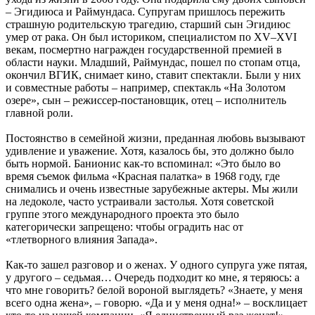
– Эгидиюса и Раймундаса. Супругам пришлось пережить
страшную родительскую трагедию, старший сын Эгидиюс
умер от рака. Он был историком, специалистом по XV–XVI
векам, посмертно награжден государственной премией в
области науки. Младший, Раймундас, пошел по стопам отца,
окончил ВГИК, снимает кино, ставит спектакли. Были у них
и совместные работы – например, спектакль «На Золотом
озере», сын – режиссер-постановщик, отец – исполнитель
главной роли.
Постоянство в семейной жизни, преданная любовь вызывают
удивление и уважение. Хотя, казалось бы, это должно было
быть нормой. Банионис как-то вспоминал: «Это было во
время съемок фильма «Красная палатка» в 1968 году, где
снимались и очень известные зарубежные актеры. Мы жили
на ледоколе, часто устраивали застолья. Хотя советской
группе этого международного проекта это было
категорически запрещено: чтобы оградить нас от
«тлетворного влияния Запада».
Как-то зашел разговор и о женах. У одного супруга уже пятая,
у другого – седьмая… Очередь подходит ко мне, я теряюсь: а
что мне говорить? белой вороной выглядеть? «Знаете, у меня
всего одна жена», – говорю. «Да и у меня одна!» – восклицает