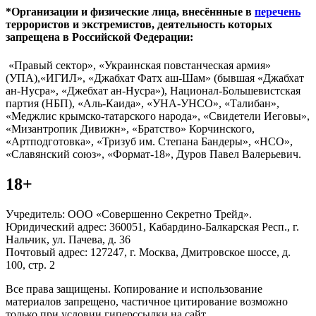
*Организации и физические лица, внесённные в
перечень
террористов и экстремистов, деятельность которых
запрещена в Российской Федерации:
«Правый сектор», «Украинская повстанческая армия»
(УПА),«ИГИЛ», «Джабхат Фатх аш-Шам» (бывшая «Джабхат
ан-Нусра», «Джебхат ан-Нусра»), Национал-Большевистская
партия (НБП), «Аль-Каида», «УНА-УНСО», «Талибан»,
«Меджлис крымско-татарского народа», «Свидетели Иеговы»,
«Мизантропик Дивижн», «Братство» Корчинского,
«Артподготовка», «Тризуб им. Степана Бандеры», «НСО»,
«Славянский союз», «Формат-18», Дуров Павел Валерьевич.
18+
Учредитель: ООО «Совершенно Секретно Трейд».
Юридический адрес: 360051, Кабардино-Балкарская Респ., г.
Нальчик, ул. Пачева, д. 36
Почтовый адрес: 127247, г. Москва, Дмитровское шоссе, д.
100, стр. 2
Все права защищены. Копирование и использование
материалов запрещено, частичное цитирование возможно
только при условии гиперссылки на сайт.