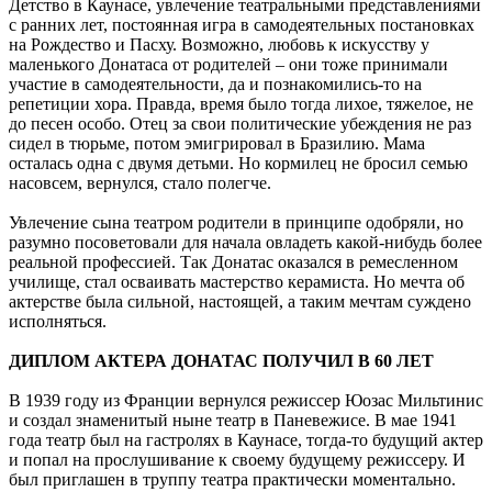
Детство в Каунасе, увлечение театральными представлениями
с ранних лет, постоянная игра в самодеятельных постановках
на Рождество и Пасху. Возможно, любовь к искусству у
маленького Донатаса от родителей – они тоже принимали
участие в самодеятельности, да и познакомились-то на
репетиции хора. Правда, время было тогда лихое, тяжелое, не
до песен особо. Отец за свои политические убеждения не раз
сидел в тюрьме, потом эмигрировал в Бразилию. Мама
осталась одна с двумя детьми. Но кормилец не бросил семью
насовсем, вернулся, стало полегче.
Увлечение сына театром родители в принципе одобряли, но
разумно посоветовали для начала овладеть какой-нибудь более
реальной профессией. Так Донатас оказался в ремесленном
училище, стал осваивать мастерство керамиста. Но мечта об
актерстве была сильной, настоящей, а таким мечтам суждено
исполняться.
ДИПЛОМ АКТЕРА ДОНАТАС ПОЛУЧИЛ В 60 ЛЕТ
В 1939 году из Франции вернулся режиссер Юозас Мильтинис
и создал знаменитый ныне театр в Паневежисе. В мае 1941
года театр был на гастролях в Каунасе, тогда-то будущий актер
и попал на прослушивание к своему будущему режиссеру. И
был приглашен в труппу театра практически моментально.