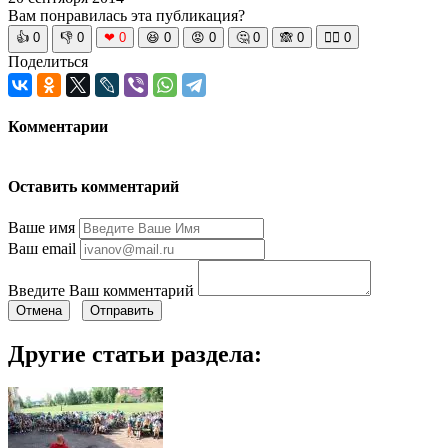
Вам понравилась эта публикация?
👍
0
👎
0
❤
0
😆
0
😡
0
🤔
0
🙈
0
🧘‍♀️
0
Поделиться
Комментарии
Оставить комментарий
Ваше имя
Ваш email
Введите Ваш комментарий
Отмена
Отправить
Другие статьи раздела: