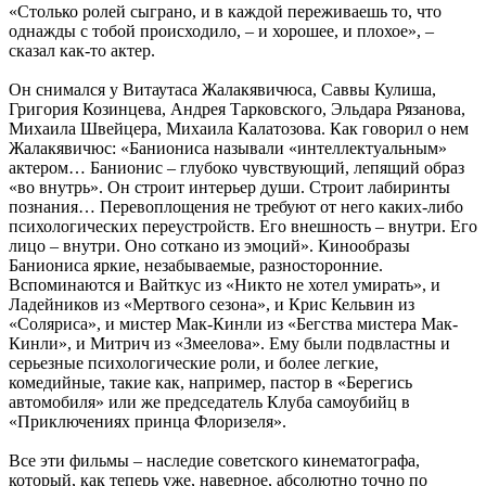
«Столько ролей сыграно, и в каждой переживаешь то, что
однажды с тобой происходило, – и хорошее, и плохое», –
сказал как-то актер.
Он снимался у Витаутаса Жалакявичюса, Саввы Кулиша,
Григория Козинцева, Андрея Тарковского, Эльдара Рязанова,
Михаила Швейцера, Михаила Калатозова. Как говорил о нем
Жалакявичюс: «Баниониса называли «интеллектуальным»
актером… Банионис – глубоко чувствующий, лепящий образ
«во внутрь». Он строит интерьер души. Строит лабиринты
познания… Перевоплощения не требуют от него каких-либо
психологических переустройств. Его внешность – внутри. Его
лицо – внутри. Оно соткано из эмоций». Кинообразы
Баниониса яркие, незабываемые, разносторонние.
Вспоминаются и Вайткус из «Никто не хотел умирать», и
Ладейников из «Мертвого сезона», и Крис Кельвин из
«Соляриса», и мистер Мак-Кинли из «Бегства мистера Мак-
Кинли», и Митрич из «Змеелова». Ему были подвластны и
серьезные психологические роли, и более легкие,
комедийные, такие как, например, пастор в «Берегись
автомобиля» или же председатель Клуба самоубийц в
«Приключениях принца Флоризеля».
Все эти фильмы – наследие советского кинематографа,
который, как теперь уже, наверное, абсолютно точно по