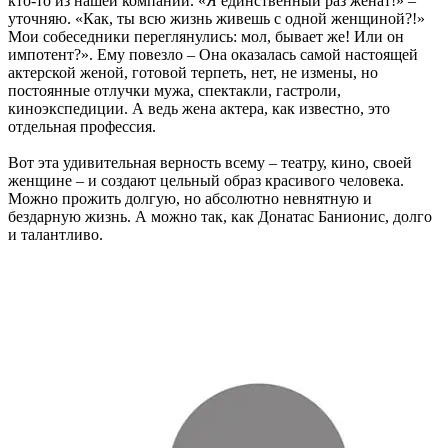
кто-то из нашей компании. «Я единственный раз женат!» –
уточняю. «Как, ты всю жизнь живешь с одной женщиной?!»
Мои собеседники переглянулись: мол, бывает же! Или он
импотент?». Ему повезло – Она оказалась самой настоящей
актерской женой, готовой терпеть, нет, не измены, но
постоянные отлучки мужа, спектакли, гастроли,
киноэкспедиции. А ведь жена актера, как известно, это
отдельная профессия.
Вот эта удивительная верность всему – театру, кино, своей
женщине – и создают цельный образ красивого человека.
Можно прожить долгую, но абсолютно невнятную и
бездарную жизнь. А можно так, как Донатас Банионис, долго
и талантливо.