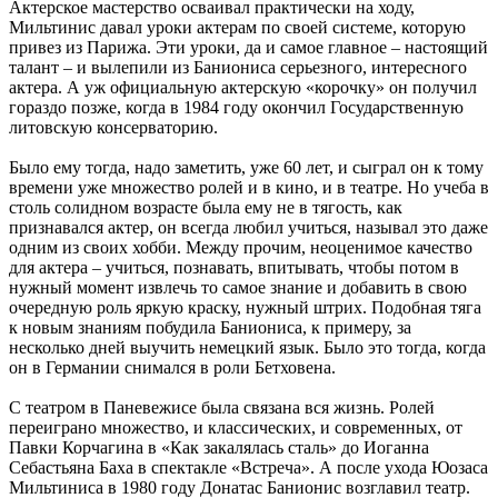
Актерское мастерство осваивал практически на ходу,
Мильтинис давал уроки актерам по своей системе, которую
привез из Парижа. Эти уроки, да и самое главное – настоящий
талант – и вылепили из Баниониса серьезного, интересного
актера. А уж официальную актерскую «корочку» он получил
гораздо позже, когда в 1984 году окончил Государственную
литовскую консерваторию.
Было ему тогда, надо заметить, уже 60 лет, и сыграл он к тому
времени уже множество ролей и в кино, и в театре. Но учеба в
столь солидном возрасте была ему не в тягость, как
признавался актер, он всегда любил учиться, называл это даже
одним из своих хобби. Между прочим, неоценимое качество
для актера – учиться, познавать, впитывать, чтобы потом в
нужный момент извлечь то самое знание и добавить в свою
очередную роль яркую краску, нужный штрих. Подобная тяга
к новым знаниям побудила Баниониса, к примеру, за
несколько дней выучить немецкий язык. Было это тогда, когда
он в Германии снимался в роли Бетховена.
С театром в Паневежисе была связана вся жизнь. Ролей
переиграно множество, и классических, и современных, от
Павки Корчагина в «Как закалялась сталь» до Иоганна
Себастьяна Баха в спектакле «Встреча». А после ухода Юозаса
Мильтиниса в 1980 году Донатас Банионис возглавил театр.