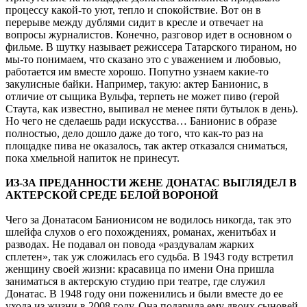
процессу какой-то уют, тепло и спокойствие. Вот он в
перерыве между дублями сидит в кресле и отвечает на
вопросы журналистов. Конечно, разговор идет в основном о
фильме. В шутку называет режиссера Татарского тираном, но
мы-то понимаем, что сказано это с уважением и любовью,
работается им вместе хорошо. Попутно узнаем какие-то
закулисные байки. Например, такую: актер Банионис, в
отличие от сыщика Вульфа, терпеть не может пиво (герой
Стаута, как известно, выпивал не менее пяти бутылок в день).
Но чего не сделаешь ради искусства… Банионис в образе
полностью, дело дошло даже до того, что как-то раз на
площадке пива не оказалось, так актер отказался сниматься,
пока хмельной напиток не принесут.
ИЗ-ЗА ПРЕДАННОСТИ ЖЕНЕ ДОНАТАС ВЫГЛЯДЕЛ В
АКТЕРСКОЙ СРЕДЕ БЕЛОЙ ВОРОНОЙ
Чего за Донатасом Банионисом не водилось никогда, так это
шлейфа слухов о его похождениях, романах, женитьбах и
разводах. Не подавал он повода «раздувалам жарких
сплетен», так уж сложилась его судьба. В 1943 году встретил
женщину своей жизни: красавица по имени Она пришла
заниматься в актерскую студию при театре, где служил
Донатас. В 1948 году они поженились и были вместе до ее
ухода из жизни в 2008 году. Она подарила ему двоих сыновей