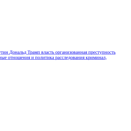
утин
Дональд Трамп
власть
организованная преступность
ные отношения и политика
расследования
криминал,