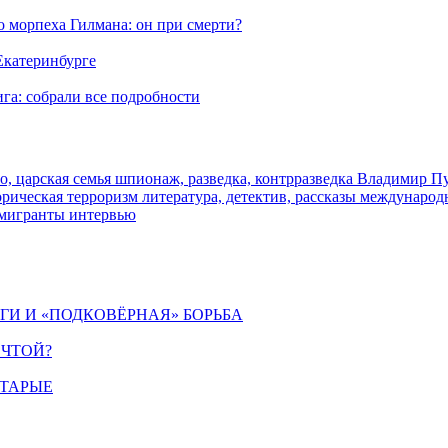
морпеха Гилмана: он при смерти?
 Екатеринбурге
га: собрали все подробности
о, царская семья
шпионаж, разведка, контрразведка
Владимир П
торическая
терроризм
литература, детектив, рассказы
международ
 мигранты
интервью
ИГИ И «ПОДКОВЁРНАЯ» БОРЬБА
ЕЧТОЙ?
СТАРЫЕ