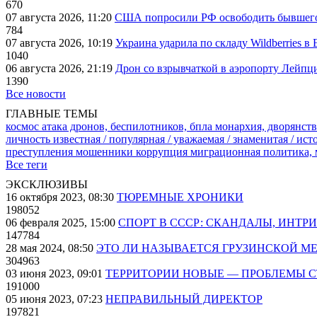
670
07 августа 2026, 11:20
США попросили РФ освободить бывшего 
784
07 августа 2026, 10:19
Украина ударила по складу Wildberries в
1040
06 августа 2026, 21:19
Дрон со взрывчаткой в аэропорту Лейпци
1390
Все новости
ГЛАВНЫЕ ТЕМЫ
космос
атака дронов, беспилотников, бпла
монархия, дворянств
личность известная / популярная / уважаемая / знаменитая / ис
преступления
мошенники
коррупция
миграционная политика,
Все теги
ЭКСКЛЮЗИВЫ
16 октября 2023, 08:30
ТЮРЕМНЫЕ ХРОНИКИ
198052
06 февраля 2025, 15:00
СПОРТ В СССР: СКАНДАЛЫ, ИНТР
147784
28 мая 2024, 08:50
ЭТО ЛИ НАЗЫВАЕТСЯ ГРУЗИНСКОЙ М
304963
03 июня 2023, 09:01
ТЕРРИТОРИИ НОВЫЕ — ПРОБЛЕМЫ 
191000
05 июня 2023, 07:23
НЕПРАВИЛЬНЫЙ ДИРЕКТОР
197821