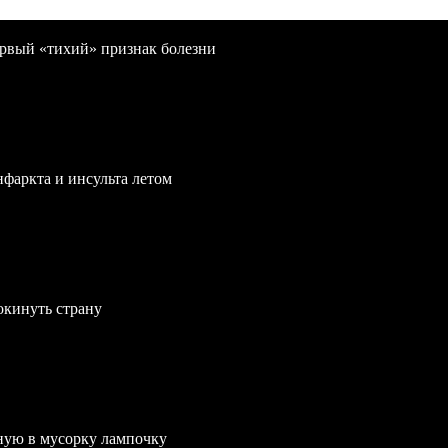
первый «тихий» признак болезни
нфаркта и инсульта летом
окинуть страну
ную в мусорку лампочку