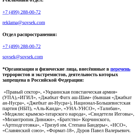
+7 (499) 288-00-72
reklama@sovsek.com
Отдел распространения:
+7 (499) 288-00-72
sovsek@sovsek.com
*Организации и физические лица, внесённные в
перечень
террористов и экстремистов, деятельность которых
запрещена в Российской Федерации:
«Правый сектор», «Украинская повстанческая армия»
(УПА),«ИГИЛ», «Джабхат Фатх аш-Шам» (бывшая «Джабхат
ан-Нусра», «Джебхат ан-Нусра»), Национал-Большевистская
партия (НБП), «Аль-Каида», «УНА-УНСО», «Талибан»,
«Меджлис крымско-татарского народа», «Свидетели Иеговы»,
«Мизантропик Дивижн», «Братство» Корчинского,
«Артподготовка», «Тризуб им. Степана Бандеры», «НСО»,
«Славянский союз», «Формат-18», Дуров Павел Валерьевич.