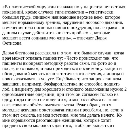
«В пластической хирургии изначально у пациента нет острых
показаний, кроме случаев гигантомастии – генетически
большая грудь, слишком нависающее верхнее веко, которое
мешает нормальному зрению, нарушения носового дыхания,
изменения тела после массивного похудения, после травм – в
данном случае действительно есть проблемы, которые
мешают вести социальную жизнь», – отвечает Дарья
Фетисова.
Дарья Фетисова рассказала и о том, что бывают случаи, когда
врач может отказать пациенту: «Часто происходит так, что
пациенты выбирают методику работы сами, по фото до и
после, по отзывам, и нам приходиться после консультации и
обследований менять план эстетического лечения, а иногда и
вовсе отказывать в услуге. Ещё бывает, что запрос слишком
завышен, например, блефаропластика не способна поднять
лоб, а пациенту для хорошего и стойкого омоложения нужно 2
одномоментные операции, при этом он согласен только на
одну, тогда ничего не получится, и мы расстаёмся на этапе
согласования объёма вмешательства. Реже обращаются
молодые девушки с экстравагантными просьбами, но, если в
этом нет смысла, не моя эстетика, мне там делать нечего. Ко
мне обращаются работающие женщины, которые хотят
продлить свою молодость для того, чтобы не выпасть из