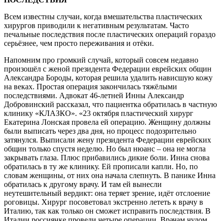
Всем известны случаи, когда вмешательства пластических
хирургов приводили к негативным результатам. Часто
печальные последствия после пластических операций гораздо
серьёзнее, чем просто переживания и отёки.
Напомним про громкий случай, который совсем недавно
произошёл с женой президента Федерации еврейских общин
Александра Бороды, которая решила удалить нависшую кожу
на веках. Простая операция закончилась тяжёлыми
последствиями. Адвокат 46-летней Инны Александр
Добровинский рассказал, что пациентка обратилась в частную
клинику «КЛАЗКО». «23 октября пластический хирург
Екатерина Лонская провела ей операцию. Женщину должны
были выписать через два дня, но процесс подозрительно
затянулся. Выписали жену президента Федерации еврейских
общин только спустя неделю. Но был нюанс – она не могла
закрывать глаза. Плюс прибавились дикие боли. Инна снова
обратилась в ту же клинику. Ей прописали капли. Но, по
словам женщины, от них она начала слепнуть. В панике Инна
обратилась к другому врачу. И там ей вынесли
неутешительный вердикт: она теряет зрение, идёт отслоение
роговицы. Хирург посоветовал экстренно лететь к врачу в
Италию, так как только он сможет исправить последствия. В
Италии россиянке провели четыре операции. Врачам чудом