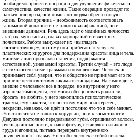
необходимо провести операцию для улучшения физического
самочувствия, качества жизни. Такие операции проводят по
назначению врача, они помогают людям обрести новую
жизнь. Вторая причина – необходимость соответствовать
занимаемой должности не только квалификацией, но и
внешними данными. Речь здесь идёт о медийных личностях,
актёрах, музыкантах, главах корпораций и известных
политиках. Работа вынуждает их «выглядеть
соответствующе», поэтому они прибегают к услугам
пластических хирургов для поддержания красоты лица и тела,
минимизации признаков старения, поддержания
естественной, узнаваемой красоты. Третий случай – это люди
с психологическими травмами и комплексами. Человек не
принимает себя, уверен, что и общество не принимает его по
причине несоответствия каким-то стандартам. На самом деле,
внешне с человеком всё в порядке, но внутренне у него
изранена самооценка, его могли обесценивать родители,
бросать, не любить, у него накопились психологические
травмы, ему кажется, что он этому миру неинтересен,
некрасив, неважен, он идёт и постоянно что-то в себе меняет.
Это относится не только к хирургии, но и к косметологии.
Девушки постоянно переделывают губы, отращивают волосы,
очень длинные ногти, качают фигуру, вставляют силикон в
грудь и ягодицы, пытаясь перекрыть внутреннюю
неуверенность, травму. Но чтобы человек с собой ни делал