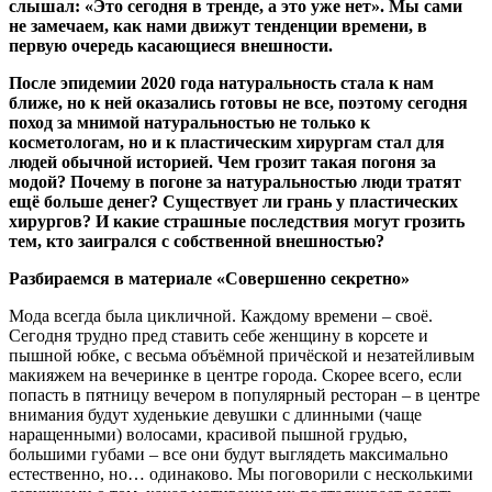
слышал: «Это сегодня в тренде, а это уже нет». Мы сами
не замечаем, как нами движут тенденции времени, в
первую очередь касающиеся внешности.
После эпидемии 2020 года натуральность стала к нам
ближе, но к ней оказались готовы не все, поэтому сегодня
поход за мнимой натуральностью не только к
косметологам, но и к пластическим хирургам стал для
людей обычной историей. Чем грозит такая погоня за
модой? Почему в погоне за натуральностью люди тратят
ещё больше денег? Существует ли грань у пластических
хирургов? И какие страшные последствия могут грозить
тем, кто заигрался с собственной внешностью?
Разбираемся в материале «Совершенно секретно»
Мода всегда была цикличной. Каждому времени – своё.
Сегодня трудно пред ставить себе женщину в корсете и
пышной юбке, с весьма объёмной причёской и незатейливым
макияжем на вечеринке в центре города. Скорее всего, если
попасть в пятницу вечером в популярный ресторан – в центре
внимания будут худенькие девушки с длинными (чаще
наращенными) волосами, красивой пышной грудью,
большими губами – все они будут выглядеть максимально
естественно, но… одинаково. Мы поговорили с несколькими