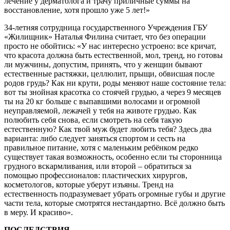
лечение у дерматолога и трачу приличные суммы на
восстановление, хотя прошло уже 5 лет!»
34-летняя сотрудница государственного Учреждения ГБУ
«Жилищник» Наталья Филина считает, что без операции
просто не обойтись: «У нас интересно устроено: все кричат,
что красота должна быть естественной, мол, тренд, но готовы
ли мужчины, допустим, принять, что у женщин бывают
естественные растяжки, целлюлит, прыщи, обвисшая после
родов грудь? Как ни крути, роды меняют наше состояние тела:
вот ты знойная красотка со стоячей грудью, а через 9 месяцев
ты на 20 кг больше с выпавшими волосами и огромной
неуправляемой, лежачей у тебя на животе грудью. Как
полюбить себя снова, если смотреть на себя такую
естественную? Как твой муж будет любить тебя? Здесь два
варианта: либо следует заняться спортом и сесть на
правильное питание, хотя с маленьким ребёнком редко
существует такая возможность, особенно если ты сторонница
грудного вскармливания, или второй – обратиться за
помощью профессионалов: пластических хирургов,
косметологов, которые уберут изъяны. Тренд на
естественность подразумевает убрать огромные губы и другие
части тела, которые смотрятся нестандартно. Всё должно быть
в меру. И красиво».
ПОСЛЕДСТВИЯ