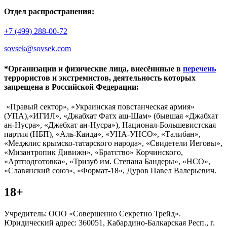
Отдел распространения:
+7 (499) 288-00-72
sovsek@sovsek.com
*Организации и физические лица, внесённные в
перечень
террористов и экстремистов, деятельность которых
запрещена в Российской Федерации:
«Правый сектор», «Украинская повстанческая армия»
(УПА),«ИГИЛ», «Джабхат Фатх аш-Шам» (бывшая «Джабхат
ан-Нусра», «Джебхат ан-Нусра»), Национал-Большевистская
партия (НБП), «Аль-Каида», «УНА-УНСО», «Талибан»,
«Меджлис крымско-татарского народа», «Свидетели Иеговы»,
«Мизантропик Дивижн», «Братство» Корчинского,
«Артподготовка», «Тризуб им. Степана Бандеры», «НСО»,
«Славянский союз», «Формат-18», Дуров Павел Валерьевич.
18+
Учредитель: ООО «Совершенно Секретно Трейд».
Юридический адрес: 360051, Кабардино-Балкарская Респ., г.