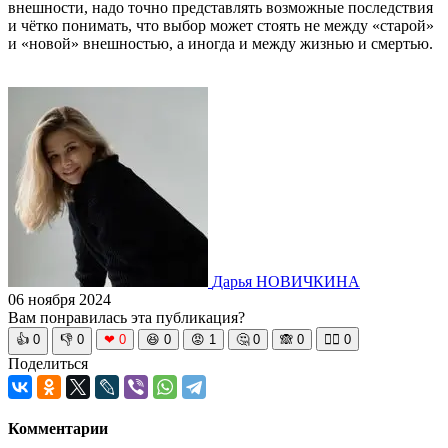
внешности, надо точно представлять возможные последствия
и чётко понимать, что выбор может стоять не между «старой»
и «новой» внешностью, а иногда и между жизнью и смертью.
Дарья НОВИЧКИНА
06 ноября 2024
Вам понравилась эта публикация?
👍
0
👎
0
❤
0
😆
0
😡
1
🤔
0
🙈
0
🧘‍♀️
0
Поделиться
Комментарии