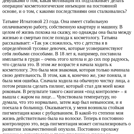
девушками о том, какая мотивация их подталкивает делать
операции/ косметологические инъекции на постоянной
основе, и о том, с какими последствиями они сталкивались?
Татьяне Игнатовой 23 года. Она имеет стабильную
оплачиваемую работу, собственную квартиру и машину. В
целом её жизнь похожа на сказку, но однажды она была между
жизнью и смертью после похода к косметологу. Татьяна
рассказывает: «Так уж сложилось, что с детства я в
определённой тусовке девочек, которые усовершенствуют
себя любыми способами. В 18 лет я, например, поставила
импланты в груди – очень этого хотела и до сих пор радуюсь,
что сделала это. В этом же возрасте я начала ходить к
косметологу. Это была моя знакомая, которая только начинала
свою деятельность. В этом, как я, конечно же, уже поняла, и
была моя ошибка. Сначала ходила на обычную чистку лица, а
потом решила сделать пилинг, который стал для моей кожи
роковым. В результате такого сжигания «под контролем» – я
вышла с жаром на лице… Чувствовала температуру, но
думала, что это нормально, затем жар был невыносим, и я
поехала в больницу. Оказывается, у меня возникла стойкая
пигментация кожи с рубцеванием. В какой-то степени моя
жизнь действительно была на волоске. Теперь я постоянно
контролирую это, ведь пигментация может сигнализировать о
развитии злокачественной опухоли. Постоянно прохожу