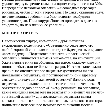
удалось вернуть зрение только на одном глазу и всего на 30%.
Впереди ещё несколько операций – необходима пересадка
роговицы, чтобы спасти второй глаз. По факту оказания услуг,
не отвечающих требованиям безопасности, возбудили
уголовное дело. Пока хирург Лонская проходит в деле как
свидетель, но из клиники её уволили».
МНЕНИЕ ХИРУРГА
Пластический хирург, косметолог Дарья Фетисова
эксклюзивно поделилась с «Совершенно секретно», что
любой хороший специалист никогда не будет делать операции
«всем подряд»: «Подготовка пациента к пластической
операции начинается в момент знакомства, на консультации.
Уже в первые минуты общения, наверное, каждому хирургу
понятно «быть или не быть» операции. На этом этапе важно
правильно оценить запрос пациента: достижимы ли его
пожелания к результату, не противоречат ли они здравому
смыслу, приведут ли к желаемой эстетике? Важную роль
играет эмоциональное и психическое состояние человека. Я
обязательно задаю вопрос: «Почему решились на операцию,
какие ожидания возлагаете на результат, и изменит ли это что-
то в Вашей жизни?» Для достижения результата важна
контактность и готовность пациента слышать своего доктора,
понимание неизбежного периода реабилитации после и