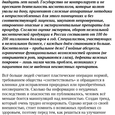
двадцать лет назад. Государство не контролирует и не
пресекает деятельность косметологов, которые колют
уколы на дому, применяют сложные аппаратные методики
в неприспособленных для этого помещениях и без
соответствующей лицензии, закупают непроверенные,
откровенно опасные и экспериментальные препараты для
процедур. Согласно оценке экспертов, оборот нелегальной
косметической продукции в России составляет от 100 до
200 миллионов долларов в год. Специалистов, участвующих
в нелегальном бизнесе, с каждым днём становится больше.
Косметология – прибыльное дело! Гнойные абсцессы,
ограничение функциональных возможностей органов (не
открывается рот, закрываются глаза), дефекты кожных
покровов – лишь малая часть проблем, возникших у
пациентов после введения неизвестных препаратов.
Всё больше людей считают пластические операции нормой,
требованием общества «соответствовать» и обращаются в
клиники для исправления природных или приобретённых
несовершенств. Сколько бы информации о неудачных
последствиях и опасностях ни публиковалось, человек всё
меньше боится манипуляций над внешностью. Создан тренд,
который очень трудно игнорировать. Однако играя со своей
внешностью, стоит помнить о возможных проблемах со
здоровьем, поэтому перед тем, как решиться на улучшение