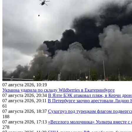
07 августа 2026, 10:19
Украина ударила по складу Wildberries в Екатеринбурге
07 августа 2026, 20:34
В Ялте БЭК атаковал пляж, в Керчи дрон
07 августа 2026, 20:11
В Петербурге заочно арестовали Лидию 
61
07 августа 2026, 18:37
Сухогруз под турецким флагом подвергс
188
07 августа 2026, 17:13
«Веселого молочника» Уолкера вместе с 
278