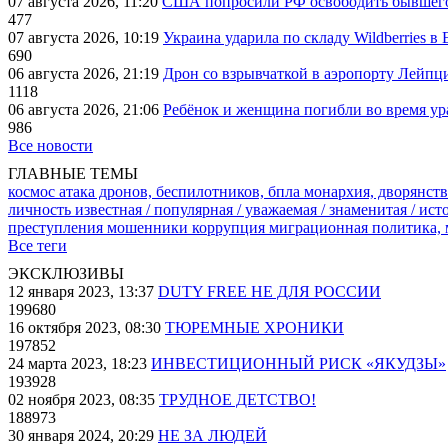
07 августа 2026, 11:20
США попросили РФ освободить бывшего 
477
07 августа 2026, 10:19
Украина ударила по складу Wildberries в
690
06 августа 2026, 21:19
Дрон со взрывчаткой в аэропорту Лейпци
1118
06 августа 2026, 21:06
Ребёнок и женщина погибли во время ур
986
Все новости
ГЛАВНЫЕ ТЕМЫ
космос
атака дронов, беспилотников, бпла
монархия, дворянств
личность известная / популярная / уважаемая / знаменитая / ис
преступления
мошенники
коррупция
миграционная политика,
Все теги
ЭКСКЛЮЗИВЫ
12 января 2023, 13:37
DUTY FREE НЕ ДЛЯ РОССИИ
199680
16 октября 2023, 08:30
ТЮРЕМНЫЕ ХРОНИКИ
197852
24 марта 2023, 18:23
ИНВЕСТИЦИОННЫЙ РИСК «ЯКУДЗЫ»
193928
02 ноября 2023, 08:35
ТРУДНОЕ ДЕТСТВО!
188973
30 января 2024, 20:29
НЕ ЗА ЛЮДЕЙ