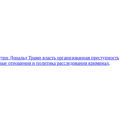
утин
Дональд Трамп
власть
организованная преступность
ные отношения и политика
расследования
криминал,