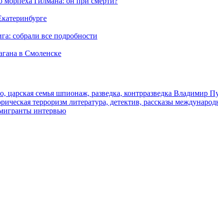
морпеха Гилмана: он при смерти?
 Екатеринбурге
га: собрали все подробности
агана в Смоленске
о, царская семья
шпионаж, разведка, контрразведка
Владимир П
торическая
терроризм
литература, детектив, рассказы
международ
 мигранты
интервью