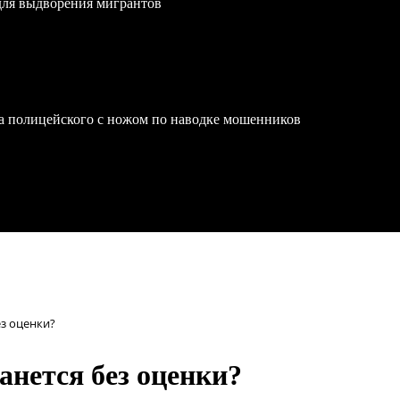
для выдворения мигрантов
на полицейского с ножом по наводке мошенников
ез оценки?
нется без оценки?