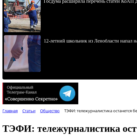
Госдума расширила перечень статей КоАП 
12-летний школьник из Ленобласти напал 
Главная
Статьи
Общество
ТЭФИ: тележурналистика останется б
ТЭФИ: тележурналистика оста