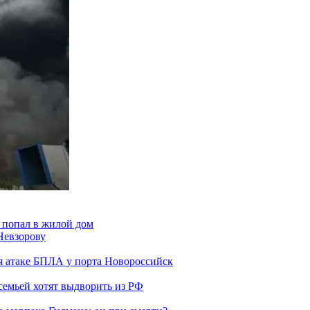
 попал в жилой дом
Невзорову
я атаке БПЛА у порта Новороссийск
семьей хотят выдворить из РФ