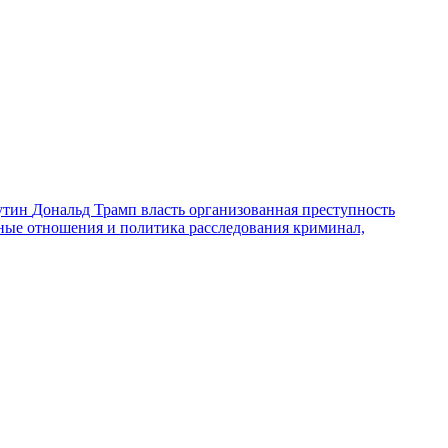
утин
Дональд Трамп
власть
организованная преступность
ные отношения и политика
расследования
криминал,