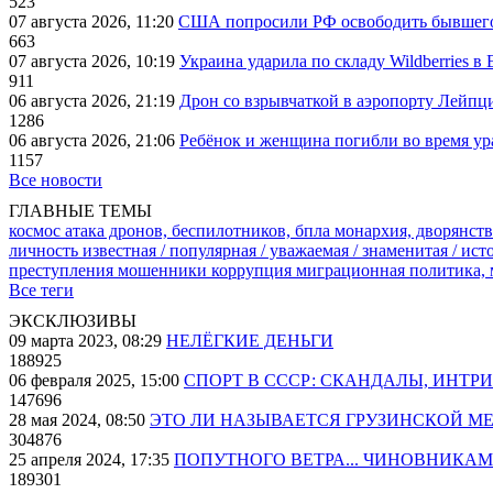
523
07 августа 2026, 11:20
США попросили РФ освободить бывшего 
663
07 августа 2026, 10:19
Украина ударила по складу Wildberries в
911
06 августа 2026, 21:19
Дрон со взрывчаткой в аэропорту Лейпци
1286
06 августа 2026, 21:06
Ребёнок и женщина погибли во время ур
1157
Все новости
ГЛАВНЫЕ ТЕМЫ
космос
атака дронов, беспилотников, бпла
монархия, дворянств
личность известная / популярная / уважаемая / знаменитая / ис
преступления
мошенники
коррупция
миграционная политика,
Все теги
ЭКСКЛЮЗИВЫ
09 марта 2023, 08:29
НЕЛЁГКИЕ ДЕНЬГИ
188925
06 февраля 2025, 15:00
СПОРТ В СССР: СКАНДАЛЫ, ИНТР
147696
28 мая 2024, 08:50
ЭТО ЛИ НАЗЫВАЕТСЯ ГРУЗИНСКОЙ М
304876
25 апреля 2024, 17:35
ПОПУТНОГО ВЕТРА... ЧИНОВНИКАМ
189301