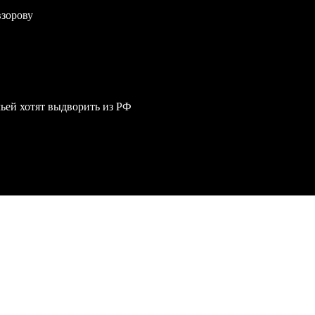
взорову
мьей хотят выдворить из РФ