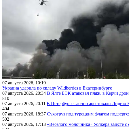
07 августа 2026, 10:19
Украина ударила по складу Wildberries в Екатеринбурге
07 августа 2026, 20:34
В Ялте БЭК атаковал пляж, в Керчи дрон
810
07 августа 2026, 20:11
В Петербурге заочно арестовали Лидию 
404
07 августа 2026, 18:37
Сухогруз под турецким флагом подвергс
502
07 августа 2026, 17:13
«Веселого молочника» Уолкера вместе с 