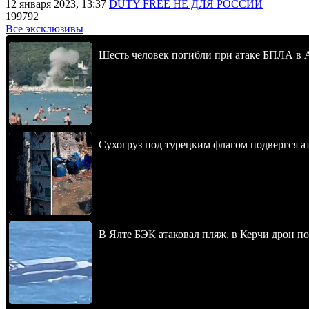
12 января 2023, 13:37
DUTY FREE НЕ ДЛЯ РОССИИ
199792
Все эксклюзивы
Шесть человек погибли при атаке БПЛА в 
Сухогруз под турецким флагом подвергся 
В Ялте БЭК атаковал пляж, в Керчи дрон п