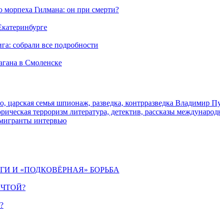
морпеха Гилмана: он при смерти?
 Екатеринбурге
га: собрали все подробности
агана в Смоленске
о, царская семья
шпионаж, разведка, контрразведка
Владимир П
торическая
терроризм
литература, детектив, рассказы
международ
 мигранты
интервью
ИГИ И «ПОДКОВЁРНАЯ» БОРЬБА
ЕЧТОЙ?
?