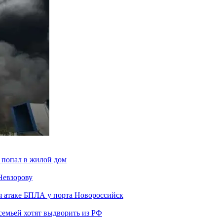
 попал в жилой дом
Невзорову
я атаке БПЛА у порта Новороссийск
семьей хотят выдворить из РФ