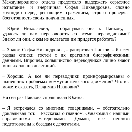
Международного отдела предстояло выдержать серьезное
испытание, и энергичная Софья Никандровна, словно
командир перед решающим сражением, строго проверяла
боеготовность своих подчиненных.
– Юрий Николаевич, – обращалась она к Панкову, –
удалось ли вам переговорить со всеми переводчиками?
Знают ли они, с кем из делегатов им придется работать?
– Знают, Софья Никандровна, – рапортовал Панков. – Я всем
раздал списки гостей с их краткими биографическими
данными. Впрочем, большинство переводчиков лично знают
многих членов делегаций.
– Хорошо. А все ли переводчики проинформированы о
нынешних проблемах коммунистического движения? Что вы
можете сказать, Владимир Иванович?
На сей раз Павлова спрашивала Юхина.
– Я встречался со многими товарищами, – обстоятельно
докладывал тот. – Рассказал о главном. Ознакомил с нашими
справочными материалами. Думаю, все неплохо
подготовлены к беседам с делегатами.