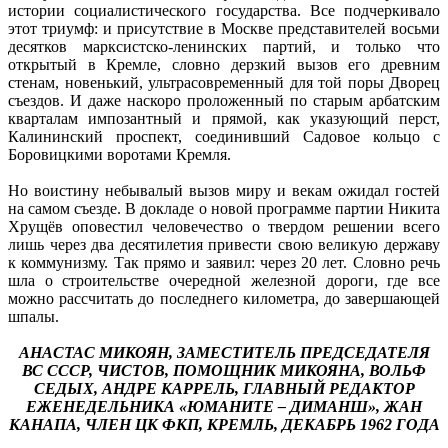
истории социалистического государства. Все подчеркивало
этот триумф: и присутствие в Москве представителей восьми
десятков марксистско-ленинских партий, и только что
открытый в Кремле, словно дерзкий вызов его древним
стенам, новенький, ультрасовременный для той поры Дворец
съездов. И даже наскоро проложенный по старым арбатским
кварталам импозантный и прямой, как указующий перст,
Калининский проспект, соединивший Садовое кольцо с
Боровицкими воротами Кремля.
Но воистину небывалый вызов миру и векам ожидал гостей
на самом съезде. В докладе о новой программе партии Никита
Хрущёв оповестил человечество о твердом решении всего
лишь через два десятилетия привести свою великую державу
к коммунизму. Так прямо и заявил: через 20 лет. Словно речь
шла о строительстве очередной железной дороги, где все
можно рассчитать до последнего километра, до завершающей
шпалы.
АНАСТАС МИКОЯН, ЗАМЕСТИТЕЛЬ ПРЕДСЕДАТЕЛЯ
ВС СССР, ЧИСТОВ, ПОМОЩНИК МИКОЯНА, ВОЛЬФ
СЕДЫХ, АНДРЕ КАРРЕЛЬ, ГЛАВНЫЙ РЕДАКТОР
ЕЖЕНЕДЕЛЬНИКА «ЮМАНИТЕ – ДИМАНШ», ЖАН
КАНАПА, ЧЛЕН ЦК ФКП, КРЕМЛЬ, ДЕКАБРЬ 1962 ГОДА