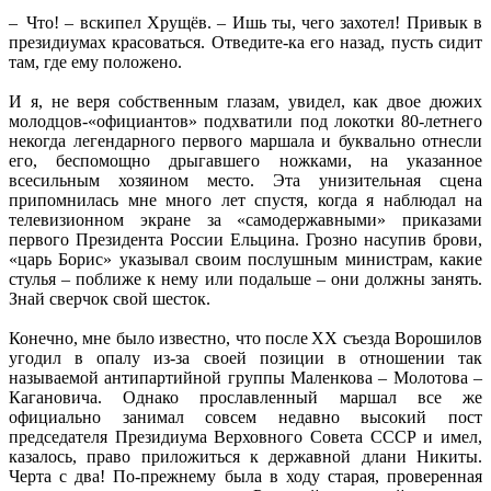
– Что! – вскипел Хрущёв. – Ишь ты, чего захотел! Привык в
президиумах красоваться. Отведите-ка его назад, пусть сидит
там, где ему положено.
И я, не веря собственным глазам, увидел, как двое дюжих
молодцов-«официантов» подхватили под локотки 80-летнего
некогда легендарного первого маршала и буквально отнесли
его, беспомощно дрыгавшего ножками, на указанное
всесильным хозяином место. Эта унизительная сцена
припомнилась мне много лет спустя, когда я наблюдал на
телевизионном экране за «самодержавными» приказами
первого Президента России Ельцина. Грозно насупив брови,
«царь Борис» указывал своим послушным министрам, какие
стулья – поближе к нему или подальше – они должны занять.
Знай сверчок свой шесток.
Конечно, мне было известно, что после ХХ съезда Ворошилов
угодил в опалу из-за своей позиции в отношении так
называемой антипартийной группы Маленкова – Молотова –
Кагановича. Однако прославленный маршал все же
официально занимал совсем недавно высокий пост
председателя Президиума Верховного Совета СССР и имел,
казалось, право приложиться к державной длани Никиты.
Черта с два! По-прежнему была в ходу старая, проверенная