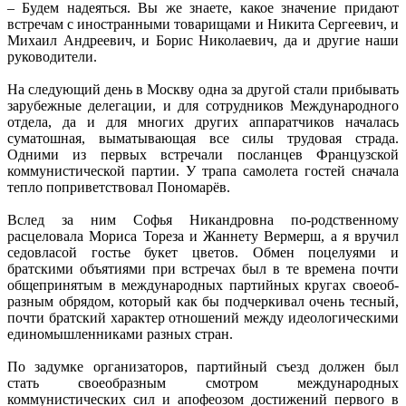
– Будем надеяться. Вы же знаете, какое значение придают
встречам с иностранными товарищами и Никита Сергеевич, и
Михаил Андреевич, и Борис Николаевич, да и другие наши
руководители.
На следующий день в Москву одна за другой стали прибывать
зарубежные делегации, и для сотрудников Международного
отдела, да и для многих других аппаратчиков началась
суматошная, выматывающая все силы трудовая страда.
Одними из первых встречали посланцев Французской
коммунистической партии. У трапа самолета гостей сначала
тепло поприветствовал Пономарёв.
Вслед за ним Софья Никандровна по-родственному
расцеловала Мориса Тореза и Жаннету Вермерш, а я вручил
седовласой гостье букет цветов. Обмен поцелуями и
братскими объятиями при встречах был в те времена почти
общепринятым в международных партийных кругах своеоб­
разным обрядом, который как бы подчеркивал очень тесный,
почти братский характер отношений между идео­логическими
единомышленниками разных стран.
По задумке организаторов, партийный съезд должен был
стать своеобразным смотром международных
коммунистических сил и апофеозом достижений первого в