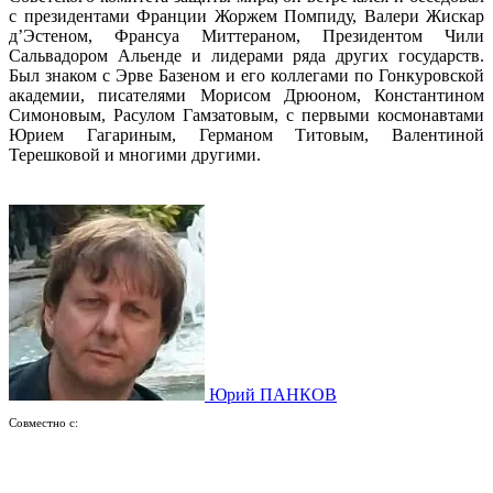
с президентами Франции Жоржем Помпиду, Валери Жискар
д’Эстеном, Франсуа Миттераном, Президентом Чили
Сальвадором Альенде и лидерами ряда других государств.
Был знаком с Эрве Базеном и его коллегами по Гонкуровской
академии, писателями Морисом Дрюоном, Константином
Симоновым, Расулом Гамзатовым, с первыми космонавтами
Юрием Гагариным, Германом Титовым, Валентиной
Терешковой и многими другими.
Юрий ПАНКОВ
Совместно с: