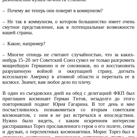
– Почему же теперь они поверят в коммунизм?
– Не так в коммунизм, о котором большинство имеет очень
смутное представление, как в потенциальные возможности
вашей страны.
– Какие, например?
– Многие отнюдь не считают случайностью, что за каких-
нибудь 15–20 лет Советский Союз сумел не только разгромить
мощнейшую Германию и ее союзников, но и восстановить
разрушенную войной и оккупацией страну, догнать
всесильную Америку в атомной области и перегнать ее в
космосе. Значит, вам любое дело по плечу.
В один из съездовских дней на обед с делегацией ФКП был
приглашен космонавт Герман Титов, незадолго до этого
повторивший подвиг Юрия Гагарина. В тот день и мне
посчастливилось познакомиться со вторым советским
космонавтом, с ним я не раз встречался и впоследствии.
Нужно было видеть, с каким искренним интересом
расспрашивал Торез прославленного героя о его полете, семье
и друзьях, о перспективах космонавтики. Морис Торез был в