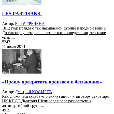
LES PARTISANS!
Автор:
Евсей ГРЕЧЕНА
1812 год: правда о так называемой дубине народной войны.
До сих пор у историков нет четкого определения, что такое
«парт...
5247
11 июля 2014
«Прошу прекратить произвол и беззакония»
Автор:
Дмитрий КОСЫРЕВ
Как сложилась судьба «примкнувшего» к заговору секретаря
ЦК КПСС Дмитрия Шепилова после разоблачения
антипартийной групп...
4915