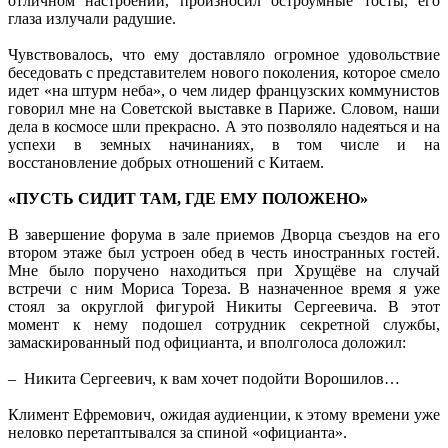
отличном настроении, произносил остроумные тосты, его
глаза излучали радушие.
Чувствовалось, что ему доставляло огромное удовольствие
беседовать с представителем нового поколения, которое смело
идет «на штурм неба», о чем лидер французских коммунистов
говорил мне на Советской выставке в Париже. Словом, наши
дела в космосе шли прекрасно. А это позволяло надеяться и на
успехи в земных начинаниях, в том числе и на
восстановление добрых отношений с Китаем.
«ПУСТЬ СИДИТ ТАМ, ГДЕ ЕМУ ПОЛОЖЕНО»
В завершение форума в зале приемов Дворца съездов на его
втором этаже был устроен обед в честь иностранных гостей.
Мне было поручено находиться при Хрущёве на случай
встречи с ним Мориса Тореза. В назначенное время я уже
стоял за округлой фигурой Никиты Сергеевича. В этот
момент к нему подошел сотрудник секретной службы,
замаскированный под официанта, и вполголоса доложил:
– Никита Сергеевич, к вам хочет подойти Ворошилов…
Климент Ефремович, ожидая аудиенции, к этому времени уже
неловко перетаптывался за спиной «официанта».