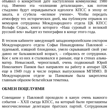
объявил о конкретной дате наступления коммунизма: 1980
год. Именно эта «излишняя детализация», как потом
стыдливо будут оправдываться идеологи КПСС в эпоху ее
заката, и сгубила «великое учение». Чтобы передать
атмосферу тех исторических дней, мы пуб­ликуем отрывок из
мемуаров сотрудника Международного отдела ЦК КПСС
Вольфа Седых, книга которого «Наш суровый и великий
русский век» выйдет из типографии в конце этого года.
В тесном кабинете заведующей западноевропейским сектором
Международного отдела Софьи Никандровны Павловой –
худенькой, изящной блондинки, умело скрывавшей свой уже
давно не бальзаковский возраст, – собрались ее сотрудники.
Кое с кем из них я сталкивался и раньше, еще в стенах альма-
матер. Невысокий, черноглазый, очень подвижный Юрий
Николаевич Панков был направлен на работу в аппарат ЦК
еще в 1949 году в числе первых выпускников МГИМО. В
Международном отделе за Панковым была закреплена
главным образом бельгийская тематика.
ОБМЕН ПОЦЕЛУЯМИ
Совещание у Павловой проходило в канун очень важного
события – XXII съезда КПСС, на который были приглашены
многочисленные делегации братских партий. Сотрудникам