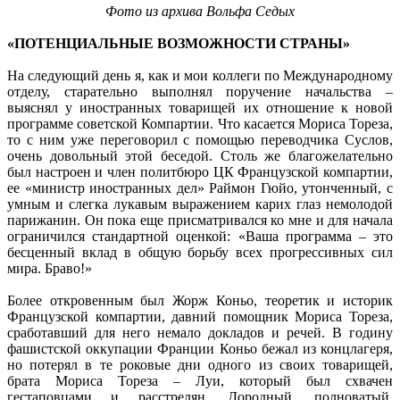
Фото из архива Вольфа Седых
«ПОТЕНЦИАЛЬНЫЕ ВОЗМОЖНОСТИ СТРАНЫ»
На следующий день я, как и мои коллеги по Международному
отделу, старательно выполнял поручение начальства –
выяснял у иностранных товарищей их отношение к новой
программе советской Компартии. Что касается Мориса Тореза,
то с ним уже переговорил с помощью переводчика Суслов,
очень довольный этой беседой. Столь же благожелательно
был настроен и член политбюро ЦК Французской компартии,
ее «министр иностранных дел» Раймон Гюйо, утонченный, с
умным и слегка лукавым выражением карих глаз немолодой
парижанин. Он пока еще присматривался ко мне и для начала
ограничился стандартной оценкой: «Ваша программа – это
бесценный вклад в общую борьбу всех прогрессивных сил
мира. Браво!»
Более откровенным был Жорж Коньо, теоретик и историк
Французской компартии, давний помощник Мориса Тореза,
сработавший для него немало докладов и речей. В годину
фашистской оккупации Франции Коньо бежал из концлагеря,
но потерял в те роковые дни одного из своих товарищей,
брата Мориса Тореза – Луи, который был схвачен
гестаповцами и расстрелян. Дородный, полноватый,