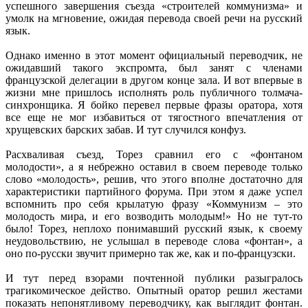
успешного завершения съезда «строителей коммунизма» и
умолк на мгновение, ожидая перевода своей речи на русский
язык.
Однако именно в этот момент официальный переводчик, не
ожидавший такого экспромта, был занят с членами
французской делегации в другом конце зала. И вот впервые в
жизни мне пришлось исполнять роль публичного толмача-
синхронщика. Я бойко перевел первые фразы оратора, хотя
все еще не мог избавиться от тягостного впечатления от
хрущевских барских забав. И тут случился конфуз.
Расхваливая съезд, Торез сравнил его с «фонтаном
молодости», а я небрежно оставил в своем переводе только
слово «молодость», решив, что этого вполне достаточно для
характеристики партийного форума. При этом я даже успел
вспомнить про себя крылатую фразу «Коммунизм – это
молодость мира, и его возводить молодым!» Но не тут-то
было! Торез, неплохо понимавший русский язык, к своему
неудовольствию, не услышал в переводе слова «фонтан», а
оно по-русски звучит примерно так же, как и по-французски.
И тут перед взорами почтенной публики разыгралось
трагикомическое действо. Опытный оратор решил жестами
показать непонятливому переводчику, как выглядит фонтан.