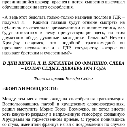
провинившийся школяр, краснея и потея, смиренно выслушал
обрушившиеся на него оскорбления.
«А ведь этот бедолага только-только назначен послом в ГДР, –
подумал я. – Какими глазами будут отныне смотреть на
публично высеченного чрезвычайного и полномочного, как
будут относиться к нему присутствующие здесь, на этом
дружеском обеде, духовные наследники Тельмана? Неужто
Хрущёву невдомек, что подобной трагикомедией он
проявляет неуважение и к ГДР, государству, которое он
называет братским и суверенным?»
В ДНИ ВИЗИТА Л. И. БРЕЖНЕВА ВО ФРАНЦИЮ. СЛЕВА
– ВОЛЬФ СЕДЫХ. ДЕКАБРЬ 1974 ГОДА
Фото из архива Вольфа Седых
«ФОНТАН МОЛОДОСТИ»
Между тем меня тоже ожидала своеоб­разная трагикомедия.
Воспользовавшись паузой в хрущевских словоизвержениях,
решил выступить Морис Торез. Возможно, он хотел внести
хоть какую-то разрядку в напряженную атмосферу, созданную
Хрущёвым на торжественном приеме. С трудом поднявшись
со стула, именитый француз начал с поздравлений по случаю