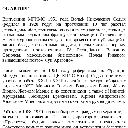
ОБ АВТОРЕ
Выпускник МГИМО 1951 года Вольф Николаевич Седых
(родился в 1928 году) на протяжении 10 лет работал
редактором, обозревателем, заместителем главного редактора
и главным редактором французской редакции Иновещания.
На его журналистском счету за это время сотни публикаций и
записи бесед с известными людьми, в том числе с первым
президентом послевоенной IV Республики Венсаном
Ориолем, марсельским бизнесменом Полем Рикаром,
выдающимся поэтом Луи Арагоном.
После назначения в 1961 году референтом по Франции
Международного отдела ЦК КПСС Вольф Седых принимал
участие в работе XXII и XXIII партийных съездов, общался с
лидерами ФКП Морисом Торезом, Вальдеком Роше, Жаком
Дюкло, Жоржем Марше и их соратниками, а также с Никитой
Хрущёвым, Леонидом Брежневым, Юрием Андроповым,
Анастасом Микояном и другими советскими руководителями.
Работая в 1968–1976 годах собкором «Правды» во Франции, а
затем на протяжении 12 лет директором издательства
«Прогресс», будучи также заместителем председателя
Советского комитета защиты мира, он встречался и беседовал