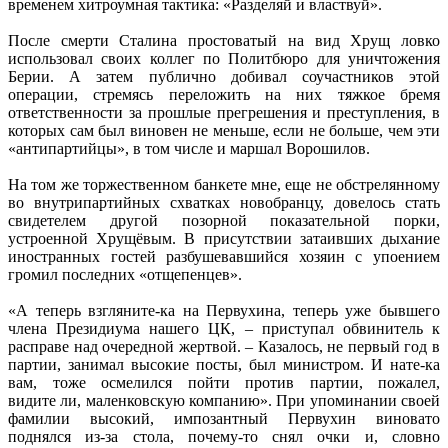
временем хитроумная тактика: «Разделяй и властвуй».
После смерти Сталина простоватый на вид Хрущ ловко
использовал своих коллег по Политбюро для уничтожения
Берии. А затем публично добивал соучастников этой
операции, стремясь переложить на них тяжкое бремя
ответственности за прошлые прегрешения и преступления, в
которых сам был виновен не меньше, если не больше, чем эти
«антипартийцы», в том числе и маршал Ворошилов.
На том же торжественном банкете мне, еще не обстрелянному
во внутрипартийных схватках новобранцу, довелось стать
свидетелем другой позорной показательной порки,
устроенной Хрущёвым. В присутствии затаивших дыхание
иностранных гостей разбушевавшийся хозяин с упоением
громил последних «отщепенцев».
«А теперь взгляните-ка на Первухина, теперь уже бывшего
члена Президиума нашего ЦК, – приступал обвинитель к
расправе над очередной жертвой. – Казалось, не первый год в
партии, занимал высокие посты, был министром. И нате-ка
вам, тоже осмелился пойти против партии, пожалел,
видите ли, маленковскую компанию». При упоминании своей
фамилии высокий, импозантный Первухин виновато
поднялся из-за стола, почему-то снял очки и, словно