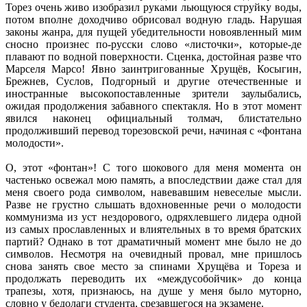
Торез очень живо изобразил руками льющуюся струйку воды,
потом вполне доходчиво обрисовал водную гладь. Нарушая
законы жанра, для пущей убедительности новоявленный мим
сносно произнес по-русски слово «листочки», которые-де
плавают по водной поверхности. Сценка, достойная разве что
Марселя Марсо! Явно заинтригованные Хрущёв, Косыгин,
Брежнев, Суслов, Подгорный и другие отечественные и
иностранные высокопоставленные зрители заулыбались,
ожидая продолжения забавного спектакля. Но в этот момент
явился наконец официальный толмач, блистательно
продолживший перевод торезовской речи, начиная с «фонтана
молодости».
О, этот «фонтан»! С того шокового для меня момента он
частенько освежал мою память, а впоследствии даже стал для
меня своего рода символом, навевавшим невеселые мысли.
Разве не грустно слышать вдохновенные речи о молодости
коммунизма из уст нездорового, одряхлевшего лидера одной
из самых прославленных и влиятельных в то время братских
партий? Однако в тот драматичный момент мне было не до
символов. Несмот­ря на очевидный провал, мне пришлось
снова занять свое место за спинами Хрущёва и Тореза и
продолжать переводить их «междусобойчик» до конца
трапезы, хотя, признаюсь, на душе у меня было муторно,
словно у бедолаги студента, срезавшегося на экзамене.