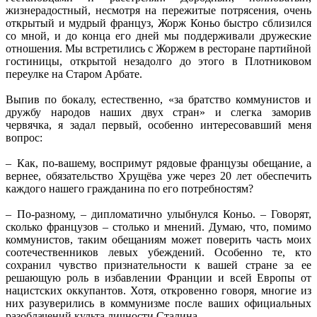
жизнерадостный, несмотря на пережитые потрясения, очень
открытый и мудрый француз, Жорж Коньо быстро сблизился
со мной, и до конца его дней мы поддерживали дружеские
отношения. Мы встретились с Жоржем в ресторане партийной
гос­тиницы, открытой незадолго до этого в Плотниковом
переулке на Старом Арбате.
Выпив по бокалу, естественно, «за братство коммунистов и
дружбу народов наших двух стран» и слегка заморив
червячка, я задал первый, особенно интересовавший меня
вопрос:
– Как, по-вашему, воспримут рядовые французы обещание, а
вернее, обязательство Хрущёва уже через 20 лет обеспечить
каждого нашего гражданина по его потребностям?
– По-разному, – дипломатично улыбнулся Коньо. – Говорят,
сколько французов – столько и мнений. Думаю, что, помимо
коммунистов, таким обещаниям может поверить часть моих
соотечественников левых убеждений. Особенно те, кто
сохранил чувство признательности к вашей стране за ее
решающую роль в избавлении Франции и всей Европы от
нацистских оккупантов. Хотя, откровенно говоря, многие из
них разуверились в коммунизме после ваших официальных
разоблачений культа личности Сталина.