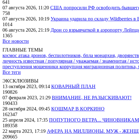
641
07 августа 2026, 11:20
США попросили РФ освободить бывшего 
758
07 августа 2026, 10:19
Украина ударила по складу Wildberries в
1014
06 августа 2026, 21:19
Дрон со взрывчаткой в аэропорту Лейпци
1365
Все новости
ГЛАВНЫЕ ТЕМЫ
космос
атака дронов, беспилотников, бпла
монархия, дворянств
личность известная / популярная / уважаемая / знаменитая / ис
преступления
мошенники
коррупция
миграционная политика,
Все теги
ЭКСКЛЮЗИВЫ
13 октября 2023, 09:14
КОВАРНЫЙ ПЛАН
190826
07 февраля 2023, 21:29
ВНИМАНИЕ, НЕ РАЗЫСКИВАЮТ!
190433
28 октября 2024, 09:45
КОШМАР В КОРКИНО
162347
25 апреля 2024, 17:35
ПОПУТНОГО ВЕТРА... ЧИНОВНИКАМ
189358
22 марта 2023, 17:19
АФЕРА НА МИЛЛИОНЫ. МУЖ - ЖЕН
209665