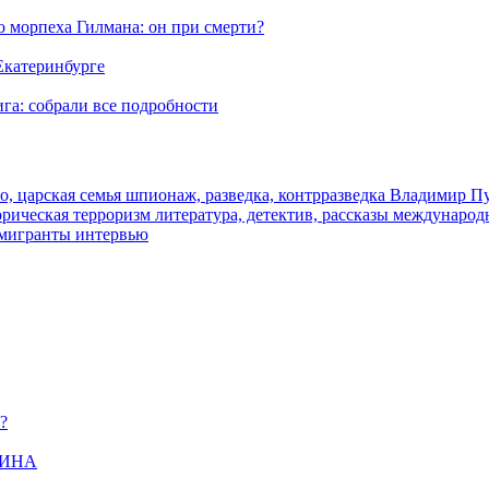
морпеха Гилмана: он при смерти?
 Екатеринбурге
га: собрали все подробности
о, царская семья
шпионаж, разведка, контрразведка
Владимир П
торическая
терроризм
литература, детектив, рассказы
международ
 мигранты
интервью
?
ЩИНА