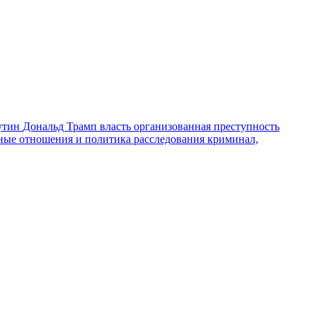
утин
Дональд Трамп
власть
организованная преступность
ные отношения и политика
расследования
криминал,