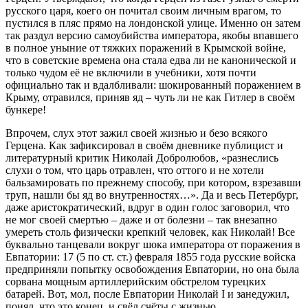
русского царя, коего он почитал своим личным врагом, то
пустился в пляс прямо на лондонской улице. Именно он затем
так раздул версию самоубийства императора, якобы впавшего
в полное уныние от тяжких поражений в Крымской войне,
что в советские времена она стала едва ли не канонической и
только чудом её не включили в учебники, хотя почти
официально так и вдалбливали: шокированный поражением в
Крыму, отравился, приняв яд – чуть ли не как Гитлер в своём
бункере!
Впрочем, слух этот зажил своей жизнью и безо всякого
Герцена. Как зафиксировал в своём дневнике публицист и
литературный критик Николай Добролюбов, «разнеслись
слухи о том, что царь отравлен, что оттого и не хотели
бальзамировать по прежнему способу, при котором, взрезавши
труп, нашли бы яд во внутренностях…». Да и весь Петербург,
даже аристократический, вдруг в один голос заговорил, что
не мог своей смертью – даже и от болезни – так внезапно
умереть столь физически крепкий человек, как Николай! Все
буквально танцевали вокруг шока императора от поражения в
Евпатории: 17 (5 по ст. ст.) февраля 1855 года русские войска
предприняли попытку освобождения Евпатории, но она была
сорвана мощным артиллерийским обстрелом турецких
батарей. Вот, мол, после Евпатории Николай I и занедужил,
понял, что это конец, и свёл счёты с жизнью…