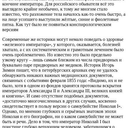
кончине императора. Для российского обывателя всё это
выглядело крайне необычно, к тому же многим стало
известно, что разложение тела началось как-то очень быстро, а
на лице усопшего выступили жёлтые, синие и фиолетовые
пятна. Как тут было не появиться конспирологическим
версиям
Современные же историки могут немало поведать о здоровье
«железного императора», у которого, оказывается, болезней
хватало, а с их систематическим и грамотным лечением было
очень проблематично. Но известно это было предельно
узкому кругу – лишь самым близким из числа придворных и
буквально паре придворных же медиков. Историк Игорь
Зимин пишет, что в петербургских архивах ему не удалось
обнаружить никаких важных медицинских документов,
связанных с событиями февраля 1855 года: «Видимо, их и не
было, хотя в одном из фондов хранятся протоколы вскрытия
императоров Александра II и Александра III, великих князей
и княгинь». И само отсутствие подобных документов,
«достаточно многочисленных в других случаях, косвенно
свидетельствует в пользу версии о самоубийстве Николая I».
Однако, по мнению глубоких и серьёзных знатоков эпохи
Николая и его биографии, ни о каком самоубийстве не может
быть и речи. Дело в том, что император Николай I был
поистине глубоко верующим человеком, заботившимся о