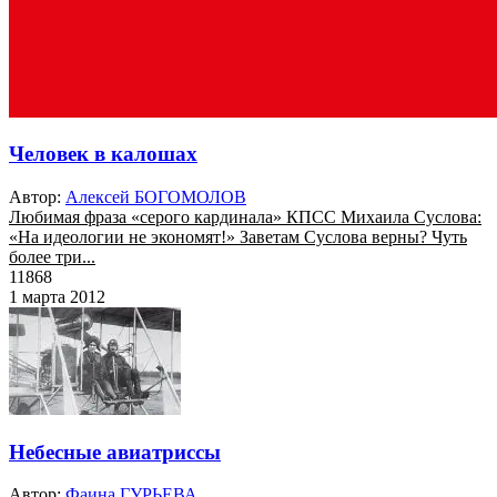
Человек в калошах
Автор:
Алексей БОГОМОЛОВ
Любимая фраза «серого кардинала» КПСС Михаила Суслова:
«На идеологии не экономят!» Заветам Суслова верны? Чуть
более три...
11868
1 марта 2012
Небесные авиатриссы
Автор:
Фаина ГУРЬЕВА