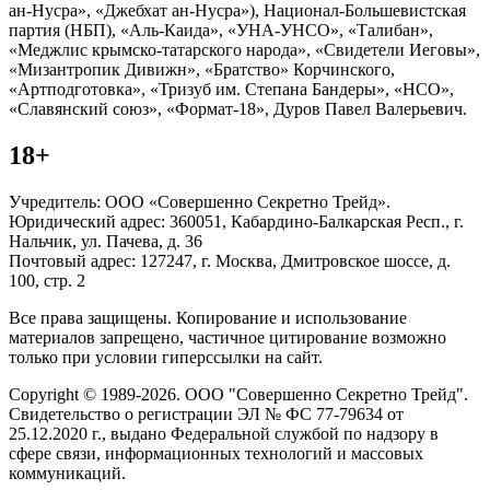
ан-Нусра», «Джебхат ан-Нусра»), Национал-Большевистская
партия (НБП), «Аль-Каида», «УНА-УНСО», «Талибан»,
«Меджлис крымско-татарского народа», «Свидетели Иеговы»,
«Мизантропик Дивижн», «Братство» Корчинского,
«Артподготовка», «Тризуб им. Степана Бандеры», «НСО»,
«Славянский союз», «Формат-18», Дуров Павел Валерьевич.
18+
Учредитель: ООО «Совершенно Секретно Трейд».
Юридический адрес: 360051, Кабардино-Балкарская Респ., г.
Нальчик, ул. Пачева, д. 36
Почтовый адрес: 127247, г. Москва, Дмитровское шоссе, д.
100, стр. 2
Все права защищены. Копирование и использование
материалов запрещено, частичное цитирование возможно
только при условии гиперссылки на сайт.
Copyright © 1989-2026. ООО "Совершенно Секретно Трейд".
Свидетельство о регистрации ЭЛ № ФС 77-79634 от
25.12.2020 г., выдано Федеральной службой по надзору в
сфере связи, информационных технологий и массовых
коммуникаций.