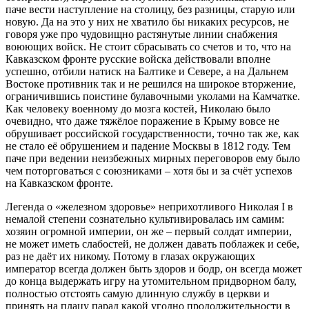
паче вести наступление на столицу, без разницы, старую или
новую. Да на это у них не хватило бы никаких ресурсов, не
говоря уже про чудовищно растянутые линии снабжения
воюющих войск. Не стоит сбрасывать со счетов и то, что на
Кавказском фронте русские войска действовали вполне
успешно, отбили натиск на Балтике и Севере, а на Дальнем
Востоке противник так и не решился на широкое вторжение,
ограничившись поистине булавочными уколами на Камчатке.
Как человеку военному до мозга костей, Николаю было
очевидно, что даже тяжёлое поражение в Крыму вовсе не
обрушивает российской государственности, точно так же, как
не стало её обрушением и падение Москвы в 1812 году. Тем
паче при ведении неизбежных мирных переговоров ему было
чем поторговаться с союзниками – хотя бы и за счёт успехов
на Кавказском фронте.
Легенда о «железном здоровье» неприхотливого Николая I в
немалой степени сознательно культивировалась им самим:
хозяин огромной империи, он же – первый солдат империи,
не может иметь слабостей, не должен давать поблажек и себе,
раз не даёт их никому. Потому в глазах окружающих
император всегда должен быть здоров и бодр, он всегда может
до конца выдержать игру на утомительном придворном балу,
полностью отстоять самую длинную службу в церкви и
принять на плацу парад какой угодно продолжительности в