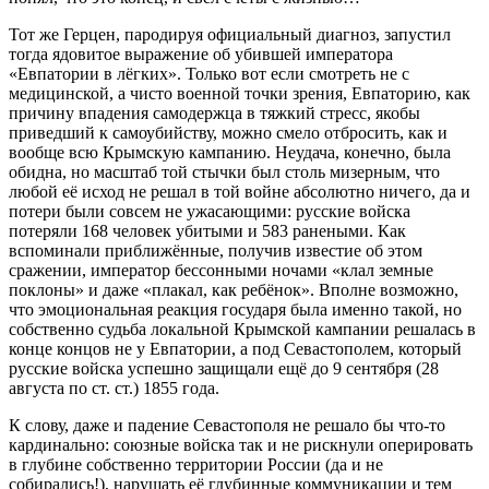
Тот же Герцен, пародируя официальный диагноз, запустил
тогда ядовитое выражение об убившей императора
«Евпатории в лёгких». Только вот если смотреть не с
медицинской, а чисто военной точки зрения, Евпаторию, как
причину впадения самодержца в тяжкий стресс, якобы
приведший к самоубийству, можно смело отбросить, как и
вообще всю Крымскую кампанию. Неудача, конечно, была
обидна, но масштаб той стычки был столь мизерным, что
любой её исход не решал в той войне абсолютно ничего, да и
потери были совсем не ужасающими: русские войска
потеряли 168 человек убитыми и 583 ранеными. Как
вспоминали приближённые, получив известие об этом
сражении, император бессонными ночами «клал земные
поклоны» и даже «плакал, как ребёнок». Вполне возможно,
что эмоциональная реакция государя была именно такой, но
собственно судьба локальной Крымской кампании решалась в
конце концов не у Евпатории, а под Севастополем, который
русские войска успешно защищали ещё до 9 сентября (28
августа по ст. ст.) 1855 года.
К слову, даже и падение Севастополя не решало бы что-то
кардинально: союзные войска так и не рискнули оперировать
в глубине собственно территории России (да и не
собирались!), нарушать её глубинные коммуникации и тем