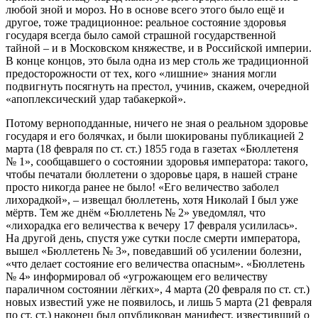
любой зной и мороз. Но в основе всего этого было ещё и
другое, тоже традиционное: реальное состояние здоровья
государя всегда было самой страшной государственной
тайной – и в Московском княжестве, и в Российской империи.
В конце концов, это была одна из мер столь же традиционной
предосторожности от тех, кого «лишние» знания могли
подвигнуть посягнуть на престол, учинив, скажем, очередной
«апоплексический удар табакеркой».
Потому верноподданные, ничего не зная о реальном здоровье
государя и его болячках, и были шокированы публикацией 2
марта (18 февраля по ст. ст.) 1855 года в газетах «Бюллетеня
№ 1», сообщавшего о состоянии здоровья императора: такого,
чтобы печатали бюллетени о здоровье царя, в нашей стране
просто никогда ранее не было! «Его величество заболел
лихорадкой», – извещал бюллетень, хотя Николай I был уже
мёртв. Тем же днём «Бюллетень № 2» уведомлял, что
«лихорадка его величества к вечеру 17 февраля усилилась».
На другой день, спустя уже сутки после смерти императора,
вышел «Бюллетень № 3», поведавший об усилении болезни,
«что делает состояние его величества опасным». «Бюллетень
№ 4» информировал об «угрожающем его величеству
параличном состоянии лёгких», 4 марта (20 февраля по ст. ст.)
новых известий уже не появилось, и лишь 5 марта (21 февраля
по ст. ст.) наконец был опубликован манифест, известивший о