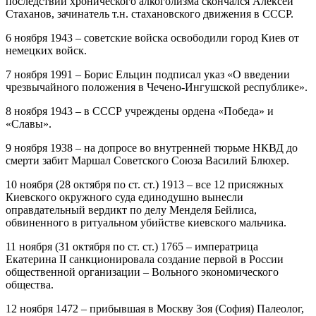
последствий хронического алкоголизма скончался Алексей
Стаханов, зачинатель т.н. стахановского движения в СССР.
6 ноября 1943 – советские войска освободили город Киев от
немецких войск.
7 ноября 1991 – Борис Ельцин подписал указ «О введении
чрезвычайного положения в Чечено-Ингушской республике».
8 ноября 1943 – в СССР учреждены ордена «Победа» и
«Славы».
9 ноября 1938 – на допросе во внутренней тюрьме НКВД до
смерти забит Маршал Советского Союза Василий Блюхер.
10 ноября (28 октября по ст. ст.) 1913 – все 12 присяжных
Киевского окружного суда единодушно вынесли
оправдательный вердикт по делу Менделя Бейлиса,
обвиненного в ритуальном убийстве киевского мальчика.
11 ноября (31 октября по ст. ст.) 1765 – императрица
Екатерина II санкционировала создание первой в России
общественной организации – Вольного экономического
общества.
12 ноября 1472 – прибывшая в Москву Зоя (София) Палеолог,