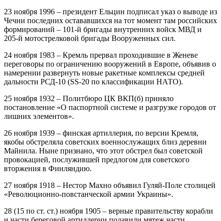
23 ноября 1996 – президент Ельцин подписал указ о выводе из
Чечни последних остававшихся на тот момент там российских
формирований – 101-й бригады внутренних войск МВД и
205-й мотострелковой бригады Вооруженных сил.
24 ноября 1983 – Кремль прервал проходившие в Женеве
переговоры по ограничению вооружений в Европе, объявив о
намерении развернуть новые ракетные комплексы средней
дальности РСД-10 (SS-20 по классификации НАТО).
25 ноября 1932 – Политбюро ЦК ВКП(б) приняло
постановление «О паспортной системе и разгрузке городов от
лишних элементов».
26 ноября 1939 – финская артиллерия, по версии Кремля,
якобы обстреляла советских военнослужащих близ деревни
Майнила. Ныне признано, что этот обстрел был советской
провокацией, послужившей предлогом для советского
вторжения в Финляндию.
27 ноября 1918 – Нестор Махно объявил Гуляй-Поле столицей
«Революционно-повстанческой армии Украины».
28 (15 по ст. ст.) ноября 1905 – верные правительству корабли
и части береговой артиллерии подавили мятеж части