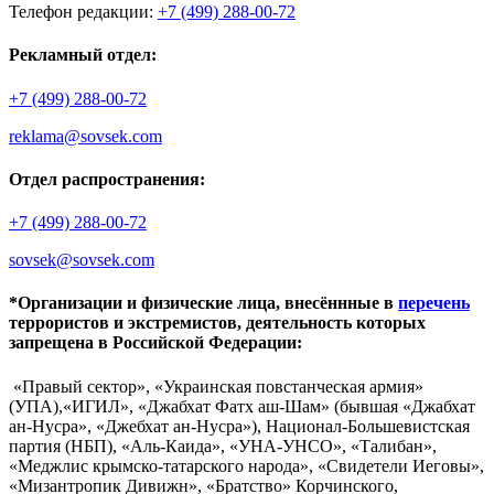
Телефон редакции:
+7 (499) 288-00-72
Рекламный отдел:
+7 (499) 288-00-72
reklama@sovsek.com
Отдел распространения:
+7 (499) 288-00-72
sovsek@sovsek.com
*Организации и физические лица, внесённные в
перечень
террористов и экстремистов, деятельность которых
запрещена в Российской Федерации:
«Правый сектор», «Украинская повстанческая армия»
(УПА),«ИГИЛ», «Джабхат Фатх аш-Шам» (бывшая «Джабхат
ан-Нусра», «Джебхат ан-Нусра»), Национал-Большевистская
партия (НБП), «Аль-Каида», «УНА-УНСО», «Талибан»,
«Меджлис крымско-татарского народа», «Свидетели Иеговы»,
«Мизантропик Дивижн», «Братство» Корчинского,