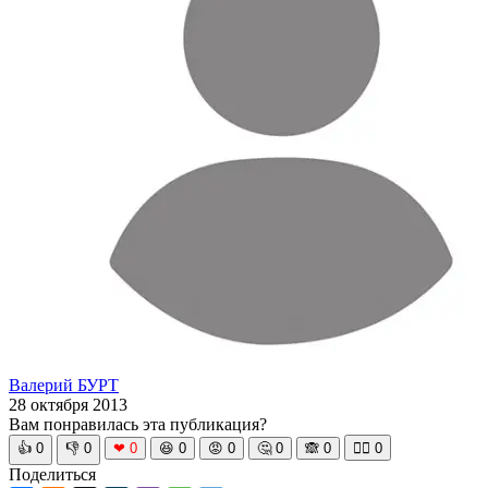
Валерий БУРТ
28 октября 2013
Вам понравилась эта публикация?
👍
0
👎
0
❤
0
😆
0
😡
0
🤔
0
🙈
0
🧘‍♀️
0
Поделиться