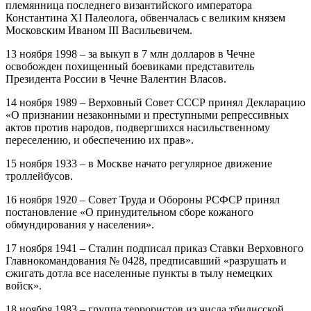
племянница последнего византийского императора
Константина XI Палеолога, обвенчалась с великим князем
Московским Иваном III Васильевичем.
13 ноября 1998 – за выкуп в 7 млн долларов в Чечне
освобожден похищенный боевиками представитель
Президента России в Чечне Валентин Власов.
14 ноября 1989 – Верховный Совет СССР принял Декларацию
«О признании незаконными и преступными репрессивных
актов против народов, подвергшихся насильственному
переселению, и обеспечению их прав».
15 ноября 1933 – в Москве начато регулярное движение
троллейбусов.
16 ноября 1920 – Совет Труда и Обороны РСФСР принял
постановление «О принудительном сборе кожаного
обмундирования у населения».
17 ноября 1941 – Сталин подписал приказ Ставки Верховного
Главнокомандования № 0428, предписавший «разрушать и
сжигать дотла все населенные пункты в тылу немецких
войск».
18 ноября 1983 – группа террористов из числа тбилисской