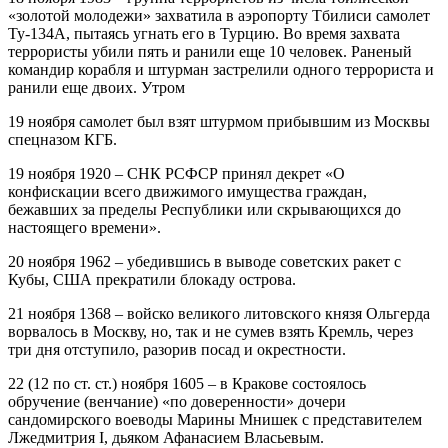
«золотой молодежи» захватила в аэропорту Тбилиси самолет
Ту-134А, пытаясь угнать его в Турцию. Во время захвата
террористы убили пять и ранили еще 10 человек. Раненый
командир корабля и штурман застрелили одного террориста и
ранили еще двоих. Утром
19 ноября самолет был взят штурмом прибывшим из Москвы
спецназом КГБ.
19 ноября 1920 – СНК РСФСР принял декрет «О
конфискации всего движимого имущества граждан,
бежавших за пределы Республики или скрывающихся до
настоящего времени».
20 ноября 1962 – убедившись в выводе советских ракет с
Кубы, США прекратили блокаду острова.
21 ноября 1368 – войско великого литовского князя Ольгерда
ворвалось в Москву, но, так и не сумев взять Кремль, через
три дня отступило, разорив посад и окрестности.
22 (12 по ст. ст.) ноября 1605 – в Кракове состоялось
обручение (венчание) «по доверенности» дочери
сандомирского воеводы Марины Мнишек с представителем
Лжедмитрия I, дьяком Афанасием Власьевым.