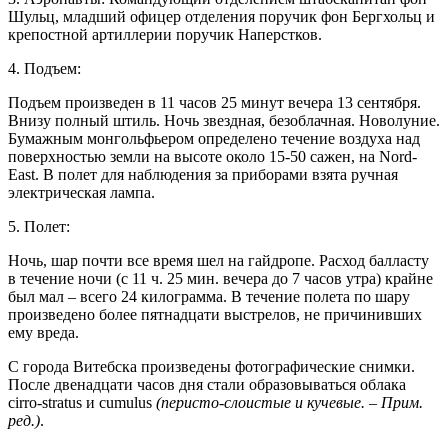
Шульц, младший офицер отделения поручик фон Бергхольц и
крепостной артиллерии поручик Наперстков.
4. Подъем:
Подъем произведен в 11 часов 25 минут вечера 13 сентября.
Внизу полный штиль. Ночь звездная, безоблачная. Новолуние.
Бумажным монгольфьером определено течение воздуха над
поверхностью земли на высоте около 15-50 сажен, на Nord-
East. В полет для наблюдения за приборами взята ручная
электрическая лампа.
5. Полет:
Ночь, шар почти все время шел на гайдропе. Расход балласту
в течение ночи (с 11 ч. 25 мин. вечера до 7 часов утра) крайне
был мал – всего 24 килограмма. В течение полета по шару
произведено более пятнадцати выстрелов, не причинивших
ему вреда.
С города Витебска произведены фотографические снимки.
После двенадцати часов дня стали образовываться облака
cirro-stratus и cumulus
(перисто-слоистые и кучевые. – Прим.
ред.)
.