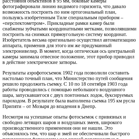
расстояния объективов в 95 мм, боковые камеры
фотографировали линию видимого горизонта, что давало
возможность построить по ним ортогональный план,
пользуясь изобретенным Тиле специальным прибором –
«перспектометром». Прикладные рамки камер были
снабжены зубчатыми координатными метками, позволявшими
построить на снимках прямоугольную систему координат.
Изобретатель весьма оригинально осуществил автоматизацию
аппарата, применив для этого им же придуманный
электронивелир. В момент, когда оптическая ось центральной
камеры занимала отвесное положение, этот прибор приводил
в действие электрические затворы.
Результаты аэрофотосъемок 1902 года позволили составить
настолько точный план, что Министерство путей сообщения
решило продолжить съемку. С 10 по 18 сентября 1903 года
работы проводились с помощью небольшого воздушного
шара, запускавшегося с двух понтонных лодок, буксируемых
пароходом. В результате была выполнена съемка 195 км русла
Припяти – от Мозыря до впадения в Днепр.
Несмотря на успешные опыты фотосъемок с привязных и
свободно летящих шаров и воздушных змеев, широкого
производственного применения они не нашли. Это
объяснялось тем, что шар и змей не обеспечивали быстрого