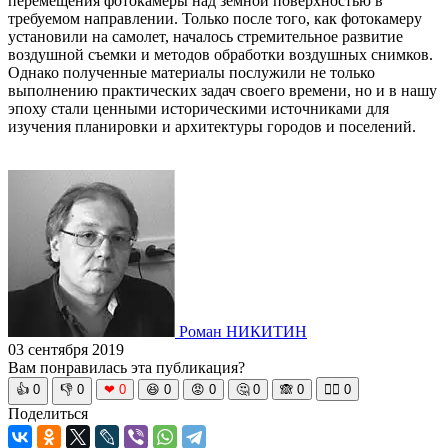
перемещения фотокамеры над земной поверхностью в
требуемом направлении. Только после того, как фотокамеру
установили на самолет, началось стремительное развитие
воздушной съемки и методов обработки воздушных снимков.
Однако полученные материалы послужили не только
выполнению практических задач своего времени, но и в нашу
эпоху стали ценными историческими источниками для
изучения планировки и архитектуры городов и поселений.
Роман НИКИТИН
03 сентября 2019
Вам понравилась эта публикация?
👍
0
👎
0
❤
0
😆
0
😡
0
🤔
0
🙈
0
🧘‍♀️
0
Поделиться