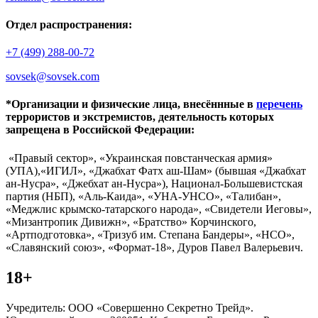
Отдел распространения:
+7 (499) 288-00-72
sovsek@sovsek.com
*Организации и физические лица, внесённные в
перечень
террористов и экстремистов, деятельность которых
запрещена в Российской Федерации:
«Правый сектор», «Украинская повстанческая армия»
(УПА),«ИГИЛ», «Джабхат Фатх аш-Шам» (бывшая «Джабхат
ан-Нусра», «Джебхат ан-Нусра»), Национал-Большевистская
партия (НБП), «Аль-Каида», «УНА-УНСО», «Талибан»,
«Меджлис крымско-татарского народа», «Свидетели Иеговы»,
«Мизантропик Дивижн», «Братство» Корчинского,
«Артподготовка», «Тризуб им. Степана Бандеры», «НСО»,
«Славянский союз», «Формат-18», Дуров Павел Валерьевич.
18+
Учредитель: ООО «Совершенно Секретно Трейд».