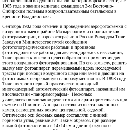
использования воздушных шаров на Черноморском флоте, а с
1905 года в звании капитана командовал 3-м Восточно-
Сибирским полевым воздухоплавательным батальоном в
крепости Владивостока.
Сентябрь 1902 года отмечен и проведением аэрофотосъемки с
воздушного змея в районе Мозыря одним из подвижников
фотограмметрии, и аэрофотографии в России Ричардом Тиле.
Заведуя в Министерстве путей сообщения
фототопографическими работами и производя
фототеодолитные работы для железнодорожных изысканий,
Тиле пришел к мысли о целесообразности применения для
этого воздушного фотографирования. По его замыслу, решить
задачу мог фотоаппарат, перемещаемый вдоль исследуемой
трассы при помощи воздушного шара или змея и дающий на
фотоснимках непрерывную панораму местности. В 1898 году
Тиле построил первый практически пригодный
многокамерный автоматический фотоаппарат, названный им
впоследствии «панорамографом». Несколько
усовершенствованная модель этого аппарата применялась при
съемке на Припяти. Аппарат состоял из шести наклонных
камер, размещенных вокруг центральной, седьмой.
Оптические оси боковых камер составляли с линией
горизонта углы, равные 30°. Таким образом, при размере
каждой фотопластинки в 14х14 см и длине фокусного