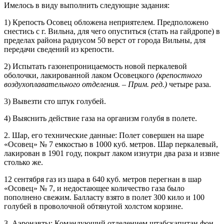
Имелось в виду выполнить следующие задания:
1) Крепость Осовец обложена неприятелем. Предположено
снестись с г. Вильна, для чего опуститься (стать на гайдропе) в
пределах района радиусом 50 верст от города Вильны, для
передачи сведений из крепости.
2) Испытать газонепроницаемость новой перкалевой
оболочки, лакированной лаком Осовецкого
(крепостного
воздухоплавательного отделения. – Прим. ред.)
четыре раза.
3) Вывезти сто штук голубей.
4) Выяснить действие газа на организм голубя в полете.
2. Шар, его технические данные: Полет совершен на шаре
«Осовец» № 7 емкостью в 1000 куб. метров. Шар перкалевый,
лакирован в 1901 году, покрыт лаком изнутри два раза и извне
столько же.
12 сентября газ из шара в 640 куб. метров перегнан в шар
«Осовец» № 7, и недостающее количество газа было
пополнено свежим. Балласту взято в полет 300 кило и 100
голубей в проволочной обтянутой холстом корзине.
3. Аэронавты: Командующий отделением штабскапитан фон