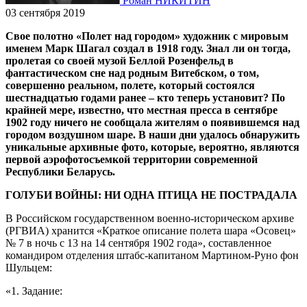
Роман НИКИТИН
03 сентября 2019
Свое полотно «Полет над городом» художник с мировым
именем Марк Шагал создал в 1918 году. Знал ли он тогда,
пролетая со своей музой Беллой Розенфельд в
фантастическом сне над родным Витебском, о том,
совершенно реальном, полете, который состоялся
шестнадцатью годами ранее – кто теперь установит? По
крайней мере, известно, что местная пресса в сентябре
1902 году ничего не сообщала жителям о появившемся над
городом воздушном шаре. В наши дни удалось обнаружить
уникальные архивные фото, которые, вероятно, являются
первой аэрофотосъемкой территории современной
Республики Беларусь.
ГОЛУБИ ВОЙНЫ: НИ ОДНА ПТИЦА НЕ ПОСТРАДАЛА
В Российском государственном военно-историческом архиве
(РГВИА) хранится «Краткое описание полета шара «Осовец»
№ 7 в ночь с 13 на 14 сентября 1902 года», составленное
командиром отделения штабс-капитаном Мартином-Руно фон
Шульцем:
«1. Задание: