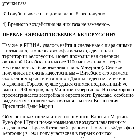
утечки газа.
3) Голуби вывезены и доставлены благополучно.
4) Вредного воздействия на них газа не замечено».
ПЕРВАЯ АЭРОФОТОСЪЕМКА БЕЛОРУССИИ?
Там же, в РГВИА, удалось найти и сделанные с шара снимки
– возможно, это первая аэрофотосъемка, сделанная на
территории Белоруссии. Полет проходил над северной
окраиной Витебска на высоте 1100 метров над «лагерем
местных войск» (современный парк Мазурино). Снимок
получился не очень качественным – Витебск с его храмами,
скоплением крыш и извилиной Двины виден не четко и в
отдалении. Гораздо лучше удался снимок подписанный: «с
высоты 700 метров, над Минской губернией». На нем хорошо
просматривается застройка и окрестности Будслава, особенно
выделяется католическая святыня – костел Вознесения
Пресвятой Девы Марии.
Об участниках полета известно немного. Капитан Мартин-
Руно фон Шульц позже командовал воздухоплавательным
отделением в Брест-Литовской крепости. Поручик Фёдор фон
Бергхольц в 1901 году участвовал в первых опытах